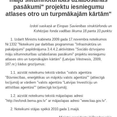
pasākumi" projektu iesniegumu
atlases otro un turpmākajām kārtām"
Izdoti saskaņā ar Eiropas Savienības struktūrfondu un
Kohēzijas fonda vadības likuma 18.panta 10.punktu
1. Izdarīt Ministru kabineta 2009.gada 17.novembra noteikumos
Nr.1332 "Noteikumi par darbības programmas "Infrastruktūra un
pakalpojumi" papildinājuma 3.4.4.2.aktivitātes "Sociālo dzīvojamo
māju siltumnoturības uzlabošanas pasākumi" projektu iesniegumu
atlases otro un turpmākajām kārtām" (Latvijas Vēstnesis, 2009,
187.nr.) šādus grozījumus:
1.1. aizstāt noteikumu tekstā vārdus "valsts aģentūra
"Būvniecības, enerģētikas un mājokļu valsts aģentūra"" (attiecīgā
locījumā) ar vārdiem "valsts aģentūra "Latvijas Investīciju un
attīstības aģentūra"" (attiecīgā locījumā);
1.2. aizstāt noteikumu tekstā mājaslapas adresi
"http://esfondi.bema.gov.lv" ar mājaslapas adresi "www.liaa.gov.lv".
2. Noteikumi stājas spēkā 2010.gada 1.maijā.