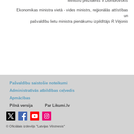
Ministru prezidents
V.Dombrovskis
Ekonomikas ministra vietā - vides ministrs, reģionālās attīstības
un
pašvaldību lietu ministra pienākumu izpildītājs
R.Vējonis
Pašvaldību saistošie noteikumi
Administratīvās atbildības ceļvedis
Apmācības
Pilnā versija
Par Likumi.lv
© Oficiālais izdevējs "Latvijas Vēstnesis"