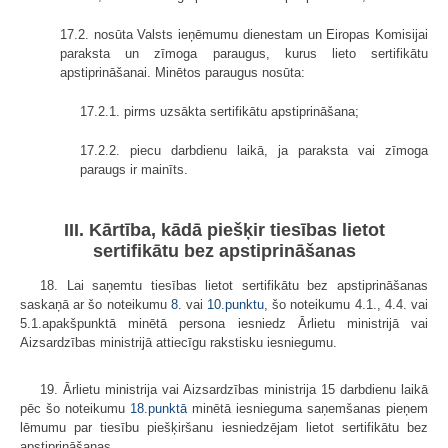
17.2. nosūta Valsts ieņēmumu dienestam un Eiropas Komisijai
paraksta un zīmoga paraugus, kurus lieto sertifikātu
apstiprināšanai. Minētos paraugus nosūta:
17.2.1. pirms uzsākta sertifikātu apstiprināšana;
17.2.2. piecu darbdienu laikā, ja paraksta vai zīmoga
paraugs ir mainīts.
III. Kārtība, kādā piešķir tiesības lietot
sertifikātu bez apstiprināšanas
18. Lai saņemtu tiesības lietot sertifikātu bez apstiprināšanas
saskaņā ar šo noteikumu
8.
vai
10.punktu
, šo noteikumu 4.1., 4.4. vai
5.1.apakšpunktā minētā persona iesniedz Ārlietu ministrijā vai
Aizsardzības ministrijā attiecīgu rakstisku iesniegumu.
19. Ārlietu ministrija vai Aizsardzības ministrija 15 darbdienu laikā
pēc šo noteikumu
18.punktā
minētā iesnieguma saņemšanas pieņem
lēmumu par tiesību piešķiršanu iesniedzējam lietot sertifikātu bez
apstiprināšanas.