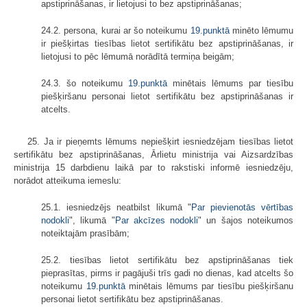
apstiprināšanas, ir lietojusi to bez apstiprināšanas;
24.2. persona, kurai ar šo noteikumu
19.punktā
minēto lēmumu
ir piešķirtas tiesības lietot sertifikātu bez apstiprināšanas, ir
lietojusi to pēc lēmumā norādītā termiņa beigām;
24.3. šo noteikumu
19.punktā
minētais lēmums par tiesību
piešķiršanu personai lietot sertifikātu bez apstiprināšanas ir
atcelts.
25. Ja ir pieņemts lēmums nepiešķirt iesniedzējam tiesības lietot
sertifikātu bez apstiprināšanas, Ārlietu ministrija vai Aizsardzības
ministrija 15 darbdienu laikā par to rakstiski informē iesniedzēju,
norādot atteikuma iemeslu:
25.1. iesniedzējs neatbilst likumā "
Par pievienotās vērtības
nodokli
", likumā "
Par akcīzes nodokli
" un šajos noteikumos
noteiktajām prasībām;
25.2. tiesības lietot sertifikātu bez apstiprināšanas tiek
pieprasītas, pirms ir pagājuši trīs gadi no dienas, kad atcelts šo
noteikumu
19.punktā
minētais lēmums par tiesību piešķiršanu
personai lietot sertifikātu bez apstiprināšanas.