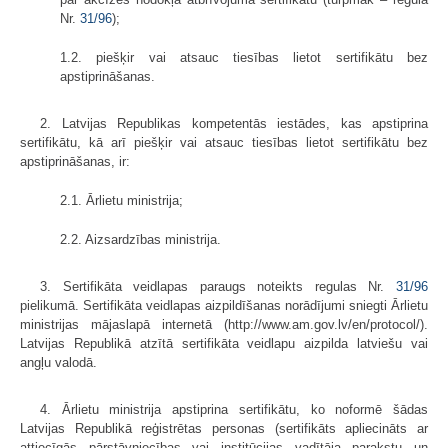
Nr.
31/96
);
1.2. piešķir vai atsauc tiesības lietot sertifikātu bez
apstiprināšanas.
2. Latvijas Republikas kompetentās iestādes, kas apstiprina
sertifikātu, kā arī piešķir vai atsauc tiesības lietot sertifikātu bez
apstiprināšanas, ir:
2.1. Ārlietu ministrija;
2.2. Aizsardzības ministrija.
3. Sertifikāta veidlapas paraugs noteikts regulas Nr.
31/96
pielikumā. Sertifikāta veidlapas aizpildīšanas norādījumi sniegti Ārlietu
ministrijas mājaslapā internetā (http://www.am.gov.lv/en/protocol/).
Latvijas Republikā atzītā sertifikāta veidlapu aizpilda latviešu vai
angļu valodā.
4. Ārlietu ministrija apstiprina sertifikātu, ko noformē šādas
Latvijas Republikā reģistrētas personas (sertifikāts apliecināts ar
attiecīgās pārstāvniecības vai institūcijas vadītāja parakstu un