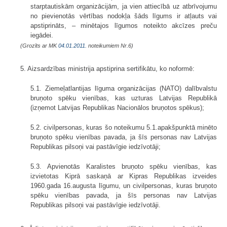
starptautiskām organizācijām, ja vien attiecībā uz atbrīvojumu
no pievienotās vērtības nodokļa šāds līgums ir atļauts vai
apstiprināts, – minētajos līgumos noteikto akcīzes preču
iegādei.
(Grozīts ar MK
04.01.2011.
noteikumiem Nr.6)
5. Aizsardzības ministrija apstiprina sertifikātu, ko noformē:
5.1. Ziemeļatlantijas līguma organizācijas (NATO) dalībvalstu
bruņoto spēku vienības, kas uzturas Latvijas Republikā
(izņemot Latvijas Republikas Nacionālos bruņotos spēkus);
5.2. civilpersonas, kuras šo noteikumu 5.1.apakšpunktā minēto
bruņoto spēku vienības pavada, ja šīs personas nav Latvijas
Republikas pilsoņi vai pastāvīgie iedzīvotāji;
5.3. Apvienotās Karalistes bruņoto spēku vienības, kas
izvietotas Kiprā saskaņā ar Kipras Republikas izveides
1960.gada 16.augusta līgumu, un civilpersonas, kuras bruņoto
spēku vienības pavada, ja šīs personas nav Latvijas
Republikas pilsoņi vai pastāvīgie iedzīvotāji.