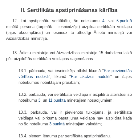
II. Sertifikāta apstiprināšanas kārtība
12. Lai apstiprinātu sertifikātu, šo noteikumu
4.
vai
5.punktā
minētā persona (turpmāk – iesniedzējs) aizpilda sertifikāta veidlapu
(trijos eksemplāros) un iesniedz to attiecīgi Ārlietu ministrijā vai
Aizsardzības ministrijā.
13. Ārlietu ministrija vai Aizsardzības ministrija 15 darbdienu laikā
pēc aizpildītās sertifikāta veidlapas saņemšanas:
13.1. pārbauda, vai iesniedzējs atbilst likumā "
Par pievienotās
vērtības nodokli
", likumā "
Par akcīzes nodokli
" un šajos
noteikumos noteiktajām prasībām;
13.2. pārbauda, vai sertifikāta veidlapa ir aizpildīta atbilstoši šo
noteikumu
3.
un
11.punktā
minētajiem nosacījumiem;
13.3. pārbauda, vai ir pievienots tulkojums, ja sertifikāta
veidlapa vai pirkuma pasūtījuma veidlapa nav aizpildīta kādā
no šo noteikumu
3.punktā
minētajām valodām;
13.4. pieņem lēmumu par sertifikāta apstiprināšanu.