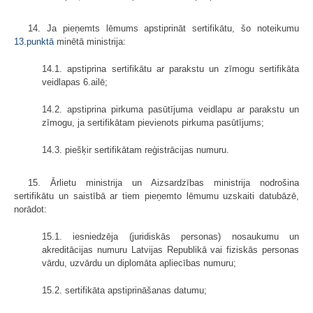
14. Ja pieņemts lēmums apstiprināt sertifikātu, šo noteikumu
13.punktā
minētā ministrija:
14.1. apstiprina sertifikātu ar parakstu un zīmogu sertifikāta
veidlapas 6.ailē;
14.2. apstiprina pirkuma pasūtījuma veidlapu ar parakstu un
zīmogu, ja sertifikātam pievienots pirkuma pasūtījums;
14.3. piešķir sertifikātam reģistrācijas numuru.
15. Ārlietu ministrija un Aizsardzības ministrija nodrošina
sertifikātu un saistībā ar tiem pieņemto lēmumu uzskaiti datubāzē,
norādot:
15.1. iesniedzēja (juridiskās personas) nosaukumu un
akreditācijas numuru Latvijas Republikā vai fiziskās personas
vārdu, uzvārdu un diplomāta apliecības numuru;
15.2. sertifikāta apstiprināšanas datumu;