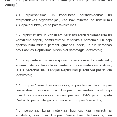
zīmogu):
4.1. diplomātiskās un konsulārās pārstāvniecības un
starptautiskās organizācijas, kas nav minētas šo noteikumu
4.4.apakšpunktā, vai to pārstāvniecības;
4.2. diplomātisko un konsulāro pārstāvniecību diplomātiskie un
konsulārie aģenti, administratīvi tehniskais personāls un šajā
apakšpunktā minēto personu ģimenes locekļi, ja šīs personas
nav Latvijas Republikas pilsoņi vai pastāvīgie iedzīvotāji;
4.3. starptautisko organizāciju vai to pārstāvniecību darbinieki,
kuriem Latvijas Republikas teritorijā ir diplomātiskais statuss,
ja šīs personas nav Latvijas Republikas pilsoņi vai pastāvīgie
iedzīvotāji;
4.4. Eiropas Savienības institūcijas, to pārstāvniecības Eiropas
Savienības teritorijā vai Eiropas Savienības institūciju
izveidotās organizācijas, kurām piemēro 1965.gada 8.aprīļa
Protokolu par privilēģijām un imunitāti Eiropas Savienībā;
4.5. personas, kuras noteiktas līgumos, kas noslēgti ar
ārvalstīm, kas nav Eiropas Savienības dalībvalstis, vai