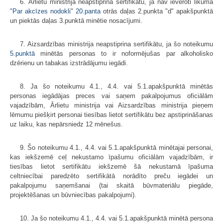
6. Ārlietu ministrija neapstiprina sertifikātu, ja nav ievēroti likuma
"
Par akcīzes nodokli
"
20.panta
otrās daļas 2.punkta "d" apakšpunktā
un piektās daļas 3.punktā minētie nosacījumi.
7. Aizsardzības ministrija neapstiprina sertifikātu, ja šo noteikumu
5.punktā
minētās personas to ir noformējušas par alkoholisko
dzērienu un tabakas izstrādājumu iegādi.
8. Ja šo noteikumu 4.1., 4.4. vai 5.1.apakšpunktā minētās
personas iegādājas preces vai saņem pakalpojumus oficiālām
vajadzībām, Ārlietu ministrija vai Aizsardzības ministrija pieņem
lēmumu piešķirt personai tiesības lietot sertifikātu bez apstiprināšanas
uz laiku, kas nepārsniedz 12 mēnešus.
9. Šo noteikumu 4.1., 4.4. vai 5.1.apakšpunktā minētajai personai,
kas iekšzemē ceļ nekustamo īpašumu oficiālām vajadzībām, ir
tiesības lietot sertifikātu iekšzemē šā nekustamā īpašuma
celtniecībai paredzēto sertifikātā norādīto preču iegādei un
pakalpojumu saņemšanai (tai skaitā būvmateriālu piegāde,
projektēšanas un būvniecības pakalpojumi).
10. Ja šo noteikumu 4.1., 4.4. vai 5.1.apakšpunktā minētā persona