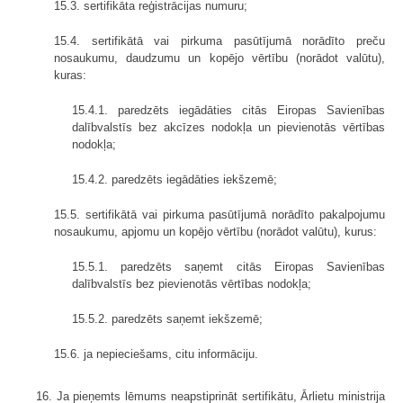
15.3. sertifikāta reģistrācijas numuru;
15.4. sertifikātā vai pirkuma pasūtījumā norādīto preču
nosaukumu, daudzumu un kopējo vērtību (norādot valūtu),
kuras:
15.4.1. paredzēts iegādāties citās Eiropas Savienības
dalībvalstīs bez akcīzes nodokļa un pievienotās vērtības
nodokļa;
15.4.2. paredzēts iegādāties iekšzemē;
15.5. sertifikātā vai pirkuma pasūtījumā norādīto pakalpojumu
nosaukumu, apjomu un kopējo vērtību (norādot valūtu), kurus:
15.5.1. paredzēts saņemt citās Eiropas Savienības
dalībvalstīs bez pievienotās vērtības nodokļa;
15.5.2. paredzēts saņemt iekšzemē;
15.6. ja nepieciešams, citu informāciju.
16. Ja pieņemts lēmums neapstiprināt sertifikātu, Ārlietu ministrija