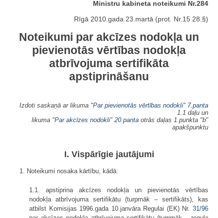
Ministru kabineta noteikumi Nr.284
Rīgā 2010.gada 23.martā (prot. Nr.15 28.§)
Noteikumi par akcīzes nodokļa un
pievienotās vērtības nodokļa
atbrīvojuma sertifikāta
apstiprināšanu
Izdoti saskaņā ar likuma "
Par pievienotās vērtības nodokli
"
7.panta
1.1 daļu un
likuma "
Par akcīzes nodokli
"
20.panta
otrās daļas 1.punkta "b"
apakšpunktu
I. Vispārīgie jautājumi
1. Noteikumi nosaka kārtību, kādā:
1.1. apstiprina akcīzes nodokļa un pievienotās vērtības
nodokļa atbrīvojuma sertifikātu (turpmāk – sertifikāts), kas
atbilst Komisijas 1996.gada 10.janvāra Regulai (EK) Nr.
31/96
par akcīzes nodokļa atbrīvojuma sertifikātu (turpmāk – regula