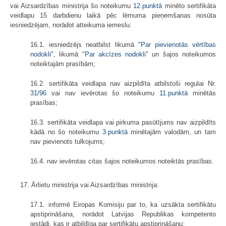
vai Aizsardzības ministrija šo noteikumu
12.punktā
minēto sertifikāta
veidlapu 15 darbdienu laikā pēc lēmuma pieņemšanas nosūta
iesniedzējam, norādot atteikuma iemeslu:
16.1. iesniedzējs neatbilst likumā "
Par pievienotās vērtības
nodokli
", likumā "
Par akcīzes nodokli
" un šajos noteikumos
noteiktajām prasībām;
16.2. sertifikāta veidlapa nav aizpildīta atbilstoši regulai Nr.
31/96
vai nav ievērotas šo noteikumu
11.punktā
minētās
prasības;
16.3. sertifikāta veidlapa vai pirkuma pasūtījums nav aizpildīts
kādā no šo noteikumu
3.punktā
minētajām valodām, un tam
nav pievienots tulkojums;
16.4. nav ievērotas citas šajos noteikumos noteiktās prasības.
17. Ārlietu ministrija vai Aizsardzības ministrija:
17.1. informē Eiropas Komisiju par to, ka uzsākta sertifikātu
apstiprināšana, norādot Latvijas Republikas kompetento
iestādi, kas ir atbildīga par sertifikātu apstiprināšanu;