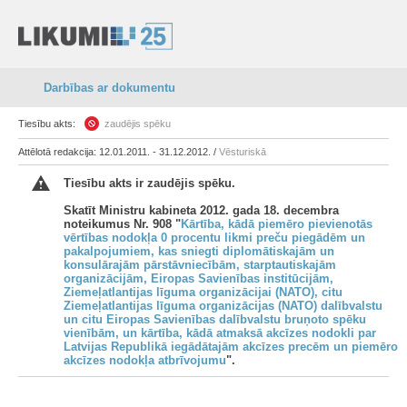
Darbības ar dokumentu
Tiesību akts:
zaudējis spēku
Attēlotā redakcija: 12.01.2011. - 31.12.2012. /
Vēsturiskā
Tiesību akts ir zaudējis spēku.
Skatīt Ministru kabineta 2012. gada 18. decembra
noteikumus Nr. 908 "
Kārtība, kādā piemēro pievienotās
vērtības nodokļa 0 procentu likmi preču piegādēm un
pakalpojumiem, kas sniegti diplomātiskajām un
konsulārajām pārstāvniecībām, starptautiskajām
organizācijām, Eiropas Savienības institūcijām,
Ziemeļatlantijas līguma organizācijai (NATO), citu
Ziemeļatlantijas līguma organizācijas (NATO) dalībvalstu
un citu Eiropas Savienības dalībvalstu bruņoto spēku
vienībām, un kārtība, kādā atmaksā akcīzes nodokli par
Latvijas Republikā iegādātajām akcīzes precēm un piemēro
akcīzes nodokļa atbrīvojumu
".