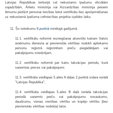
Latvijas Republikas teritorijā ceļ nekustamo īpašumu oficiālām
vajadzībām, Ārlietu ministrija vai Aizsardzības ministrija pieņem
lēmumu piešķirt personai tiesības lietot sertifikātu bez apstiprināšanas
uz nekustamā īpašuma celtniecības projekta izpildes laiku.
11. Šo noteikumu
9.punktā
minētajā gadījumā:
11.1. sertifikātu noformē iesniegšanai atsevišķi katram Valsts
ieņēmumu dienesta ar pievienotās vērtības nodokli apliekamo
personu reģistrā reģistrētam preču piegādātājam vai
pakalpojumu sniedzējam;
11.2. sertifikātu noformē par katru taksācijas periodu, kurā
saņemtas preces vai pakalpojumi;
11.3. sertifikāta veidlapas 5.ailes A daļas 2.punktā izdara norādi
"Latvijas Republika";
11.4. sertifikāta veidlapas 5.ailes B daļā norāda taksācijas
periodā saņemto preču vai pakalpojumu nosaukumu,
daudzumu, vienas vienības vērtību un kopējo vērtību (bez
pievienotās vērtības nodokļa) latos.