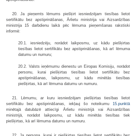
20. Ja pieņemts lēmums piešķirt iesniedzējam tiesības lietot
sertifikātu bez apstiprināšanas, Ārlietu ministrija vai Aizsardzības
ministrija 15 darbdienu laikā pēc lēmuma pieņemšanas rakstiski
informē:
20.1. iesniedzēju, norādot laikposmu, uz kādu piešķirtas
tiesības lietot sertifikātu bez apstiprināšanas, kā arī lēmuma
datumu un numuru;
20.2. Valsts ieņēmumu dienestu un Eiropas Komisiju, norādot
personu, kurai piešķirtas tiesības lietot sertifikātu bez
apstiprināšanas, laikposmu, uz kādu minētās tiesības
piešķirtas, kā arī lēmuma datumu un numuru.
21. Lēmumu, ar kuru iesniedzējam piešķirtas tiesības lietot
sertifikātu bez apstiprināšanas, iekļauj šo noteikumu
15.punktā
minētajā datubāzē attiecīgi Ārlietu ministrijā vai Aizsardzības
ministrijā, norādot laikposmu, uz kādu minētās tiesības tiek
piešķirtas, kā arī lēmuma datumu un numuru.
22. Ja persona, kurai ir piešķirtas tiesības lietot sertifikātu bez