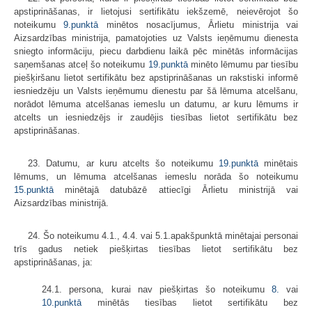
apstiprināšanas, ir lietojusi sertifikātu iekšzemē, neievērojot šo
noteikumu
9.punktā
minētos nosacījumus, Ārlietu ministrija vai
Aizsardzības ministrija, pamatojoties uz Valsts ieņēmumu dienesta
sniegto informāciju, piecu darbdienu laikā pēc minētās informācijas
saņemšanas atceļ šo noteikumu
19.punktā
minēto lēmumu par tiesību
piešķiršanu lietot sertifikātu bez apstiprināšanas un rakstiski informē
iesniedzēju un Valsts ieņēmumu dienestu par šā lēmuma atcelšanu,
norādot lēmuma atcelšanas iemeslu un datumu, ar kuru lēmums ir
atcelts un iesniedzējs ir zaudējis tiesības lietot sertifikātu bez
apstiprināšanas.
23. Datumu, ar kuru atcelts šo noteikumu
19.punktā
minētais
lēmums, un lēmuma atcelšanas iemeslu norāda šo noteikumu
15.punktā
minētajā datubāzē attiecīgi Ārlietu ministrijā vai
Aizsardzības ministrijā.
24. Šo noteikumu 4.1., 4.4. vai 5.1.apakšpunktā minētajai personai
trīs gadus netiek piešķirtas tiesības lietot sertifikātu bez
apstiprināšanas, ja:
24.1. persona, kurai nav piešķirtas šo noteikumu
8.
vai
10.punktā
minētās tiesības lietot sertifikātu bez