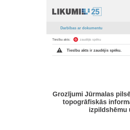
Darbības ar dokumentu
Tiesību akts:
zaudējis spēku
Tiesību akts ir zaudējis spēku.
Grozījumi Jūrmalas pils
topogrāfiskās informā
izpildshēmu 