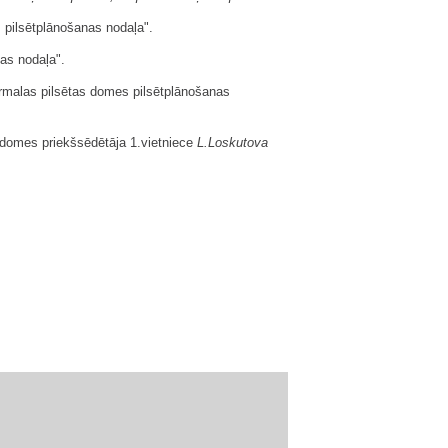
 pilsētplānošanas nodaļa".
as nodaļa".
ūrmalas pilsētas domes pilsētplānošanas
 domes priekšsēdētāja 1.vietniece
L.Loskutova