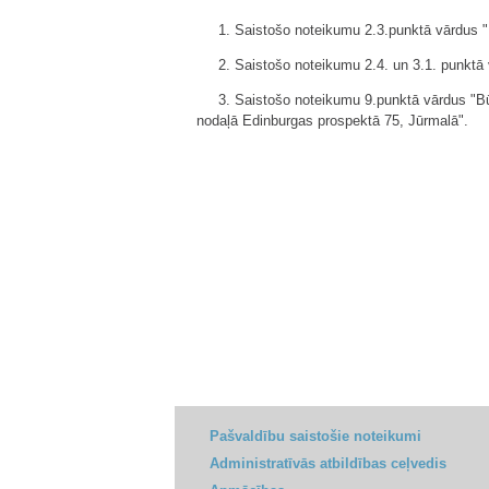
1. Saistošo noteikumu 2.3.punktā vārdus "
2. Saistošo noteikumu 2.4. un 3.1. punktā
3. Saistošo noteikumu 9.punktā vārdus "B
nodaļā Edinburgas prospektā 75, Jūrmalā".
Pašvaldību saistošie noteikumi
Administratīvās atbildības ceļvedis