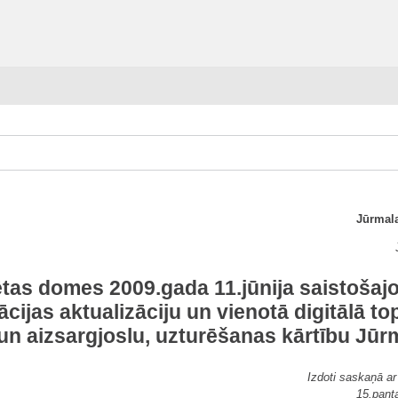
Jūrmala
ētas domes 2009.gada 11.jūnija saistošaj
cijas aktualizāciju un vienotā digitālā top
un aizsargjoslu, uzturēšanas kārtību Jūrm
Izdoti saskaņā ar
15.pant