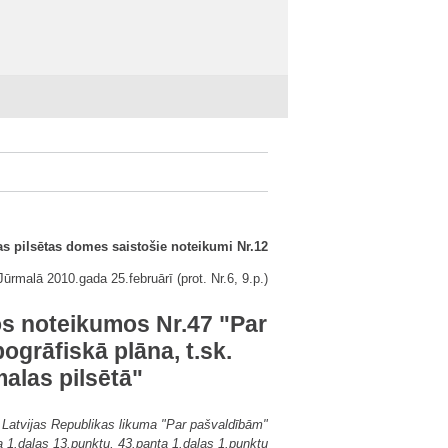
s pilsētas domes saistošie noteikumi Nr.12
Jūrmalā 2010.gada 25.februārī (prot. Nr.6, 9.p.)
os noteikumos Nr.47 "Par
ogrāfiskā plāna, t.sk.
alas pilsētā"
 Latvijas Republikas likuma "Par pašvaldībām"
a 1.daļas 13.punktu, 43.panta 1.daļas 1.punktu