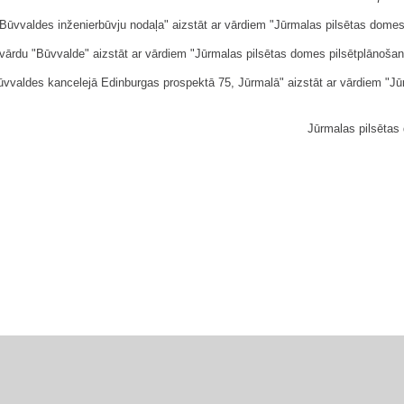
Būvvaldes inženierbūvju nodaļa" aizstāt ar vārdiem "Jūrmalas pilsētas domes
 vārdu "Būvvalde" aizstāt ar vārdiem "Jūrmalas pilsētas domes pilsētplānošan
ūvvaldes kancelejā Edinburgas prospektā 75, Jūrmalā" aizstāt ar vārdiem "J
Jūrmalas pilsētas