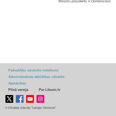
Ministru prezidents
V.Dombrovskis
Pašvaldību saistošie noteikumi
Administratīvās atbildības ceļvedis
Apmācības
Pilnā versija
Par Likumi.lv
© Oficiālais izdevējs "Latvijas Vēstnesis"