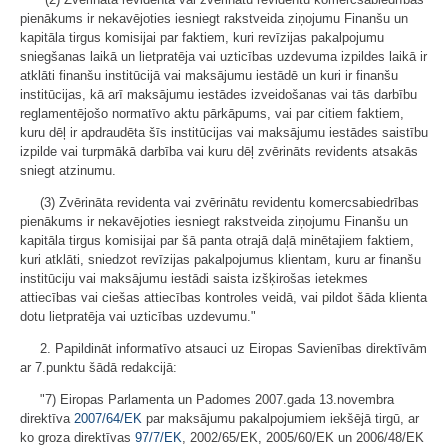
pienākums ir nekavējoties iesniegt rakstveida ziņojumu Finanšu un
kapitāla tirgus komisijai par faktiem, kuri revīzijas pakalpojumu
sniegšanas laikā un lietpratēja vai uzticības uzdevuma izpildes laikā ir
atklāti finanšu institūcijā vai maksājumu iestādē un kuri ir finanšu
institūcijas, kā arī maksājumu iestādes izveidošanas vai tās darbību
reglamentējošo normatīvo aktu pārkāpums, vai par citiem faktiem,
kuru dēļ ir apdraudēta šīs institūcijas vai maksājumu iestādes saistību
izpilde vai turpmākā darbība vai kuru dēļ zvērināts revidents atsakās
sniegt atzinumu.
(3) Zvērināta revidenta vai zvērinātu revidentu komercsabiedrības
pienākums ir nekavējoties iesniegt rakstveida ziņojumu Finanšu un
kapitāla tirgus komisijai par šā panta otrajā daļā minētajiem faktiem,
kuri atklāti, sniedzot revīzijas pakalpojumus klientam, kuru ar finanšu
institūciju vai maksājumu iestādi saista izšķirošas ietekmes
attiecības vai ciešas attiecības kontroles veidā, vai pildot šāda klienta
dotu lietpratēja vai uzticības uzdevumu."
2. Papildināt informatīvo atsauci uz Eiropas Savienības direktīvām
ar 7.punktu šādā redakcijā:
"7) Eiropas Parlamenta un Padomes 2007.gada 13.novembra
direktīva
2007/64/EK
par maksājumu pakalpojumiem iekšējā tirgū, ar
ko groza direktīvas
97/7/EK
, 2002/65/EK, 2005/60/EK un 2006/48/EK