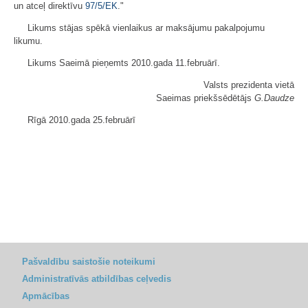
un atceļ direktīvu
97/5/EK
."
Likums stājas spēkā vienlaikus ar maksājumu pakalpojumu
likumu.
Likums Saeimā pieņemts 2010.gada 11.februārī.
Valsts prezidenta vietā
Saeimas priekšsēdētājs
G.Daudze
Rīgā 2010.gada 25.februārī
Pašvaldību saistošie noteikumi
Administratīvās atbildības ceļvedis
Apmācības