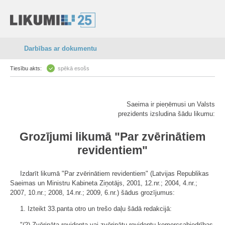
Darbības ar dokumentu
Tiesību akts:
spēkā esošs
Saeima ir pieņēmusi un Valsts
prezidents izsludina šādu likumu:
Grozījumi likumā "Par zvērinātiem
revidentiem"
Izdarīt likumā "Par zvērinātiem revidentiem" (Latvijas Republikas
Saeimas un Ministru Kabineta Ziņotājs, 2001, 12.nr.; 2004, 4.nr.;
2007, 10.nr.; 2008, 14.nr.; 2009, 6.nr.) šādus grozījumus:
1. Izteikt 33.panta otro un trešo daļu šādā redakcijā:
"(2) Zvērināta revidenta vai zvērinātu revidentu komercsabiedrības