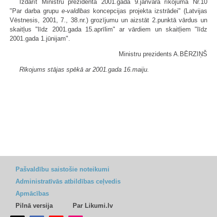
Izdarīt Ministru prezidenta 2001.gada 9.janvāra rīkojumā Nr.10
"Par darba grupu
e-valdības
koncepcijas projekta izstrādei" (Latvijas
Vēstnesis, 2001, 7., 38.nr.) grozījumu un aizstāt 2.punktā vārdus un
skaitļus "līdz 2001.gada 15.aprīlim" ar vārdiem un skaitļiem "līdz
2001.gada 1.jūnijam".
Ministru prezidents A.BĒRZIŅŠ
Rīkojums stājas spēkā ar 2001.gada 16.maiju.
Pašvaldību saistošie noteikumi
Administratīvās atbildības ceļvedis
Apmācības
Pilnā versija
Par Likumi.lv