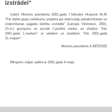
izstrādei"
Izdarīt Ministru prezidenta 2001.gada 7.februāra rīkojumā Nr.45
"Par darba grupu noteikumu projekta par iedzīvotāju pierakstīšanas un
izrakstīšanas pagaidu kārtību izstrādei" (Latvijas Vēstnesis, 2001,
23.nr.) grozījumu un aizstāt 2.punktā vārdus un skaitļus "līdz
2001.gada 1.martam" ar vārdiem un skaitļiem "līdz 2001.gada
31.maijam".
Ministru prezidents A.BĒRZIŅŠ
Rīkojums stājas spēkā ar 2001.gada 4.maiju.