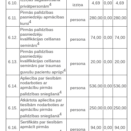
6.10.
4,69
0,00
4,69
4
izziņa
privātpersonām
Pirmās palīdzības
pasniedzēju apmācības
6.11.
280,00
0,00
280,00
persona
4
kursi
Pirmās palīdzības
pasniedzēju
6.12.
74,00
0,00
74,00
kvalifikācijas celšanas
persona
4
seminārs
Pirmās palīdzības
pasniedzēju
kvalifikācijas celšanas
6.13.
20,00
0,00
20,00
persona
seminārs par traumas
4
guvušu pacientu aprūpi
Apliecība par tiesībām
nodarboties ar
6.14.
536,00
0,00
536,00
apmācību pirmās
persona
4
palīdzības sniegšanā
Atkārtota apliecība par
tiesībām nodarboties ar
6.15.
250,00
0,00
250,00
apmācību pirmās
persona
4
palīdzības sniegšanā
Sertifikāts par tiesībām
apmācīt pirmās
6.16.
94,00
0,00
94,00
persona