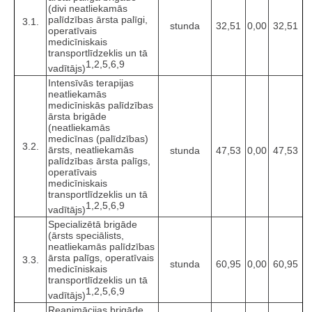
(divi neatliekamās
palīdzības ārsta palīgi,
3.1.
stunda
32,51
0,00
32,51
operatīvais
medicīniskais
transportlīdzeklis un tā
1,2,5,6,9
vadītājs)
Intensīvās terapijas
neatliekamās
medicīniskās palīdzības
ārsta brigāde
(neatliekamās
medicīnas (palīdzības)
3.2.
ārsts, neatliekamās
stunda
47,53
0,00
47,53
palīdzības ārsta palīgs,
operatīvais
medicīniskais
transportlīdzeklis un tā
1,2,5,6,9
vadītājs)
Specializētā brigāde
(ārsts speciālists,
neatliekamās palīdzības
ārsta palīgs, operatīvais
3.3.
stunda
60,95
0,00
60,95
medicīniskais
transportlīdzeklis un tā
1,2,5,6,9
vadītājs)
Reanimācijas brigāde