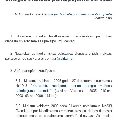
Izdoti saskaņā ar
Likuma par budžetu un finanšu vadību
5.panta
devīto daļu
1. Noteikumi nosaka Neatliekamās medicīniskās palīdzības
dienesta sniegto maksas pakalpojumu cenrādi.
2. Neatliekamās medicīniskās palīdzības dienests sniedz maksas
pakalpojumus saskaņā ar cenrādi (
pielikums
).
3. Atzīt par spēku zaudējušiem:
3.1. Ministru kabineta 2005.gada 27.decembra noteikumus
Nr.1043 "
Katastrofu medicīnas centra sniegto maksas
pakalpojumu cenrādis
" (Latvijas Vēstnesis, 2005, 210.nr.;
2008, 63.nr.; 2009, 161.nr.);
3.2. Ministru kabineta 2009.gada 21.aprīļa noteikumus Nr.333
"Noteikumi par Neatliekamās medicīniskās palīdzības dienesta
sniegto maksas pakalpojumu cenrādi" (Latvijas Vēstnesis,