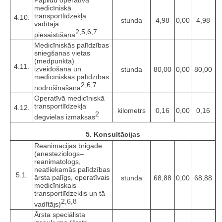
Papildu operatīvā
medicīniskā
transportlīdzekļa
4.10.
stunda
4,98
0,00
4,98
vadītāja
2,5,6,7
piesaistīšana
Medicīniskās palīdzības
sniegšanas vietas
(medpunkta)
4.11.
izveidošana un
stunda
80,00
0,00
80,00
medicīniskās palīdzības
2,6,7
nodrošināšana
Operatīvā medicīniskā
transportlīdzekļa
4.12.
kilometrs
0,16
0,00
0,16
2
degvielas izmaksas
5. Konsultācijas
Reanimācijas brigāde
(anesteziologs–
reanimatologs,
neatliekamās palīdzības
5.1.
ārsta palīgs, operatīvais
stunda
68,88
0,00
68,88
medicīniskais
transportlīdzeklis un tā
2,6,8
vadītājs)
Ārsta speciālista