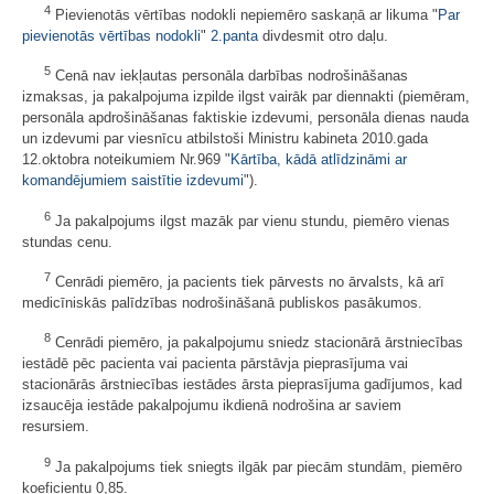
4
Pievienotās vērtības nodokli nepiemēro saskaņā ar likuma "
Par
pievienotās vērtības nodokli
"
2.panta
divdesmit otro daļu.
5
Cenā nav iekļautas personāla darbības nodrošināšanas
izmaksas, ja pakalpojuma izpilde ilgst vairāk par diennakti (piemēram,
personāla apdrošināšanas faktiskie izdevumi, personāla dienas nauda
un izdevumi par viesnīcu atbilstoši Ministru kabineta 2010.gada
12.oktobra noteikumiem Nr.969 "
Kārtība, kādā atlīdzināmi ar
komandējumiem saistītie izdevumi
").
6
Ja pakalpojums ilgst mazāk par vienu stundu, piemēro vienas
stundas cenu.
7
Cenrādi piemēro, ja pacients tiek pārvests no ārvalsts, kā arī
medicīniskās palīdzības nodrošināšanā publiskos pasākumos.
8
Cenrādi piemēro, ja pakalpojumu sniedz stacionārā ārstniecības
iestādē pēc pacienta vai pacienta pārstāvja pieprasījuma vai
stacionārās ārstniecības iestādes ārsta pieprasījuma gadījumos, kad
izsaucēja iestāde pakalpojumu ikdienā nodrošina ar saviem
resursiem.
9
Ja pakalpojums tiek sniegts ilgāk par piecām stundām, piemēro
koeficientu 0,85.