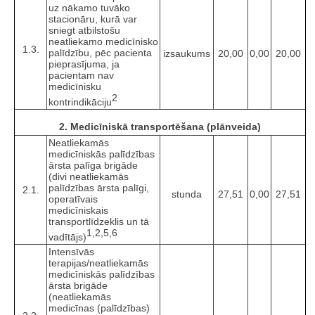
uz nākamo tuvāko
stacionāru, kurā var
sniegt atbilstošu
neatliekamo medicīnisko
1.3.
palīdzību, pēc pacienta
izsaukums
20,00
0,00
20,00
pieprasījuma, ja
pacientam nav
medicīnisku
2
kontrindikāciju
2. Medicīniskā transportēšana (plānveida)
Neatliekamās
medicīniskās palīdzības
ārsta palīga brigāde
(divi neatliekamās
palīdzības ārsta palīgi,
2.1.
stunda
27,51
0,00
27,51
operatīvais
medicīniskais
transportlīdzeklis un tā
1,2,5,6
vadītājs)
Intensīvās
terapijas/neatliekamās
medicīniskās palīdzības
ārsta brigāde
(neatliekamās
medicīnas (palīdzības)