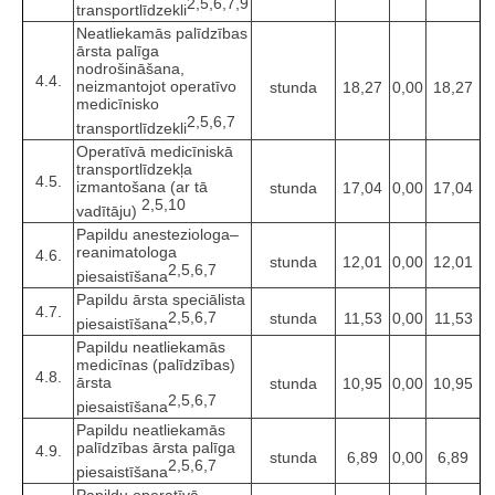
2,5,6,7,9
transportlīdzekli
Neatliekamās palīdzības
ārsta palīga
nodrošināšana,
4.4.
neizmantojot operatīvo
stunda
18,27
0,00
18,27
medicīnisko
2,5,6,7
transportlīdzekli
Operatīvā medicīniskā
transportlīdzekļa
4.5.
izmantošana (ar tā
stunda
17,04
0,00
17,04
2,5,10
vadītāju)
Papildu anesteziologa–
reanimatologa
4.6.
stunda
12,01
0,00
12,01
2,5,6,7
piesaistīšana
Papildu ārsta speciālista
4.7.
2,5,6,7
stunda
11,53
0,00
11,53
piesaistīšana
Papildu neatliekamās
medicīnas (palīdzības)
4.8.
ārsta
stunda
10,95
0,00
10,95
2,5,6,7
piesaistīšana
Papildu neatliekamās
palīdzības ārsta palīga
4.9.
stunda
6,89
0,00
6,89
2,5,6,7
piesaistīšana