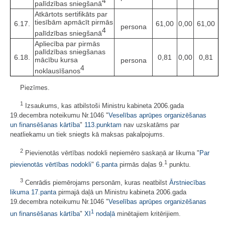
4
palīdzības sniegšanā
Atkārtots sertifikāts par
tiesībām apmācīt pirmās
6.17.
61,00
0,00
61,00
persona
4
palīdzības sniegšanā
Apliecība par pirmās
palīdzības sniegšanas
6.18.
0,81
0,00
0,81
mācību kursa
persona
4
noklausīšanos
Piezīmes.
1
Izsaukums, kas atbilstoši Ministru kabineta 2006.gada
19.decembra noteikumu Nr.1046 "
Veselības aprūpes organizēšanas
un finansēšanas kārtība
"
113.punktam
nav uzskatāms par
neatliekamu un tiek sniegts kā maksas pakalpojums.
2
Pievienotās vērtības nodokli nepiemēro saskaņā ar likuma "
Par
1
pievienotās vērtības nodokli
"
6.panta
pirmās daļas 9.
punktu.
3
Cenrādis piemērojams personām, kuras neatbilst
Ārstniecības
likuma
17.panta
pirmajā daļā un Ministru kabineta 2006.gada
19.decembra noteikumu Nr.1046 "
Veselības aprūpes organizēšanas
1
un finansēšanas kārtība
"
XI
nodaļā
minētajiem kritērijiem.