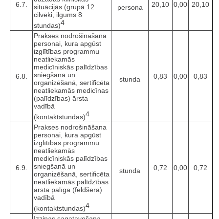
6.7.
20,10
0,00
20,10
situācijās (grupā 12
persona
cilvēki, ilgums 8
4
stundas)
Prakses nodrošināšana
personai, kura apgūst
izglītības programmu
neatliekamās
medicīniskās palīdzības
sniegšanā un
6.8.
0,83
0,00
0,83
stunda
organizēšanā, sertificēta
neatliekamās medicīnas
(palīdzības) ārsta
vadībā
4
(kontaktstundas)
Prakses nodrošināšana
personai, kura apgūst
izglītības programmu
neatliekamās
medicīniskās palīdzības
sniegšanā un
6.9.
0,72
0,00
0,72
stunda
organizēšanā, sertificēta
neatliekamās palīdzības
ārsta palīga (feldšera)
vadībā
4
(kontaktstundas)
Izziņas sagatavošana