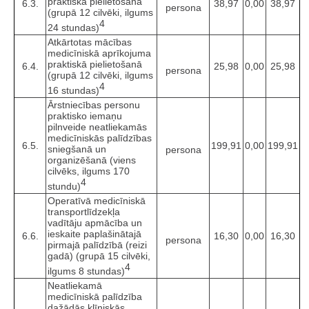
praktiskā pielietošanā
6.3.
38,97
0,00
38,97
persona
(grupā 12 cilvēki, ilgums
4
24 stundas)
Atkārtotas mācības
medicīniskā aprīkojuma
praktiskā pielietošanā
6.4.
25,98
0,00
25,98
persona
(grupā 12 cilvēki, ilgums
4
16 stundas)
Ārstniecības personu
praktisko iemaņu
pilnveide neatliekamās
medicīniskās palīdzības
6.5.
199,91
0,00
199,91
sniegšanā un
persona
organizēšanā (viens
cilvēks, ilgums 170
4
stundu)
Operatīvā medicīniskā
transportlīdzekļa
vadītāju apmācība un
ieskaite paplašinātajā
6.6.
16,30
0,00
16,30
persona
pirmajā palīdzībā (reizi
gadā) (grupā 15 cilvēki,
4
ilgums 8 stundas)
Neatliekamā
medicīniskā palīdzība
dažādās klīniskās