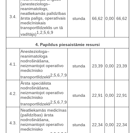
(anesteziologs–
reanimatologs,
neatliekamās palīdzības
3.4.
ārsta palīgs, operatīvais
stunda
66,62
0,00
66,62
medicīniskais
transportlīdzeklis un tā
1,2,5,6,9
vadītājs)
4. Papildus piesaistāmie resursi
Anesteziologa–
reanimatologa
nodrošināšana,
4.1.
neizmantojot operatīvo
stunda
23,39
0,00
23,39
medicīnisko
2,5,6,7,9
transportlīdzekli
Ārsta speciālista
nodrošināšana,
neizmantojot operatīvo
4.2.
stunda
22,91
0,00
22,91
medicīnisko
2,5,6,7,9
transportlīdzekli
Neatliekamās medicīnas
(palīdzības) ārsta
nodrošināšana,
4.3.
neizmantojot operatīvo
stunda
22,34
0,00
22,34
medicīnisko