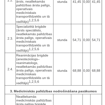
2.2.
ārsts, neatliekamās
stunda
41,45
0,00
41,45
palīdzības ārsta palīgs,
operatīvais
medicīniskais
transportlīdzeklis un tā
1,2,5,6
vadītājs)
Specializētā brigāde
(ārsts speciālists,
neatliekamās palīdzības
ārsta palīgs, operatīvais
2.3.
stunda
54,71
0,00
54,71
medicīniskais
transportlīdzeklis un tā
1,2,5,6
vadītājs)
Reanimācijas brigāde
(anesteziologs–
reanimatologs,
neatliekamās palīdzības
2.4.
ārsta palīgs, operatīvais
stunda
68,88
0,00
68,88
medicīniskais
transportlīdzeklis un tā
1,2,5,6
vadītājs)
3. Medicīniskās palīdzības nodrošināšana pasākumos
Neatliekamās
medicīniskās palīdzības
ārsta palīga brigāde