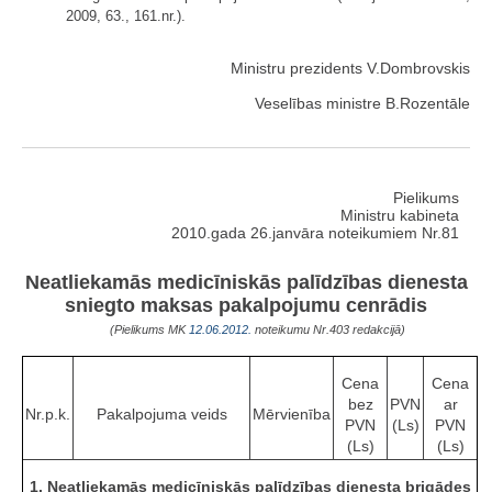
2009, 63., 161.nr.).
Ministru prezidents V.Dombrovskis
Veselības ministre B.Rozentāle
Pielikums
Ministru kabineta
2010.gada 26.janvāra noteikumiem Nr.81
Neatliekamās medicīniskās palīdzības dienesta
sniegto maksas pakalpojumu cenrādis
(Pielikums MK
12.06.2012.
noteikumu Nr.403 redakcijā)
Cena
Cena
bez
PVN
ar
Nr.p.k.
Pakalpojuma veids
Mērvienība
PVN
(Ls)
PVN
(Ls)
(Ls)
1. Neatliekamās medicīniskās palīdzības
dienesta brigādes