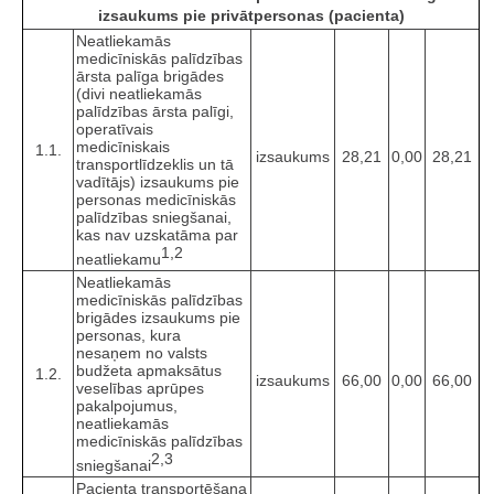
izsaukums pie privātpersonas (pacienta)
Neatliekamās
medicīniskās palīdzības
ārsta palīga brigādes
(divi neatliekamās
palīdzības ārsta palīgi,
operatīvais
medicīniskais
1.1.
izsaukums
28,21
0,00
28,21
transportlīdzeklis un tā
vadītājs) izsaukums pie
personas medicīniskās
palīdzības sniegšanai,
kas nav uzskatāma par
1,2
neatliekamu
Neatliekamās
medicīniskās palīdzības
brigādes izsaukums pie
personas, kura
nesaņem no valsts
budžeta apmaksātus
1.2.
izsaukums
66,00
0,00
66,00
veselības aprūpes
pakalpojumus,
neatliekamās
medicīniskās palīdzības
2,3
sniegšanai
Pacienta transportēšana