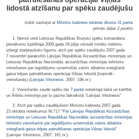
lidostā atzīšanu par spēku zaudējušu
Izdoti saskaņā ar
Ministru kabineta iekārtas likuma
31.panta
pirmās daļas 2.punktu
1. Ņemot vērā Lietuvas Republikas Bruņoto spēku komandiera
pienākumu izpildītāja 2009.gada 29.jūlija vēstulē minēto nodomu
izbeigt starptautisko līgumu, atzīt par spēku zaudējušu 2007.gada
7.novembrī parakstīto Latvijas Republikas Aizsardzības ministrijas un
Lietuvas Republikas Nacionālās aizsardzības ministrijas tehnisko
vienošanos par ieguldījumu uzņemošās valsts atbalsta sniegšanā
gaisa telpas patrulēšanas operācijai Viļņas lidostā (turpmāk -
vienošanās) (
Latvijas Vēstnesis
, 2007, 196.nr.).
2. Vienošanās zaudē spēku tās
7.pantā
noteiktajā laikā un kārtībā,
un Ārlietu ministrija par to paziņo laikrakstā "Latvijas Vēstnesis".
3. Atzīt par spēku zaudējušiem Ministru kabineta 2007.gada
23.oktobra noteikumus Nr.717 "
Par Latvijas Republikas Aizsardzības
ministrijas un Lietuvas Republikas Nacionālās aizsardzības ministrijas
tehnisko vienošanos par ieguldījumu uzņemošās valsts atbalsta
sniegšanā gaisa telpas patrulēšanas operācijai Viļņas lidostā
"
(Latvijas Vēstnesis, 2007, 181.nr.).