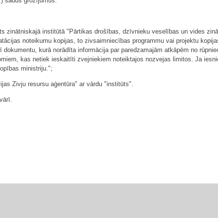
r.) šādus grozījumus:
 zinātniskajā institūtā "Pārtikas drošības, dzīvnieku veselības un vides zinātn
atācijas noteikumu kopijas, to zivsaimniecības programmu vai projektu kopij
arī dokumentu, kurā norādīta informācija par paredzamajām atkāpēm no rūpni
em, kas netiek ieskaitīti zvejniekiem noteiktajos nozvejas limitos. Ja iesnied
ības ministriju.";
jas Zivju resursu aģentūra" ar vārdu "institūts".
vārī.