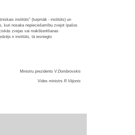
iskais institūts" (turpmāk - institūts) un
as, kuri nosaka nepieciešamību zvejot īpašos
eciskās zvejas vai makšķerēšanas
zējs ir institūts, tā iesniegto
Ministru prezidents
V.Dombrovskis
Vides ministrs
R.Vējonis