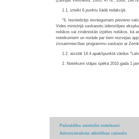
(Latvijas Vēstnesis, 2005, 47.nr.; 2008, 198.n
1.1. izteikt 6.punktu šādā redakcijā:
"6. Iesniedzējs iesniegumam pievieno valsts
Vides ministrijā saskaņotu ūdenstilpes eksplu
nolūkos vai zinātniskās izpētes nolūkos, kā 
noteikumiem un norāde par tiem nozvejas apjomi
zivsaimniecības programmu saskaņo ar Zemkop
1.2. aizstāt 14.4.apakšpunktā vārdus "Latvi
2. Noteikumi stājas spēkā 2010.gada 1.jan
Pašvaldību saistošie noteikumi
Administratīvās atbildības ceļvedis