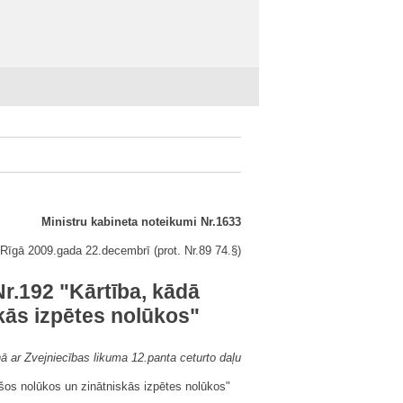
Ministru kabineta noteikumi Nr.1633
Rīgā 2009.gada 22.decembrī (prot. Nr.89 74.§)
r.192 "Kārtība, kādā
skās izpētes nolūkos"
ā ar Zvejniecības likuma 12.panta ceturto daļu
ašos nolūkos un zinātniskās izpētes nolūkos"