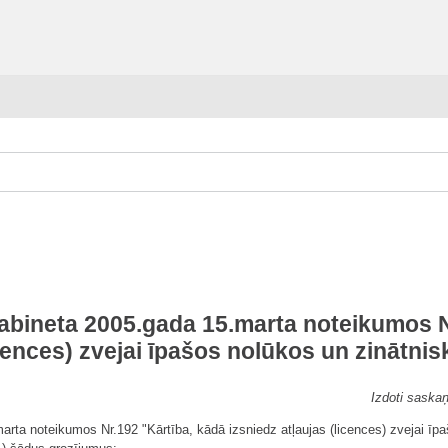
kabineta 2005.gada 15.marta noteikumos N
icences) zvejai īpašos nolūkos un zinātni
Izdoti saskaņ
marta noteikumos Nr.192 "Kārtība, kādā izsniedz atļaujas (licences) zvejai īp