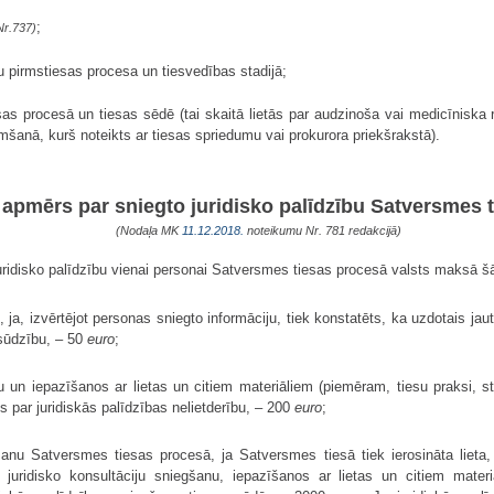
;
Nr.737)
 pirmstiesas procesa un tiesvedības stadijā;
sas procesā un tiesas sēdē (tai skaitā lietās par audzinoša vai medicīniska
emšanā, kurš noteikts ar tiesas spriedumu vai prokurora priekšrakstā).
apmērs par sniegto juridisko palīdzību Satversmes 
(Nodaļa MK
11.12.2018.
noteikumu Nr. 781 redakcijā)
uridisko palīdzību vienai personai Satversmes tiesas procesā valsts maksā 
ju, ja, izvērtējot personas sniegto informāciju, tiek konstatēts, ka uzdotais
sūdzību, – 50
euro
;
ju un iepazīšanos ar lietas un citiem materiāliem (piemēram, tiesu praksi, st
s par juridiskās palīdzības nelietderību, – 200
euro
;
šanu Satversmes tiesas procesā, ja Satversmes tiesā tiek ierosināta lieta,
uridisko konsultāciju sniegšanu, iepazīšanos ar lietas un citiem materiā