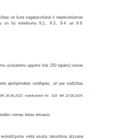
rasības un kura sagatavošanā ir nepieciešamas
nu un šo noteikumu 9.2., 9.3., 9.4. un 9.9.
sējumu uzskatāms apjoms līdz 250 lapām) vienas
neta apstiprinātas veidlapas, un par sūdzības
; MK
20.06.2023.
noteikumiem Nr. 318; MK
20.08.2024.
ndām vienas lietas ietvaros.
t ieslodzījuma vietā esoša taksofona atzvana