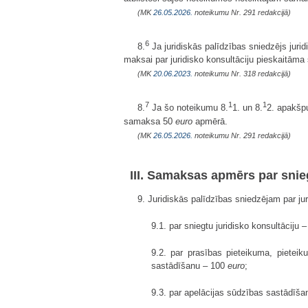
(MK
26.05.2026.
noteikumu Nr. 291 redakcijā)
6
8.
Ja juridiskās palīdzības sniedzējs juri
maksai par juridisko konsultāciju pieskaitām
(MK
20.06.2023.
noteikumu Nr. 318 redakcijā)
7
1
1
8.
Ja šo noteikumu 8.
1. un 8.
2. apakšpu
samaksa 50
euro
apmērā.
(MK
26.05.2026.
noteikumu Nr. 291 redakcijā)
III. Samaksas apmērs par sniegt
9. Juridiskās palīdzības sniedzējam par jur
9.1. par sniegtu juridisko konsultāciju 
9.2. par prasības pieteikuma, pietei
sastādīšanu – 100
euro
;
9.3. par apelācijas sūdzības sastādīš