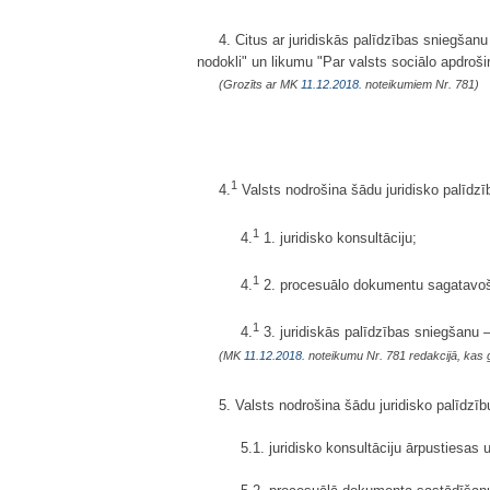
4. Citus ar juridiskās palīdzības sniegšan
nodokli" un likumu "Par valsts sociālo apdroš
(Grozīts ar MK
11.12.2018.
noteikumiem Nr. 781)
1
4.
Valsts nodrošina šādu juridisko palīdz
1
4.
1. juridisko konsultāciju;
1
4.
2. procesuālo dokumentu sagatavo
1
4.
3. juridiskās palīdzības sniegšanu 
(MK
11.12.2018.
noteikumu Nr. 781 redakcijā, kas 
5. Valsts nodrošina šādu juridisko palīdzību 
5.1. juridisko konsultāciju ārpustiesas 