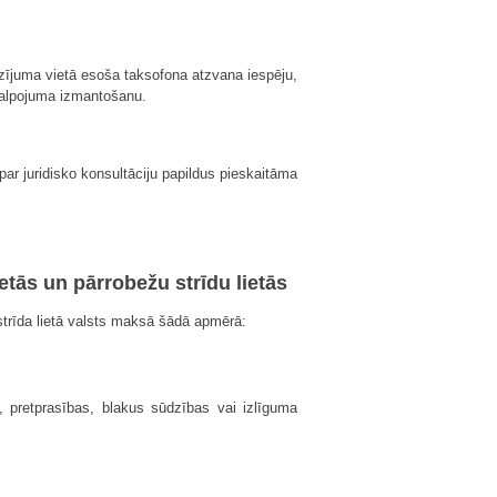
odzījuma vietā esoša taksofona atzvana iespēju,
alpojuma izmantošanu.
ar juridisko konsultāciju papildus pieskaitāma
ietās un pārrobežu strīdu lietās
u strīda lietā valsts maksā šādā apmērā:
, pretprasības, blakus sūdzības vai izlīguma