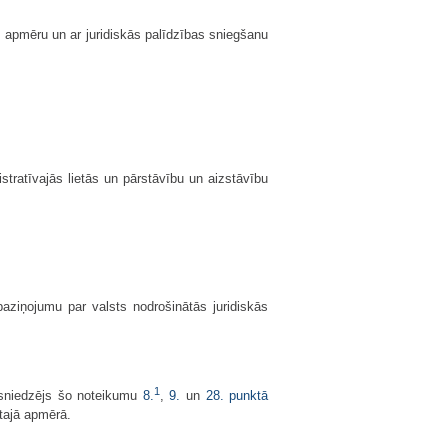
s apmēru un ar juridiskās palīdzības sniegšanu
istratīvajās lietās un pārstāvību un aizstāvību
aziņojumu par valsts nodrošinātās juridiskās
1
as sniedzējs šo noteikumu
8.
,
9.
un
28. punktā
tajā apmērā.