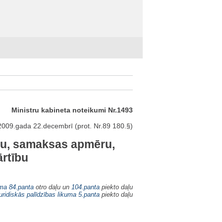
Ministru kabineta noteikumi Nr.1493
2009.gada 22.decembrī (prot. Nr.89 180.§)
omu, samaksas apmēru,
rtību
uma
84.panta
otro daļu un
104.panta
piekto daļu
uridiskās palīdzības likuma
5.panta
piekto daļu