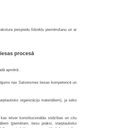
 rakstura piespiedu līdzekļu piemērošanu un ar
tiesas procesā
šādā apmērā:
 jautājums nav Satversmes tiesas kompetencē un
arptautisko organizāciju materiāliem), ja seko
 kas ietver konstitucionālās sūdzības un citu
liem (piemēram, tiesu praksi, starptautisko