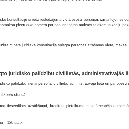
disko konsultāciju sniedz ieslodzījuma vietā esošai personai, izmantojot iesl
a samaksa piecu
euro
apmērā par paaugstinātas maksas telekomunikāciju pak
nktā minētā juridiskā konsultācija sniegta personas atrašanās vietā, maksai p
o juridisko palīdzību civillietās, administratīvajās l
idisko palīdzību vienai personai civillietā, administratīvajā lietā un pārrobež
– 30
euro
stundā;
kuma tiesvedības uzsākšanai, kreditora pieteikuma maksātnespējas procesā
anu – 120
euro
;