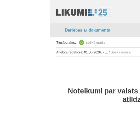
Darbības ar dokumentu
Tiesību akts:
spēkā esošs
Attēlotā redakcija: 01.06.2026. - ... /
Spēkā esošā
Noteikumi par valsts
atlī