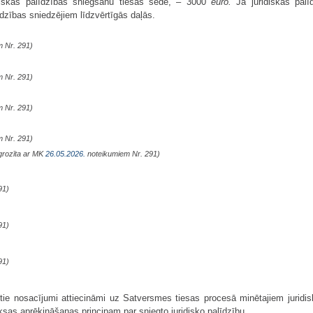
ridiskās palīdzības sniegšanu tiesas sēdē, – 3000
euro.
Ja juridiskās pal
īdzības sniedzējiem līdzvērtīgās daļās.
 Nr. 291)
 Nr. 291)
 Nr. 291)
 Nr. 291)
grozīta ar MK
26.05.2026.
noteikumiem Nr. 291)
91)
91)
91)
ie nosacījumi attiecināmi uz Satversmes tiesas procesā minētajiem jurid
sas aprēķināšanas principam par sniegto juridisko palīdzību.