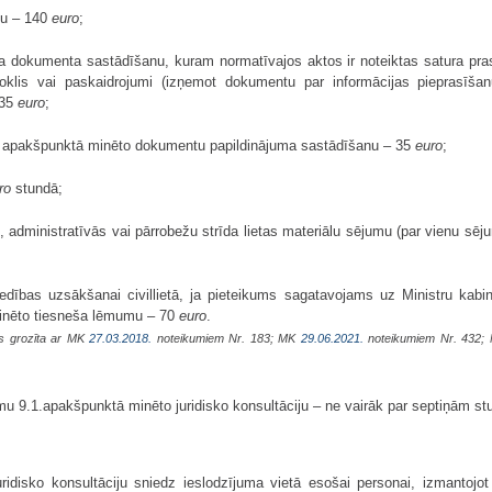
nu – 140
euro
;
ama dokumenta sastādīšanu, kuram normatīvajos aktos ir noteiktas satura p
doklis vai paskaidrojumi (izņemot dokumentu par informācijas pieprasīša
 35
euro
;
.4. apakšpunktā minēto dokumentu papildinājuma sastādīšanu – 35
euro
;
ro
stundā;
tas, administratīvās vai pārrobežu strīda lietas materiālu sējumu (par vienu 
edības uzsākšanai civillietā, ja pieteikums sagatavojams uz Ministru kabi
nēto tiesneša lēmumu – 70
euro
.
as grozīta ar MK
27.03.2018.
noteikumiem Nr. 183; MK
29.06.2021.
noteikumiem Nr. 432
u 9.1.apakšpunktā minēto juridisko konsultāciju – ne vairāk par septiņām stu
uridisko konsultāciju sniedz ieslodzījuma vietā esošai personai, izmantojo