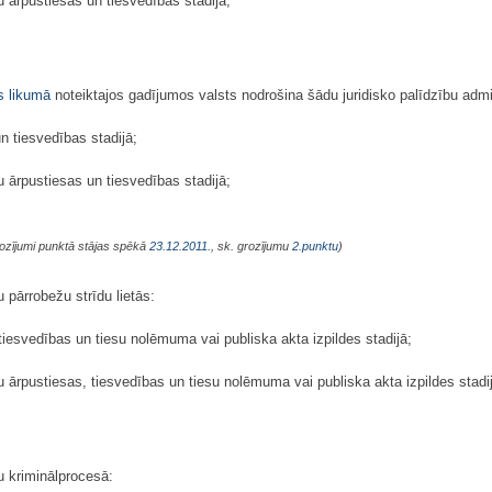
ārpustiesas un tiesvedības stadijā;
s likumā
noteiktajos gadījumos valsts nodrošina šādu juridisko palīdzību admin
un tiesvedības stadijā;
ārpustiesas un tiesvedības stadijā;
ozījumi punktā stājas spēkā
23.12.2011.
, sk. grozījumu
2.punktu
)
u pārrobežu strīdu lietās:
 tiesvedības un tiesu nolēmuma vai publiska akta izpildes stadijā;
ārpustiesas, tiesvedības un tiesu nolēmuma vai publiska akta izpildes stadi
u kriminālprocesā: