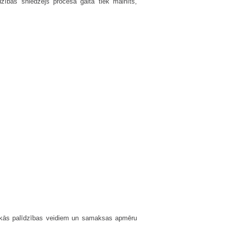
īdzības sniedzējs procesa gaitā tiek mainīts,
iskās palīdzības veidiem un samaksas apmēru