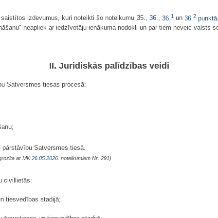
1
2
u saistītos izdevumus, kuri noteikti šo noteikumu
35.
,
36.
,
36.
un
36.
punktā
ināšanu" neapliek ar iedzīvotāju ienākuma nodokli un par tiem neveic valsts 
II. Juridiskās palīdzības veidi
ību Satversmes tiesas procesā:
šanu;
– pārstāvību Satversmes tiesā.
grozīta ar MK
26.05.2026.
noteikumiem Nr. 291)
civillietās:
un tiesvedības stadijā;