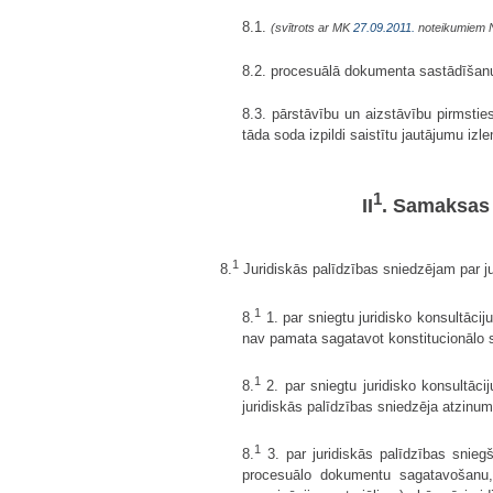
8.1.
(svītrots ar MK
27.09.2011.
noteikumiem 
8.2. procesuālā dokumenta sastādīšanu
8.3. pārstāvību un aizstāvību pirmstie
tāda soda izpildi saistītu jautājumu izl
1
II
. Samaksas 
1
8.
Juridiskās palīdzības sniedzējam par j
1
8.
1. par sniegtu juridisko konsultāci
nav pamata sagatavot konstitucionālo 
1
8.
2. par sniegtu juridisko konsultāci
juridiskās palīdzības sniedzēja atzinum
1
8.
3. par juridiskās palīdzības snieg
procesuālo dokumentu sagatavošanu, j