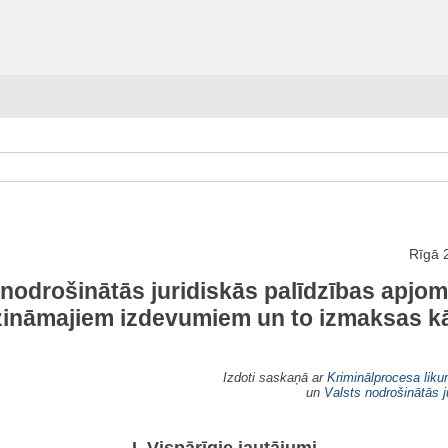
Rīgā 
 nodrošinātās juridiskās palīdzības apj
dzināmajiem izdevumiem un to izmaksas kā
Izdoti saskaņā ar
Kriminālprocesa lik
un
Valsts nodrošinātās j
I. Vispārīgie jautājumi