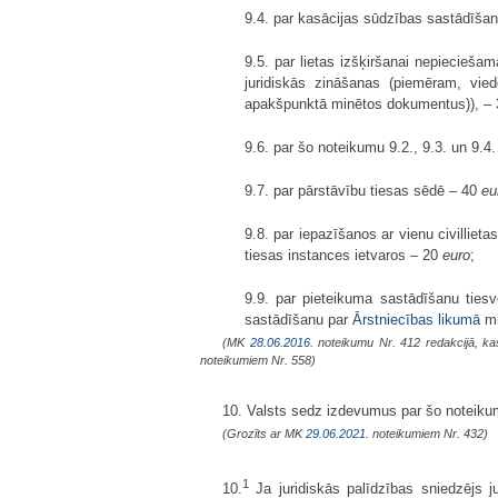
9.4. par kasācijas sūdzības sastādīša
9.5. par lietas izšķiršanai nepiecieš
juridiskās zināšanas (piemēram, vie
apakšpunktā minētos dokumentus)), –
9.6. par šo noteikumu 9.2., 9.3. un 9
9.7. par pārstāvību tiesas sēdē – 40
eu
9.8. par iepazīšanos ar vienu civillie
tiesas instances ietvaros – 20
euro
;
9.9. par pieteikuma sastādīšanu tiesv
sastādīšanu par
Ārstniecības likumā
mi
(MK
28.06.2016.
noteikumu Nr. 412 redakcijā, k
noteikumiem Nr. 558)
10. Valsts sedz izdevumus par šo noteikum
(Grozīts ar MK
29.06.2021.
noteikumiem Nr. 432)
1
10.
Ja juridiskās palīdzības sniedzējs j