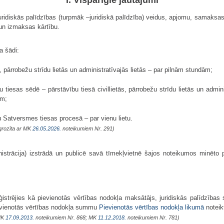
uridiskās palīdzības (turpmāk –juridiskā palīdzība) veidus, apjomu, samaksa
un izmaksas kārtību.
a šādi:
ās, pārrobežu strīdu lietās un administratīvajās lietās – par pilnām stundām;
u tiesas sēdē – pārstāvību tiesā civillietās, pārrobežu strīdu lietās un admin
ēm;
u Satversmes tiesas procesā – par vienu lietu.
grozīta ar MK
26.05.2026.
noteikumiem Nr. 291)
istrācija) izstrādā un publicē savā tīmekļvietnē šajos noteikumos minēto p
reģistrējies kā pievienotās vērtības nodokļa maksātājs, juridiskās palīdzīb
evienotās vērtības nodokļa summu
Pievienotās vērtības nodokļa likumā
noteik
MK
17.09.2013.
noteikumiem Nr. 868; MK
11.12.2018.
noteikumiem Nr. 781)