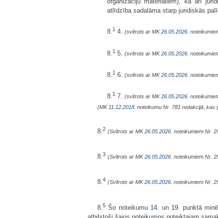
organizāciju materiāliem), kā arī ju
atlīdzība sadalāma starp juridiskās pal
1
8.
4.
(svītrots ar MK
26.05.2026.
noteikumiem
1
8.
5.
(svītrots ar MK
26.05.2026.
noteikumiem
1
8.
6.
(svītrots ar MK
26.05.2026.
noteikumiem
1
8.
7.
(svītrots ar MK
26.05.2026.
noteikumiem
(MK
11.12.2018.
noteikumu Nr. 781 redakcijā, kas 
2
8.
(Svītrots ar MK
26.05.2026.
noteikumiem Nr. 2
3
8.
(Svītrots ar MK
26.05.2026.
noteikumiem Nr. 2
4
8.
(Svītrots ar MK
26.05.2026.
noteikumiem Nr. 2
5
8.
Šo noteikumu
14.
un
19.
punktā minēt
atbilstoši šajos noteikumos noteiktajam samak