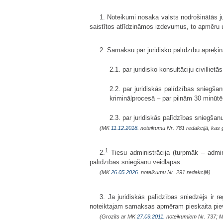
1. Noteikumi nosaka valsts nodrošinātās j
saistītos atlīdzināmos izdevumus, to apmēru 
2. Samaksu par juridisko palīdzību aprēķin
2.1. par juridisko konsultāciju civilliet
2.2. par juridiskās palīdzības sniegšan
kriminālprocesā – par pilnām 30 minūt
2.3. par juridiskās palīdzības sniegšan
(MK
11.12.2018.
noteikumu Nr. 781 redakcijā, kas 
1
2.
Tiesu administrācija (turpmāk – admin
palīdzības sniegšanu veidlapas.
(MK
26.05.2026.
noteikumu Nr. 291 redakcijā)
3. Ja juridiskās palīdzības sniedzējs ir 
noteiktajam samaksas apmēram pieskaita pi
(Grozīts ar MK
27.09.2011.
noteikumiem Nr. 737; 