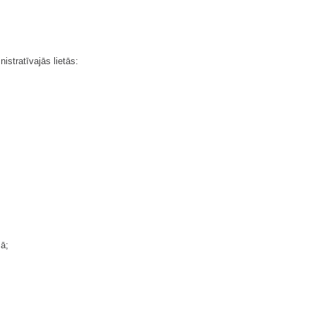
istratīvajās lietās:
jā;