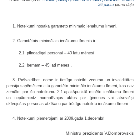
36.panta
pirmo daļu
1. Noteikumi nosaka garantēto minimālo ienākumu līmeni.
2. Garantētais minimālais ienākumu līmenis ir:
2.1. pilngadīgai personai – 40 latu mēnesī;
2.2. bērnam – 45 lati mēnesī.
3. Pašvaldības dome ir tiesīga noteikt vecuma un invaliditātes
pensiju saņēmējiem citu garantēto minimālo ienākumu līmeni, kas nav
zemāks par šo noteikumu 2.1.apakšpunktā minēto ienākumu līmeni
un nepārsniedz normatīvajos aktos par ģimenes vai atsevišķi
dzīvojošas personas atzīšanu par trūcīgu noteikto ienākumu līmeni.
4. Noteikumi piemērojami ar 2009.gada 1.decembri.
Ministru prezidents V.Dombrovskis