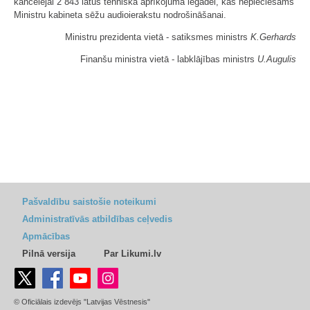
kancelejai 2 843 latus tehniskā aprīkojuma iegādei, kas nepieciešams
Ministru kabineta sēžu audioierakstu nodrošināšanai.
Ministru prezidenta vietā - satiksmes ministrs
K.Gerhards
Finanšu ministra vietā - labklājības ministrs
U.Augulis
Pašvaldību saistošie noteikumi
Administratīvās atbildības ceļvedis
Apmācības
Pilnā versija
Par Likumi.lv
© Oficiālais izdevējs "Latvijas Vēstnesis"