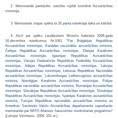
2. Memorandā paredzēto saistību izpildi koordinē Aizsardzības
ministrija.
3. Memorands stājas spēkā tā
26.panta
noteiktajā laikā un kārtībā.
4. Atzīt par spēku zaudējušiem Ministru kabineta 2008.gada
16.decembra noteikumus Nr.1061 "
Par Bulgārijas Republikas
Aizsardzības ministrijas, Kanādas nacionālās aizsardzības ministra,
Čehijas Republikas Aizsardzības ministrijas, Dānijas Karalistes
Aizsardzības ministrijas, Igaunijas Republikas Aizsardzības
ministrijas, Vācijas Federatīvās Republikas Federālās Aizsardzības
ministrijas, Itālijas Republikas Aizsardzības ministrijas, Latvijas
Republikas Aizsardzības ministrijas, Lietuvas Republikas Nacionālās
aizsardzības ministrijas, Luksemburgas Lielhercogistes aizsardzības
ministra, Norvēģijas Karalistes Aizsardzības ministrijas, Polijas
Republikas nacionālās aizsardzības ministra, Rumānijas Aizsardzības
ministrijas, Slovākijas Republikas Aizsardzības ministrijas, Slovēnijas
Republikas Aizsardzības ministrijas, Spānijas Karalistes aizsardzības
ministra, Turcijas Republikas nacionālās aizsardzības ministra un
Amerikas Savienoto Valstu Aizsardzības departamenta saprašanās
memorandu par NATO Alianses Sauszemes novērošanas programmu
"
(Latvijas Vēstnesis, 2008, 201.nr.).