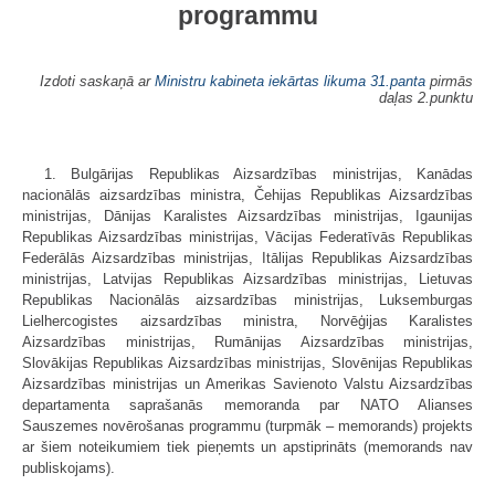
programmu
Izdoti saskaņā ar
Ministru kabineta iekārtas likuma
31.panta
pirmās
daļas 2.punktu
1. Bulgārijas Republikas Aizsardzības ministrijas, Kanādas
nacionālās aizsardzības ministra, Čehijas Republikas Aizsardzības
ministrijas, Dānijas Karalistes Aizsardzības ministrijas, Igaunijas
Republikas Aizsardzības ministrijas, Vācijas Federatīvās Republikas
Federālās Aizsardzības ministrijas, Itālijas Republikas Aizsardzības
ministrijas, Latvijas Republikas Aizsardzības ministrijas, Lietuvas
Republikas Nacionālās aizsardzības ministrijas, Luksemburgas
Lielhercogistes aizsardzības ministra, Norvēģijas Karalistes
Aizsardzības ministrijas, Rumānijas Aizsardzības ministrijas,
Slovākijas Republikas Aizsardzības ministrijas, Slovēnijas Republikas
Aizsardzības ministrijas un Amerikas Savienoto Valstu Aizsardzības
departamenta saprašanās memoranda par NATO Alianses
Sauszemes novērošanas programmu (turpmāk – memorands) projekts
ar šiem noteikumiem tiek pieņemts un apstiprināts (memorands nav
publiskojams).