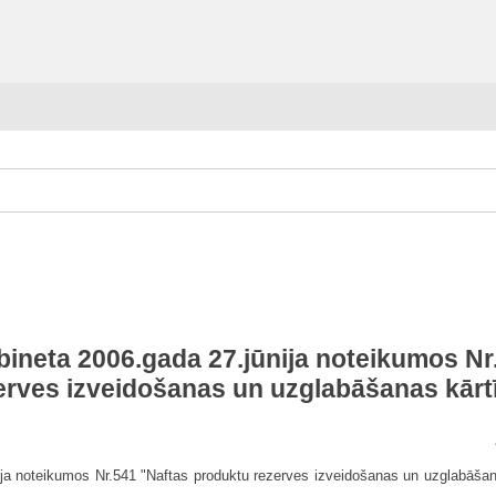
bineta 2006.gada 27.jūnija noteikumos N
erves izveidošanas un uzglabāšanas kārt
nija noteikumos Nr.541 "Naftas produktu rezerves izveidošanas un uzglabāšana