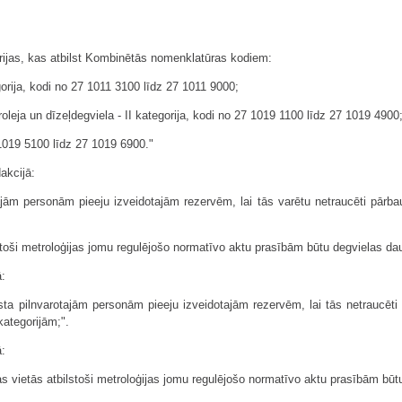
rijas, kas atbilst Kombinētās nomenklatūras kodiem:
gorija, kodi no 27 1011 3100 līdz 27 1011 9000;
roleja un dīzeļdegviela - II kategorija, kodi no 27 1019 1100 līdz 27 1019 4900
7 1019 5100 līdz 27 1019 6900."
akcijā:
jām personām pieeju izveidotajām rezervēm, lai tās varētu netraucēti pārbau
lstoši metroloģijas jomu regulējošo normatīvo aktu prasībām būtu degvielas d
ā:
ta pilnvarotajām personām pieeju izveidotajām rezervēm, lai tās netraucēti
kategorijām;".
ā:
nas vietās atbilstoši metroloģijas jomu regulējošo normatīvo aktu prasībām bū