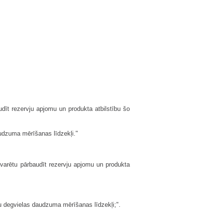
;
dīt rezervju apjomu un produkta atbilstību šo
audzuma mērīšanas līdzekļi."
 varētu pārbaudīt rezervju apjomu un produkta
tu degvielas daudzuma mērīšanas līdzekļi;".