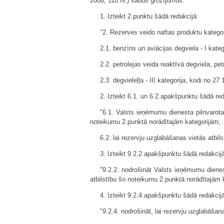
2008, 118.nr.) šādus grozījumus:
1. Izteikt 2.punktu šādā redakcijā:
"2. Rezerves veido naftas produktu katego
2.1. benzīns un aviācijas degviela - I kate
2.2. petrolejas veida reaktīvā degviela, pet
2.3. degvieleļļa - III kategorija, kodi no 2
2. Izteikt 6.1. un 6.2.apakšpunktu šādā red
"6.1. Valsts ieņēmumu dienesta pilnvarota
noteikumu 2.punktā norādītajām kategorijām;
6.2. lai rezervju uzglabāšanas vietās atbi
3. Izteikt 9.2.2.apakšpunktu šādā redakcij
"9.2.2. nodrošināt Valsts ieņēmumu dienes
atbilstību šo noteikumu 2.punktā norādītajām 
4. Izteikt 9.2.4.apakšpunktu šādā redakcij
"9.2.4. nodrošināt, lai rezervju uzglabāša