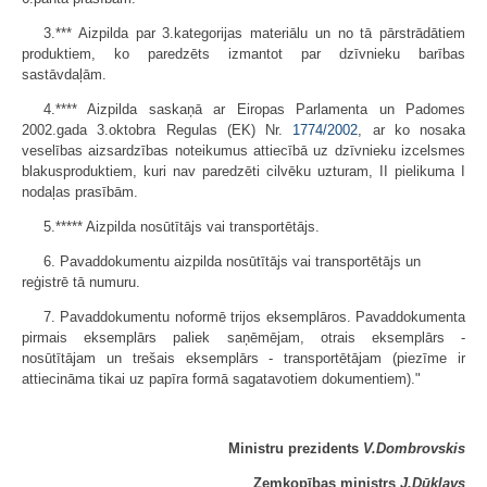
3.*** Aizpilda par 3.kategorijas materiālu un no tā pārstrādātiem
produktiem, ko paredzēts izmantot par dzīvnieku barības
sastāvdaļām.
4.**** Aizpilda saskaņā ar Eiropas Parlamenta un Padomes
2002.gada 3.oktobra Regulas (EK) Nr.
1774/2002
, ar ko nosaka
veselības aizsardzības noteikumus attiecībā uz dzīvnieku izcelsmes
blakusproduktiem, kuri nav paredzēti cilvēku uzturam, II pielikuma I
nodaļas prasībām.
5.***** Aizpilda nosūtītājs vai transportētājs.
6. Pavaddokumentu aizpilda nosūtītājs vai transportētājs un
reģistrē tā numuru.
7. Pavaddokumentu noformē trijos eksemplāros. Pavaddokumenta
pirmais eksemplārs paliek saņēmējam, otrais eksemplārs -
nosūtītājam un trešais eksemplārs - transportētājam (piezīme ir
attiecināma tikai uz papīra formā sagatavotiem dokumentiem)."
Ministru prezidents
V.Dombrovskis
Zemkopības ministrs
J.Dūklavs