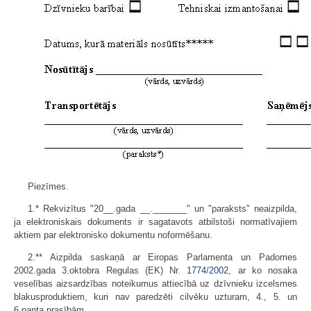
Piezīmes.
1.* Rekvizītus "20__.gada __._______" un "paraksts" neaizpilda,
ja elektroniskais dokuments ir sagatavots atbilstoši normatīvajiem
aktiem par elektronisko dokumentu noformēšanu.
2.** Aizpilda saskaņā ar Eiropas Parlamenta un Padomes
2002.gada 3.oktobra Regulas (EK) Nr.
1774/2002
, ar ko nosaka
veselības aizsardzības noteikumus attiecībā uz dzīvnieku izcelsmes
blakusproduktiem, kuri nav paredzēti cilvēku uzturam, 4., 5. un
6.panta prasībām.