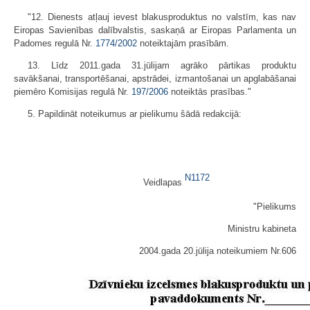
"12. Dienests atļauj ievest blakusproduktus no valstīm, kas nav
Eiropas Savienības dalībvalstis, saskaņā ar Eiropas Parlamenta un
Padomes regulā Nr.
1774/2002
noteiktajām prasībām.
13. Līdz 2011.gada 31.jūlijam agrāko pārtikas produktu
savākšanai, transportēšanai, apstrādei, izmantošanai un apglabāšanai
piemēro Komisijas regulā Nr.
197/2006
noteiktās prasības."
5. Papildināt noteikumus ar pielikumu šādā redakcijā:
N1172
Veidlapas
"Pielikums
Ministru kabineta
2004.gada 20.jūlija noteikumiem Nr.606