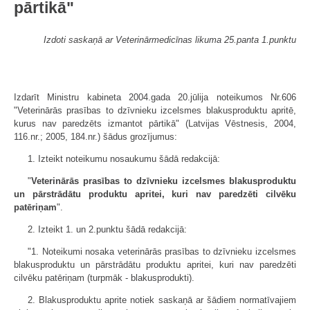
pārtikā"
Izdoti saskaņā ar Veterinārmedicīnas likuma 25.panta 1.punktu
Izdarīt Ministru kabineta 2004.gada 20.jūlija noteikumos Nr.606
"Veterinārās prasības to dzīvnieku izcelsmes blakusproduktu apritē,
kurus nav paredzēts izmantot pārtikā" (Latvijas Vēstnesis, 2004,
116.nr.; 2005, 184.nr.) šādus grozījumus:
1. Izteikt noteikumu nosaukumu šādā redakcijā:
"
Veterinārās prasības to dzīvnieku izcelsmes blakusproduktu
un pārstrādātu produktu apritei, kuri nav paredzēti cilvēku
patēriņam
".
2. Izteikt 1. un 2.punktu šādā redakcijā:
"1. Noteikumi nosaka veterinārās prasības to dzīvnieku izcelsmes
blakusproduktu un pārstrādātu produktu apritei, kuri nav paredzēti
cilvēku patēriņam (turpmāk - blakusprodukti).
2. Blakusproduktu aprite notiek saskaņā ar šādiem normatīvajiem