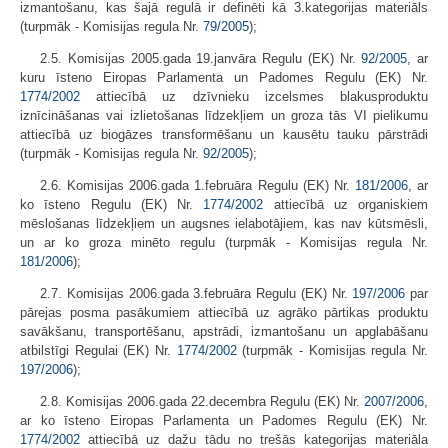
izmantošanu, kas šajā regulā ir definēti kā 3.kategorijas materiāls
(turpmāk - Komisijas regula Nr.
79/2005
);
2.5. Komisijas 2005.gada 19.janvāra Regulu (EK) Nr.
92/2005
, ar
kuru īsteno Eiropas Parlamenta un Padomes Regulu (EK) Nr.
1774/2002
attiecībā uz dzīvnieku izcelsmes blakusproduktu
iznīcināšanas vai izlietošanas līdzekļiem un groza tās VI pielikumu
attiecībā uz biogāzes transformēšanu un kausētu tauku pārstrādi
(turpmāk - Komisijas regula Nr.
92/2005
);
2.6. Komisijas 2006.gada 1.februāra Regulu (EK) Nr.
181/2006
, ar
ko īsteno Regulu (EK) Nr.
1774/2002
attiecībā uz organiskiem
mēslošanas līdzekļiem un augsnes ielabotājiem, kas nav kūtsmēsli,
un ar ko groza minēto regulu (turpmāk - Komisijas regula Nr.
181/2006
);
2.7. Komisijas 2006.gada 3.februāra Regulu (EK) Nr.
197/2006
par
pārejas posma pasākumiem attiecībā uz agrāko pārtikas produktu
savākšanu, transportēšanu, apstrādi, izmantošanu un apglabāšanu
atbilstīgi Regulai (EK) Nr.
1774/2002
(turpmāk - Komisijas regula Nr.
197/2006
);
2.8. Komisijas 2006.gada 22.decembra Regulu (EK) Nr.
2007/2006
,
ar ko īsteno Eiropas Parlamenta un Padomes Regulu (EK) Nr.
1774/2002
attiecībā uz dažu tādu no trešās kategorijas materiāla