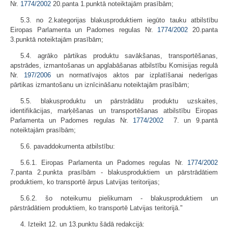
Nr.
1774/2002
20.panta 1.punktā noteiktajām prasībām;
5.3. no 2.kategorijas blakusproduktiem iegūto tauku atbilstību
Eiropas Parlamenta un Padomes regulas Nr.
1774/2002
20.panta
3.punktā noteiktajām prasībām;
5.4. agrāko pārtikas produktu savākšanas, transportēšanas,
apstrādes, izmantošanas un apglabāšanas atbilstību Komisijas regulā
Nr.
197/2006
un normatīvajos aktos par izplatīšanai nederīgas
pārtikas izmantošanu un iznīcināšanu noteiktajām prasībām;
5.5. blakusproduktu un pārstrādātu produktu uzskaites,
identifikācijas, marķēšanas un transportēšanas atbilstību Eiropas
Parlamenta un Padomes regulas Nr.
1774/2002
7. un 9.pantā
noteiktajām prasībām;
5.6. pavaddokumenta atbilstību:
5.6.1. Eiropas Parlamenta un Padomes regulas Nr.
1774/2002
7.panta 2.punkta prasībām - blakusproduktiem un pārstrādātiem
produktiem, ko transportē ārpus Latvijas teritorijas;
5.6.2. šo noteikumu pielikumam - blakusproduktiem un
pārstrādātiem produktiem, ko transportē Latvijas teritorijā."
4. Izteikt 12. un 13.punktu šādā redakcijā: