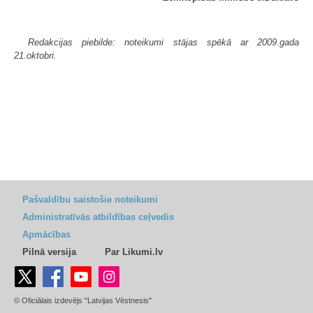
Redakcijas piebilde: noteikumi stājas spēkā ar 2009.gada
21.oktobri.
Pašvaldību saistošie noteikumi
Administratīvās atbildības ceļvedis
Apmācības
Pilnā versija
Par Likumi.lv
© Oficiālais izdevējs "Latvijas Vēstnesis"