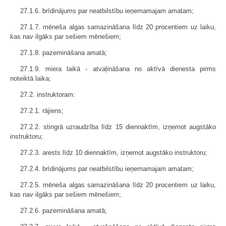
27.1.6. brīdinājums par neatbilstību ieņemamajam amatam;
27.1.7. mēneša algas samazināšana līdz 20 procentiem uz laiku,
kas nav ilgāks par sešiem mēnešiem;
27.1.8. pazemināšana amatā;
27.1.9. miera laikā - atvaļināšana no aktīvā dienesta pirms
noteiktā laika;
27.2. instruktoram:
27.2.1. rājiens;
27.2.2. stingrā uzraudzība līdz 15 diennaktīm, izņemot augstāko
instruktoru;
27.2.3. arests līdz 10 diennaktīm, izņemot augstāko instruktoru;
27.2.4. brīdinājums par neatbilstību ieņemamajam amatam;
27.2.5. mēneša algas samazināšana līdz 20 procentiem uz laiku,
kas nav ilgāks par sešiem mēnešiem;
27.2.6. pazemināšana amatā;