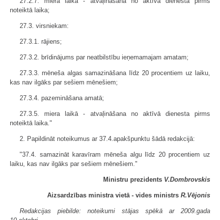
27.2.7. miera laikā - atvaļināšana no aktīvā dienesta pirms
noteiktā laika;
27.3. virsniekam:
27.3.1. rājiens;
27.3.2. brīdinājums par neatbilstību ieņemamajam amatam;
27.3.3. mēneša algas samazināšana līdz 20 procentiem uz laiku,
kas nav ilgāks par sešiem mēnešiem;
27.3.4. pazemināšana amatā;
27.3.5. miera laikā - atvaļināšana no aktīvā dienesta pirms
noteiktā laika."
2. Papildināt noteikumus ar 37.4.apakš­punktu šādā redakcijā:
"37.4. samazināt karavīram mēneša algu līdz 20 procentiem uz
laiku, kas nav ilgāks par sešiem mēnešiem."
Ministru prezidents
V.Dombrovskis
Aizsardzības ministra vietā - vides ministrs
R.Vējonis
Redakcijas piebilde: noteikumi stājas spēkā ar 2009.gada