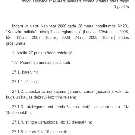
Izdoti saskaņā ar Militārā dienesta likuma 9.panta otrās daļas
3.punktu
Izdarīt Ministru kabineta 2006.gada 28.marta noteikumos Nr.231
"Karavīru militārās disciplīnas reglaments" (Latvijas Vēstnesis, 2006,
52., 111.nr.; 2007, 165.nr.; 2008, 24.nr.; 2009, 103.nr.) šādus
grozījumus:
1. Izteikt 27.punktu šādā redakcijā:
"27. Piemērojamie disciplinārsodi:
27.1. kareivim:
27.1.1. rājiens;
27.1.2. ārpuskārtas norīkojums (izņemot sardzi (apsardzi), vakti uz
kuģa un kaujas dežūru) līdz trim reizēm;
27.1.3. aizliegums vai ierobežojums atstāt dienesta vietu līdz
15 dien­naktīm;
27.1.4. stingrā uzraudzība līdz 15 diennaktīm;
27.1.5. arests līdz 10 diennaktīm;