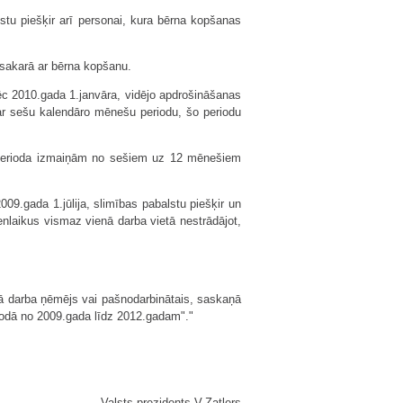
lstu piešķir arī personai, kura bērna kopšanas
 sakarā ar bērna kopšanu.
ēc 2010.gada 1.janvāra, vidējo apdrošināšanas
ar sešu kalendāro mēnešu periodu, šo periodu
s perioda izmaiņām no sešiem uz 12 mēnešiem
09.gada 1.jūlija, slimības pabalstu piešķir un
laikus vismaz vienā darba vietā nestrādājot,
kā darba ņēmējs vai pašnodarbinātais, saskaņā
riodā no 2009.gada līdz 2012.gadam"."
Valsts prezidents V.Zatlers