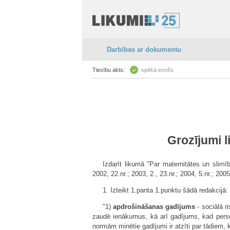
Darbības ar dokumentu
Tiesību akts:
spēkā esošs
Grozījumi 
Izdarīt likumā "Par maternitātes un slimī
2002, 22.nr.; 2003, 2., 23.nr.; 2004, 5.nr.; 200
1. Izteikt 1.panta 1.punktu šādā redakcijā:
"1)
apdrošināšanas gadījums
- sociālā r
zaudē ienākumus, kā arī gadījums, kad perso
normām minētie gadījumi ir atzīti par tādiem, 