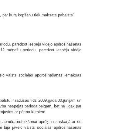
, par kura kopšanu tiek maksāts pabalsts".
riodu, paredzot iespēju vidējo apdrošināšanas
12 mēnešu periodu, paredzot iespēju vidējo
veic valsts sociālās apdrošināšanas iemaksas
balstu ir radušās līdz 2009.gada 30.jūnijam un
arba nespējas perioda beigām, bet ne ilgāk par
rtojusies ar pārtraukumiem.
a apmēra noteikšanai aprēķina saskaņā ar šo
 bija jāveic valsts sociālās apdrošināšanas