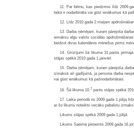
11. Par bērnu, kas piedzimis līdz 2009.ga
laikā ir nodarbināta vai gūst ienākumus kā pa
12. Līdz 2010.gada 2.maijam apdrošināšana
13. Darba ņēmējam, kuram pārejoša darba 
iemaksu algu valsts sociālās apdrošināšanas
beidzot divus kalendāros mēnešus pirms mēne
14. Grozījumi šā likuma 31.panta pirmaj
stājas spēkā 2010.gada 1.janvārī.
15. Darba ņēmējam, kuram pārejoša darba n
izmaksā arī gadījumā, ja persona darba nesp
vai gūst ienākumus kā pašnodarbinātais.
7
16. Šā likuma 10.
pants stājas spēkā 2010
17. Laika periodā no 2009.gada 1.jūlija l
ar šo likumu noteikto vecāku pabalstu izmaksā
Likums stājas spēkā 2009.gada 1.jūlijā.
Likums Saeimā pieņemts 2009.gada 16.jūn