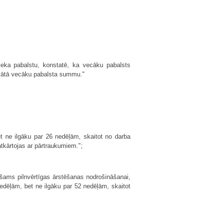
eka pabalstu, konstatē, ka vecāku pabalsts
ksātā vecāku pabalsta summu."
et ne ilgāku par 26 nedēļām, skaitot no darba
atkārtojas ar pārtraukumiem.";
ešams pilnvērtīgas ārstēšanas nodrošināšanai,
edēļām, bet ne ilgāku par 52 nedēļām, skaitot