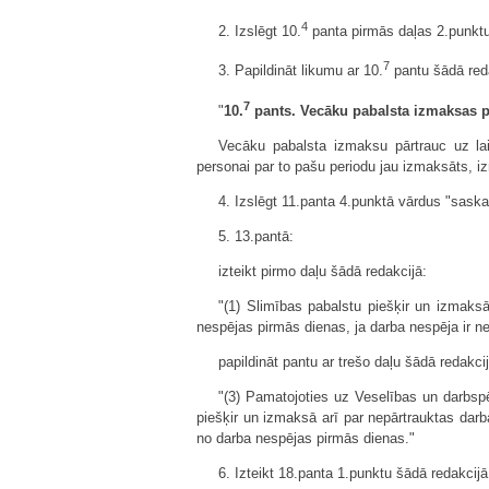
4
2. Izslēgt 10.
panta pirmās daļas 2.punktu
7
3. Papildināt likumu ar 10.
pantu šādā red
7
"
10.
pants. Vecāku pabalsta izmaksas p
Vecāku pabalsta izmaksu pārtrauc uz la
personai par to pašu periodu jau izmaksāts,
4. Izslēgt 11.panta 4.punktā vārdus "sask
5. 13.pantā:
izteikt pirmo daļu šādā redakcijā:
"(1) Slimības pabalstu piešķir un izmaks
nespējas pirmās dienas, ja darba nespēja ir ne
papildināt pantu ar trešo daļu šādā redakcij
"(3) Pamatojoties uz Veselības un darbspē
piešķir un izmaksā arī par nepārtrauktas dar
no darba nespējas pirmās dienas."
6. Izteikt 18.panta 1.punktu šādā redakcijā