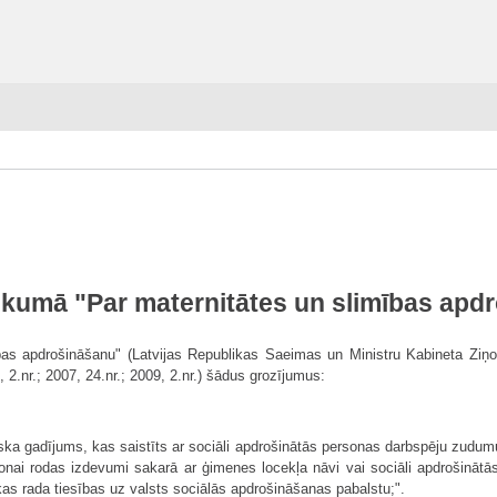
likumā "Par maternitātes un slimības apd
bas apdrošināšanu" (Latvijas Republikas Saeimas un Ministru Kabineta Ziņotāj
5, 2.nr.; 2007, 24.nr.; 2009, 2.nr.) šādus grozījumus:
iska gadījums, kas saistīts ar sociāli apdrošinātās personas darbspēju zudumu
nai rodas izdevumi sakarā ar ģimenes locekļa nāvi vai sociāli apdrošinātās
kas rada tiesības uz valsts sociālās apdrošināšanas pabalstu;".