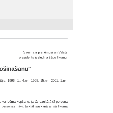
Saeima ir pieņēmusi un Valsts
prezidents izsludina šādu likumu:
rošināšanu"
s, 1996, 1., 4.nr.; 1998, 15.nr.; 2001, 1.nr.;
 vai bērna kopšanu, ja tā rezultātā šī persona
 personas nāvi, turklāt saskaņā ar šā likuma