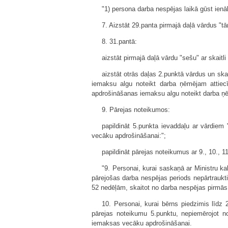
"1) persona darba nespējas laikā gūst ien
7. Aizstāt 29.panta pirmajā daļā vārdus "
8. 31.pantā:
aizstāt pirmajā daļā vārdu "sešu" ar skaitli
aizstāt otrās daļas 2.punktā vārdus un sk
iemaksu algu noteikt darba ņēmējam attiec
apdrošināšanas iemaksu algu noteikt darba ņē
9. Pārejas noteikumos:
papildināt 5.punkta ievaddaļu ar vārdiem
vecāku apdrošināšanai:";
papildināt pārejas noteikumus ar 9., 10., 11
"9. Personai, kurai saskaņā ar Ministru ka
pārejošas darba nespējas periods nepārtraukti
52 nedēļām, skaitot no darba nespējas pirmās 
10. Personai, kurai bērns piedzimis līd
pārejas noteikumu 5.punktu, nepiemērojot n
iemaksas vecāku apdrošināšanai.