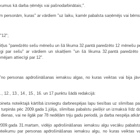
ākumus kā darba ņēmējs vai pašnodarbinātais;".
tām personām, kuras" ar vārdiem "uz laiku, kamēr pabalsta saņēmējs vai bērns
 "12";
aitļus "paredzēto sešu mēnešu un šā likuma 32.pantā paredzēto 12 mēnešu pe
īgi par sešu" ar vārdiem un skaitļiem "un šā likuma 32.pantā paredzēto 
mējam attiecīgi par 12".
 "no personas apdrošināšanas iemaksu algas, no kuras veiktas vai bija jā
., 12., 13., 14., 15., 16. un 17.punktu šādā redakcijā:
bineta noteiktajā kārtībā izsniegtu darbnespējas lapu tiesības uz slimības pa
 turpinās pēc 2009.gada 1.jūlija, slimības pabalstu piešķir un izmaksā līdz d
dienas, vai ne ilgāk par 78 nedēļām triju gadu periodā, ja darba nespēja atkā
z 2009.gada 31.martam, vidējo apdrošināšanas iemaksu algu vecāku pabalst
oteikumu par personas apdrošināšanas iemaksu algu, no kuras veiktas vai