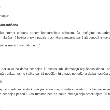
.
akcijā:
ārtraukšana
iku, kamēr persona saņem bezdarbnieka pabalstu. Ja, piešķirot bezdarbni
 izmaksājamā bezdarbnieka pabalsta apmēru samazina par šajā periodā izma
aņā ar medicīnisku atzinumu".
ā par laiku no darba nespējas 11.dienas līdz darbspēju atgūšanas dienai, b
pārtraukta, vai ne ilgāku par 52 nedēļām triju gadu periodā, ja darba nespēja 
ā:
ju ekspertīzes ārstu komisijas atzinumu, slimības pabalstu, ja tas nepieci
ba nespējas periodu, kas turpinās pēc šā panta pirmajā daļā noteiktajām 26 n
: