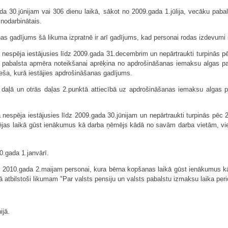
da 30.jūnijam vai 306 dienu laikā, sākot no 2009.gada 1.jūlija, vecāku paba
šnodarbinātais.
s gadījums šā likuma izpratnē ir arī gadījums, kad personai rodas izdevumi
nespēja iestājusies līdz 2009.gada 31.decembrim un nepārtraukti turpinās p
 pabalsta apmēra noteikšanai aprēķina no apdrošināšanas iemaksu algas p
ša, kurā iestājies apdrošināšanas gadījums.
ā daļā un otrās daļas 2.punktā attiecībā uz apdrošināšanas iemaksu alga
espēja iestājusies līdz 2009.gada 30.jūnijam un nepārtraukti turpinās pēc 20
ējas laikā gūst ienākumus kā darba ņēmējs kādā no savām darba vietām, vien
.gada 1.janvārī.
īdz 2010.gada 2.maijam personai, kura bērna kopšanas laikā gūst ienākumus 
 atbilstoši likumam "Par valsts pensiju un valsts pabalstu izmaksu laika pe
ijā.