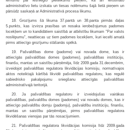
lēmumu par iesniegto pieteikumu pieņem, kā arī ierosināto
administratīvo lietu izskata un tiesas nolēmumu šajā lietā pieņem un
pārsūdz saskaņā ar Administratīvā procesa likumu.
18. Grozījums šā likuma 37.pantā un 38.panta pirmās daļas
5.punkts, kas izvirza prasības un nosaka ierobežojumus padomes
locekļiem un to kandidātiem saistībā ar atbilstību likumam "Par valsts
noslēpumu", neattiecas uz tiem padomes locekļiem, kuri iecelti amatā
pirms attiecīgo grozījumu stāšanās spēkā.
19. Pašvaldības dome (padome) vai novada dome, kas ir
attiecīgās pašvaldības domes (padomes), pašvaldības institūciju,
finanšu, mantas un saistību pārņēmēja, līdz 2009.gada 31.decembrim,
izveidojot pašvaldības regulatora likvidācijas komisiju, normatīvajos
aktos noteiktajā kārtībā likvidē pašvaldības regulatoru, kas regulē
sabiedrisko pakalpojumu sniegšanu attiecīgās pašvaldības
administratīvajā teritorijā.
20. Ja pašvaldības regulatoru ir izveidojušas vairākas
pašvaldības, pašvaldību domes (padomes) vai novadu domes, kas ir
attiecīgo pašvaldību domju (padomju), pašvaldību institūciju, finanšu,
mantas un saistību pārņēmējas, pirms pašvaldības regulatora
likvidēšanas vienojas par tās nosacījumiem.
21. Pašvaldības regulatora likvidācijas komisija līdz 2009.gada