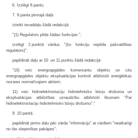
6. Izslēgt 8.pantu.
7. 9.panta pirmajā daļā:
izteikt ievaddaļu šādā redakcijā:
"(1) Regulators pilda šādas funkcijas:";
izslēgt 2.punktā vārdus "(šo funkciju nepilda pašvaldības
regulators)";
papildināt daļu ar 10. un 11.punktu šādā redakcijā:
"10) veic energoapgādes komersantu objektu un citu
energoapgādes objektu ekspluatācijas kontroli atbilstoši enerģētikas
nozares normatīvajiem aktiem;
11) veic hidroelektrostaciju hidrotehnisko būvju drošuma un
ekspluatācijas atbilstības uzraudzību atbilstoši likumam "Par
hidroelektrostaciju hidrotehnisko būvju drošumu"."
8. 10.pantā:
papildināt pirmo daļu pēc vārda "informāciju" ar vārdiem "neatkarīgi
no tās slepenības pakāpes";