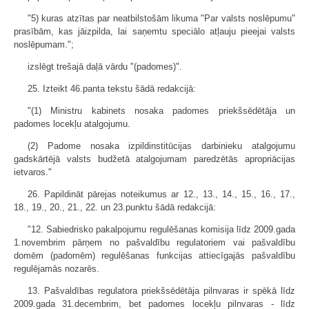
"5) kuras atzītas par neatbilstošām likuma "Par valsts noslēpumu"
prasībām, kas jāizpilda, lai saņemtu speciālo atļauju pieejai valsts
noslēpumam.";
izslēgt trešajā daļā vārdu "(padomes)".
25. Izteikt 46.panta tekstu šādā redakcijā:
"(1) Ministru kabinets nosaka padomes priekšsēdētāja un
padomes locekļu atalgojumu.
(2) Padome nosaka izpildinstitūcijas darbinieku atalgojumu
gadskārtējā valsts budžetā atalgojumam paredzētās apro­priācijas
ietvaros."
26. Papildināt pārejas noteikumus ar 12., 13., 14., 15., 16., 17.,
18., 19., 20., 21., 22. un 23.punktu šādā redakcijā:
"12. Sabiedrisko pakalpojumu regulēšanas komisija līdz 2009.gada
1.novembrim pārņem no pašvaldību regulatoriem vai pašvaldību
domēm (padomēm) regulēšanas funkcijas attiecīgajās pašvaldību
regulējamās nozarēs.
13. Pašvaldības regulatora priekšsēdētāja pilnvaras ir spēkā līdz
2009.gada 31.decembrim, bet padomes locekļu pilnvaras - līdz