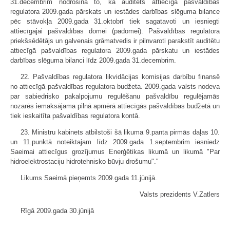
31.decembrim nodrošina to, ka auditēts attiecīgā pašvaldības
regulatora 2009.gada pārskats un iestādes darbības slēguma bilance
pēc stāvokļa 2009.gada 31.oktobrī tiek sagatavoti un iesniegti
attiecīgajai pašvaldības domei (padomei). Pašvaldības regulatora
priekšsēdētājs un galvenais grāmatvedis ir pilnvaroti parakstīt auditētu
attiecīgā pašvaldības regulatora 2009.gada pārskatu un iestādes
darbības slēguma bilanci līdz 2009.gada 31.decembrim.
22. Pašvaldības regulatora likvidācijas komisijas darbību finansē
no attiecīgā pašvaldības regulatora budžeta. 2009.gada valsts nodeva
par sabiedrisko pakalpojumu regulēšanu pašvaldību regulējamās
nozarēs iemaksājama pilnā apmērā attiecīgās pašvaldības budžetā un
tiek ieskaitīta pašvaldības regulatora kontā.
23. Ministru kabinets atbilstoši šā likuma 9.panta pirmās daļas 10.
un 11.punktā noteiktajam līdz 2009.gada 1.septembrim iesniedz
Saeimai attiecīgus grozījumus Enerģētikas likumā un likumā "Par
hidroelektrostaciju hidrotehnisko būvju drošumu"."
Likums Saeimā pieņemts 2009.gada 11.jūnijā.
Valsts prezidents V.Zatlers
Rīgā 2009.gada 30.jūnijā