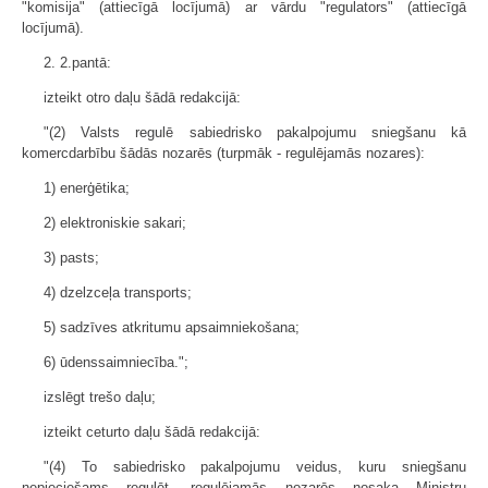
"komisija" (attiecīgā locījumā) ar vārdu "regulators" (attiecīgā
locījumā).
2. 2.pantā:
izteikt otro daļu šādā redakcijā:
"(2) Valsts regulē sabiedrisko pakalpojumu sniegšanu kā
komercdarbību šādās nozarēs (turpmāk - regulējamās nozares):
1) enerģētika;
2) elektroniskie sakari;
3) pasts;
4) dzelzceļa transports;
5) sadzīves atkritumu apsaimniekošana;
6) ūdenssaimniecība.";
izslēgt trešo daļu;
izteikt ceturto daļu šādā redakcijā:
"(4) To sabiedrisko pakalpojumu veidus, kuru sniegšanu
nepieciešams regulēt, regulējamās nozarēs nosaka Ministru