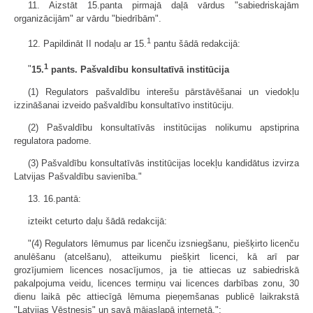
11. Aizstāt 15.panta pirmajā daļā vārdus "sabiedriskajām
organizācijām" ar vārdu "biedrībām".
1
12. Papildināt II nodaļu ar 15.
pantu šādā redakcijā:
1
"
15.
pants. Pašvaldību konsultatīvā institūcija
(1) Regulators pašvaldību interešu pārstāvēšanai un viedokļu
izzināšanai izveido pašvaldību konsultatīvo institūciju.
(2) Pašvaldību konsultatīvās institūcijas nolikumu apstiprina
regulatora padome.
(3) Pašvaldību konsultatīvās institūcijas locekļu kandidātus izvirza
Latvijas Pašvaldību savienība."
13. 16.pantā:
izteikt ceturto daļu šādā redakcijā:
"(4) Regulators lēmumus par licenču izsniegšanu, piešķirto licenču
anulēšanu (atcelšanu), atteikumu piešķirt licenci, kā arī par
grozījumiem licences nosacījumos, ja tie attiecas uz sabiedriskā
pakalpojuma veidu, licences termiņu vai licences darbības zonu, 30
dienu laikā pēc attiecīgā lēmuma pieņemšanas publicē laikrakstā
"Latvijas Vēstnesis" un savā mājaslapā internetā.";