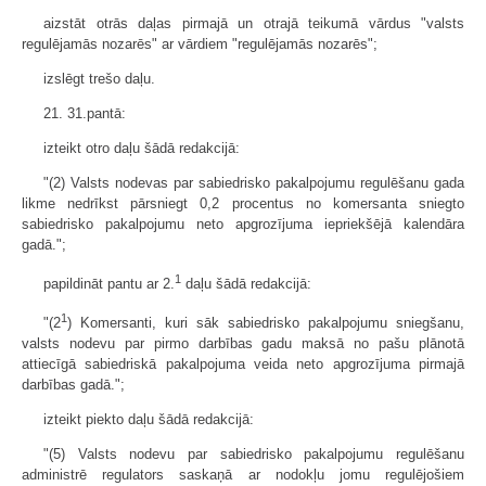
aizstāt otrās daļas pirmajā un otrajā teikumā vārdus "valsts
regulējamās nozarēs" ar vārdiem "regulējamās nozarēs";
izslēgt trešo daļu.
21. 31.pantā:
izteikt otro daļu šādā redakcijā:
"(2) Valsts nodevas par sabiedrisko pakalpojumu regulēšanu gada
likme nedrīkst pārsniegt 0,2 procentus no komersanta sniegto
sabiedrisko pakalpojumu neto apgrozījuma iepriekšējā kalendāra
gadā.";
1
papildināt pantu ar 2.
daļu šādā redakcijā:
1
"(2
) Komersanti, kuri sāk sabiedrisko pakalpojumu sniegšanu,
valsts nodevu par pirmo darbības gadu maksā no pašu plānotā
attiecīgā sabiedriskā pakalpojuma veida neto apgrozījuma pirmajā
darbības gadā.";
izteikt piekto daļu šādā redakcijā:
"(5) Valsts nodevu par sabiedrisko pakalpojumu regulēšanu
administrē regulators saskaņā ar nodokļu jomu regulējošiem