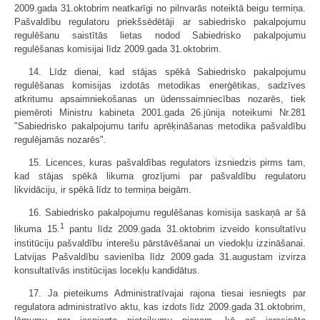
2009.gada 31.oktobrim neatkarīgi no pilnvarās noteiktā beigu termiņa.
Pašvaldību regulatoru priekšsēdētāji ar sabiedrisko pakalpojumu
regulēšanu saistītās lietas nodod Sabiedrisko pakalpojumu
regulēšanas komisijai līdz 2009.gada 31.oktobrim.
14. Līdz dienai, kad stājas spēkā Sabiedrisko pakalpojumu
regulēšanas komisijas izdotās metodikas enerģētikas, sadzīves
atkritumu apsaimniekošanas un ūdenssaimniecības nozarēs, tiek
piemēroti Ministru kabineta 2001.gada 26.jūnija noteikumi Nr.281
"Sabiedrisko pakalpojumu tarifu aprēķināšanas metodika pašvaldību
regulējamās nozarēs".
15. Licences, kuras pašvaldības regulators izsniedzis pirms tam,
kad stājas spēkā likuma grozījumi par pašvaldību regulatoru
likvidāciju, ir spēkā līdz to termiņa beigām.
16. Sabiedrisko pakalpojumu regulēšanas komisija saskaņā ar šā
1
likuma 15.
pantu līdz 2009.gada 31.oktobrim izveido konsultatīvu
institūciju pašvaldību interešu pārstāvēšanai un viedokļu izzināšanai.
Latvijas Pašvaldību savienība līdz 2009.gada 31.augustam izvirza
konsultatīvās institūcijas locekļu kandidātus.
17. Ja pieteikums Administratīvajai rajona tiesai iesniegts par
regulatora administratīvo aktu, kas izdots līdz 2009.gada 31.oktobrim,