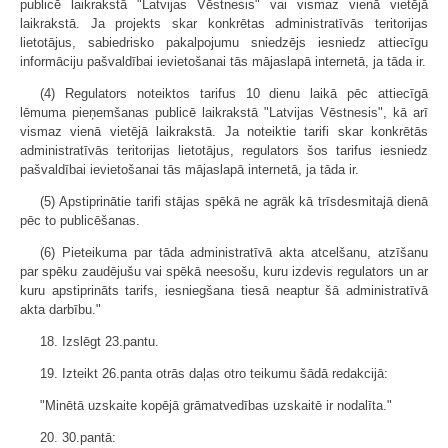
publicē laikrakstā "Latvijas Vēstnesis" vai vismaz vienā vietējā
laikrakstā. Ja projekts skar konkrētas administratīvās teritorijas
lietotājus, sabiedrisko pakalpojumu sniedzējs iesniedz attiecīgu
informāciju pašvaldībai ievietošanai tās mājaslapā internetā, ja tāda ir.
(4) Regulators noteiktos tarifus 10 dienu laikā pēc attiecīgā
lēmuma pieņemšanas publicē laikrakstā "Latvijas Vēstnesis", kā arī
vismaz vienā vietējā laikrakstā. Ja noteiktie tarifi skar konkrētās
administratīvās teritorijas lietotājus, regulators šos tarifus iesniedz
pašvaldībai ievietošanai tās mājaslapā internetā, ja tāda ir.
(5) Apstiprinātie tarifi stājas spēkā ne agrāk kā trīsdesmitajā dienā
pēc to publicēšanas.
(6) Pieteikuma par tāda administratīvā akta atcelšanu, atzīšanu
par spēku zaudējušu vai spēkā neesošu, kuru izdevis regulators un ar
kuru apstiprināts tarifs, iesniegšana tiesā neaptur šā administratīvā
akta darbību."
18. Izslēgt 23.pantu.
19. Izteikt 26.panta otrās daļas otro teikumu šādā redakcijā:
"Minētā uzskaite kopējā grāmatvedības uzskaitē ir nodalīta."
20. 30.pantā: