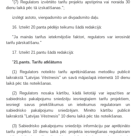
"(7) Regulators izvērtēto tarifu projektu apstiprina vai noraida 30
dienu laikā pēc tā izskatīšanas.";
izslēgt astoto, vienpadsmito un divpa­dsmito daļu.
16. Izteikt 20.panta pēdējo teikumu šādā redakcijā:
"Ja mainās tarifus ietekmējošie faktori, regulators var ierosināt
tarifu pārskatīšanu."
17. Izteikt 21.pantu šādā redakcijā:
"
21.pants. Tarifu atklātums
(1) Regulators noteikto tarifu aprēķināšanas metodiku publicē
laikrakstā "Latvijas Vēstnesis" un savā mājaslapā internetā 10 dienu
laikā pēc tās noteikšanas.
(2) Regulators nosaka kārtību, kādā lietotāji var iepazīties ar
sabiedrisko pakalpojumu sniedzēju iesniegtajiem tarifu projektiem,
iesniegt savus priekšlikumus un ieteikumus regulatoram un
sabiedrisko pakalpojumu sniedzējam. Minēto kārtību publicē
laikrakstā "Latvijas Vēstnesis" 10 dienu laikā pēc tās noteikšanas.
(3) Sabiedrisko pakalpojumu sniedzējs informāciju par aprēķināto
tarifu projektu 10 dienu laikā pēc projekta iesniegšanas regulatoram