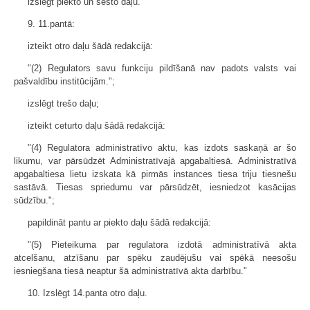
izslēgt piekto un sesto daļu.
9. 11.pantā:
izteikt otro daļu šādā redakcijā:
"(2) Regulators savu funkciju pildīšanā nav padots valsts vai
pašvaldību institūcijām.";
izslēgt trešo daļu;
izteikt ceturto daļu šādā redakcijā:
"(4) Regulatora administratīvo aktu, kas izdots saskaņā ar šo
likumu, var pārsūdzēt Administratīvajā apgabaltiesā. Administratīvā
apgabaltiesa lietu izskata kā pirmās instances tiesa triju tiesnešu
sastāvā. Tiesas spriedumu var pārsūdzēt, iesniedzot kasācijas
sūdzību.";
papildināt pantu ar piekto daļu šādā redakcijā:
"(5) Pieteikuma par regulatora izdotā administratīvā akta
atcelšanu, atzīšanu par spēku zaudējušu vai spēkā neesošu
iesniegšana tiesā neaptur šā administratīvā akta darbību."
10. Izslēgt 14.panta otro daļu.