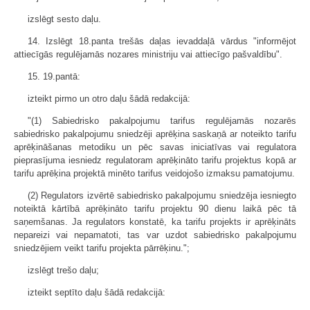
izslēgt sesto daļu.
14. Izslēgt 18.panta trešās daļas ievaddaļā vārdus "informējot
attiecīgās regulējamās nozares ministriju vai attiecīgo pašvaldību".
15. 19.pantā:
izteikt pirmo un otro daļu šādā redakcijā:
"(1) Sabiedrisko pakalpojumu tarifus regulējamās nozarēs
sabiedrisko pakalpojumu sniedzēji aprēķina saskaņā ar noteikto tarifu
aprēķināšanas metodiku un pēc savas iniciatīvas vai regulatora
pieprasījuma iesniedz regulatoram aprēķināto tarifu projektus kopā ar
tarifu aprēķina projektā minēto tarifus veidojošo izmaksu pamatojumu.
(2) Regulators izvērtē sabiedrisko pakalpojumu sniedzēja iesniegto
noteiktā kārtībā aprēķināto tarifu projektu 90 dienu laikā pēc tā
saņemšanas. Ja regulators konstatē, ka tarifu projekts ir aprēķināts
nepareizi vai nepamatoti, tas var uzdot sabiedrisko pakalpojumu
sniedzējiem veikt tarifu projekta pārrēķinu.";
izslēgt trešo daļu;
izteikt septīto daļu šādā redakcijā: