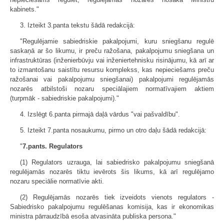
kabinets."
3. Izteikt 3.panta tekstu šādā redakcijā:
"Regulējamie sabiedriskie pakalpojumi, kuru sniegšanu regulē
saskaņā ar šo likumu, ir preču ražošana, pakalpojumu sniegšana un
infrastruktūras (inženierbūvju vai inženiertehnisku risinājumu, kā arī ar
to izmantošanu saistītu resursu komplekss, kas nepieciešams preču
ražošanai vai pakalpojumu sniegšanai) pakalpojumi regulējamās
nozarēs atbilstoši nozaru speciālajiem normatīvajiem aktiem
(turpmāk - sabiedriskie pakalpojumi)."
4. Izslēgt 6.panta pirmajā daļā vārdus "vai pašvaldību".
5. Izteikt 7.panta nosaukumu, pirmo un otro daļu šādā redakcijā:
"
7.pants. Regulators
(1) Regulators uzrauga, lai sabiedrisko pakalpojumu sniegšanā
regulējamās nozarēs tiktu ievērots šis likums, kā arī regulējamo
nozaru speciālie normatīvie akti.
(2) Regulējamās nozarēs tiek izveidots vienots regulators -
Sabiedrisko pakalpojumu regulēšanas komisija, kas ir ekonomikas
ministra pārraudzībā esoša atvasināta publiska persona."