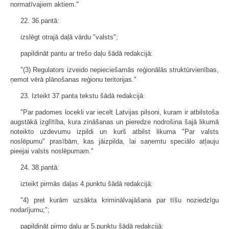
normatīvajiem aktiem."
22. 36.pantā:
izslēgt otrajā daļā vārdu "valsts";
papildināt pantu ar trešo daļu šādā redakcijā:
"(3) Regulators izveido nepieciešamās reģionālās struktūrvienības,
ņemot vērā plānošanas reģionu teritorijas."
23. Izteikt 37.panta tekstu šādā redakcijā:
"Par padomes locekli var iecelt Latvijas pilsoni, kuram ir atbilstoša
augstākā izglītība, kura zināšanas un pieredze nodrošina šajā likumā
noteikto uzdevumu izpildi un kurš atbilst likuma "Par valsts
noslēpumu" prasībām, kas jāizpilda, lai saņemtu speciālo atļauju
pieejai valsts noslēpumam."
24. 38.pantā:
izteikt pirmās daļas 4.punktu šādā redakcijā:
"4) pret kurām uzsākta kriminālvajāšana par tīšu noziedzīgu
nodarījumu;";
papildināt pirmo daļu ar 5.punktu šādā redakcijā: