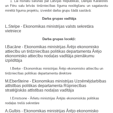
1. Lai risinātu sarunas par Latvijas Republikas, Dānijas Karalistes
un Fēru salu brīvās tirdzniecības līguma noslēgšanu un sagatavotu
minētā līguma projektu, izveidot darba grupu šādā sastāvā:
Darba grupas vadītāja
L.Stelpe - Ekonomikas ministrijas valsts sekretāra
vietniece
Darba grupas locekļi:
I.Bacāne - Ekonomikas ministrijas Ārējo ekonomisko
attiecību un tirdzniecības politikas departamenta Ārējo
ekonomisko attiecību nodaļas vadītāja pienākumu
izpildītāja
I.Berķe - Ekonomikas ministrijas Ārējo ekonomisko attiecību un
tirdzniecības politikas departamenta direktore
M.Eberšteine - Ekonomikas ministrijas Uzņēmējdarbības
attīstības politikas departamenta Rūpniecības
stratēģiskās attīstības nodaļas vadītāja
I.Ernstsone - Ārlietu ministrijas Ārējās ekonomiskās politikas
nodaļas trešā sekretāre
A.Gulbis - Ekonomikas ministrijas Ārējo ekonomisko