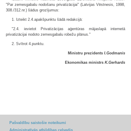
"Par zemesgabalu nodošanu privatizācijai" (Latvijas Vēstnesis, 1998,
308./312.nr.) šādus grozījumus:
1. Izteikt 2.4.apakšpunktu šādā redakcijā:
"2.4. ievietot Privatizācijas aģentūras mājaslapā internetā
privatizācijai nodoto zemesgabalu robežu plānus."
2. Svītrot 4.punktu.
Ministru prezidents
I.Godmanis
Ekonomikas ministrs
K.Gerhards
Pašvaldību saistošie noteikumi
Administratīvās atbildības ceļvedis