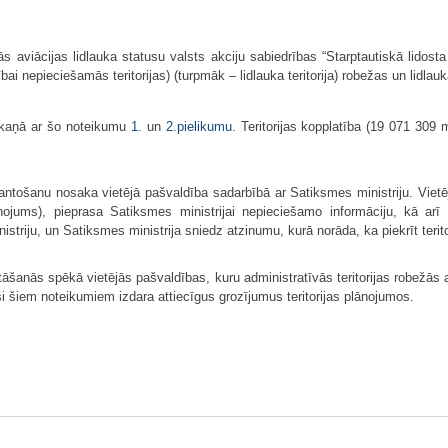
 aviācijas lidlauka statusu valsts akciju sabiedrības “Starptautiskā lidosta 
stībai nepieciešamās teritorijas) (turpmāk – lidlauka teritorija) robežas un lidlau
askaņā ar šo noteikumu
1.
un
2.pielikumu
. Teritorijas kopplatība (19 071 309 
zmantošanu nosaka vietējā pašvaldība sadarbībā ar Satiksmes ministriju. Vietēj
nojums), pieprasa Satiksmes ministrijai nepieciešamo informāciju, kā arī t
triju, un Satiksmes ministrija sniedz atzinumu, kurā norāda, ka piekrīt terito
āšanās spēkā vietējās pašvaldības, kuru administratīvās teritorijas robežās
toši šiem noteikumiem izdara attiecīgus grozījumus teritorijas plānojumos.