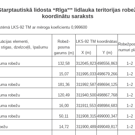
Starptautiskā lidosta “Rīga”” lidlauka teritorijas ro
koordinātu saraksts
sistēmā LKS-92 TM ar mēroga koeficientu 0,999600
ācijas elementi,
Robež-
LKS-92 TM koordinātas
Robežpo
, stigas, dzelzceļš, īpašumu
posma
numuri p
X (m)
Y (m)
garums (m)
šuma robežu
132,58
312045,823
498556,863
1–2
15,07
311995,033
498679,266
1–2
šuma robežu
181,36
311992,587
498694,125
1–2
šuma robežu
120,49
311940,500
498867,768
1–2
šuma robežu
16,00
311911,553
498984,683
1–2
šuma robežu
50,11
311908,315
499000,347
1–2
bežu
14,72
311900,489
499049,817
1–2