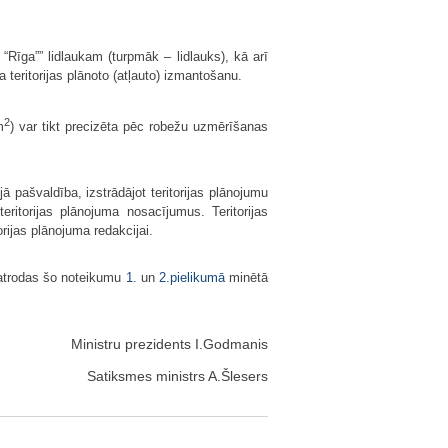
“Rīga”” lidlaukam (turpmāk – lidlauks), kā arī
ka teritorijas plānoto (atļauto) izmantošanu.
2
m
) var tikt precizēta pēc robežu uzmērīšanas
ā pašvaldība, izstrādājot teritorijas plānojumu
eritorijas plānojuma nosacījumus. Teritorijas
rijas plānojuma redakcijai.
 atrodas šo noteikumu
1.
un
2.pielikumā
minētā
Ministru prezidents I.Godmanis
Satiksmes ministrs A.Šlesers