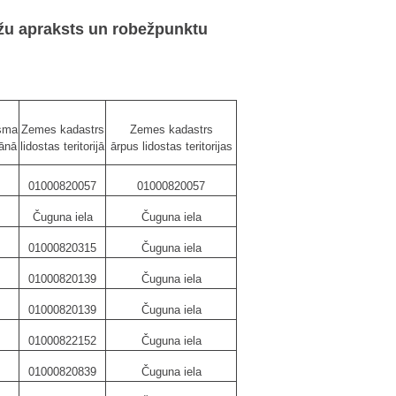
bežu apraksts un robežpunktu
sma
Zemes kadastrs
Zemes kadastrs
lānā
lidostas teritorijā
ārpus lidostas teritorijas
01000820057
01000820057
Čuguna iela
Čuguna iela
01000820315
Čuguna iela
01000820139
Čuguna iela
01000820139
Čuguna iela
01000822152
Čuguna iela
01000820839
Čuguna iela