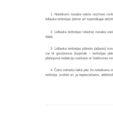
1. Noteikumi nosaka valsts nozīmes civilās
lidlauka teritorijas (ietver arī turpmākajai attī
2. Lidlauka teritorijas robežas nosaka s
dabā.
3. Lidlauka teritorijas plānoto (atļauto) i
vai tā grozījumus (turpmāk – teritorijas plā
plānojuma redakciju saskaņo ar Satiksmes minis
4. Četru mēnešu laikā pēc šo noteikumu st
teritorija, izvērtē un, ja nepieciešams, atbils