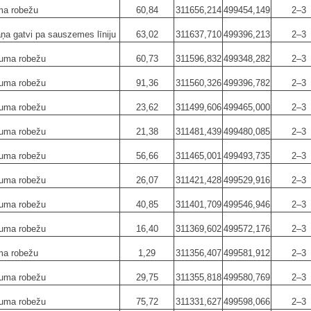
ma robežu
60,84
311656,214
499454,149
2–3
aņa gatvi pa sauszemes līniju
63,02
311637,710
499396,213
2–3
šuma robežu
60,73
311596,832
499348,282
2–3
šuma robežu
91,36
311560,326
499396,782
2–3
šuma robežu
23,62
311499,606
499465,000
2–3
šuma robežu
21,38
311481,439
499480,085
2–3
šuma robežu
56,66
311465,001
499493,735
2–3
šuma robežu
26,07
311421,428
499529,916
2–3
šuma robežu
40,85
311401,709
499546,946
2–3
šuma robežu
16,40
311369,602
499572,176
2–3
ma robežu
1,29
311356,407
499581,912
2–3
šuma robežu
29,75
311355,818
499580,769
2–3
šuma robežu
75,72
311331,627
499598,066
2–3