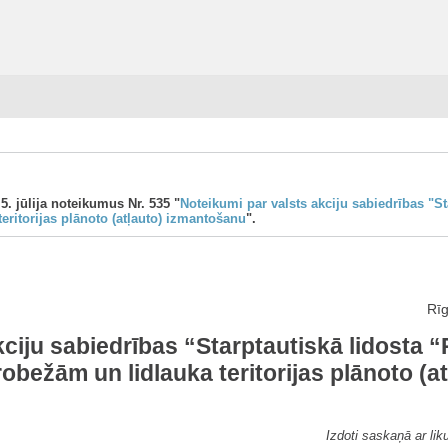
5. jūlija noteikumus Nr. 535 "
Noteikumi par valsts akciju sabiedrības "St
teritorijas plānoto (atļauto) izmantošanu
".
Rīg
ciju sabiedrības “Starptautiskā lidosta “
s robežām un lidlauka teritorijas plānoto (
Izdoti saskaņā ar lik