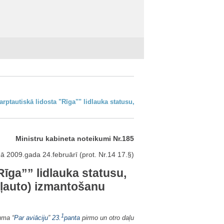
arptautiskā lidosta "Rīga"" lidlauka statusu,
Ministru kabineta noteikumi Nr.185
ā 2009.gada 24.februārī (prot. Nr.14 17.§)
Rīga”” lidlauka statusu,
atļauto) izmantošanu
1
uma “
Par aviāciju
”
23.
panta
pirmo un otro daļu