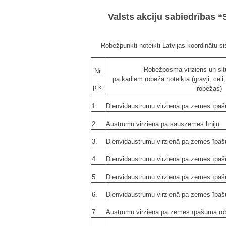
Valsts akciju sabiedrības “
Robežpunkti noteikti Latvijas koordinātu 
Robežposma virziens un situ
Nr.
pa kādiem robeža noteikta (grāvji, ceļi
p.k.
robežas)
1.
Dienvidaustrumu virzienā pa zemes īpa
2.
Austrumu virzienā pa sauszemes līniju
3.
Dienvidaustrumu virzienā pa zemes īpa
4.
Dienvidaustrumu virzienā pa zemes īpa
5.
Dienvidaustrumu virzienā pa zemes īpa
6.
Dienvidaustrumu virzienā pa zemes īpa
7.
Austrumu virzienā pa zemes īpašuma ro