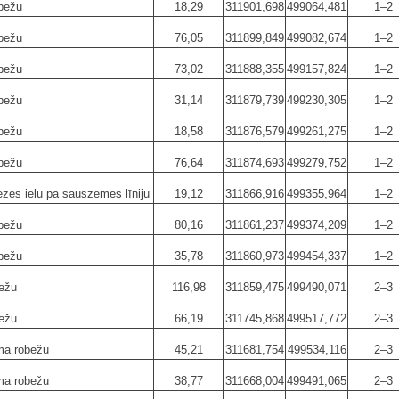
bežu
18,29
311901,698
499064,481
1–2
bežu
76,05
311899,849
499082,674
1–2
bežu
73,02
311888,355
499157,824
1–2
bežu
31,14
311879,739
499230,305
1–2
bežu
18,58
311876,579
499261,275
1–2
bežu
76,64
311874,693
499279,752
1–2
ezes ielu pa sauszemes līniju
19,12
311866,916
499355,964
1–2
bežu
80,16
311861,237
499374,209
1–2
bežu
35,78
311860,973
499454,337
1–2
bežu
116,98
311859,475
499490,071
2–3
bežu
66,19
311745,868
499517,772
2–3
ma robežu
45,21
311681,754
499534,116
2–3
ma robežu
38,77
311668,004
499491,065
2–3