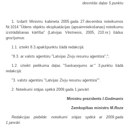
desmitās daļas 5.punktu
1. Izdarīt Ministru kabineta 2005.gada 27.decembra noteikumos
Nr.1014 "Ūdens objektu ekspluatācijas (apsaimniekošanas) noteikumu
izstrādāšanas kārtība" (Latvijas Vēstnesis, 2005, 210.nr.) šādus
grozījumus:
1.1. izteikt 8.3.apakšpunktu šādā redakcijā:
"8.3. ar valsts aģentūru "Latvijas Zivju resursu aģentūra";";
1.2. izteikt pielikuma daļas "Saskaņojums ar:" 3.punktu šādā
redakcijā:
"3. valsts aģentūru "Latvijas Zivju resursu aģentūra"".
2. Noteikumi stājas spēkā 2009.gada 1.janvārī.
Ministru prezidents
I.Godmanis
Zemkopības ministrs
M.Roze
Redakcijas piebilde: noteikumi stājas spēkā ar 2009.gada
1.janvāri.