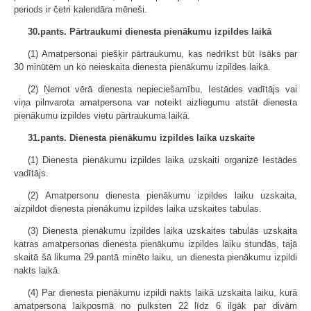
periods ir četri kalendāra mēneši.
30.pants. Pārtraukumi dienesta pienākumu izpildes laikā
(1) Amatpersonai piešķir pārtraukumu, kas nedrīkst būt īsāks par
30 minūtēm un ko neieskaita dienesta pienākumu izpildes laikā.
(2) Ņemot vērā dienesta nepieciešamību, Iestādes vadītājs vai
viņa pilnvarota amatpersona var noteikt aizliegumu atstāt dienesta
pienākumu izpildes vietu pārtraukuma laikā.
31.pants. Dienesta pienākumu izpildes laika uzskaite
(1) Dienesta pienākumu izpildes laika uzskaiti organizē Iestādes
vadītājs.
(2) Amatpersonu dienesta pienākumu izpildes laiku uzskaita,
aizpildot dienesta pienākumu izpildes laika uzskaites tabulas.
(3) Dienesta pienākumu izpildes laika uzskaites tabulās uzskaita
katras amatpersonas dienesta pienākumu izpildes laiku stundās, tajā
skaitā šā likuma 29.pantā minēto laiku, un dienesta pienākumu izpildi
nakts laikā.
(4) Par dienesta pienākumu izpildi nakts laikā uzskaita laiku, kurā
amatpersona laikposmā no pulksten 22 līdz 6 ilgāk par divām