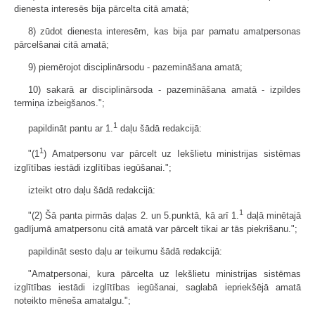
dienesta interesēs bija pārcelta citā amatā;
8) zūdot dienesta interesēm, kas bija par pamatu amatpersonas
pārcelšanai citā amatā;
9) piemērojot disciplinārsodu - pazemināšana amatā;
10) sakarā ar disciplinārsoda - pazemināšana amatā - izpildes
termiņa izbeigšanos.";
1
papildināt pantu ar 1.
daļu šādā redakcijā:
1
"(1
) Amatpersonu var pārcelt uz Iekšlietu ministrijas sistēmas
izglītības iestādi izglītības iegūšanai.";
izteikt otro daļu šādā redakcijā:
1
"(2) Šā panta pirmās daļas 2. un 5.punktā, kā arī 1.
daļā minētajā
gadījumā amatpersonu citā amatā var pārcelt tikai ar tās piekrišanu.";
papildināt sesto daļu ar teikumu šādā redakcijā:
"Amatpersonai, kura pārcelta uz Iekšlietu ministrijas sistēmas
izglītības iestādi izglītības iegūšanai, saglabā iepriekšējā amatā
noteikto mēneša amatalgu.";