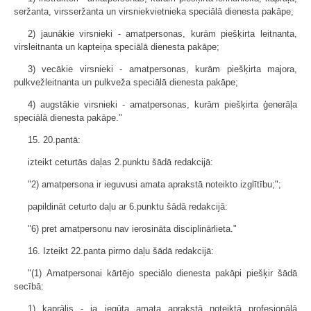
seržanta, virsseržanta un virsniekvietnieka speciālā dienesta pakāpe;
2) jaunākie virsnieki - amatpersonas, kurām piešķirta leitnanta,
virsleitnanta un kapteiņa speciālā dienesta pakāpe;
3) vecākie virsnieki - amatpersonas, kurām piešķirta majora,
pulkvežleitnanta un pulkveža speciālā dienesta pakāpe;
4) augstākie virsnieki - amatpersonas, kurām piešķirta ģenerāļa
speciālā dienesta pakāpe."
15. 20.pantā:
izteikt ceturtās daļas 2.punktu šādā redakcijā:
"2) amatpersona ir ieguvusi amata aprakstā noteikto izglītību;";
papildināt ceturto daļu ar 6.punktu šādā redakcijā:
"6) pret amatpersonu nav ierosināta disciplinārlieta."
16. Izteikt 22.panta pirmo daļu šādā redakcijā:
"(1) Amatpersonai kārtējo speciālo dienesta pakāpi piešķir šādā
secībā:
1) kaprālis - ja iegūta amata aprakstā noteiktā profesionālā