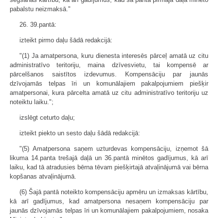
pabalstu neizmaksā."
26. 39.pantā:
izteikt pirmo daļu šādā redakcijā:
"(1) Ja amatpersona, kuru dienesta interesēs pārceļ amatā uz citu
administratīvo teritoriju, maina dzīvesvietu, tai kompensē ar
pārcelšanos saistītos izdevumus. Kompensāciju par jaunās
dzīvojamās telpas īri un komunālajiem pakalpojumiem piešķir
amatpersonai, kura pārcelta amatā uz citu administratīvo teritoriju uz
noteiktu laiku.";
izslēgt ceturto daļu;
izteikt piekto un sesto daļu šādā redakcijā:
"(5) Amatpersona saņem uzturdevas kompensāciju, izņemot šā
likuma 14.panta trešajā daļā un 36.pantā minētos gadījumus, kā arī
laiku, kad tā atradusies bērna tēvam piešķirtajā atvaļinājumā vai bērna
kopšanas atvaļinājumā.
(6) Šajā pantā noteikto kompensāciju apmēru un izmaksas kārtību,
kā arī gadījumus, kad amatpersona nesaņem kompensāciju par
jaunās dzīvojamās telpas īri un komunālajiem pakalpojumiem, nosaka