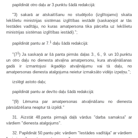
papildināt otro daļu ar 3.punktu šādā redakcijā:
"3) sakarā ar atskaitīšanu no studējošo (izglītojamo) skaita
Iekšlietu ministrijas sistēmas izglītības iestādē (saskaņojot ar tās
Iestādes vadītāju, no kuras amatpersona tika pārcelta uz Iekšlietu
ministrijas sistēmas izglītības iestādi).";
1
papildināt pantu ar 7.
daļu šādā redakcijā:
1
"(7
) Ja saskaņā ar šā panta pirmās daļas 3., 6., 9. un 10.punktu
un otro daļu no dienesta atvaļina amatpersonu, kura atvaļināšanas
gadā ir izmantojusi ikgadējo atvaļinājumu vai tā daļu, no
amatpersonas dienesta atalgojuma neietur izmaksāto vidējo izpeļņu.";
izslēgt astoto daļu;
papildināt pantu ar devīto daļu šādā redakcijā:
"(9) Lēmuma par amatpersonas atvaļināšanu no dienesta
pārsūdzēšana neaptur tā izpildi."
31. Aizstāt 48.panta pirmajā daļā vārdus "darba samaksa" ar
vārdiem "dienesta atalgojums".
32. Papildināt 50.pantu pēc vārdiem "Iestādes vadītāja" ar vārdiem