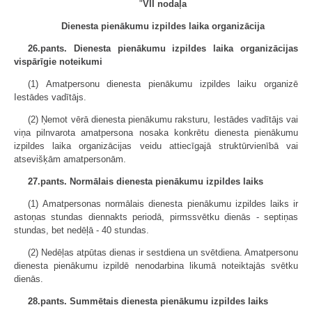
"
VII nodaļa
Dienesta pienākumu izpildes laika organizācija
26.pants. Dienesta pienākumu izpildes laika organizācijas
vispārīgie noteikumi
(1) Amatpersonu dienesta pienākumu izpildes laiku organizē
Iestādes vadītājs.
(2) Ņemot vērā dienesta pienākumu raksturu, Iestādes vadītājs vai
viņa pilnvarota amatpersona nosaka konkrētu dienesta pienākumu
izpildes laika organizācijas veidu attiecīgajā struktūrvienībā vai
atsevišķām amatpersonām.
27.pants. Normālais dienesta pienākumu izpildes laiks
(1) Amatpersonas normālais dienesta pienākumu izpildes laiks ir
astoņas stundas diennakts periodā, pirmssvētku dienās - septiņas
stundas, bet nedēļā - 40 stundas.
(2) Nedēļas atpūtas dienas ir sestdiena un svētdiena. Amatpersonu
dienesta pienākumu izpildē nenodarbina likumā noteiktajās svētku
dienās.
28.pants. Summētais dienesta pienākumu izpildes laiks