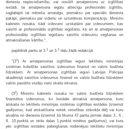
dienesta nepieciešamību, var nosūtīt amatpersonu uz izglītības
iestādi, lai amatpersona iegūtu attiecīgu profesionālo izglītību,
saglabājot tai mēneša amatalgu, piemaksu par speciālo dienesta
pakāpi, piemaksu par izdienu un uzturdevas kompensāciju. Ministru
kabinets nosaka, kādi izdevumi uzskatāmi par izdevumiem, kas
saistīti ar profesionālās izglītības iegūšanu, kā arī ar amatpersonas
profesionālās izglītības iegūšanu saistīto izdevumu segšanas un
atmaksāšanas kārtību.";
1
2
papildināt pantu ar 3.
un 3.
daļu šādā redakcijā:
1
"(3
) Ar amatpersonas izglītības ieguvi Iekšlietu ministrijas
sistēmas koledžās sais­tītos izdevumus finansē no valsts budžeta
līdzekļiem. Ar amatpersonas izglītības ieguvi Latvijas Policijas
akadēmijā sais­tītos izdevumus finansē no valsts budžeta līdzekļiem
valsts pasūtīto studiju vietu skaita ietvaros.
2
(3
) Ministru kabinets nosaka no valsts budžeta līdzekļiem
finansētos izdevumus, ko Iestādei atmaksā amatpersona, kuru
atskaita no Iekšlietu ministrijas sistēmas izglītības iestādes (izņemot
gadījumus, kad atskaitīšana notiek veselības stāvokļa dēļ) vai kuru
atvaļina no dienesta (izņemot šā likuma 47.panta pirmās daļas 3., 6.,
9., 10.punktā un otrās daļas 1.punktā minētos gadījumus), vai kura
pēc izglītības iestādes pabeigšanas nodienējusi Iekšlietu ministrijas