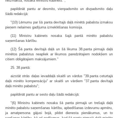
neizmaksā, nosaka Ministru kabinets.";
papildināt pantu ar desmito, vienpadsmito un divpadsmito daļu
šādā redakcijā:
"(10) Lēmumu par šā panta devītajā daļā minētā pabalsta izmaksu
pieņem nelaimes gadījuma izmeklēšanas komisija.
(11) Ministru kabinets nosaka šajā pantā minēto pabalstu
saņemšanas kārtību.
(12) Šā panta devītajā daļā un šā likuma 38.panta pirmajā daļā
minētos pabalstus neapliek ar likumos paredzētajiem nodokļiem un
citiem obligātajiem maksājumiem."
25. 38.pantā:
aizstāt otrās daļas ievaddaļā skaitli un vārdus "39.panta ceturtajā
daļā minēto kompensāciju" ar skaitli un vārdiem "37.panta devītajā
daļā minēto pabalstu";
papildināt pantu ar sesto daļu šādā redakcijā:
"(6) Ministru kabinets nosaka šā panta pirmajā un trešajā daļā
minēto pabalstu saņemšanas kārtību, apbedīšanas izdevumu apmēru,
ja amatpersona gājusi bojā, pildot dienesta pienākumus, un to
segšanas kārtību, kā arī gadījumus, kad šā panta pirmajā daļā minēto