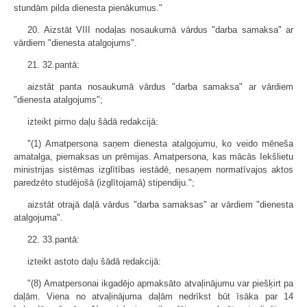
stundām pilda dienesta pienākumus."
20. Aizstāt VIII nodaļas nosaukumā vārdus "darba samaksa" ar
vārdiem "dienesta atalgojums".
21. 32.pantā:
aizstāt panta nosaukumā vārdus "darba samaksa" ar vārdiem
"dienesta atalgojums";
izteikt pirmo daļu šādā redakcijā:
"(1) Amatpersona saņem dienesta atalgojumu, ko veido mēneša
amatalga, piemaksas un prēmijas. Amatpersona, kas mācās Iekšlietu
ministrijas sistēmas izglītības iestādē, nesaņem normatīvajos aktos
paredzēto studējošā (izglītojamā) stipendiju.";
aizstāt otrajā daļā vārdus "darba samaksas" ar vārdiem "dienesta
atalgojuma".
22. 33.pantā:
izteikt astoto daļu šādā redakcijā:
"(8) Amatpersonai ikgadējo apmaksāto atvaļinājumu var piešķirt pa
daļām. Viena no atvaļinājuma daļām nedrīkst būt īsāka par 14