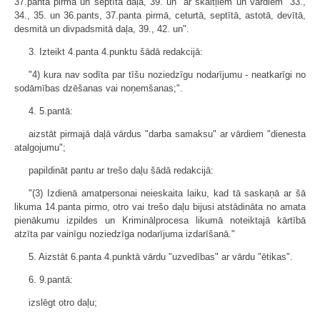
37.panta pirmā un septītā daļa, 39. un" ar skaitļiem un vārdiem "33.,
34., 35. un 36.pants, 37.panta pirmā, ceturtā, septītā, astotā, devītā,
desmitā un divpadsmitā daļa, 39., 42. un".
3. Izteikt 4.panta 4.punktu šādā redakcijā:
"4) kura nav sodīta par tīšu noziedzīgu nodarījumu - neatkarīgi no
sodāmības dzēšanas vai noņemšanas;".
4. 5.pantā:
aizstāt pirmajā daļā vārdus "darba samaksu" ar vārdiem "dienesta
atalgojumu";
papildināt pantu ar trešo daļu šādā redakcijā:
"(3) Izdienā amatpersonai neieskaita laiku, kad tā saskaņā ar šā
likuma 14.panta pirmo, otro vai trešo daļu bijusi atstādināta no amata
pienākumu izpildes un Kriminālprocesa likumā noteiktajā kārtībā
atzīta par vainīgu noziedzīga nodarījuma izdarīšanā."
5. Aizstāt 6.panta 4.punktā vārdu "uzvedības" ar vārdu "ētikas".
6. 9.pantā:
izslēgt otro daļu;