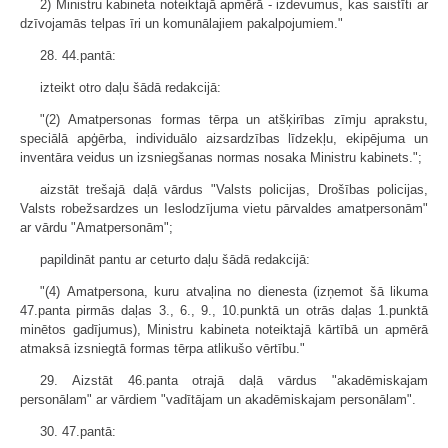
2) Ministru kabineta noteiktajā apmērā - izdevumus, kas saistīti ar
dzīvojamās telpas īri un komunālajiem pakalpojumiem."
28. 44.pantā:
izteikt otro daļu šādā redakcijā:
"(2) Amatpersonas formas tērpa un atšķirības zīmju aprakstu,
speciālā apģērba, individuālo aizsardzības līdzekļu, ekipējuma un
inventāra veidus un izsniegšanas normas nosaka Ministru kabinets.";
aizstāt trešajā daļā vārdus "Valsts policijas, Drošības policijas,
Valsts robežsardzes un Ieslodzījuma vietu pārvaldes amatpersonām"
ar vārdu "Amatpersonām";
papildināt pantu ar ceturto daļu šādā redakcijā:
"(4) Amatpersona, kuru atvaļina no dienesta (izņemot šā likuma
47.panta pirmās daļas 3., 6., 9., 10.punktā un otrās daļas 1.punktā
minētos gadījumus), Ministru kabineta noteiktajā kārtībā un apmērā
atmaksā izsniegtā formas tērpa atlikušo vērtību."
29. Aizstāt 46.panta otrajā daļā vārdus "akadēmiskajam
personālam" ar vārdiem "vadītājam un akadēmiskajam personālam".
30. 47.pantā: