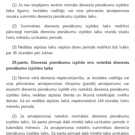
(1) Ja nav iespējams ievērot normālo dienesta pienākumu izpildes
laika ilgumu, Iestādes vadītājs vai viņa pilnvarota amatpersona
nosaka summēto dienesta pienākumu izpildes laiku.
(2) Summētais dienesta pienākumu izpildes laiks nedrīkst
pārsniegt normālā dienesta pienākumu izpildes laika stundu skaitu
četru mēnešu uzskaites periodā.
(3) Nedēļas atpūtas laiks septiņu dienu periodā nedrīkst būt īsāks
par 36 stundām pēc kārtas.
29.pants. Dienesta pienākumu izpilde virs noteiktā dienesta
pienākumu izpildes laika
(1) Ņemot vērā dienesta nepieciešamību, ar Iestādes vadītāja vai
viņa pilnvarotas amatpersonas rīkojumu (pavēli) amatpersonu var
iesaistīt dienesta pienākumu izpildē virs noteiktā dienesta pienākumu
izpildes laika, nedēļas atpūtas dienās un likumā noteiktajās svētku
dienās, kā arī nedēļas atpūtas laikā, nepārsniedzot 144 stundas četru
mēnešu periodā.
(2) Ja amatpersonai noteikts normālais dienesta pienākumu
izpildes laiks, šā panta pirmajā daļā minētā laika uzskaites periods ir
kalendāra mēnesis. Ja amatpersonai noteikts summētais dienesta
pienākumu izpildes laiks, šā panta pirmajā daļā minētā laika uzskaites