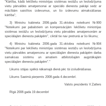
"Kārtība, kādā Iekšlietu ministrijas sistēmas iestāžu un Ieslodzījuma
vietu pārvaldes amatpersonai ar speciālo dienesta pakāpi sedz ar
mācībām saistītos izdevumus, un šo izdevumu atmaksāšanas
kārtība";
3) Ministru kabineta 2006.gada 31.oktobra noteikumi Nr.900
"Noteikumi par pabalstiem un kompensācijām Iekšlietu ministrijas
sistēmas iestāžu un Ieslodzījuma vietu pārvaldes amatpersonām ar
speciālajām dienesta pakāpēm", ciktāl tie nav pretrunā ar šo likumu;
4) Ministru kabineta 2006.gada 31.oktobra noteikumi Nr.904
"Noteikumi par Iekšlietu ministrijas sistēmas iestāžu un Ieslodzījuma
vietu pārvaldes amatpersonu ar speciālajām dienesta pakāpēm darba
samaksas sistēmu un amatiem atbilstošajām augstākajām
speciālajām dienesta pakāpēm"."
Likums stājas spēkā nākamajā dienā pēc tā izsludināšanas.
Likums Saeimā pieņemts 2008.gada 4.decembrī.
Valsts prezidents V.Zatlers
Rīgā 2008.gada 19.decembrī