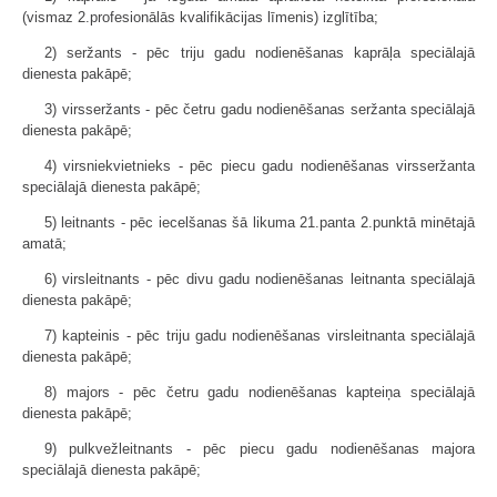
(vismaz 2.profesionālās kvalifikācijas līmenis) izglītība;
2) seržants - pēc triju gadu nodienēšanas kaprāļa speciālajā
dienesta pakāpē;
3) virsseržants - pēc četru gadu nodienēšanas seržanta speciālajā
dienesta pakāpē;
4) virsniekvietnieks - pēc piecu gadu nodienēšanas virsseržanta
speciālajā dienesta pakāpē;
5) leitnants - pēc iecelšanas šā likuma 21.panta 2.punktā minētajā
amatā;
6) virsleitnants - pēc divu gadu nodienēšanas leitnanta speciālajā
dienesta pakāpē;
7) kapteinis - pēc triju gadu nodienēšanas virsleitnanta speciālajā
dienesta pakāpē;
8) majors - pēc četru gadu nodienēšanas kapteiņa speciālajā
dienesta pakāpē;
9) pulkvežleitnants - pēc piecu gadu nodienēšanas majora
speciālajā dienesta pakāpē;