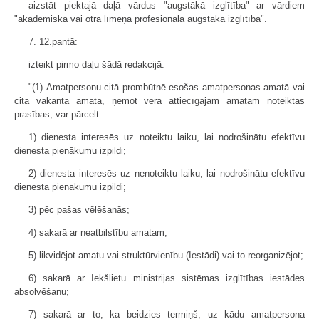
aizstāt piektajā daļā vārdus "augstākā izglītība" ar vārdiem
"akadēmiskā vai otrā līmeņa profesionālā augstākā izglītība".
7. 12.pantā:
izteikt pirmo daļu šādā redakcijā:
"(1) Amatpersonu citā prombūtnē esošas amatpersonas amatā vai
citā vakantā amatā, ņemot vērā attiecīgajam amatam noteiktās
prasības, var pārcelt:
1) dienesta interesēs uz noteiktu laiku, lai nodrošinātu efektīvu
dienesta pienākumu izpildi;
2) dienesta interesēs uz nenoteiktu laiku, lai nodrošinātu efektīvu
dienesta pienākumu izpildi;
3) pēc pašas vēlēšanās;
4) sakarā ar neatbilstību amatam;
5) likvidējot amatu vai struktūrvienību (Iestādi) vai to reorganizējot;
6) sakarā ar Iekšlietu ministrijas sistēmas izglītības iestādes
absolvēšanu;
7) sakarā ar to, ka beidzies termiņš, uz kādu amatpersona