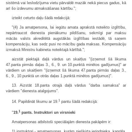
sistēmā vai Ieslodzījuma vietu pārvaldē mazāk nekā piecus gadus, kā
arī šo izdevumu atmaksāšanas kārtību.";
izteikt ceturto daļu šādā redakcijā:
"(4) Ja amatpersona, lai iegūtu amata aprakstā noteikto izglītību,
nepārtraucot dienesta pienākumu pildīšanu, sekmīgi par maksu
mācās valsts akreditētā augstākās izglītības iestādē, tā saņem
kompensāciju, kas sedz pusi no mācību gada maksas. Kompensāciju
izmaksā Ministru kabineta noteiktajā kārtībā.";
aizstāt piektajā daļā vārdus un skaitļus "(izņemot šā likuma
47.panta pirmās daļas 3., 6., 9. un 10.punktā minētos gadījumus)" ar
vārdiem un skaitļiem "(izņemot šā likuma 47.panta pirmās daļas 3.,
6., 9., 10.punktā un otrās daļas 1.punktā minētos gadījumus)".
13. Aizstāt 18.panta otrajā daļā vārdus "darba samaksa" ar
vārdiem "dienesta atalgojums".
1
14. Papildināt likumu ar 19.
pantu šādā redakcijā:
1
"
19.
pants. Instruktori un virsnieki
Amatpersonas atbilstoši speciālajām dienesta pakāpēm ir:
1) instruktori - amatpersonas, kurām piešķirta ierindnieka, kaprāļa,