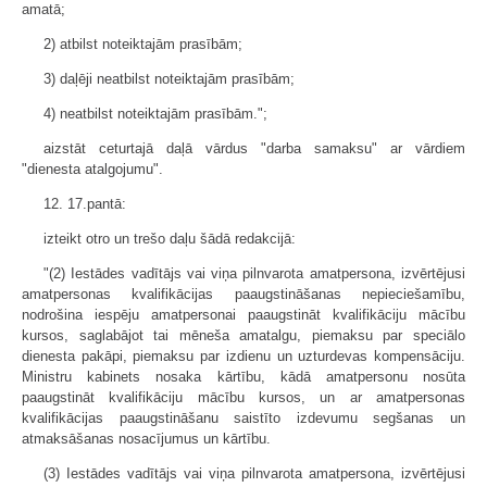
amatā;
2) atbilst noteiktajām prasībām;
3) daļēji neatbilst noteiktajām prasībām;
4) neatbilst noteiktajām prasībām.";
aizstāt ceturtajā daļā vārdus "darba samaksu" ar vārdiem
"dienesta atalgojumu".
12. 17.pantā:
izteikt otro un trešo daļu šādā redakcijā:
"(2) Iestādes vadītājs vai viņa pilnvarota amatpersona, izvērtējusi
amatpersonas kvalifikācijas paaugstināšanas nepieciešamību,
nodrošina iespēju amatpersonai paaugstināt kvalifikāciju mācību
kursos, saglabājot tai mēneša amatalgu, piemaksu par speciālo
dienesta pakāpi, piemaksu par izdienu un uzturdevas kompensāciju.
Ministru kabinets nosaka kārtību, kādā amatpersonu nosūta
paaugstināt kvalifikāciju mācību kursos, un ar amatpersonas
kvalifikācijas paaugstināšanu saistīto izdevumu segšanas un
atmaksāšanas nosacījumus un kārtību.
(3) Iestādes vadītājs vai viņa pilnvarota amatpersona, izvērtējusi