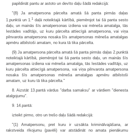
papildināt pantu ar astoto un devīto daļu šādā redakcijā:
"(8) Ja amatpersona pārcelta amatā šā panta pirmās daļas
1
1.punktā un 1.
daļā noteiktajā kārtībā, piemērojot tai šā panta sesto
daļu, un mainās šīs amatpersonas izdiena vai mēneša amatalga, tās
Iestādes vadītājs, uz kuru pārcelta attiecīgā amatpersona, vai viņa
pilnvarota amatpersona nosaka šīs amatpersonas mēneša amatalgas
apmēru atbilstoši amatam, no kura tā tika pārcelta.
(9) Ja amatpersona pārcelta amatā šā panta pirmās daļas 2.punktā
noteiktajā kārtībā, piemērojot tai šā panta sesto daļu, un mainās šīs
amatpersonas izdiena vai mēneša amatalga, tās Iestādes vadītājs, uz
kuru pārcelta attiecīgā amatpersona, vai viņa pilnvarota amatpersona
nosaka šīs amatpersonas mēneša amatalgas apmēru atbilstoši
amatam, uz kuru tā tika pārcelta."
8. Aizstāt 13.pantā vārdus "darba samaksu" ar vārdiem "dienesta
atalgojumu".
9. 14.pantā:
izteikt pirmo, otro un trešo daļu šādā redakcijā:
"(1) Amatpersonu, pret kuru ir uzsākta kriminālvajāšana, ar
rakstveida rīkojumu (pavēli) var atstādināt no amata pienākumu