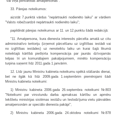
"vai viņa pilnvarotas amatpersonas".
33. Pārejas noteikumos:
aizstāt 7.punktā vārdus "nepārtraukti nodienēto laiku" ar vārdiem
"Valsts robežsardzē nepārtraukti nodienēto laiku";
papildināt pārejas noteikumus ar 11. un 12.punktu šādā redakcijā:
"11. Amatpersona, kura dienesta interesēs pārcelta amatā uz citu
administratīvo teritoriju (izņemot pārcelšanu uz izglītības iestādi vai
no izglītības iestādes) uz nenoteiktu laiku un kurai šajā likumā
noteiktajā kārtībā piešķirta kompensācija par jaunās dzīvojamās
telpas īri un komunālajiem pakalpojumiem, minēto kompensāciju
turpina saņemt līdz 2011.gada 1.janvārim.
12. Līdz jaunu Ministru kabineta noteikumu spēkā stāšanās dienai,
bet ne ilgāk kā līdz 2009.gada 1.septembrim piemērojami šādi
Ministru kabineta noteikumi:
1) Ministru kabineta 2006.gada 26.septembra noteikumi Nr.803
"Noteikumi par virsstundu darba apmaksas kārtību un apmēru
Iekšlietu ministrijas sistēmas iestāžu un Ieslodzījuma vietu pārvaldes
amatpersonām ar speciālo dienesta pakāpi";
2) Ministru kabineta 2006.gada 24.oktobra noteikumi Nr.878