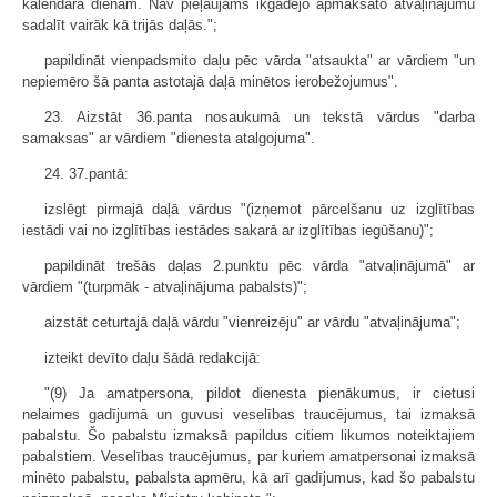
kalendāra dienām. Nav pieļaujams ikgadējo apmaksāto atvaļinājumu
sadalīt vairāk kā trijās daļās.";
papildināt vienpadsmito daļu pēc vārda "atsaukta" ar vārdiem "un
nepiemēro šā panta astotajā daļā minētos ierobežojumus".
23. Aizstāt 36.panta nosaukumā un tekstā vārdus "darba
samaksas" ar vārdiem "dienesta atalgojuma".
24. 37.pantā:
izslēgt pirmajā daļā vārdus "(izņemot pārcelšanu uz izglītības
iestādi vai no izglītības iestādes sakarā ar izglītības iegūšanu)";
papildināt trešās daļas 2.punktu pēc vārda "atvaļinājumā" ar
vārdiem "(turpmāk - atvaļinājuma pabalsts)";
aizstāt ceturtajā daļā vārdu "vienreizēju" ar vārdu "atvaļinājuma";
izteikt devīto daļu šādā redakcijā:
"(9) Ja amatpersona, pildot dienesta pienākumus, ir cietusi
nelaimes gadījumā un guvusi veselības traucējumus, tai izmaksā
pabalstu. Šo pabalstu izmaksā papildus citiem likumos noteiktajiem
pabalstiem. Veselības traucējumus, par kuriem amatpersonai izmaksā
minēto pabalstu, pabalsta apmēru, kā arī gadījumus, kad šo pabalstu