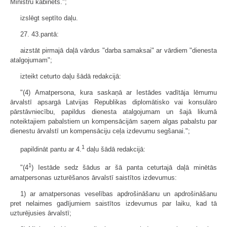
Ministru kabinets.";
izslēgt septīto daļu.
27. 43.pantā:
aizstāt pirmajā daļā vārdus "darba samaksai" ar vārdiem "dienesta
atalgojumam";
izteikt ceturto daļu šādā redakcijā:
"(4) Amatpersona, kura saskaņā ar Iestādes vadītāja lēmumu
ārvalstī apsargā Latvijas Republikas diplomātisko vai konsulāro
pārstāvniecību, papildus dienesta atalgojumam un šajā likumā
noteiktajiem pabalstiem un kompensācijām saņem algas pabalstu par
dienestu ārvalstī un kompensāciju ceļa izdevumu segšanai.";
1
papildināt pantu ar 4.
daļu šādā redakcijā:
1
"(4
) Iestāde sedz šādus ar šā panta ceturtajā daļā minētās
amatpersonas uzturēšanos ārvalstī saistītos izdevumus:
1) ar amatpersonas veselības apdrošināšanu un apdrošināšanu
pret nelaimes gadījumiem saistītos izdevumus par laiku, kad tā
uzturējusies ārvalstī;