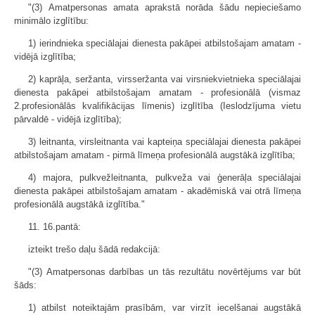
"(3) Amatpersonas amata aprakstā norāda šādu nepieciešamo
minimālo izglītību:
1) ierindnieka speciālajai dienesta pakāpei atbilstošajam amatam -
vidējā izglītība;
2) kaprāļa, seržanta, virsseržanta vai virsniekvietnieka speciālajai
dienesta pakāpei atbilstošajam amatam - profesionālā (vismaz
2.profesionālās kvalifikācijas līmenis) izglītība (Ieslodzījuma vietu
pārvaldē - vidējā izglītība);
3) leitnanta, virsleitnanta vai kapteiņa speciālajai dienesta pakāpei
atbilstošajam amatam - pirmā līmeņa profesionālā augstākā izglītība;
4) majora, pulkvežleitnanta, pulkveža vai ģenerāļa speciālajai
dienesta pakāpei atbilstošajam amatam - akadēmiskā vai otrā līmeņa
profesionālā augstākā izglītība."
11. 16.pantā:
izteikt trešo daļu šādā redakcijā:
"(3) Amatpersonas darbības un tās rezultātu novērtējums var būt
šāds:
1) atbilst noteiktajām prasībām, var virzīt iecelšanai augstākā