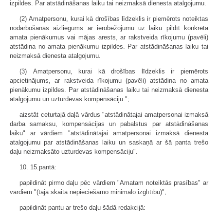
izpildes. Par atstādināšanas laiku tai neizmaksā dienesta atalgojumu.
(2) Amatpersonu, kurai kā drošības līdzeklis ir piemērots noteiktas
nodarbošanās aizliegums ar ierobežojumu uz laiku pildīt konkrēta
amata pienākumus vai mājas arests, ar rakstveida rīkojumu (pavēli)
atstādina no amata pienākumu izpildes. Par atstādināšanas laiku tai
neizmaksā dienesta atalgojumu.
(3) Amatpersonu, kurai kā drošības līdzeklis ir piemērots
apcietinājums, ar rakstveida rīkojumu (pavēli) atstādina no amata
pienākumu izpildes. Par atstādināšanas laiku tai neizmaksā dienesta
atalgojumu un uzturdevas kompensāciju.";
aizstāt ceturtajā daļā vārdus "atstādinātajai amatpersonai izmaksā
darba samaksu, kompensācijas un pabalstus par atstādināšanas
laiku" ar vārdiem "atstādinātajai amatpersonai izmaksā dienesta
atalgojumu par atstādināšanas laiku un saskaņā ar šā panta trešo
daļu neizmaksāto uzturdevas kompensāciju".
10. 15.pantā:
papildināt pirmo daļu pēc vārdiem "Amatam noteiktās prasības" ar
vārdiem "(tajā skaitā nepieciešamo minimālo izglītību)";
papildināt pantu ar trešo daļu šādā redakcijā: