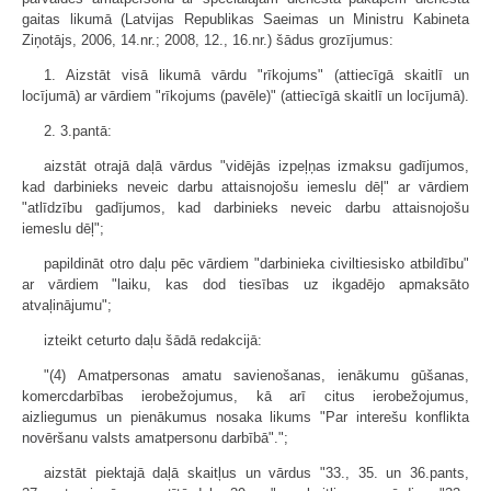
gaitas likumā (Latvijas Republikas Saeimas un Ministru Kabineta
Ziņotājs, 2006, 14.nr.; 2008, 12., 16.nr.) šādus grozījumus:
1. Aizstāt visā likumā vārdu "rīkojums" (attiecīgā skaitlī un
locījumā) ar vārdiem "rīkojums (pavēle)" (attiecīgā skaitlī un locījumā).
2. 3.pantā:
aizstāt otrajā daļā vārdus "vidējās izpeļņas izmaksu gadījumos,
kad darbinieks neveic darbu attaisnojošu iemeslu dēļ" ar vārdiem
"atlīdzību gadījumos, kad darbinieks neveic darbu attaisnojošu
iemeslu dēļ";
papildināt otro daļu pēc vārdiem "darbinieka civiltiesisko atbildību"
ar vārdiem "laiku, kas dod tiesības uz ikgadējo apmaksāto
atvaļinājumu";
izteikt ceturto daļu šādā redakcijā:
"(4) Amatpersonas amatu savienošanas, ienākumu gūšanas,
komercdarbības ierobežojumus, kā arī citus ierobežojumus,
aizliegumus un pienākumus nosaka likums "Par interešu konflikta
novēršanu valsts amatpersonu darbībā".";
aizstāt piektajā daļā skaitļus un vārdus "33., 35. un 36.pants,