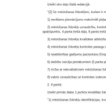
izteikt otro daļu šādā redakcijā:
"(2) Uz mēslošanas līdzekļiem, kuriem ir 
1) nevēlamo piemaisījumu maksimāli pieļa
2) mēslošanas līdzekļu uzraudzību, kontrol
apakšpunkts, 4.panta trešā daļa, 8.panta trešā
3) mēslošanas līdzekļu kvalitātes atbilstī
4) mēslošanas līdzekļu kontroles paraugu
5) neatbilstības gadījumu paziņošanu Eirop
6) darbību veicēja pienākumiem (5.panta pir
7) rīcību ar nekvalitatīviem mēslošanas līd
8) valsts uzraudzības un kontroles izdevu
2. 4.pantā:
izteikt pirmās daļas 1.punkta ievaddaļu šā
"1) mēslošanas līdzekļu identifikācijas, k