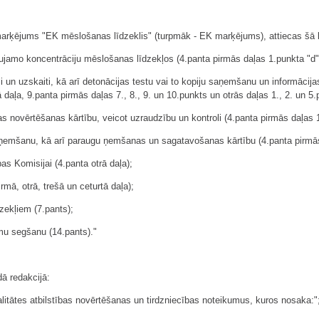
marķējums "EK mēslošanas līdzeklis" (turpmāk - EK marķējums), attiecas šā 
ujamo koncentrāciju mēslošanas līdzekļos (4.panta pirmās daļas 1.punkta "d
i un uzskaiti, kā arī detonācijas testu vai to kopiju saņemšanu un informācij
 daļa, 9.panta pirmās daļas 7., 8., 9. un 10.punkts un otrās daļas 1., 2. un 5.
bas novērtēšanas kārtību, veicot uzraudzību un kontroli (4.panta pirmās daļas
 ņemšanu, kā arī paraugu ņemšanas un sagatavošanas kārtību (4.panta pirmās
as Komisijai (4.panta otrā daļa);
mā, otrā, trešā un ceturtā daļa);
zekļiem (7.pants);
mu segšanu (14.pants)."
dā redakcijā:
valitātes atbilstības novērtēšanas un tirdzniecības noteikumus, kuros nosaka:"