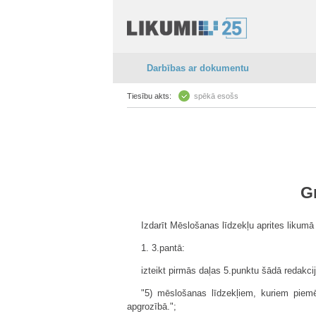
Darbības ar dokumentu
Tiesību akts:
spēkā esošs
G
Izdarīt Mēslošanas līdzekļu aprites likumā
1. 3.pantā:
izteikt pirmās daļas 5.punktu šādā redakcij
"5) mēslošanas līdzekļiem, kuriem piem
apgrozībā.";