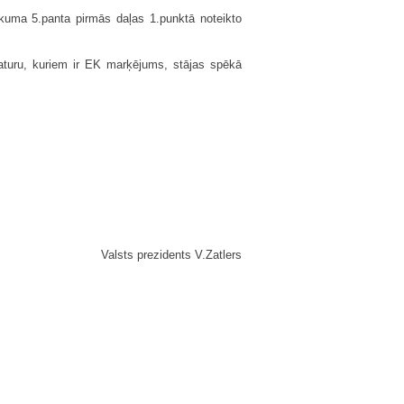
ikuma 5.panta pirmās daļas 1.punktā noteikto
saturu, kuriem ir EK marķējums, stājas spēkā
Valsts prezidents V.Zatlers