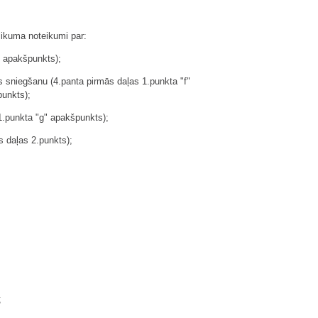
likuma noteikumi par:
" apakšpunkts);
as sniegšanu (4.panta pirmās daļas 1.punkta "f"
punkts);
 1.punkta "g" apakšpunkts);
 daļas 2.punkts);
;