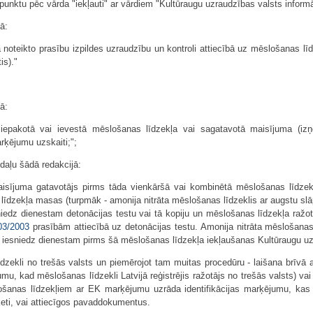
punktu pēc vārda "iekļauti" ar vārdiem "Kultūraugu uzraudzības valsts inform
ā:
ā noteikto prasību izpildes uzraudzību un kontroli attiecībā uz mēslošanas l
is)."
ā:
 iepakotā vai ievestā mēslošanas līdzekļa vai sagatavotā maisījuma (izņe
rķējumu uzskaiti;";
 daļu šādā redakcijā:
isījuma gatavotājs pirms tāda vienkāršā vai kombinētā mēslošanas līdzekļa
līdzekļa masas (turpmāk - amonija nitrāta mēslošanas līdzeklis ar augstu slā
edz dienestam detonācijas testu vai tā kopiju un mēslošanas līdzekļa ražotāj
03/2003
prasībām attiecībā uz detonācijas testu. Amonija nitrāta mēslošanas 
u iesniedz dienestam pirms šā mēslošanas līdzekļa iekļaušanas Kultūraugu uz
īdzekli no trešās valsts un piemērojot tam muitas procedūru - laišana brīvā
umu, kad mēslošanas līdzekli Latvijā reģistrējis ražotājs no trešās valsts) va
lošanas līdzekļiem ar EK marķējumu uzrāda identifikācijas marķējumu, ka
ķeti, vai attiecīgos pavaddokumentus.