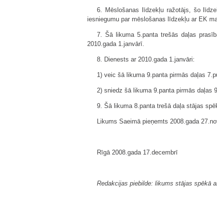
6. Mēslošanas līdzekļu ražotājs, šo līdz
iesniegumu par mēslošanas līdzekļu ar EK mar
7. Šā likuma 5.panta trešās daļas prasīb
2010.gada 1.janvārī.
8. Dienests ar 2010.gada 1.janvāri:
1) veic šā likuma 9.panta pirmās daļas 7.
2) sniedz šā likuma 9.panta pirmās daļas 
9. Šā likuma 8.panta trešā daļa stājas spē
Likums Saeimā pieņemts 2008.gada 27.no
Rīgā 2008.gada 17.decembrī
Redakcijas piebilde: likums stājas spēkā 