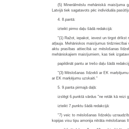
(5) Minerālmēslu mehāniskā maisījuma ga
Latvijā tiek sagatavots pēc individuāla pasūtī
4. 8.pantā:
izteikt pirmo daļu šādā redakcijā:
"(1) Ražot, iepakot, ievest un tirgot drīks
atļauja. Mehāniskos maisījumus tirdzniecībai
aktu prasības attiecībā uz mēslošanas līdzek
mehāniskajiem maisījumiem, kas tiek izgatavot
papildināt pantu ar trešo daļu šādā redakcij
"(3) Mēslošanas līdzekli ar EK marķējumu 
ar EK marķējumu uzskaiti."
5. 9.panta pirmajā daļā:
izslēgt 6.punktā vārdus "ne retāk kā reizi 
izteikt 7.punktu šādā redakcijā:
"7) veic to mēslošanas līdzekļu uzraudzīb
kopijas visu tipu amonija nitrāta mēslošanas l