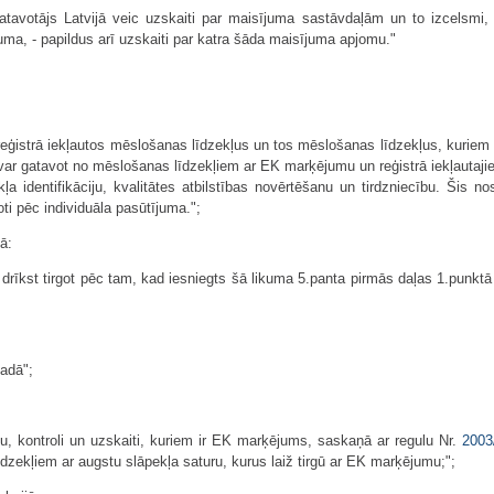
tavotājs Latvijā veic uzskaiti par maisījuma sastāvdaļām un to izcelsmi,
juma, - papildus arī uzskaiti par katra šāda maisījuma apjomu."
t reģistrā iekļautos mēslošanas līdzekļus un tos mēslošanas līdzekļus, kuriem 
 var gatavot no mēslošanas līdzekļiem ar EK marķējumu un reģistrā iekļautaji
ļa identifikāciju, kvalitātes atbilstības novērtēšanu un tirdzniecību. Šis n
i pēc individuāla pasūtījuma.";
ā:
drīkst tirgot pēc tam, kad iesniegts šā likuma 5.panta pirmās daļas 1.punkt
gadā";
u, kontroli un uzskaiti, kuriem ir EK marķējums, saskaņā ar regulu Nr.
2003
īdzekļiem ar augstu slāpekļa saturu, kurus laiž tirgū ar EK marķējumu;";