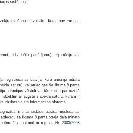
ācijas sistēmas";
īdzekļu ievešanu no valstīm, kuras nav Eiropas
mot individuālu pasūtījumu) reģistrāciju vai
 reģistrēšanas Latvijā, kurā amonija nitrāta
pekļa saturu), vai attiecīgās šā likuma 8.panta
a garantijas vēstuli vai tās kopiju par ražotā
līdzeklim ar augstu slāpekļa saturu, kuram ir
raudzības valsts informācijas sistēmā.
 apgrozībā, muitas iestādei uzrāda mēslošanas
i attiecīgu šā likuma 8.panta otrajā daļā minēto
s noformēts saskaņā ar regulas Nr.
2003/2003