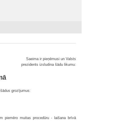
Saeima ir pieņēmusi un Valsts
prezidents izsludina šādu likumu:
mā
) šādus grozījumus:
m piemēro muitas procedūru - laišana brīvā