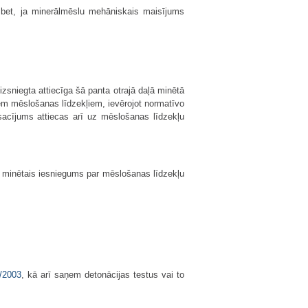
 bet, ja minerālmēslu mehāniskais maisījums
izsniegta attiecīga šā panta otrajā daļā minētā
em mēslošanas līdzekļiem, ievērojot normatīvo
osacījums attiecas arī uz mēslošanas līdzekļu
ā minētais iesniegums par mēslošanas līdzekļu
/2003
, kā arī saņem detonācijas testus vai to