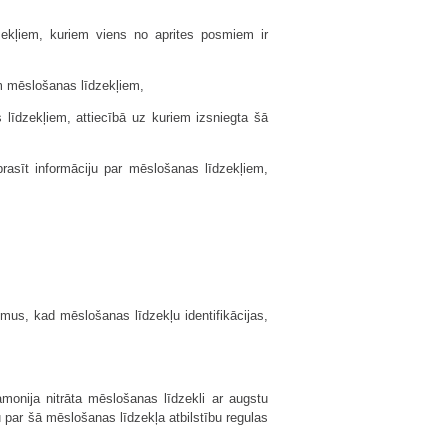
zekļiem, kuriem viens no aprites posmiem ir
em mēslošanas līdzekļiem,
līdzekļiem, attiecībā uz kuriem izsniegta šā
rasīt informāciju par mēslošanas līdzekļiem,
mus, kad mēslošanas līdzekļu identifikācijas,
amonija nitrāta mēslošanas līdzekli ar augstu
u par šā mēslošanas līdzekļa atbilstību regulas