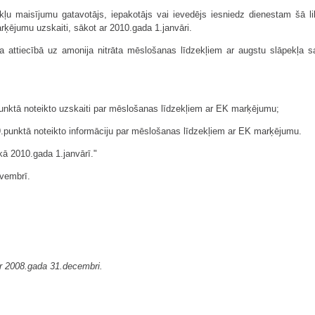
ekļu maisījumu gatavotājs, iepakotājs vai ievedējs iesniedz dienestam šā l
ķējumu uzskaiti, sākot ar 2010.gada 1.janvāri.
a attiecībā uz amonija nitrāta mēslošanas līdzekļiem ar augstu slāpekļa 
punktā noteikto uzskaiti par mēslošanas līdzekļiem ar EK marķējumu;
9.punktā noteikto informāciju par mēslošanas līdzekļiem ar EK marķējumu.
kā 2010.gada 1.janvārī."
vembrī.
ar 2008.gada 31.decembri.