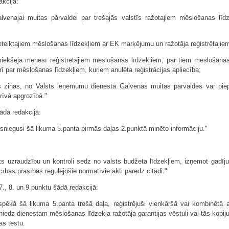
akcijā:
venajai muitas pārvaldei par trešajās valstīs ražotajiem mēslošanas līd
pieteiktajiem mēslošanas līdzekļiem ar EK marķējumu un ražotāja reģistrētaji
riekšējā mēnesī reģistrētajiem mēslošanas līdzekļiem, par tiem mēslošanas 
rī par mēslošanas līdzekļiem, kuriem anulēta reģistrācijas apliecība;
ās ziņas, no Valsts ieņēmumu dienesta Galvenās muitas pārvaldes var piep
rīvā apgrozībā."
ādā redakcijā:
 sniegusi šā likuma 5.panta pirmās daļas 2.punktā minēto informāciju."
s uzraudzību un kontroli sedz no valsts budžeta līdzekļiem, izņemot gadīju
cības prasības regulējošie normatīvie akti paredz citādi."
 7., 8. un 9.punktu šādā redakcijā:
 spēkā šā likuma 5.panta trešā daļa, reģistrējuši vienkāršā vai kombinētā 
niedz dienestam mēslošanas līdzekļa ražotāja garantijas vēstuli vai tās kopij
as testu.