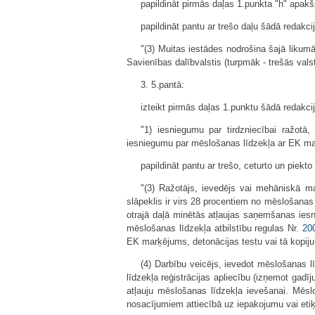
papildināt pirmās daļas 1.punkta "h" apakš
papildināt pantu ar trešo daļu šādā redakcij
"(3) Muitas iestādes nodrošina šajā likum
Savienības dalībvalstis (turpmāk - trešās valst
3. 5.pantā:
izteikt pirmās daļas 1.punktu šādā redakcij
"1) iesniegumu par tirdzniecībai ražotā,
iesniegumu par mēslošanas līdzekļa ar EK ma
papildināt pantu ar trešo, ceturto un piekto
"(3) Ražotājs, ievedējs vai mehāniskā ma
slāpeklis ir virs 28 procentiem no mēslošanas 
otrajā daļā minētās atļaujas saņemšanas iesni
mēslošanas līdzekļa atbilstību regulas Nr.
20
EK marķējums, detonācijas testu vai tā kopij
(4) Darbību veicējs, ievedot mēslošanas l
līdzekļa reģistrācijas apliecību (izņemot gadīj
atļauju mēslošanas līdzekļa ievešanai. Mēs
nosacījumiem attiecībā uz iepakojumu vai eti