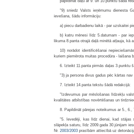
papildināt daļu ar 9. un 10.punktu šādā red
"9) sniedz Valsts ieņēmumu dienesta Gal
ievešana, šādu informāciju:
a) piecu darbadienu laikā - par uzskaitei 
b) katru mēnesi līdz 5.datumam - par iep
likuma 8.panta otrajā daļā minētā atļauja, kā a
10) norādot identificēšanai nepieciešam
kuriem piemērota muitas procedūra - laišana b
6. Izteikt 11.panta pirmās daļas 3.punktu š
"3) ja persona divus gadus pēc kārtas nav
7. Izteikt 14.panta tekstu šādā redakcijā:
"Izdevumus par mēslošanas līdzekļu valst
kvalitātes atbilstības novērtēšanas un tirdznie
8. Papildināt pārejas noteikumus ar 5., 6.,
"5. Ievedēji, kas līdz dienai, kad stājas
slāpekļa saturu, līdz 2009.gada 30.jūnijam ies
Nr.
2003/2003
prasībām attiecībā uz detonācij