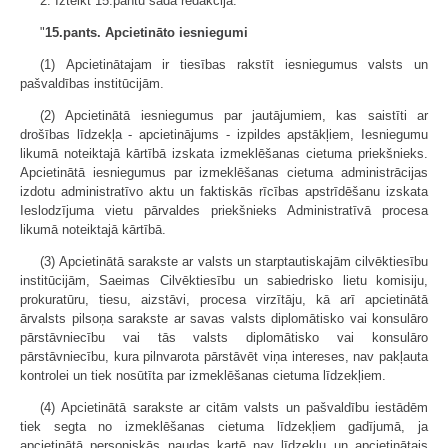
2. Izteikt 15.pantu šādā redakcijā:
"
15.pants. Apcietināto iesniegumi
(1) Apcietinātajam ir tiesības rakstīt iesniegumus valsts un
pašvaldības institūcijām.
(2) Apcietinātā iesniegumus par jautājumiem, kas saistīti ar
drošības līdzekļa - apcietinājums - izpildes apstākļiem, Iesniegumu
likumā noteiktajā kārtībā izskata izmeklēšanas cietuma priekšnieks.
Apcietinātā iesniegumus par izmeklēšanas cietuma administrācijas
izdotu administratīvo aktu un faktiskās rīcības apstrīdēšanu izskata
Ieslodzījuma vietu pārvaldes priekšnieks Administratīvā procesa
likumā noteiktajā kārtībā.
(3) Apcietinātā sarakste ar valsts un starptautiskajām cilvēktiesību
institūcijām, Saeimas Cilvēktiesību un sabiedrisko lietu komisiju,
prokuratūru, tiesu, aizstāvi, procesa virzītāju, kā arī apcietinātā
ārvalsts pilsoņa sarakste ar savas valsts diplomātisko vai konsulāro
pārstāvniecību vai tās valsts diplomātisko vai konsulāro
pārstāvniecību, kura pilnvarota pārstāvēt viņa intereses, nav pakļauta
kontrolei un tiek nosūtīta par izmeklēšanas cietuma līdzekļiem.
(4) Apcietinātā sarakste ar citām valsts un pašvaldību iestādēm
tiek segta no izmeklēšanas cietuma līdzekļiem gadījumā, ja
apcietinātā personiskās naudas kartē nav līdzekļu un apcietinātais