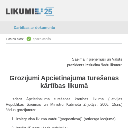
Darbības ar dokumentu
Tiesību akts:
spēkā esošs
Saeima ir pieņēmusi un Valsts
prezidents izsludina šādu likumu:
Grozījumi Apcietinājumā turēšanas
kārtības likumā
Izdarīt Apcietinājumā turēšanas kārtības likumā (Latvijas
Republikas Saeimas un Ministru Kabineta Ziņotājs, 2006, 15.nr.)
šādus grozījumus:
1. Izslēgt visā likumā vārdu "(pagasttiesa)" (attiecīgā locījumā).