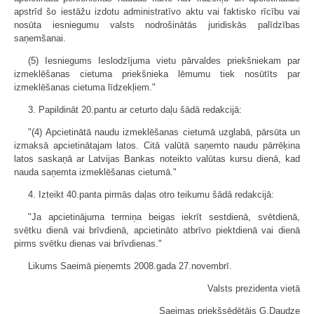
apstrīd šo iestāžu izdotu administratīvo aktu vai faktisko rīcību vai
nosūta iesniegumu valsts nodrošinātās juridiskās palīdzības
saņemšanai.
(5) Iesniegums Ieslodzījuma vietu pārvaldes priekšniekam par
izmeklēšanas cietuma priekšnieka lēmumu tiek nosūtīts par
izmeklēšanas cietuma līdzekļiem."
3. Papildināt 20.pantu ar ceturto daļu šādā redakcijā:
"(4) Apcietinātā naudu izmeklēšanas cietumā uzglabā, pārsūta un
izmaksā apcietinātajam latos. Citā valūtā saņemto naudu pārrēķina
latos saskaņā ar Latvijas Bankas noteikto valūtas kursu dienā, kad
nauda saņemta izmeklēšanas cietumā."
4. Izteikt 40.panta pirmās daļas otro teikumu šādā redakcijā:
"Ja apcietinājuma termiņa beigas iekrīt sestdienā, svētdienā,
svētku dienā vai brīvdienā, apcietināto atbrīvo piektdienā vai dienā
pirms svētku dienas vai brīvdienas."
Likums Saeimā pieņemts 2008.gada 27.novembrī.
Valsts prezidenta vietā
Saeimas priekšsēdētājs G.Daudze