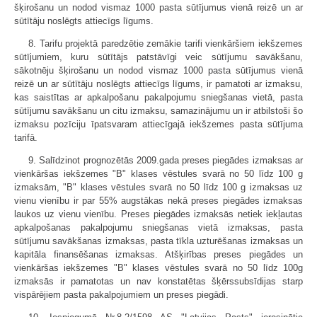
šķirošanu un nodod vismaz 1000 pasta sūtījumus vienā reizē un ar
sūtītāju noslēgts attiecīgs līgums.
8. Tarifu projektā paredzētie zemākie tarifi vienkāršiem iekšzemes
sūtījumiem, kuru sūtītājs patstāvīgi veic sūtījumu savākšanu,
sākotnēju šķirošanu un nodod vismaz 1000 pasta sūtījumus vienā
reizē un ar sūtītāju noslēgts attiecīgs līgums, ir pamatoti ar izmaksu,
kas saistītas ar apkalpošanu pakalpojumu sniegšanas vietā, pasta
sūtījumu savākšanu un citu izmaksu, samazinājumu un ir atbilstoši šo
izmaksu pozīciju īpatsvaram attiecīgajā iekšzemes pasta sūtījuma
tarifā.
9. Salīdzinot prognozētās 2009.gada preses piegādes izmaksas ar
vienkāršas iekšzemes "B" klases vēstules svarā no 50 līdz 100 g
izmaksām, "B" klases vēstules svarā no 50 līdz 100 g izmaksas uz
vienu vienību ir par 55% augstākas nekā preses piegādes izmaksas
laukos uz vienu vienību. Preses piegādes izmaksās netiek iekļautas
apkalpošanas pakalpojumu sniegšanas vietā izmaksas, pasta
sūtījumu savākšanas izmaksas, pasta tīkla uzturēšanas izmaksas un
kapitāla finansēšanas izmaksas. Atšķirības preses piegādes un
vienkāršas iekšzemes "B" klases vēstules svarā no 50 līdz 100g
izmaksās ir pamatotas un nav konstatētas šķērssubsīdijas starp
vispārējiem pasta pakalpojumiem un preses piegādi.