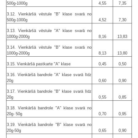
500g-1000g
4,55
7,35
3.12. Vienkāršā vēstule "B" klase svarā no
500g-1000g
4,52
7,30
3.13. Vienkāršā vēstule "A" klase svarā no
1000g-2000g
8,16
13,83
3.14. Vienkāršā vēstule "B" klase svarā no
1000g-2000g
8,13
13,80
3.15. Vienkāršā pastkarte "A" klase
0,45
0,50
3.16. Vienkāršā bandrole "A" klase svarā līdz
20g
0,60
0,90
3.17. Vienkāršā bandrole "B" klase svarā līdz
20g
0,55
0,85
3.18. Vienkāršā bandrole "A" klase svarā no
20g- 50g
0,70
0,95
3.19. Vienkāršā bandrole "B" klase svarā no
20g-50g
0,65
0,90