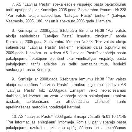
7. AS "Latvijas Pasts" spēkā esošie vispārējo pasta pakalpojumu
tarifi apstiprināti ar Komisijas 2005.gada 2.novembra lēmumu Nr.228
"Par valsts akciju sabiedrības "Latvijas Pasts" tarifiem" (Latvijas
Vēstnesis, 2005, 180. nr.) un ir spēkā no 2006.gada 1.janvāra.
8. Komisija ar 2008.gada 6.februāra lēmumu Nr.38 "Par valsts
akciju sabiedrības "Latvijas Pasts" izmaksu ziņojumu" atcēla
Komisijas 2005.gada 2.novembra lēmuma Nr.228 "Par valsts akciju
sabiedrības "Latvijas Pasts" tarifiem" lemjošās daļas 5.punktu no
2009.gada 1.janvāra un uzdeva AS "Latvijas Pasts" vispārējo pasta
pakalpojumu lietotājiem piemērot tikai vienlīdzīgas vispārējo pasta
pakalpojumu tarifu atlaides un tarifu samazinājumus, iepriekš
saskaņojot tos ar Komisiju.
9. Komisija ar 2008.gada 6.februāra lēmumu Nr.38 "Par valsts
akciju sabiedrības "Latvijas Pasts" izmaksu ziņojumu" uzdeva AS
"Latvijas Pasts" līdz 2008.gada 1.maijam veikt nepieciešamās
darbības, lai ievērotu un vestu vispārējo pasta pakalpojumu izmaksu
uzskaiti, aprēķināšanu un attiecināšanu atbilstoši Tarifu
aprēķināšanas metodikā noteiktajai kārtībai.
10. AS "Latvijas Pasts" 2008.gada 8.maija vēstulē Nr.01-10.1/145
"Par informācijas sniegšanu" informēja Komisiju par vispārējo pasta
pakalpojumu uzskaites, izmaksu aprēķināšanas un attiecināšanas