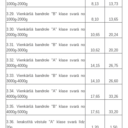
1000g-2000g
8,13
13,73
3.29. Vienkāršā bandrole "B" klase svarā no
1000g-2000g
8,10
13,65
3.30. Vienkāršā bandrole "A" klase svarā no
2000g-3000g
10,65
20,24
3.31. Vienkāršā bandrole "B" klase svarā no
2000g-3000g
10,62
20,20
3.32. Vienkāršā bandrole "A" klase svarā no
3000g-4000g
14,15
26,75
3.33. Vienkāršā bandrole "B" klase svarā no
3000g-4000g
14,10
26,60
3.34. Vienkāršā bandrole "A" klase svarā no
4000g-5000g
17,65
33,26
3.35. Vienkāršā bandrole "B" klase svarā no
4000g-5000g
17,61
33,20
3.36. Ierakstītā vēstule "A" klase svarā līdz
20g
1,20
1,50