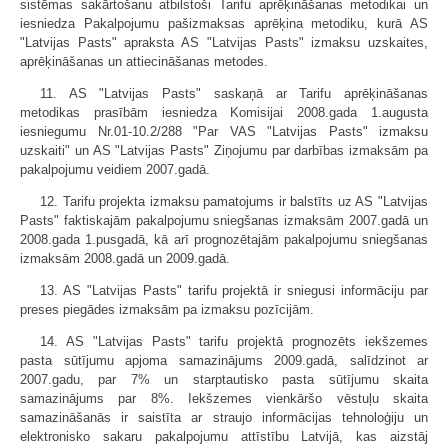
sistēmas sakārtošanu atbilstoši Tarifu aprēķināšanas metodikai un
iesniedza Pakalpojumu pašizmaksas aprēķina metodiku, kurā AS
"Latvijas Pasts" apraksta AS "Latvijas Pasts" izmaksu uzskaites,
aprēķināšanas un attiecināšanas metodes.
11. AS "Latvijas Pasts" saskaņā ar Tarifu aprēķināšanas
metodikas prasībām iesniedza Komisijai 2008.gada 1.augusta
iesniegumu Nr.01-10.2/288 "Par VAS "Latvijas Pasts" izmaksu
uzskaiti" un AS "Latvijas Pasts" Ziņojumu par darbības izmaksām pa
pakalpojumu veidiem 2007.gadā.
12. Tarifu projekta izmaksu pamatojums ir balstīts uz AS "Latvijas
Pasts" faktiskajām pakalpojumu sniegšanas izmaksām 2007.gadā un
2008.gada 1.pusgadā, kā arī prognozētajām pakalpojumu sniegšanas
izmaksām 2008.gadā un 2009.gadā.
13. AS "Latvijas Pasts" tarifu projektā ir sniegusi informāciju par
preses piegādes izmaksām pa izmaksu pozīcijām.
14. AS "Latvijas Pasts" tarifu projektā prognozēts iekšzemes
pasta sūtījumu apjoma samazinājums 2009.gadā, salīdzinot ar
2007.gadu, par 7% un starptautisko pasta sūtījumu skaita
samazinājums par 8%. Iekšzemes vienkāršo vēstuļu skaita
samazināšanās ir saistīta ar straujo informācijas tehnoloģiju un
elektronisko sakaru pakalpojumu attīstību Latvijā, kas aizstāj