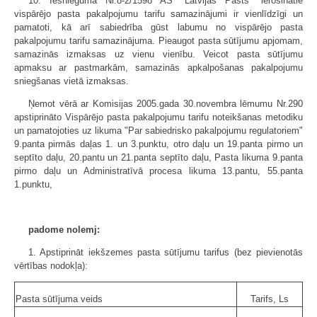
10. Iesniegumā Nr.8-2/1598 AS "Latvijas Pasts" ierosinātie
vispārējo pasta pakalpojumu tarifu samazinājumi ir vienlīdzīgi un
pamatoti, kā arī sabiedrība gūst labumu no vispārējo pasta
pakalpojumu tarifu samazinājuma. Pieaugot pasta sūtījumu apjomam,
samazinās izmaksas uz vienu vienību. Veicot pasta sūtījumu
apmaksu ar pastmarkām, samazinās apkalpošanas pakalpojumu
sniegšanas vietā izmaksas.
Ņemot vērā ar Komisijas 2005.gada 30.novembra lēmumu Nr.290
apstiprināto Vispārējo pasta pakalpojumu tarifu noteikšanas metodiku
un pamatojoties uz likuma "Par sabiedrisko pakalpojumu regulatoriem"
9.panta pirmās daļas 1. un 3.punktu, otro daļu un 19.panta pirmo un
septīto daļu, 20.pantu un 21.panta septīto daļu, Pasta likuma 9.panta
pirmo daļu un Administratīvā procesa likuma 13.pantu, 55.panta
1.punktu,
padome nolemj:
1. Apstiprināt iekšzemes pasta sūtījumu tarifus (bez pievienotās
vērtības nodokļa):
Pasta sūtījuma veids
Tarifs, Ls