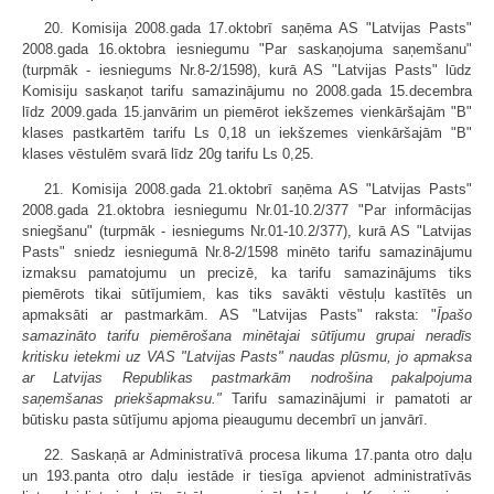
20. Komisija 2008.gada 17.oktobrī saņēma AS "Latvijas Pasts"
2008.gada 16.oktobra iesniegumu "Par saskaņojuma saņemšanu"
(turpmāk - iesniegums Nr.8-2/1598), kurā AS "Latvijas Pasts" lūdz
Komisiju saskaņot tarifu samazinājumu no 2008.gada 15.decembra
līdz 2009.gada 15.janvārim un piemērot iekšzemes vienkāršajām "B"
klases pastkartēm tarifu Ls 0,18 un iekšzemes vienkāršajām "B"
klases vēstulēm svarā līdz 20g tarifu Ls 0,25.
21. Komisija 2008.gada 21.oktobrī saņēma AS "Latvijas Pasts"
2008.gada 21.oktobra iesniegumu Nr.01-10.2/377 "Par informācijas
sniegšanu" (turpmāk - iesniegums Nr.01-10.2/377), kurā AS "Latvijas
Pasts" sniedz iesniegumā Nr.8-2/1598 minēto tarifu samazinājumu
izmaksu pamatojumu un precizē, ka tarifu samazinājums tiks
piemērots tikai sūtījumiem, kas tiks savākti vēstuļu kastītēs un
apmaksāti ar pastmarkām. AS "Latvijas Pasts" raksta: "
Īpašo
samazināto tarifu piemērošana minētajai sūtījumu grupai neradīs
kritisku ietekmi uz VAS "Latvijas Pasts" naudas plūsmu, jo apmaksa
ar Latvijas Republikas pastmarkām nodrošina pakalpojuma
saņemšanas priekšapmaksu."
Tarifu samazinājumi ir pamatoti ar
būtisku pasta sūtījumu apjoma pieaugumu decembrī un janvārī.
22. Saskaņā ar Administratīvā procesa likuma 17.panta otro daļu
un 193.panta otro daļu iestāde ir tiesīga apvienot administratīvās