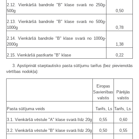
2.12. Vienkāršā bandrole "B" klase svarā no 250g-
500g
0,50
2.13. Vienkāršā bandrole "B" klase svarā no 500g-
1000g
0,78
2.14. Vienkāršā bandrole "B" klase svarā no 1000g-
2000g
1,38
2.15. Vienkāršā pastkarte "B" klase
0,22
3. Apstiprināt starptautisko pasta sūtījumu tarifus (bez pievienotās
vērtības nodokļa):
Eiropas
Savienības
Pārējās
valstis
valstis
Pasta sūtījuma veids
Tarifs, Ls
Tarifs, Ls
3.1. Vienkāršā vēstule "A" klase svarā līdz 20g
0,55
0,60
3.2. Vienkāršā vēstule "B" klase svarā līdz 20g
0,50
0,55