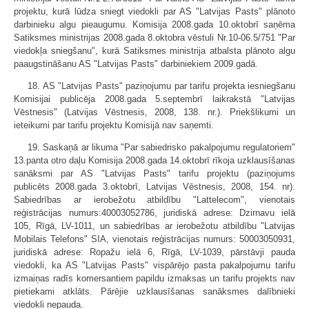
projektu, kurā lūdza sniegt viedokli par AS "Latvijas Pasts" plānoto
darbinieku algu pieaugumu. Komisija 2008.gada 10.oktobrī saņēma
Satiksmes ministrijas 2008.gada 8.oktobra vēstuli Nr.10-06.5/751 "Par
viedokļa sniegšanu", kurā Satiksmes ministrija atbalsta plānoto algu
paaugstināšanu AS "Latvijas Pasts" darbiniekiem 2009.gadā.
18. AS "Latvijas Pasts" paziņojumu par tarifu projekta iesniegšanu
Komisijai publicēja 2008.gada 5.septembrī laikrakstā "Latvijas
Vēstnesis" (Latvijas Vēstnesis, 2008, 138. nr.). Priekšlikumi un
ieteikumi par tarifu projektu Komisijā nav saņemti.
19. Saskaņā ar likuma "Par sabiedrisko pakalpojumu regulatoriem"
13.panta otro daļu Komisija 2008.gada 14.oktobrī rīkoja uzklausīšanas
sanāksmi par AS "Latvijas Pasts" tarifu projektu (paziņojums
publicēts 2008.gada 3.oktobrī, Latvijas Vēstnesis, 2008, 154. nr).
Sabiedrības ar ierobežotu atbildību "Lattelecom", vienotais
reģistrācijas numurs:40003052786, juridiskā adrese: Dzirnavu ielā
105, Rīgā, LV-1011, un sabiedrības ar ierobežotu atbildību "Latvijas
Mobilais Telefons" SIA, vienotais reģistrācijas numurs: 50003050931,
juridiskā adrese: Ropažu ielā 6, Rīgā, LV-1039, pārstāvji pauda
viedokli, ka AS "Latvijas Pasts" vispārējo pasta pakalpojumu tarifu
izmaiņas radīs komersantiem papildu izmaksas un tarifu projekts nav
pietiekami atklāts. Pārējie uzklausīšanas sanāksmes dalībnieki
viedokli nepauda.