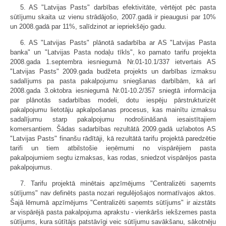
5. AS "Latvijas Pasts" darbības efektivitāte, vērtējot pēc pasta
sūtījumu skaita uz vienu strādājošo, 2007.gadā ir pieaugusi par 10%
un 2008.gadā par 11%, salīdzinot ar iepriekšējo gadu.
6. AS "Latvijas Pasts" plānotā sadarbība ar AS "Latvijas Pasta
banka" un "Latvijas Pasta nodaļu tīkls", ko pamato tarifu projekta
2008.gada 1.septembra iesniegumā Nr.01-10.1/337 ietvertais AS
"Latvijas Pasts" 2009.gada budžeta projekts un darbības izmaksu
sadalījums pa pasta pakalpojumu sniegšanas darbībām, kā arī
2008.gada 3.oktobra iesniegumā Nr.01-10.2/357 sniegtā informācija
par plānotās sadarbības modeli, dotu iespēju pārstrukturizēt
pakalpojumu lietotāju apkalpošanas procesus, kas mainītu izmaksu
sadalījumu starp pakalpojumu nodrošināšanā iesaistītajiem
komersantiem. Šādas sadarbības rezultātā 2009.gadā uzlabotos AS
"Latvijas Pasts" finanšu rādītāji, kā rezultātā tarifu projektā paredzētie
tarifi un tiem atbilstošie ieņēmumi no vispārējiem pasta
pakalpojumiem segtu izmaksas, kas rodas, sniedzot vispārējos pasta
pakalpojumus.
7. Tarifu projektā minētais apzīmējums "Centralizēti saņemts
sūtījums" nav definēts pasta nozari regulējošajos normatīvajos aktos.
Šajā lēmumā apzīmējums "Centralizēti saņemts sūtījums" ir aizstāts
ar vispārējā pasta pakalpojuma aprakstu - vienkāršs iekšzemes pasta
sūtījums, kura sūtītājs patstāvīgi veic sūtījumu savākšanu, sākotnēju