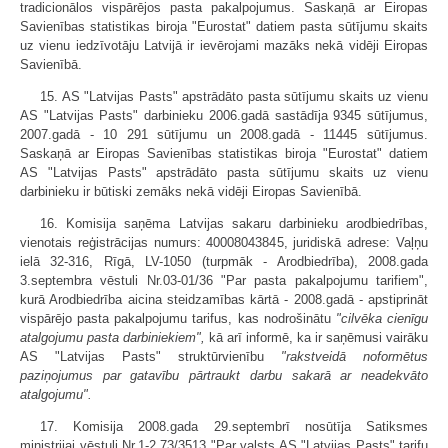
tradicionālos vispārējos pasta pakalpojumus. Saskaņā ar Eiropas
Savienības statistikas biroja "Eurostat" datiem pasta sūtījumu skaits
uz vienu iedzīvotāju Latvijā ir ievērojami mazāks nekā vidēji Eiropas
Savienībā.
15. AS "Latvijas Pasts" apstrādāto pasta sūtījumu skaits uz vienu
AS "Latvijas Pasts" darbinieku 2006.gadā sastādīja 9345 sūtījumus,
2007.gadā - 10 291 sūtījumu un 2008.gadā - 11445 sūtījumus.
Saskaņā ar Eiropas Savienības statistikas biroja "Eurostat" datiem
AS "Latvijas Pasts" apstrādāto pasta sūtījumu skaits uz vienu
darbinieku ir būtiski zemāks nekā vidēji Eiropas Savienībā.
16. Komisija saņēma Latvijas sakaru darbinieku arodbiedrības,
vienotais reģistrācijas numurs: 40008043845, juridiskā adrese: Vaļņu
ielā 32-316, Rīgā, LV-1050 (turpmāk - Arodbiedrība), 2008.gada
3.septembra vēstuli Nr.03-01/36 "Par pasta pakalpojumu tarifiem",
kurā Arodbiedrība aicina steidzamības kārtā - 2008.gadā - apstiprināt
vispārējo pasta pakalpojumu tarifus, kas nodrošinātu
"cilvēka cienīgu
atalgojumu pasta darbiniekiem",
kā arī informē, ka ir saņēmusi vairāku
AS "Latvijas Pasts" struktūrvienību
"rakstveidā noformētus
paziņojumus par gatavību pārtraukt darbu sakarā ar neadekvāto
atalgojumu".
17. Komisija 2008.gada 29.septembrī nosūtīja Satiksmes
ministrijai vēstuli Nr.1-2.73/3513 "Par valsts AS "Latvijas Pasts" tarifu