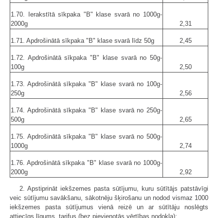
1.70. Ierakstītā sīkpaka "B" klase svarā no 1000g-
2000g
2,31
1.71. Apdrošinātā sīkpaka "B" klase svarā līdz 50g
2,45
1.72. Apdrošinātā sīkpaka "B" klase svarā no 50g-
100g
2,50
1.73. Apdrošinātā sīkpaka "B" klase svarā no 100g-
250g
2,56
1.74. Apdrošinātā sīkpaka "B" klase svarā no 250g-
500g
2,65
1.75. Apdrošinātā sīkpaka "B" klase svarā no 500g-
1000g
2,74
1.76. Apdrošinātā sīkpaka "B" klase svarā no 1000g-
2000g
2,92
2. Apstiprināt iekšzemes pasta sūtījumu, kuru sūtītājs patstāvīgi
veic sūtījumu savākšanu, sākotnēju šķirošanu un nodod vismaz 1000
iekšzemes pasta sūtījumus vienā reizē un ar sūtītāju noslēgts
attiecīgs līgums, tarifus (bez pievienotās vērtības nodokļa):