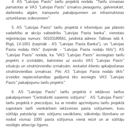
4. AS "Latvijas Pasts" tarifu projektā norāda:
"Tarifu izmaiņas
pamatotas ar VAS "Latvijas Pasts" izmaksu pieaugumu, galvenokārt,
darbinieku algām, transporta pakalpojumiem un infrastruktūras
uzturēšanas izdevumiem".
5. AS "Latvijas Pasts" tarifu projektā ir informējusi par plānoto
sadarbību ar akciju sabiedrību "Latvijas Pasta banka", vienotais
reģistrācijas numurs: 50103189561, juridiskā adrese: Tallinas ielā 4,
Rīgā, LV-1001 (turpmāk - AS "Latvijas Pasta Banka"), un "Latvijas
Pasta nodaļu tīkls" (turpmāk - "Latvijas Pasta nodaļu tīkls"). AS
"Latvijas Pasts" norāda, ka
"VAS "Latvijas Pasts" iesniegtais tarifu
projekts ir izstrādāts, balstoties uz esošo VAS "Latvijas Pasts"
situāciju un struktūrvienību izmaksām, ieskaitot klientu apkalpošanas
struktūrvienības izmaksas. Pēc AS "Latvijas Pasta nodaļu tīkls"
izveides nepieciešamības gadījumā tiks iesniegts VAS "Latvijas
Pasts" pakalpojumu tarifu projekts".
6. AS "Latvijas Pasts" tarifu projektā ir iekļāvusi tarifus
pakalpojumiem "Centralizēti saņemts sūtījums" . AS "Latvijas Pasts"
tarifu projektā ir precizējusi, ka ar minēto apzīmējumu tarifu projektā
saprotami tarifi vienkāršiem iekšzemes pasta sūtījumiem, kuru
sūtītājs patstāvīgi veic sūtījumu savākšanu, sākotnēju šķirošanu un
nodod vismaz 1000 pasta sūtījumus vienā reizē un ar sūtītāju
noslēgts attiecīgs līgums.