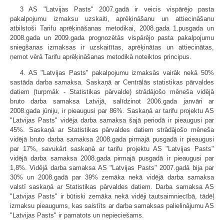
3 AS "Latvijas Pasts" 2007.gadā ir veicis vispārējo pasta
pakalpojumu izmaksu uzskaiti, aprēķināšanu un attiecināšanu
atbilstoši Tarifu aprēķināšanas metodikai, 2008.gada 1.pusgada un
2008.gada un 2009.gada prognozētās vispārējo pasta pakalpojumu
sniegšanas izmaksas ir uzskaitītas, aprēķinātas un attiecinātas,
ņemot vērā Tarifu aprēķināšanas metodikā noteiktos principus.
4. AS "Latvijas Pasts" pakalpojumu izmaksās vairāk nekā 50%
sastāda darba samaksa. Saskaņā ar Centrālās statistikas pārvaldes
datiem (turpmāk - Statistikas pārvalde) strādājošo mēneša vidējā
bruto darba samaksa Latvijā, salīdzinot 2006.gada janvāri ar
2008.gada jūniju, ir pieau­gusi par 86%. Saskaņā ar tarifu projektu AS
"Latvijas Pasts" vidēja darba samaksa šajā periodā ir pieaugusi par
45%. Saskaņā ar Statistikas pārvaldes datiem strādājošo mēneša
vidējā bruto darba samaksa 2008.gada pirmajā pusgadā ir pieaugusi
par 17%, savukārt saskaņā ar tarifu projektu AS "Latvijas Pasts"
vidējā darba samaksa 2008.gada pirmajā pusgadā ir pieaugusi par
1,8%. Vidējā darba samaksa AS "Latvijas Pasts" 2007.gadā bija par
30% un 2008.gadā par 39% zemāka nekā vidējā darba samaksa
valstī saskaņā ar Statistikas pārvaldes datiem. Darba samaksa AS
"Latvijas Pasts" ir būtiski zemāka nekā vidēji tautsaimniecībā, tādēļ
izmaksu pieaugums, kas saistīts ar darba samaksas palielinājumu AS
"Latvijas Pasts" ir pamatots un nepieciešams.