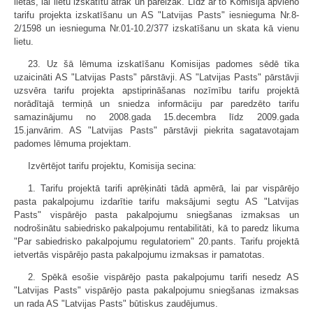
lietas, lai lietu izskatītu ātrāk un pareizāk. Līdz ar to Komisija apvieno
tarifu projekta izskatīšanu un AS "Latvijas Pasts" iesnieguma Nr.8-
2/1598 un iesnieguma Nr.01-10.2/377 izskatīšanu un skata kā vienu
lietu.
23. Uz šā lēmuma izskatīšanu Komisijas padomes sēdē tika
uzaicināti AS "Latvijas Pasts" pārstāvji. AS "Latvijas Pasts" pārstāvji
uzsvēra tarifu projekta apstiprināšanas nozīmību tarifu projektā
norādītajā termiņā un sniedza informāciju par paredzēto tarifu
samazinājumu no 2008.gada 15.decembra līdz 2009.gada
15.janvārim. AS "Latvijas Pasts" pārstāvji piekrita sagatavotajam
padomes lēmuma projektam.
Izvērtējot tarifu projektu, Komisija secina:
1. Tarifu projektā tarifi aprēķināti tādā apmērā, lai par vispārējo
pasta pakalpojumu izdarītie tarifu maksājumi segtu AS "Latvijas
Pasts" vispārējo pasta pakalpojumu sniegšanas izmaksas un
nodrošinātu sabiedrisko pakalpojumu rentabilitāti, kā to paredz likuma
"Par sabiedrisko pakalpojumu regulatoriem" 20.pants. Tarifu projektā
ietvertās vispārējo pasta pakalpojumu izmaksas ir pamatotas.
2. Spēkā esošie vispārējo pasta pakalpojumu tarifi nesedz AS
"Latvijas Pasts" vispārējo pasta pakalpojumu sniegšanas izmaksas
un rada AS "Latvijas Pasts" būtiskus zaudējumus.