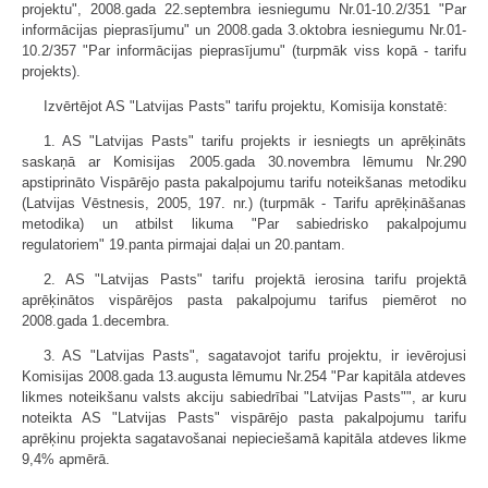
projektu", 2008.gada 22.septembra iesniegumu Nr.01-10.2/351 "Par
informācijas pieprasījumu" un 2008.gada 3.oktobra iesniegumu Nr.01-
10.2/357 "Par informācijas pieprasījumu" (turpmāk viss kopā - tarifu
projekts).
Izvērtējot AS "Latvijas Pasts" tarifu projektu, Komisija konstatē:
1. AS "Latvijas Pasts" tarifu projekts ir iesniegts un aprēķināts
saskaņā ar Komisijas 2005.gada 30.novembra lēmumu Nr.290
apstiprināto Vispārējo pasta pakalpojumu tarifu noteikšanas metodiku
(Latvijas Vēstnesis, 2005, 197. nr.) (turpmāk - Tarifu aprēķināšanas
metodika) un atbilst likuma "Par sabiedrisko pakalpojumu
regulatoriem" 19.panta pirmajai daļai un 20.pantam.
2. AS "Latvijas Pasts" tarifu projektā ierosina tarifu projektā
aprēķinātos vispārējos pasta pakalpojumu tarifus piemērot no
2008.gada 1.decembra.
3. AS "Latvijas Pasts", sagatavojot tarifu projektu, ir ievērojusi
Komisijas 2008.gada 13.augusta lēmumu Nr.254 "Par kapitāla atdeves
likmes noteikšanu valsts akciju sabiedrībai "Latvijas Pasts"", ar kuru
noteikta AS "Latvijas Pasts" vispārējo pasta pakalpojumu tarifu
aprēķinu projekta sagatavošanai nepieciešamā kapitāla atdeves likme
9,4% apmērā.