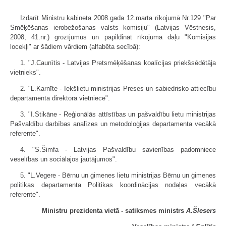
Izdarīt Ministru kabineta 2008.gada 12.marta rīkojumā Nr.129 "Par
Smēķēšanas ierobežošanas valsts komisiju" (Latvijas Vēstnesis,
2008, 41.nr.) grozījumus un papildināt rīkojuma daļu "Komisijas
locekļi" ar šādiem vārdiem (alfabēta secībā):
1. "J.Caunītis - Latvijas Pretsmēķēšanas koalīcijas priekšsēdētāja
vietnieks".
2. "L.Karnīte - Iekšlietu ministrijas Preses un sabiedrisko attiecību
departamenta direktora vietniece".
3. "I.Stikāne - Reģionālās attīstības un pašvaldību lietu ministrijas
Pašvaldību darbības analīzes un metodoloģijas departamenta vecākā
referente".
4. "S.Šimfa - Latvijas Pašvaldību savienības padomniece
veselības un sociālajos jautājumos".
5. "L.Vegere - Bērnu un ģimenes lietu ministrijas Bērnu un ģimenes
politikas departamenta Politikas koordinācijas nodaļas vecākā
referente".
Ministru prezidenta vietā - satiksmes ministrs
A.Šlesers