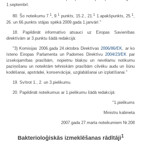
1.septem­brī.
1
1
1
1
80. Šo noteikumu 7.
, 9.
punkts, 15.2., 21.
1.apakšpunkts, 25.
,
26. un 66.punkts stājas spēkā 2009.gada 1.janvārī."
18. Papildināt informatīvo atsauci uz Eiropas Savienības
direktīvām ar 3.punktu šādā redakcijā:
"3) Komisijas 2006.gada 24.oktobra Direktīvas
2006/86/EK
, ar ko
īsteno Eiropas Parlamenta un Padomes Direktīvu
2004/23/EK
par
izsekojamības prasībām, nopietnu blakņu un nevēlamu notikumu
paziņošanu un noteiktām tehniskām prasībām cilvēku audu un šūnu
kodēšanai, apstrādei, konservācijai, uzglabāšanai un izplatīšanai."
19. Svītrot 1., 2. un 3.pielikumu.
20. Papildināt noteikumus ar 1.pielikumu šādā redakcijā:
"1.pielikums
Ministru kabineta
2007.gada 27.marta noteikumiem Nr.208
1
Bakterioloģiskās izmeklēšanas rādītāji