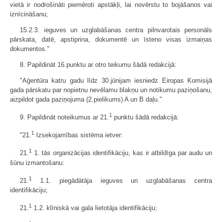
vietā ir nodrošināti piemēroti apstākļi, lai novērstu to bojāšanos vai
iznīcināšanu;
15.2.3. ieguves un uzglabāšanas centra pilnvarotais personāls
pārskata, datē, apstiprina, dokumentē un īsteno visas izmaiņas
dokumentos."
8. Papildināt 16.punktu ar otro teikumu šādā redakcijā:
"Aģentūra katru gadu līdz 30.jūnijam iesniedz Eiropas Komisijā
gada pārskatu par nopietnu nevēlamu blakņu un notikumu paziņošanu,
aizpildot gada paziņojuma (2.pielikums) A un B daļu."
1
9. Papildināt noteikumus ar 21.
punktu šādā redakcijā:
1
"21.
Izsekojamības sistēma ietver:
1
21.
1. tās organizācijas identifikāciju, kas ir atbildīga par audu un
šūnu izmantošanu:
1
21.
1.1. piegādātāja ieguves un uzglabāšanas centra
identifikāciju;
1
21.
1.2. klīniskā vai gala lietotāja identifikāciju;