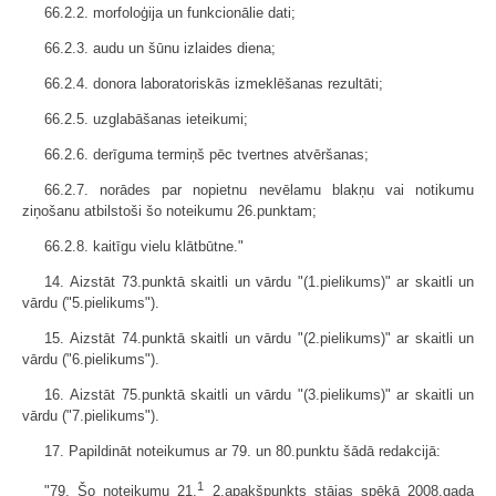
66.2.2. morfoloģija un funkcionālie dati;
66.2.3. audu un šūnu izlaides diena;
66.2.4. donora laboratoriskās izmeklēšanas rezultāti;
66.2.5. uzglabāšanas ieteikumi;
66.2.6. derīguma termiņš pēc tvertnes atvēršanas;
66.2.7. norādes par nopietnu nevēlamu blakņu vai notikumu
ziņošanu atbilstoši šo noteikumu 26.punktam;
66.2.8. kaitīgu vielu klātbūtne."
14. Aizstāt 73.punktā skaitli un vārdu "(1.pielikums)" ar skaitli un
vārdu ("5.pielikums").
15. Aizstāt 74.punktā skaitli un vārdu "(2.pielikums)" ar skaitli un
vārdu ("6.pielikums").
16. Aizstāt 75.punktā skaitli un vārdu "(3.pielikums)" ar skaitli un
vārdu ("7.pielikums").
17. Papildināt noteikumus ar 79. un 80.punktu šādā redakcijā:
1
"79. Šo noteikumu 21.
2.apakšpunkts stājas spēkā 2008.gada