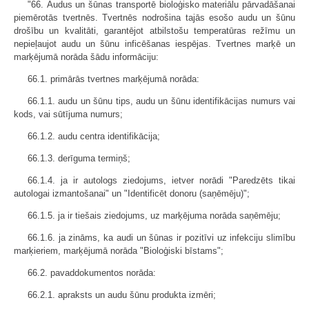
"66. Audus un šūnas transportē bioloģisko materiālu pārvadāšanai
piemērotās tvertnēs. Tvertnēs nodrošina tajās esošo audu un šūnu
drošību un kvalitāti, garantējot atbilstošu temperatūras režīmu un
nepieļaujot audu un šūnu inficēšanas iespējas. Tvertnes marķē un
marķējumā norāda šādu informāciju:
66.1. primārās tvertnes marķējumā norāda:
66.1.1. audu un šūnu tips, audu un šūnu identifikācijas numurs vai
kods, vai sūtījuma numurs;
66.1.2. audu centra identifikācija;
66.1.3. derīguma termiņš;
66.1.4. ja ir autologs ziedojums, ietver norādi "Paredzēts tikai
autologai izmantošanai" un "Identificēt donoru (saņēmēju)";
66.1.5. ja ir tiešais ziedojums, uz marķējuma norāda saņēmēju;
66.1.6. ja zināms, ka audi un šūnas ir pozitīvi uz infekciju slimību
marķieriem, marķējumā norāda "Bioloģiski bīstams";
66.2. pavaddokumentos norāda:
66.2.1. apraksts un audu šūnu produkta izmēri;