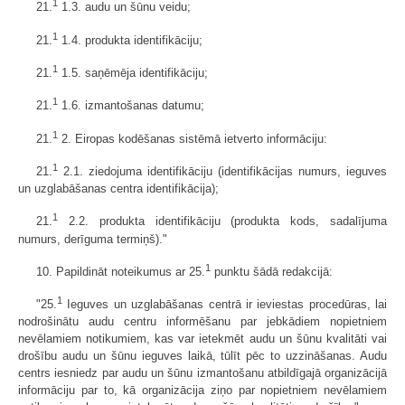
1
21.
1.3. audu un šūnu veidu;
1
21.
1.4. produkta identifikāciju;
1
21.
1.5. saņēmēja identifikāciju;
1
21.
1.6. izmantošanas datumu;
1
21.
2. Eiropas kodēšanas sistēmā ietverto informāciju:
1
21.
2.1. ziedojuma identifikāciju (identifikācijas numurs, ieguves
un uzglabāšanas centra identifikācija);
1
21.
2.2. produkta identifikāciju (produkta kods, sadalījuma
numurs, derīguma termiņš)."
1
10. Papildināt noteikumus ar 25.
punktu šādā redakcijā:
1
"25.
Ieguves un uzglabāšanas centrā ir ieviestas procedūras, lai
nodrošinātu audu centru informēšanu par jebkādiem nopietniem
nevēlamiem notikumiem, kas var ietekmēt audu un šūnu kvalitāti vai
drošību audu un šūnu ieguves laikā, tūlīt pēc to uzzināšanas. Audu
centrs iesniedz par audu un šūnu izmantošanu atbildīgajā organizācijā
informāciju par to, kā organizācija ziņo par nopietniem nevēlamiem