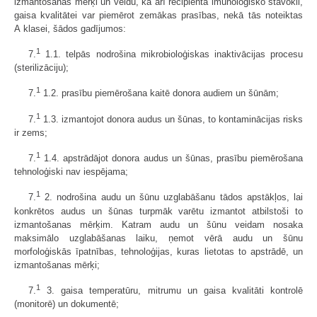
izmantošanas mērķi un veidu, kā arī recipienta imunoloģisko stāvokli,
gaisa kvalitātei var piemērot zemākas prasības, nekā tās noteiktas
A klasei, šādos gadījumos:
1
7.
1.1. telpās nodrošina mikrobioloģiskas inaktivācijas procesu
(sterilizāciju);
1
7.
1.2. prasību piemērošana kaitē donora audiem un šūnām;
1
7.
1.3. izmantojot donora audus un šūnas, to kontaminācijas risks
ir zems;
1
7.
1.4. apstrādājot donora audus un šūnas, prasību piemērošana
tehnoloģiski nav iespējama;
1
7.
2. nodrošina audu un šūnu uzglabāšanu tādos apstākļos, lai
konkrētos audus un šūnas turpmāk varētu izmantot atbilstoši to
izmantošanas mērķim. Katram audu un šūnu veidam nosaka
maksimālo uzglabāšanas laiku, ņemot vērā audu un šūnu
morfoloģiskās īpatnības, tehnoloģijas, kuras lietotas to apstrādē, un
izmantošanas mērķi;
1
7.
3. gaisa temperatūru, mitrumu un gaisa kvalitāti kontrolē
(monitorē) un dokumentē;