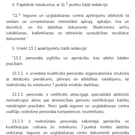
1
4. Papildināt noteikumus ar 11.
punktu šādā redakcijā:
1
"11.
Ieguves un uzglabāšanas centrā aprīkojumu atbilstoši tā
veidam un izmantošanas intensitātei apkopj, apkalpo, tīra un
dezinficē, un šīs darbības dokumentē. Medicīnisko ierīču
validēšanas, kalibrēšanas un tehniskās uzraudzības rezultātus
dokumentē."
5. Izteikt 13.2.apakšpunktu šādā redakcijā:
"13.2. personāla izglītību un apmācību, kas atbilst šādām
prasībām:
13.2.1. ir izveidota kvalificēta personāla organizatoriska struktūra
ar detalizētu pienākumu, pilnvaru un atbildības sadalījumu, lai
nodrošinātu šo noteikumu 7.punktā minētās darbības;
13.2.2. personāls ir sertificēts attiecīgajā specialitātē atbilstoši
normatīvajos aktos par ārstniecības personu sertifikācijas kārtību
noteiktajām prasībām. Reizi gadā ieguves un uzglabāšanas centra
vadītājs nodrošina personāla kompetences novērtēšanu;
13.2.3. ir nodrošināta personāla sākotnējā apmācība un
kvalifikācijas celšana šo noteikumu 7.punktā minēto darbību
veikšanai. Ieguves un uzglabāšanas centrs dokumentē personāla