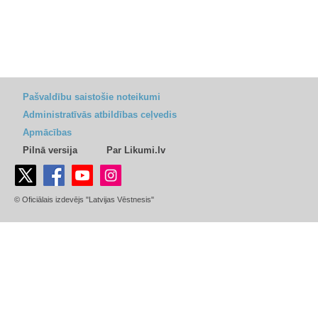
Pašvaldību saistošie noteikumi
Administratīvās atbildības ceļvedis
Apmācības
Pilnā versija
Par Likumi.lv
© Oficiālais izdevējs "Latvijas Vēstnesis"