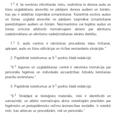
1
7.
4. lai novērstu inficēšanās risku, nodrošina to donora audu un
šūnu uzglabāšanu atsevišķi no pārējiem donora audiem un šūnām,
kas jau ir atdalītas turpmākai izmantošanai. Karantīnā esošos audus
un šūnas uzglabā atsevišķi no pārējiem turpmākai izmantošanai
paredzētajiem audiem un šūnām. Neizmantotos vai bojātos audus un
šūnas iznīcina atbilstoši normatīvajiem aktiem par atkritumu
sadedzināšanu un atkritumu sadedzināšanas iekārtu darbību;
1
7.
5. audu centros ir rakstiskas procedūras telpu tīrīšanai,
apkopei, audu un šūnu utilizācijai un rīcībai nestandarta situācijās."
1
2. Papildināt noteikumus ar 8.
punktu šādā redakcijā:
1
"8.
Ieguves un uzglabāšanas centrā ir rakstiska instrukcija par
personāla higiēnas un individuālo aizsardzības līdzekļu lietošanas
prasību ievērošanu."
1
3. Papildināt noteikumus ar 9.
punktu šādā redakcijā:
1
"9.
Strādājot ar bioloģisko materiālu, riski ir identificēti un
samazināti, un atbilst normatīvajos aktos noteiktajām prasībām par
higiēnisko un pretepidēmisko režīmu ārstniecības iestādēs. Ir noteikti
riski, kas attiecas uz procedūrām, vidi un personālu."