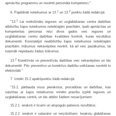
apmācību programmu un novērtē personāla kompetenci;".
1
2
6. Papildināt noteikumus ar 13.
un 13.
punktu šādā redakcijā:
1
"13.
Lai nodrošinātu ieguves un uzglabāšanas centra darbības
atbilstību šajos noteikumos noteiktajām prasībām, īpaši apmācītas un
kompetentas personas reizi divos gados veic ieguves un
uzglabāšanas centru darbības kvalitātes kontroli, kuras rezultātus
dokumentē. Konstatējot neatbilstību šajos noteikumos noteiktajām
prasībām, trūkumus nekavējoties novērš, kā arī veic pasākumus, lai
turpmāk nepieļautu šādus trūkumus.
2
13.
Korektīvās un preventīvās darbības veic nekavējoties un tās
dokumentē. Pēc preventīvo un korektīvo darbību veikšanas novērtē to
efektivitāti."
7. Izteikt 15.2.apakšpunktu šādā redakcijā:
"15.2. pārbauda visus pierakstus, procedūras un darbības, kas
saistītas ar šajos noteikumos minēto prasību izpildi ieguves un
uzglabāšanas centrā, un tās atbilst šādiem nosacījumiem:
15.2.1. ieraksti ir ticami un atspoguļo patiesos rezultātus;
15.2.2. ieraksti ir salasāmi un neizdzēšami. Ierakstu glabāšanas