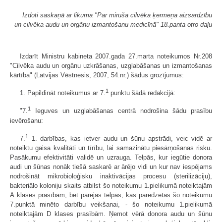
Izdoti saskaņā ar likuma "Par miruša cilvēka ķermeņa aizsardzību
un cilvēka audu un orgānu izmantošanu medicīnā" 18.panta otro daļu
Izdarīt Ministru kabineta 2007.gada 27.marta noteikumos Nr.208
"Cilvēka audu un orgānu uzkrāšanas, uzglabāšanas un izmantošanas
kārtība" (Latvijas Vēstnesis, 2007, 54.nr.) šādus grozījumus:
1
1. Papildināt noteikumus ar 7.
punktu šādā redakcijā:
1
"7.
Ieguves un uzglabāšanas centrā nodrošina šādu prasību
ievērošanu:
1
7.
1. darbības, kas ietver audu un šūnu apstrādi, veic vidē ar
noteiktu gaisa kvalitāti un tīrību, lai samazinātu piesārņošanas risku.
Pasākumu efektivitāti validē un uzrauga. Telpās, kur iegūtie donora
audi un šūnas nonāk tiešā saskarē ar ārējo vidi un kur nav iespējams
nodrošināt mikrobioloģisku inaktivācijas procesu (sterilizāciju),
bakteriālo koloniju skaits atbilst šo noteikumu 1.pielikumā noteiktajām
A klases prasībām, bet pārējās telpās, kas paredzētas šo noteikumu
7.punktā minēto darbību veikšanai, - šo noteikumu 1.pielikumā
noteiktajām D klases prasībām. Ņemot vērā donora audu un šūnu