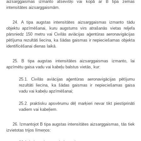
aizsarggaismas izmanto atsevišķi vai kopā ar B tipa zemas
intensitātes aizsarggaismām.
24. A tipa augstas intensitātes aizsarggaismas izmanto tādu
objektu apzīmēšanai, kuru augstums virs atrašanās vietas reljefa
pārsniedz 150 metru vai Civilās aviācijas aģentūras aeronavigācijas
pētījuma rezultāti liecina, ka šādas gaismas ir nepieciešamas objekta
identificēšanai dienas laikā.
25. B tipa augstas intensitātes aizsarggaismas izmanto, lai
apzīmētu gaisa vadu vai kabeļu balstus vietās, kur:
25.1. Civilās aviācijas aģentūras aeronavigācijas pētījumu
rezultāti liecina, ka šādas gaismas ir nepieciešamas gaisa
vadu vai kabeļu apzīmēšanai;
25.2. praktisku apsvērumu dēļ marķieri nevar tikt piestiprināti
vadiem vai kabeļiem.
26. Izmantojot B tipa augstas intensitātes aizsarggaismas, tās tiek
izvietotas trijos līmeņos: