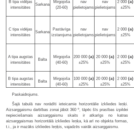
(a)
B tipa vidējas
Mirgojoša
nav
nav
2 000
Sarkana
intensitātes
(20-60)
pielietojams
pielietojams
±25%
(a)
C tipa vidējas
Pastāvīga
nav
nav
2 000
Sarkana
intensitātes
izstarojuma
pielietojams
pielietojams
±25%
(a)
(a)
(a)
A tipa augstas
Mirgojoša
200 000
20 000
2 000
Balta
intensitātes
(40-60)
±25%
±25%
±25%
(a)
(a)
(a)
B tipa augstas
Mirgojoša
100 000
20 000
2 000
Balta
intensitātes
(40-60)
±25%
±25%
±25%
Paskaidrojums.
Šajā tabulā nav norādīti ieteicamie horizontālie izkliedes leņķi.
Aizsarggaismu darbības zonai jābūt 360 º, tāpēc šīs prasības izpildei
nepieciešamais aizsarggaismu skaits ir atkarīgs no katras
aizsarggaismas horizontālā izkliedes leņķa, kā arī no objekta formas,
t.i., ja ir mazāks izkliedes leņķis, vajadzēs vairāk aizsarggaismu.