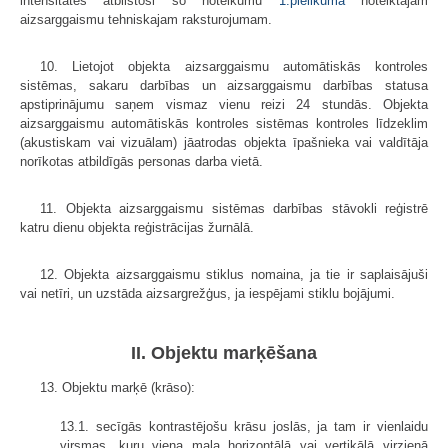
intensitātēs atbilstoši šo noteikumu
1.pielikumā
noteiktajam
aizsarggaismu tehniskajam raksturojumam.
10. Lietojot objekta aizsarggaismu automātiskās kontroles
sistēmas, sakaru darbības un aizsarggaismu darbības statusa
apstiprinājumu saņem vismaz vienu reizi 24 stundās. Objekta
aizsarggaismu automātiskās kontroles sistēmas kontroles līdzeklim
(akustiskam vai vizuālam) jāatrodas objekta īpašnieka vai valdītāja
norīkotas atbildīgās personas darba vietā.
11. Objekta aizsarggaismu sistēmas darbības stāvokli reģistrē
katru dienu objekta reģistrācijas žurnālā.
12. Objekta aizsarggaismu stiklus nomaina, ja tie ir saplaisājuši
vai netīri, un uzstāda aizsargrežģus, ja iespējami stiklu bojājumi.
II. Objektu marķēšana
13. Objektu marķē (krāso):
13.1. secīgās kontrastējošu krāsu joslās, ja tam ir vienlaidu
virsmas, kuru viena mala horizontālā vai vertikālā virzienā