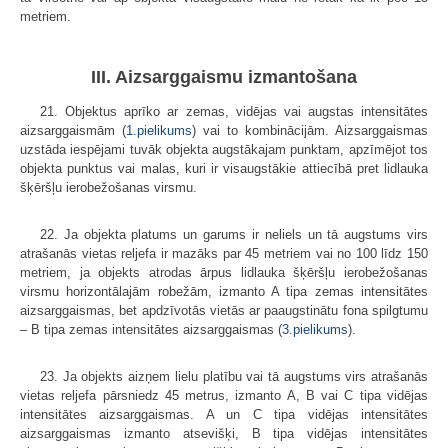
metriem.
III. Aizsarggaismu izmantošana
21. Objektus aprīko ar zemas, vidējas vai augstas intensitātes
aizsarggaismām (
1.pielikums
) vai to kombinācijām. Aizsarggaismas
uzstāda iespējami tuvāk objekta augstākajam punktam, apzīmējot tos
objekta punktus vai malas, kuri ir visaugstākie attiecībā pret lidlauka
šķēršļu ierobežošanas virsmu.
22. Ja objekta platums un garums ir neliels un tā augstums virs
atrašanās vietas reljefa ir mazāks par 45 metriem vai no 100 līdz 150
metriem, ja objekts atrodas ārpus lidlauka šķēršļu ierobežošanas
virsmu horizontālajām robežām, izmanto A tipa zemas intensitātes
aizsarggaismas, bet apdzīvotās vietās ar paaugstinātu fona spilgtumu
– B tipa zemas intensitātes aizsarggaismas (
3.pielikums
).
23. Ja objekts aizņem lielu platību vai tā augstums virs atrašanās
vietas reljefa pārsniedz 45 metrus, izmanto A, B vai C tipa vidējas
intensitātes aizsarggaismas. A un C tipa vidējas intensitātes
aizsarggaismas izmanto atsevišķi, B tipa vidējas intensitātes