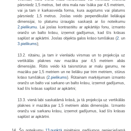
pārsniedz 1,5 metrus, bet otra mala nav īsāka par 4,5 metriem,
vai ja tam ir karkasveida forma, kura augstums vai platums
pārsniedz 1,5 metrus. Joslas veido perpendikulāri lielākajai
dimensijai, to platumu izraugās saskaņā ar šo noteikumu
2.pielikumu
. Lai joslas kontrastētu ar apkārtējo fonu, izmanto
oranžo un balto krāsu, izņemot gadījumus, kad šīs krāsas
saplūst ar apkārtni. Joslas objekta galos krāso tumšākas (
2.
un
3.pielikums
);
13.2. rūtainu, ja tam ir vienlaidu virsmas un to projekcija uz
vertikālās plaknes nav mazāka par 4,5 metriem abās
dimensijās. Rūtis veido kā taisnstūrus ar malu garumu, ne
mazāku par 1,5 metriem un ne lielāku par trim metriem, stūrus
krāso tumšākus (
2.pielikums
). Rūtainam marķējumam izmanto
oranžo un balto vai sarkano un balto krāsu, izņemot gadījumus,
kad šīs krāsas saplūst ar apkārtni;
13.3. vienā labi saskatāmā krāsā, ja tā projekcija uz vertikālās
plaknes ir mazāka par 1,5 metriem abās dimensijās. Izmanto
oranžu vai sarkanu krāsu, izņemot gadījumus, kad šīs krāsas
saplūst ar apkārtni.
14. Šo noteikumu
13.punktā
minētajos gadījumos nepieciešamā