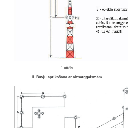
1.attēls
II. Būvju aprīkošana ar aizsarggaismām