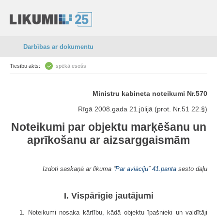
Darbības ar dokumentu
Tiesību akts:
spēkā esošs
Ministru kabineta noteikumi Nr.570
Rīgā 2008.gada 21.jūlijā (prot. Nr.51 22.§)
Noteikumi par objektu marķēšanu un
aprīkošanu ar aizsarggaismām
Izdoti saskaņā ar likuma “
Par aviāciju
”
41.panta
sesto daļu
I. Vispārīgie jautājumi
1. Noteikumi nosaka kārtību, kādā objektu īpašnieki un valdītāji