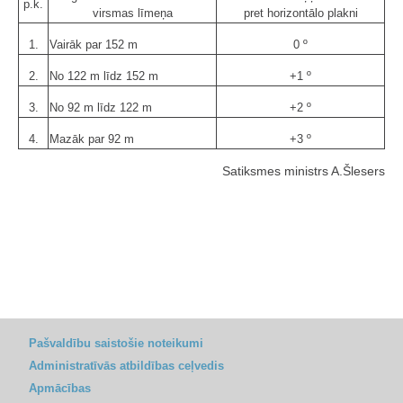
p.k.
virsmas līmeņa
pret horizontālo plakni
1.
Vairāk par 152 m
0 º
2.
No 122 m līdz 152 m
+1 º
3.
No 92 m līdz 122 m
+2 º
4.
Mazāk par 92 m
+3 º
Satiksmes ministrs A.Šlesers
Pašvaldību saistošie noteikumi
Administratīvās atbildības ceļvedis
Apmācības