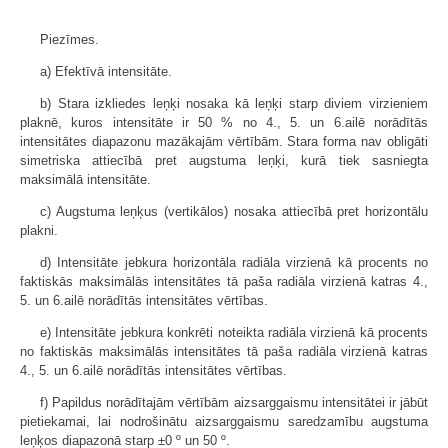
Piezīmes.
a) Efektīvā intensitāte.
b) Stara izkliedes leņķi nosaka kā leņķi starp diviem virzieniem
plaknē, kuros intensitāte ir 50 % no 4., 5. un 6.ailē norādītās
intensitātes diapazonu mazākajām vērtībām. Stara forma nav obligāti
simetriska attiecībā pret augstuma leņķi, kurā tiek sasniegta
maksimālā intensitāte.
c) Augstuma leņķus (vertikālos) nosaka attiecībā pret horizontālu
plakni.
d) Intensitāte jebkura horizontāla radiāla virzienā kā procents no
faktiskās maksimālās intensitātes tā paša radiāla virzienā katras 4.,
5. un 6.ailē norādītās intensitātes vērtības.
e) Intensitāte jebkura konkrēti noteikta radiāla virzienā kā procents
no faktiskās maksimālās intensitātes tā paša radiāla virzienā katras
4., 5. un 6.ailē norādītās intensitātes vērtības.
f) Papildus norādītajām vērtībām aizsarggaismu intensitātei ir jābūt
pietiekamai, lai nodrošinātu aizsarggaismu saredzamību augstuma
leņķos diapazonā starp ±0 º un 50 º.