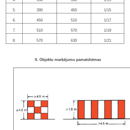
5.
390
450
1/15
6.
450
510
1/17
7.
510
570
1/19
8.
570
630
1/21
II. Objektu marķējumu pamatshēmas