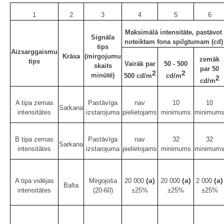
1
2
3
4
5
6
Maksimālā intensitāte, pastāvot
Signāla
noteiktam fona spilgtumam (cd)
tips
Aizsarggaismu
Krāsa
(mirgojumu
zemāk
tips
Vairāk par
50 - 500
skaits
par 50
2
2
minūtē)
500 cd/m
cd/m
2
cd/m
A tipa zemas
Pastāvīga
nav
10
10
Sarkana
intensitātes
izstarojuma
pielietojams
minimums
minimum
B tipa zemas
Pastāvīga
nav
32
32
Sarkana
intensitātes
izstarojuma
pielietojams
minimums
minimum
(a)
(a)
(a)
A tipa vidējas
Mirgojoša
20 000
20 000
2 000
Balta
intensitātes
(20-60)
±25%
±25%
±25%