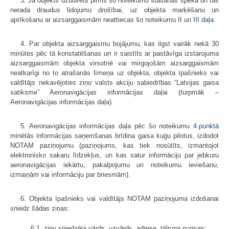
3. Ja objekts uzbūvēts pirms šo noteikumu stāšanās spēkā un tas
nerada draudus lidojumu drošībai, uz objekta marķēšanu un
aprīkošanu ar aizsarggaismām neattiecas šo noteikumu
II
un
III daļa
.
4. Par objekta aizsarggaismu bojājumu, kas ilgst vairāk nekā 30
minūtes pēc tā konstatēšanas un ir saistīts ar pastāvīga izstarojuma
aizsarggaismām objekta virsotnē vai mirgojošām aizsarggaismām
neatkarīgi no to atrašanās līmeņa uz objekta, objekta īpašnieks vai
valdītājs nekavējoties ziņo valsts akciju sabiedrības “Latvijas gaisa
satiksme” Aeronavigācijas informācijas daļai (turpmāk –
Aeronavigācijas informācijas daļa).
5. Aeronavigācijas informācijas daļa pēc šo noteikumu
4.punktā
minētās informācijas saņemšanas brīdina gaisa kuģu pilotus, izdodot
NOTAM paziņojumu (paziņojums, kas tiek nosūtīts, izmantojot
elektronisko sakaru līdzekļus, un kas satur informāciju par jebkuru
aeronavigācijas iekārtu, pakalpojumu un noteikumu ieviešanu,
izmaiņām vai informāciju par briesmām).
6. Objekta īpašnieks vai valdītājs NOTAM paziņojuma izdošanai
sniedz šādas ziņas:
6.1. ziņu sniedzēja vārds, uzvārds, adrese, tālruņa numurs;