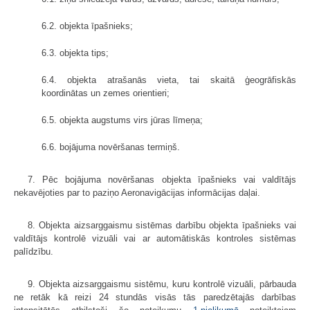
6.2. objekta īpašnieks;
6.3. objekta tips;
6.4. objekta atrašanās vieta, tai skaitā ģeogrāfiskās
koordinātas un zemes orientieri;
6.5. objekta augstums virs jūras līmeņa;
6.6. bojājuma novēršanas termiņš.
7. Pēc bojājuma novēršanas objekta īpašnieks vai valdītājs
nekavējoties par to paziņo Aeronavigācijas informācijas daļai.
8. Objekta aizsarggaismu sistēmas darbību objekta īpašnieks vai
valdītājs kontrolē vizuāli vai ar automātiskās kontroles sistēmas
palīdzību.
9. Objekta aizsarggaismu sistēmu, kuru kontrolē vizuāli, pārbauda
ne retāk kā reizi 24 stundās visās tās paredzētajās darbības