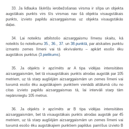
33. Ja lidlauka šķēršļu ierobežošanas virsma ir slīpa un objekta
augstākais punkts virs šīs virsmas nav šā objekta visaugstākais
punkts, izvieto papildu aizsarggaismas uz objekta visaugstākās
daļas.
34. Lai noteiktu atbilstošo aizsarggaismu līmeņu skaitu, kā
noteikts šo noteikumu
35.
,
36.
,
37.
un
38.punktā
, par atskaites punktu
izmanto zemes līmeni vai tā ekvivalentu – apkārt esošo ēku
augstākos punktus (
3.pielikums
).
35. Ja objekts ir apzīmēts ar A tipa vidējas intensitātes
aizsarggaismām, bet tā visaugstākais punkts atrodas augstāk par 105
metriem, uz tā starp augšējām aizsarggaismām un zemes līmeni vai
tuvumā esošo ēku augstākajiem punktiem vienādā attālumā citu no
citas izvieto papildu aizsarggaismas tā, lai intervāli starp tām
nepārsniegtu 105 metrus.
36. Ja objekts ir apzīmēts ar B tipa vidējas intensitātes
aizsarggaismām, bet tā visaugstākais punkts atrodas augstāk par 45
metriem, uz tā starp augšējām aizsarggaismām un zemes līmeni vai
tuvumā esošo ēku augstākajiem punktiem papildus pamīšus izvieto B