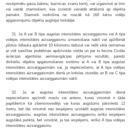
nostiprinātu gaisa balonu, baznīcas zvanu torni), var izgaismot ar trim
vai vairāk starmešiem, kas izvietoti vienādā attālumā ap objekta
pamatni. Starmeši nodrošina ne mazāk kā 160 luksu vidējo
apgaismojumu objekta augšējai trešdaļai.
31. Ja A vai B tipa augstas intensitātes aizsarggaismu vai A tipa
vidējas intensitātes aizsarggaismu izmantošana naktī var apžilbināt
pilotus lidlauka apkārtnē 10 kilometru rādiusā vai radīt vērā ņemamas
ar vidi saistītas problēmas apdzīvotās vietās un par to liecina Civilās
aviācijas aģentūras aeronavigācijas pētījuma rezultāti, paredz
divkāršu objekta apgaismošanas sistēmu ar A vai B tipa augstas
intensitātes aizsarggaismām vai, ja nepieciešams, ar A tipa vidējas
intensitātes aizsarggaismām dienā un krēslas stundās un B vai C tipa
vidējas intensitātes aizsarggaismām naktī.
32. Ja ar augstas intensitātes aizsarggaismām dienā
nepieciešams apzīmēt mastu vai antenu, kuras virsotnē ir tāda
papildierīce kā zibensnovedējs vai kuras augstums pārsniedz 12
metru, bet tās virsotnē nav iespējams uzstādīt augstas intensitātes
aizsarggaismu, augstas intensitātes aizsarggaismu ierīko iespējami
augstākā punktā, bet virsotnē, ja tas iespējams, ierīko A tipa vidējas
intensitātes aizsarggaismu.