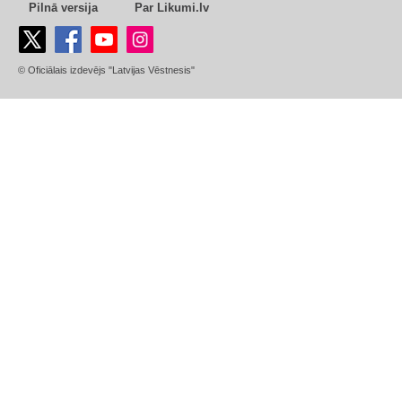
Pilnā versija
Par Likumi.lv
© Oficiālais izdevējs "Latvijas Vēstnesis"