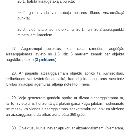
26.1. balsta visaugstākajā punktā;
26.2. gaisa vadu vai kabeļu nokares līknes viszemākajā
punktā;
26.3. vidū starp šo noteikumu 26.1. un 26.2.apakšpunktā
minētajiem līmeņiem.
27. Apgaismojot objektus, kas rada izmešus, augšējās
aizsarggaismas izvieto no 1,5 līdz 3 metriem zemāk par objekta
augstāko punktu (
3.pielikums
).
28. Ar pagaidu aizsarggaismām objektu aprīko tā būvniecības,
ierīkošanas vai izvietošanas laikā, kad objekta augstums sasniedz
Civilās aviācijas aģentūras atļaujā noteikto līmeni.
29. Vēja ģeneratora gondolu aprīko ar divām aizsarggaismām tā,
lai to izvietojums horizontālajā plaknē gaisa kuģa pilotam nodrošinātu
ne mazāk kā vienas aizsarggaismas saskatāmību no jebkura virziena
un aizsarggaismu darbības zona būtu 360 grādi.
30. Objektus, kurus nevar aprīkot ar aizsarggaismām (piemēram,