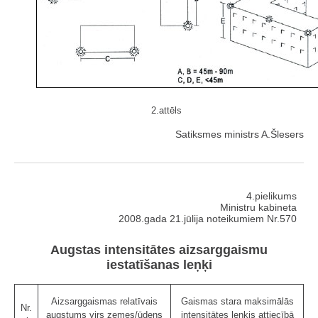
2.attēls
Satiksmes ministrs A.Šlesers
4.pielikums
Ministru kabineta
2008.gada 21.jūlija noteikumiem Nr.570
Augstas intensitātes aizsarggaismu
iestatīšanas leņķi
Aizsarggaismas relatīvais
Gaismas stara maksimālās
Nr.
augstums virs zemes/ūdens
intensitātes leņķis attiecībā