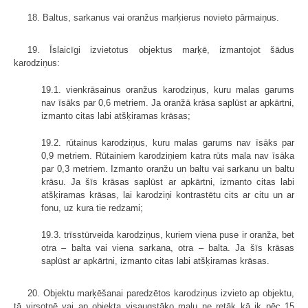
18. Baltus, sarkanus vai oranžus marķierus novieto pārmaiņus.
19. Īslaicīgi izvietotus objektus marķē, izmantojot šādus
karodziņus:
19.1. vienkrāsainus oranžus karodziņus, kuru malas garums
nav īsāks par 0,6 metriem. Ja oranžā krāsa saplūst ar apkārtni,
izmanto citas labi atšķiramas krāsas;
19.2. rūtainus karodziņus, kuru malas garums nav īsāks par
0,9 metriem. Rūtainiem karodziņiem katra rūts mala nav īsāka
par 0,3 metriem. Izmanto oranžu un baltu vai sarkanu un baltu
krāsu. Ja šīs krāsas saplūst ar apkārtni, izmanto citas labi
atšķiramas krāsas, lai karodziņi kontrastētu cits ar citu un ar
fonu, uz kura tie redzami;
19.3. trīsstūrveida karodziņus, kuriem viena puse ir oranža, bet
otra – balta vai viena sarkana, otra – balta. Ja šīs krāsas
saplūst ar apkārtni, izmanto citas labi atšķiramas krāsas.
20. Objektu marķēšanai paredzētos karodziņus izvieto ap objektu,
tā virsotnē vai ap objekta visaugstāko malu ne retāk kā ik pēc 15