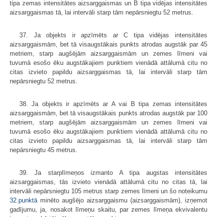
tipa zemas intensitātes aizsarggaismas un B tipa vidējas intensitātes
aizsarggaismas tā, lai intervāli starp tām nepārsniegtu 52 metrus.
37. Ja objekts ir apzīmēts ar C tipa vidējas intensitātes
aizsarggaismām, bet tā visaugstākais punkts atrodas augstāk par 45
metriem, starp augšējām aizsarggaismām un zemes līmeni vai
tuvumā esošo ēku augstākajiem punktiem vienādā attālumā citu no
citas izvieto papildu aizsarggaismas tā, lai intervāli starp tām
nepārsniegtu 52 metrus.
38. Ja objekts ir apzīmēts ar A vai B tipa zemas intensitātes
aizsarg­gaismām, bet tā visaugstākais punkts atrodas augstāk par 100
metriem, starp augšējām aizsarggaismām un zemes līmeni vai
tuvumā esošo ēku augstākajiem punktiem vienādā attālumā citu no
citas izvieto papildu aizsarggaismas tā, lai intervāli starp tām
nepārsniegtu 45 metrus.
39. Ja starplīmeņos izmanto A tipa augstas intensitātes
aizsarggaismas, tās izvieto vienādā attālumā citu no citas tā, lai
intervāli nepārsniegtu 105 metrus starp zemes līmeni un šo noteikumu
32.punktā
minēto augšējo aizsarggaismu (aizsarggaismām), izņemot
gadījumu, ja, nosakot līmeņu skaitu, par zemes līmeņa ekvivalentu