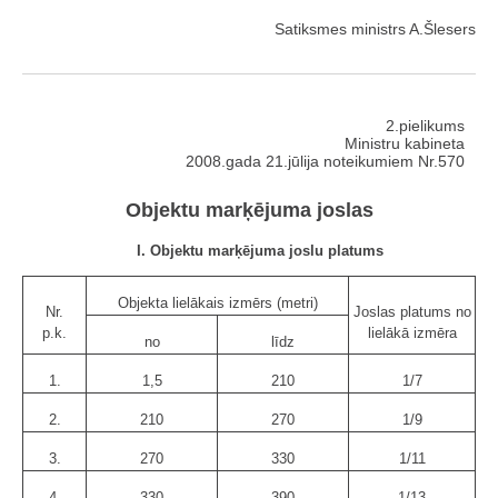
Satiksmes ministrs A.Šlesers
2.pielikums
Ministru kabineta
2008.gada 21.jūlija noteikumiem Nr.570
Objektu marķējuma joslas
I. Objektu marķējuma joslu platums
Objekta lielākais izmērs (metri)
Nr.
Joslas platums no
p.k.
lielākā izmēra
no
līdz
1.
1,5
210
1/7
2.
210
270
1/9
3.
270
330
1/11
4.
330
390
1/13