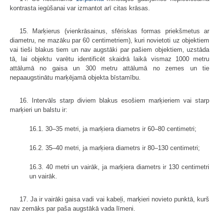
kontrasta iegūšanai var izmantot arī citas krāsas.
15. Marķierus (vienkrāsainus, sfēriskas formas priekšmetus ar
diametru, ne mazāku par 60 centimetriem), kuri novietoti uz objektiem
vai tieši blakus tiem un nav augstāki par pašiem objektiem, uzstāda
tā, lai objektu varētu identificēt skaidrā laikā vismaz 1000 metru
attālumā no gaisa un 300 metru attālumā no zemes un tie
nepaaugstinātu marķējamā objekta bīstamību.
16. Intervāls starp diviem blakus esošiem marķieriem vai starp
marķieri un balstu ir:
16.1. 30–35 metri, ja marķiera diametrs ir 60–80 centimetri;
16.2. 35–40 metri, ja marķiera diametrs ir 80–130 centimetri;
16.3. 40 metri un vairāk, ja marķiera diametrs ir 130 centimetri
un vairāk.
17. Ja ir vairāki gaisa vadi vai kabeļi, marķieri novieto punktā, kurš
nav zemāks par paša augstākā vada līmeni.