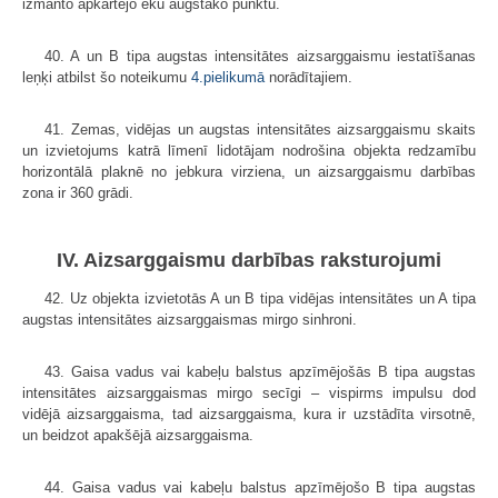
izmanto apkārtējo ēku augstāko punktu.
40. A un B tipa augstas intensitātes aizsarggaismu iestatīšanas
leņķi atbilst šo noteikumu
4.pielikumā
norādītajiem.
41. Zemas, vidējas un augstas intensitātes aizsarggaismu skaits
un izvietojums katrā līmenī lidotājam nodrošina objekta redzamību
horizontālā plaknē no jebkura virziena, un aizsarggaismu darbības
zona ir 360 grādi.
IV. Aizsarggaismu darbības raksturojumi
42. Uz objekta izvietotās A un B tipa vidējas intensitātes un A tipa
augstas intensitātes aizsarggaismas mirgo sinhroni.
43. Gaisa vadus vai kabeļu balstus apzīmējošās B tipa augstas
intensitātes aizsarggaismas mirgo secīgi – vispirms impulsu dod
vidējā aizsarggaisma, tad aizsarggaisma, kura ir uzstādīta virsotnē,
un beidzot apakšējā aizsarggaisma.
44. Gaisa vadus vai kabeļu balstus apzīmējošo B tipa augstas