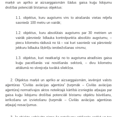
marķē un aprīko ar aizsarggaismām šādus gaisa kuģu lidojumu
drošībai potenciāli bīstamus objektus:
1.1. objektus, kuru augstums virs to atrašanās vietas reljefa
sasniedz 100 metru un vairāk;
1.2. objektus, kuru absolūtais augstums par 30 metriem un
vairāk pārsniedz lidlauka kontrolpunkta absolūto augstumu, –
piecu kilometru rādiusā no tā – vai kuri sasniedz vai pārsniedz
jebkuru lidlauka šķēršļu ierobežošanas virsmu;
1.3. objektus, kuri neatkarīgi no to augstuma atradīsies gaisa
kuģu pacelšanās vai nosēšanās sektorā, – divu kilometru
attālumā no skrejceļa tuvākā sliekšņa.
2. Objektus marķē un aprīko ar aizsarggaismām, ievērojot valsts
aģentūras “Civilās aviācijas aģentūra” (turpmāk – Civilās aviācijas
aģentūra) normatīvajos aktos noteiktajā kārtībā izsniegtās atļaujas par
gaisa kuģu lidojumu drošībai potenciāli bīstamu objektu būvēšanu,
ierīkošanu un izvietošanu (turpmāk – Civilās aviācijas aģentūras
atļauja) nosacījumus.