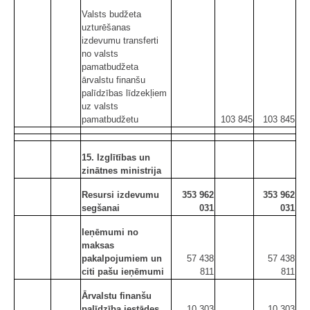
Valsts budžeta
uzturēšanas
izdevumu transferti
no valsts
pamatbudžeta
ārvalstu finanšu
palīdzības līdzekļiem
uz valsts
pamatbudžetu
103 845
103 845
15. Izglītības un
zinātnes ministrija
Resursi izdevumu
353 962
353 962
segšanai
031
031
Ieņēmumi no
maksas
pakalpojumiem un
57 438
57 438
citi pašu ieņēmumi
811
811
Ārvalstu finanšu
palīdzība iestādes
10 303
10 303