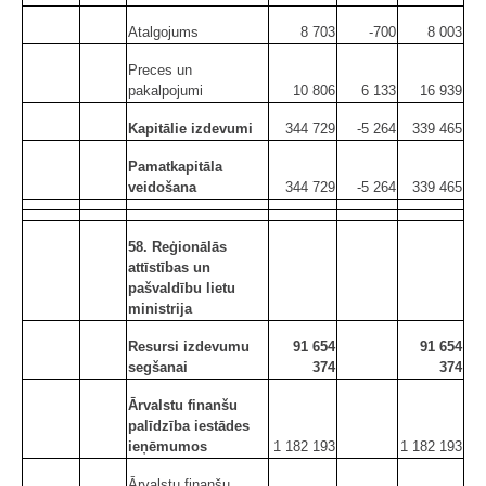
Atalgojums
8 703
-700
8 003
Preces un
pakalpojumi
10 806
6 133
16 939
Kapitālie izdevumi
344 729
-5 264
339 465
Pamatkapitāla
veidošana
344 729
-5 264
339 465
58. Reģionālās
attīstības un
pašvaldību lietu
ministrija
Resursi izdevumu
91 654
91 654
segšanai
374
374
Ārvalstu finanšu
palīdzība iestādes
ieņēmumos
1 182 193
1 182 193
Ārvalstu finanšu