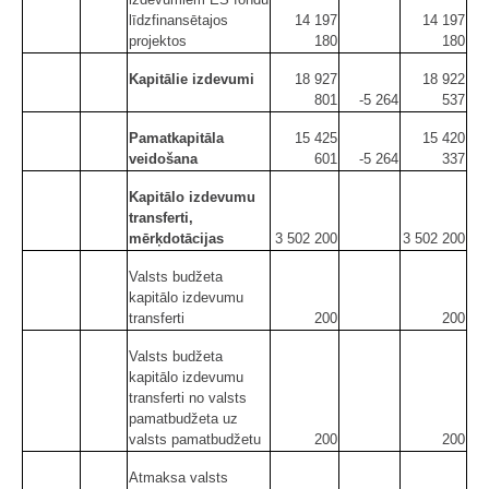
līdzfinansētajos
14 197
14 197
projektos
180
180
Kapitālie izdevumi
18 927
18 922
801
-5 264
537
Pamatkapitāla
15 425
15 420
veidošana
601
-5 264
337
Kapitālo izdevumu
transferti,
mērķdotācijas
3 502 200
3 502 200
Valsts budžeta
kapitālo izdevumu
transferti
200
200
Valsts budžeta
kapitālo izdevumu
transferti no valsts
pamatbudžeta uz
valsts pamatbudžetu
200
200
Atmaksa valsts