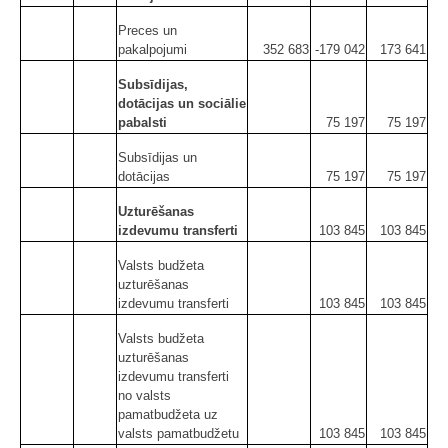
Preces un
pakalpojumi
352 683
-179 042
173 641
Subsīdijas,
dotācijas un sociālie
pabalsti
75 197
75 197
Subsīdijas un
dotācijas
75 197
75 197
Uzturēšanas
izdevumu transferti
103 845
103 845
Valsts budžeta
uzturēšanas
izdevumu transferti
103 845
103 845
Valsts budžeta
uzturēšanas
izdevumu transferti
no valsts
pamatbudžeta uz
valsts pamatbudžetu
103 845
103 845