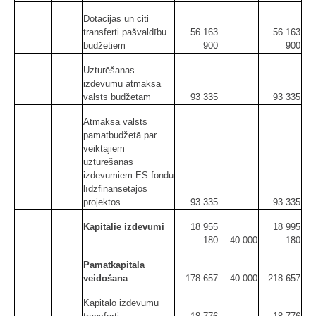
Dotācijas un citi
transferti pašvaldību
56 163
56 163
budžetiem
900
900
Uzturēšanas
izdevumu atmaksa
valsts budžetam
93 335
93 335
Atmaksa valsts
pamatbudžetā par
veiktajiem
uzturēšanas
izdevumiem ES fondu
līdzfinansētajos
projektos
93 335
93 335
Kapitālie izdevumi
18 955
18 995
180
40 000
180
Pamatkapitāla
veidošana
178 657
40 000
218 657
Kapitālo izdevumu