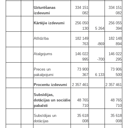
Uzturēšanas
334 151
334 151
izdevumi
082
082
Kārtējie izdevumi
256 050
256 055
130
5 264
394
Atlīdzība
182 149
182 148
763
-869
894
Atalgojums
146 022
146 022
995
-700
295
Preces un
73 900
73 906
pakalpojumi
367
6 133
500
Procentu izdevumi
2 357 461
2 357 461
Subsīdijas,
dotācijas un sociālie
48 765
48 765
pabalsti
710
710
Subsīdijas un
35 618
35 618
dotācijas
008
008