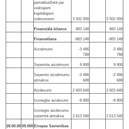
pamatbudžetā par
veiktajiem
kapitālajiem
izdevumiem
3 502 000
3 502 000
Finansiālā bilance
883 148
883 148
Finansēšana
-883 148
-883 148
Aizņēmumi
-3 486
-3 486
788
788
Saņemtie aizņēmumi
9 900
9 900
Saņemto aizņēmumu
-3 496
-3 496
atmaksa
688
688
Aizdevumi
2 603 640
2 603 640
Izsniegtie aizdevumi
-9 900
-9 900
Izsniegto aizdevumu
saņemtā atmaksa
2 613 540
2 613 540
28.00.00
09.000
Eiropas Savienības