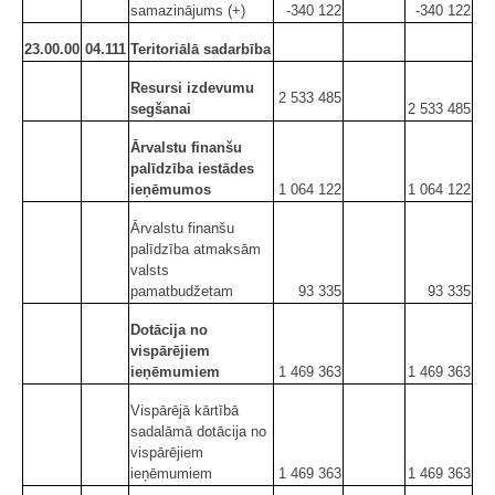
samazinājums (+)
-340 122
-340 122
23.00.00
04.111
Teritoriālā sadarbība
Resursi izdevumu
2 533 485
segšanai
2 533 485
Ārvalstu finanšu
palīdzība iestādes
ieņēmumos
1 064 122
1 064 122
Ārvalstu finanšu
palīdzība atmaksām
valsts
pamatbudžetam
93 335
93 335
Dotācija no
vispārējiem
ieņēmumiem
1 469 363
1 469 363
Vispārējā kārtībā
sadalāmā dotācija no
vispārējiem
ieņēmumiem
1 469 363
1 469 363