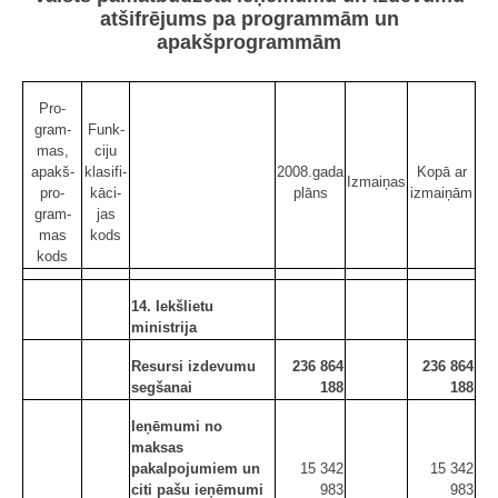
atšifrējums pa programmām un
apakšprogrammām
Pro­
gram­
Funk­
mas,
ciju
apakš­
kla­si­fi­
2008.gada
Kopā ar
Izmaiņas
pro­
kā­ci­
plāns
izmaiņām
gram­
jas
mas
kods
kods
14. Iekšlietu
ministrija
Resursi izdevumu
236 864
236 864
segšanai
188
188
Ieņēmumi no
maksas
pakalpojumiem un
15 342
15 342
citi pašu ieņēmumi
983
983