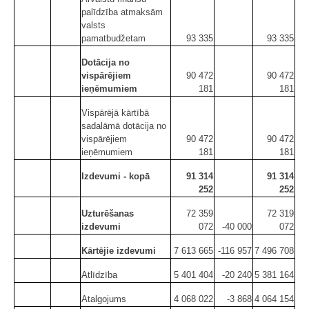
palīdzība atmaksām
valsts
pamatbudžetam
93 335
93 335
Dotācija no
vispārējiem
90 472
90 472
ieņēmumiem
181
181
Vispārējā kārtībā
sadalāmā dotācija no
vispārējiem
90 472
90 472
ieņēmumiem
181
181
Izdevumi - kopā
91 314
91 314
252
252
Uzturēšanas
72 359
72 319
izdevumi
072
-40 000
072
Kārtējie izdevumi
7 613 665
-116 957
7 496 708
Atlīdzība
5 401 404
-20 240
5 381 164
Atalgojums
4 068 022
-3 868
4 064 154