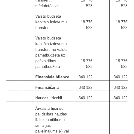
transferti,
18 776
18 776
mērķdotācijas
523
523
Valsts budžeta
kapitālo izdevumu
18 776
18 776
transferti
523
523
Valsts budžeta
kapitālo izdevumu
transferti no valsts
pamatbudžeta uz
pašvaldības
18 776
18 776
pamatbudžetu
523
523
Finansiālā bilance
340 122
340 122
Finansēšana
-340 122
-340 122
Naudas līdzekļi
-340 122
-340 122
Ārvalstu finanšu
palīdzības naudas
līdzekļu atlikumu
izmaiņas
palielinājums (-) vai