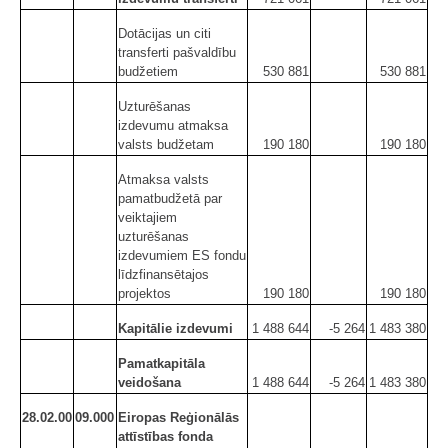
Dotācijas un citi
transferti pašvaldību
budžetiem
530 881
530 881
Uzturēšanas
izdevumu atmaksa
valsts budžetam
190 180
190 180
Atmaksa valsts
pamatbudžetā par
veiktajiem
uzturēšanas
izdevumiem ES fondu
līdzfinansētajos
projektos
190 180
190 180
Kapitālie izdevumi
1 488 644
-5 264
1 483 380
Pamatkapitāla
veidošana
1 488 644
-5 264
1 483 380
28.02.00
09.000
Eiropas Reģionālās
attīstības fonda