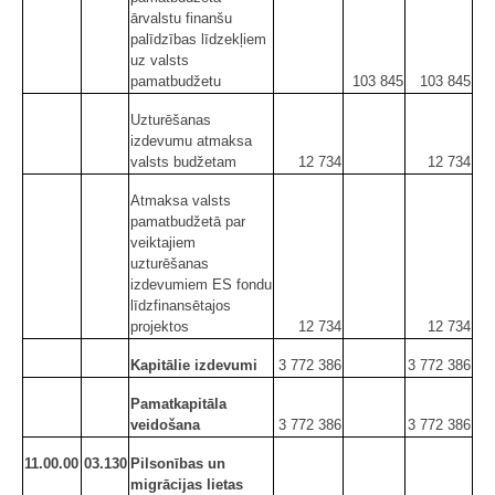
ārvalstu finanšu
palīdzības līdzekļiem
uz valsts
pamatbudžetu
103 845
103 845
Uzturēšanas
izdevumu atmaksa
valsts budžetam
12 734
12 734
Atmaksa valsts
pamatbudžetā par
veiktajiem
uzturēšanas
izdevumiem ES fondu
līdzfinansētajos
projektos
12 734
12 734
Kapitālie izdevumi
3 772 386
3 772 386
Pamatkapitāla
veidošana
3 772 386
3 772 386
11.00.00
03.130
Pilsonības un
migrācijas lietas