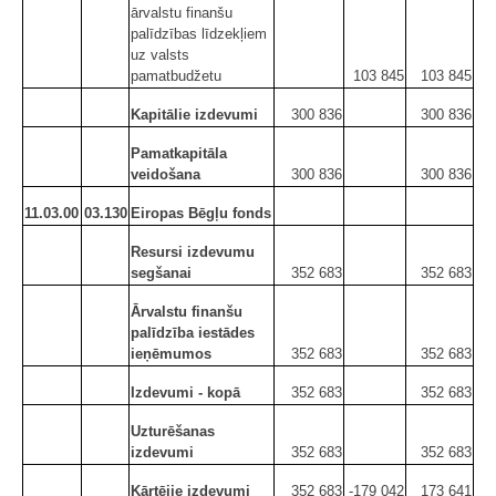
ārvalstu finanšu
palīdzības līdzekļiem
uz valsts
pamatbudžetu
103 845
103 845
Kapitālie izdevumi
300 836
300 836
Pamatkapitāla
veidošana
300 836
300 836
11.03.00
03.130
Eiropas Bēgļu fonds
Resursi izdevumu
segšanai
352 683
352 683
Ārvalstu finanšu
palīdzība iestādes
ieņēmumos
352 683
352 683
Izdevumi - kopā
352 683
352 683
Uzturēšanas
izdevumi
352 683
352 683
Kārtējie izdevumi
352 683
-179 042
173 641