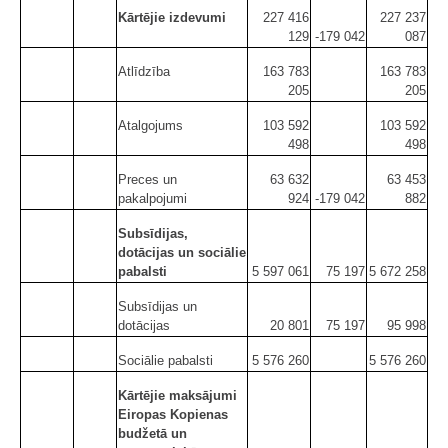
Kārtējie izdevumi
227 416
227 237
129
-179 042
087
Atlīdzība
163 783
163 783
205
205
Atalgojums
103 592
103 592
498
498
Preces un
63 632
63 453
pakalpojumi
924
-179 042
882
Subsīdijas,
dotācijas un sociālie
pabalsti
5 597 061
75 197
5 672 258
Subsīdijas un
dotācijas
20 801
75 197
95 998
Sociālie pabalsti
5 576 260
5 576 260
Kārtējie maksājumi
Eiropas Kopienas
budžetā un