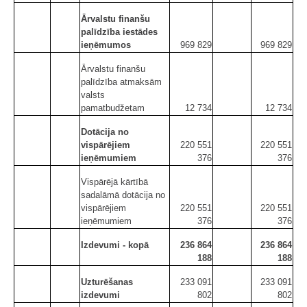
Ārvalstu finanšu
palīdzība iestādes
ieņēmumos
969 829
969 829
Ārvalstu finanšu
palīdzība atmaksām
valsts
pamatbudžetam
12 734
12 734
Dotācija no
vispārējiem
220 551
220 551
ieņēmumiem
376
376
Vispārējā kārtībā
sadalāmā dotācija no
vispārējiem
220 551
220 551
ieņēmumiem
376
376
Izdevumi - kopā
236 864
236 864
188
188
Uzturēšanas
233 091
233 091
izdevumi
802
802