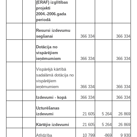
(ERAF) izglītības
projekti
2004.-2006.gada
periodā
Resursi izdevumu
segšanai
366 334
366 334
Dotācija no
vispārējiem
ieņēmumiem
366 334
366 334
Vispārējā kārtībā
sadalāmā dotācija no
vispārējiem
ieņēmumiem
366 334
366 334
Izdevumi - kopā
366 334
366 334
Uzturēšanas
izdevumi
21 605
5 264
26 869
Kārtējie izdevumi
21 605
5 264
26 869
Atlīdzība
10 799
-869
9 930