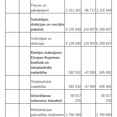
Preces un
pakalpojumi
2 212 261
-96 717
2 115 544
Subsīdijas,
dotācijas un sociālie
pabalsti
6 135 640
124 007
6 259 647
Subsīdijas un
dotācijas
6 135 640
124 007
6 259 647
Kārtējie maksājumi
Eiropas Kopienas
budžetā un
starptautiskā
sadarbība
592 532
-47 050
545 482
Starptautiskā
sadarbība
592 532
-47 050
545 482
Uzturēšanas
58 017
58 017
izdevumu transferti
235
235
Mērķdotācijas
pašvaldību budžetiem
1 760 000
1 760 000