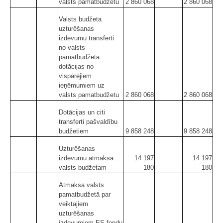
valsts pamatbudžetu
2 860 068
2 860 068
Valsts budžeta
uzturēšanas
izdevumu transferti
no valsts
pamatbudžeta
dotācijas no
vispārējiem
ieņēmumiem uz
valsts pamatbudžetu
2 860 068
2 860 068
Dotācijas un citi
transferti pašvaldību
budžetiem
9 858 248
9 858 248
Uzturēšanas
izdevumu atmaksa
14 197
14 197
valsts budžetam
180
180
Atmaksa valsts
pamatbudžetā par
veiktajiem
uzturēšanas
izdevumiem ES fondu