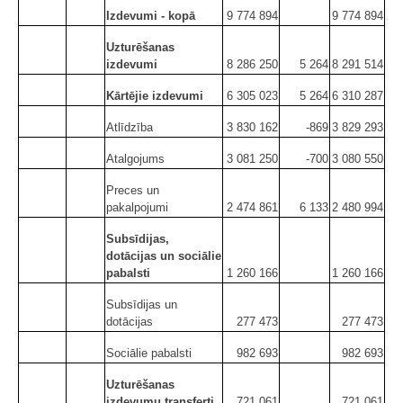
Izdevumi - kopā
9 774 894
9 774 894
Uzturēšanas
izdevumi
8 286 250
5 264
8 291 514
Kārtējie izdevumi
6 305 023
5 264
6 310 287
Atlīdzība
3 830 162
-869
3 829 293
Atalgojums
3 081 250
-700
3 080 550
Preces un
pakalpojumi
2 474 861
6 133
2 480 994
Subsīdijas,
dotācijas un sociālie
pabalsti
1 260 166
1 260 166
Subsīdijas un
dotācijas
277 473
277 473
Sociālie pabalsti
982 693
982 693
Uzturēšanas
izdevumu transferti
721 061
721 061