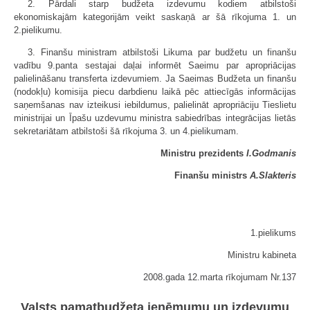
2. Pārdali starp budžeta izdevumu kodiem atbilstoši
ekonomiskajām kategorijām veikt saskaņā ar šā rīkojuma 1. un
2.pielikumu.
3. Finanšu ministram atbilstoši Likuma par budžetu un finanšu
vadību 9.panta sestajai daļai informēt Saeimu par apropriācijas
palielināšanu transferta izdevumiem. Ja Saeimas Budžeta un finanšu
(nodokļu) komisija piecu darbdienu laikā pēc attiecīgās informācijas
saņemšanas nav izteikusi iebildumus, palielināt apropriāciju Tieslietu
ministrijai un Īpašu uzdevumu ministra sabiedrības integrācijas lietās
sekretariātam atbilstoši šā rīkojuma 3. un 4.pielikumam.
Ministru prezidents
I.Godmanis
Finanšu ministrs
A.Slakteris
1.pielikums
Ministru kabineta
2008.gada 12.marta rīkojumam Nr.137
Valsts pamatbudžeta ieņēmumu un izdevumu