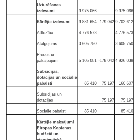
Uzturēšanas
izdevumi
9 975 066
9 975 066
Kārtējie izdevumi
9 881 654
-179 042
9 702 612
Atlīdzība
4 776 573
4 776 573
Atalgojums
3 605 750
3 605 750
Preces un
pakalpojumi
5 105 081
-179 042
4 926 039
Subsīdijas,
dotācijas un sociālie
pabalsti
85 410
75 197
160 607
Subsīdijas un
dotācijas
75 197
75 197
Sociālie pabalsti
85 410
85 410
Kārtējie maksājumi
Eiropas Kopienas
budžetā un
starptautiskā