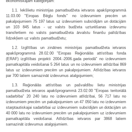
ekonomiskajām kategorijām:
1.1. Iekšlietu ministrijas pamatbudžeta ietvaros apakšprogrammā
11.03.00 "Eiropas Bēgļu fonds" no izdevumiem precēm un
pakalpojumiem 75 197 latus uz izdevumiem subsīdijām un dotācijām
un 103 845 latus - uz valsts budžeta uzturēšanas izdevumu
transfertiem no valsts pamatbudžeta ārvalstu finanšu palīdzības
līdzekļiem uz valsts pamatbudžetu;
1.2. Izglītības un zinātnes ministrijas pamatbudžeta ietvaros
apakšprogrammā 28.02.00 "Eiropas Reģionālās attīstības fonda
(ERAF) izglītības projekti 2004.-2006.gada periodā" no izdevumiem
pamatkapitāla veidošanai 5 264 latus un no izdevumiem atlīdzībai 869
latus uz izdevumiem precēm un pakalpojumiem. Atlīdzības ietvaros
par 700 latiem samazināt izdevumus atalgojumiem;
1.3. Reģionālās attīstības un pašvaldību lietu ministrijas
pamatbudžeta ietvaros apakš­programmā 23.02.00 "Eiropas teritoriālā
sadarbība" 20 240 latu no izdevumiem atlīdzībai, 56 717 latu no
izdevumiem precēm un pakalpojumiem un 47 050 latu no izdevumiem
starptautiskajai sadarbībai uz izdevumiem subsīdijām un dotācijām un
40 000 latu no izdevumiem precēm un pakalpojumiem uz izdevumiem
pamatkapitāla veidošanai. Atlīdzības ietvaros par 3868 latiem
samazināt izdevumus atalgojumiem.