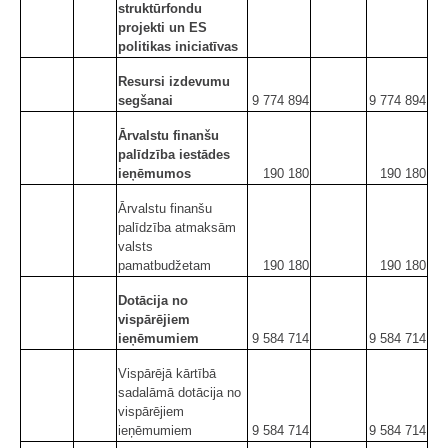
struktūrfondu
projekti un ES
politikas iniciatīvas
Resursi izdevumu
segšanai
9 774 894
9 774 894
Ārvalstu finanšu
palīdzība iestādes
ieņēmumos
190 180
190 180
Ārvalstu finanšu
palīdzība atmaksām
valsts
pamatbudžetam
190 180
190 180
Dotācija no
vispārējiem
ieņēmumiem
9 584 714
9 584 714
Vispārējā kārtībā
sadalāmā dotācija no
vispārējiem
ieņēmumiem
9 584 714
9 584 714