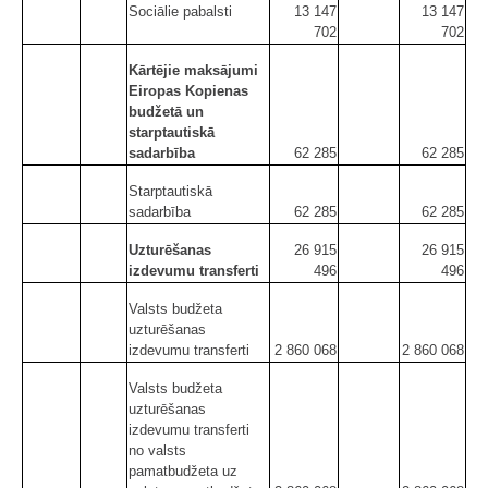
Sociālie pabalsti
13 147
13 147
702
702
Kārtējie maksājumi
Eiropas Kopienas
budžetā un
starptautiskā
sadarbība
62 285
62 285
Starptautiskā
sadarbība
62 285
62 285
Uzturēšanas
26 915
26 915
izdevumu transferti
496
496
Valsts budžeta
uzturēšanas
izdevumu transferti
2 860 068
2 860 068
Valsts budžeta
uzturēšanas
izdevumu transferti
no valsts
pamatbudžeta uz