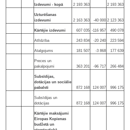
Izdevumi - kopā
2 193 363
2 193 363
Uzturēšanas
izdevumi
2 163 363
-40 000
2 123 363
Kārtējie izdevumi
607 035
-116 957
490 078
Atlīdzība
243 834
-20 240
223 594
Atalgojums
181 507
-3 868
177 639
Preces un
pakalpojumi
363 201
-96 717
266 484
Subsīdijas,
dotācijas un sociālie
pabalsti
872 168
124 007
996 175
Subsīdijas un
dotācijas
872 168
124 007
996 175
Kārtējie maksājumi
Eiropas Kopienas
budžetā un
starptautiskā