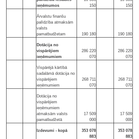
ieņēmumos
150
150
Ārvalstu finanšu
palīdzība atmaksām
valsts
pamatbudžetam
190 180
190 180
Dotācija no
vispārējiem
286 220
286 220
ieņēmumiem
070
070
Vispārējā kārtībā
sadalāmā dotācija no
vispārējiem
268 711
268 711
ieņēmumiem
070
070
Dotācija no
vispārējiem
ieņēmumiem
atmaksām valsts
17 509
17 509
pamatbudžetā
000
000
Izdevumi - kopā
353 078
353 078
883
883