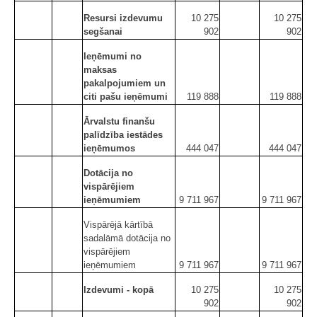
Resursi izdevumu
10 275
10 275
segšanai
902
902
Ieņēmumi no
maksas
pakalpojumiem un
citi pašu ieņēmumi
119 888
119 888
Ārvalstu finanšu
palīdzība iestādes
ieņēmumos
444 047
444 047
Dotācija no
vispārējiem
ieņēmumiem
9 711 967
9 711 967
Vispārējā kārtībā
sadalāmā dotācija no
vispārējiem
ieņēmumiem
9 711 967
9 711 967
Izdevumi - kopā
10 275
10 275
902
902