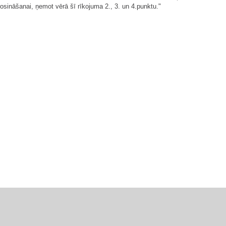
osināšanai, ņemot vērā šī rīkojuma 2., 3. un 4.punktu."