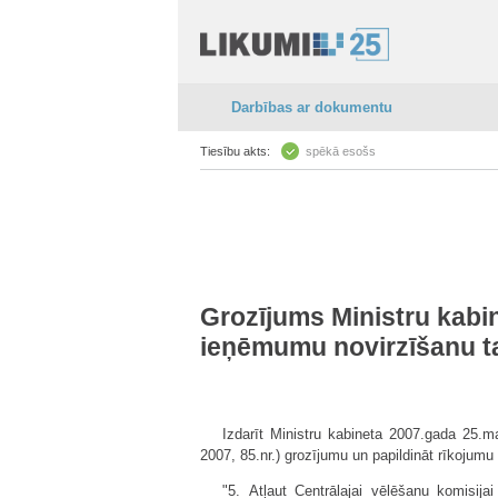
Darbības ar dokumentu
Tiesību akts:
spēkā esošs
Grozījums Ministru kabin
ieņēmumu novirzīšanu t
Izdarīt Ministru kabineta 2007.gada 25.m
2007, 85.nr.) grozījumu un papildināt rīkojumu
"5. Atļaut Centrālajai vēlēšanu komisij