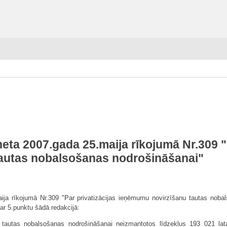
eta 2007.gada 25.maija rīkojumā Nr.309 "P
autas nobalsošanas nodrošināšanai"
aija rīkojumā Nr.309 "Par privatizācijas ieņēmumu novirzīšanu tautas nobal
 ar 5.punktu šādā redakcijā:
ai tautas nobalsošanas nodrošinā­šanai neizmantotos līdzekļus 193 021 la