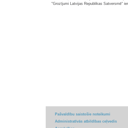
"Grozījumi Latvijas Republikas Satversmē" ier
Pašvaldību saistošie noteikumi
Administratīvās atbildības ceļvedis