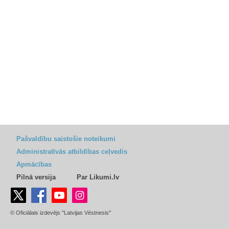
Pašvaldību saistošie noteikumi
Administratīvās atbildības ceļvedis
Apmācības
Pilnā versija
Par Likumi.lv
© Oficiālais izdevējs "Latvijas Vēstnesis"