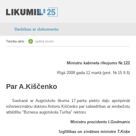
Darbības ar dokumentu
Tiesību akts:
spēkā esošs
Ministru kabineta rīkojums Nr.122
Rīgā 2008.gada 12.martā (prot. Nr.15 9.§)
Par A.Kiščenko
Saskaņā ar Augstskolu likuma 17.panta piekto daļu apstiprināt
inženier­zinātņu doktoru Antonu Kiščenko par sabiedrības ar ierobežotu
atbildību "Biznesa augstskola Turība" rektoru.
Ministru prezidents
I.Godmanis
Izglītības un zinātnes ministre
T.Koķe