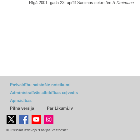
Rīgā 2001. gada 23. aprīlī Saeimas sekretāre
S.Dreimane
Pašvaldību saistošie noteikumi
Administratīvās atbildības ceļvedis
Apmācības
Pilnā versija
Par Likumi.lv
© Oficiālais izdevējs "Latvijas Vēstnesis"