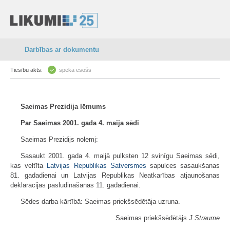
Darbības ar dokumentu
Tiesību akts:
spēkā esošs
Saeimas Prezidija lēmums
Par Saeimas 2001. gada 4. maija sēdi
Saeimas Prezidijs nolemj:
Sasaukt 2001. gada 4. maijā pulksten 12 svinīgu Saeimas sēdi,
kas veltīta
Latvijas Republikas Satversmes
sapulces sasaukšanas
81. gadadienai un Latvijas Republikas Neatkarības atjaunošanas
deklarācijas pasludināšanas 11. gadadienai.
Sēdes darba kārtībā: Saeimas priekšsēdētāja uzruna.
Saeimas priekšsēdētājs
J.Straume