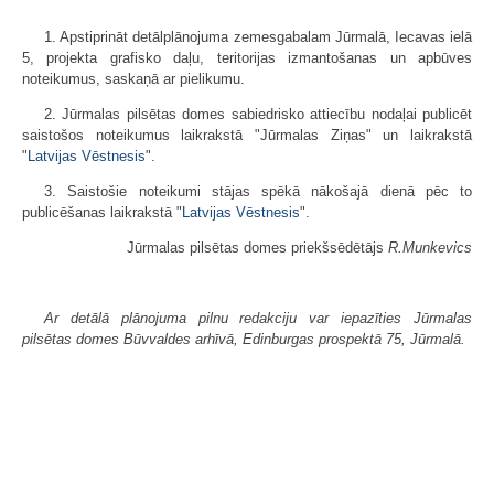
1. Apstiprināt detālplānojuma zemesgabalam Jūrmalā, Iecavas ielā
5, projekta grafisko daļu, teritorijas izmantošanas un apbūves
noteikumus, saskaņā ar pielikumu.
2. Jūrmalas pilsētas domes sabiedrisko attiecību nodaļai publicēt
saistošos noteikumus laikrakstā "Jūrmalas Ziņas" un laikrakstā
"
Latvijas Vēstnesis
".
3. Saistošie noteikumi stājas spēkā nākošajā dienā pēc to
publicēšanas laikrakstā "
Latvijas Vēstnesis
".
Jūrmalas pilsētas domes priekšsēdētājs
R.Munkevics
Ar detālā plānojuma pilnu redakciju var iepazīties Jūrmalas
pilsētas domes Būvvaldes arhīvā, Edinburgas prospektā 75, Jūrmalā.