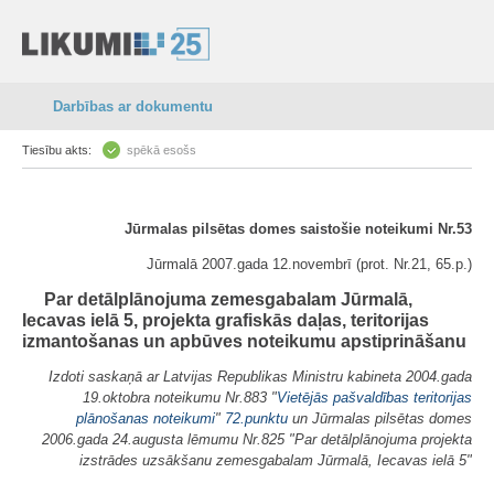
Darbības ar dokumentu
Tiesību akts:
spēkā esošs
Jūrmalas pilsētas domes saistošie noteikumi Nr.53
Jūrmalā 2007.gada 12.novembrī (prot. Nr.21, 65.p.)
Par detālplānojuma zemesgabalam Jūrmalā,
Iecavas ielā 5, projekta grafiskās daļas, teritorijas
izmantošanas un apbūves noteikumu apstiprināšanu
Izdoti saskaņā ar Latvijas Republikas Ministru kabineta 2004.gada
19.oktobra noteikumu Nr.883 "
Vietējās pašvaldības teritorijas
plānošanas noteikumi
"
72.punktu
un Jūrmalas pilsētas domes
2006.gada 24.augusta lēmumu Nr.825 "Par detālplānojuma projekta
izstrādes uzsākšanu zemesgabalam Jūrmalā, Iecavas ielā 5"