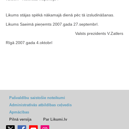
Likums stājas spēkā nākamajā dienā pēc tā izsludināšanas.
Likums Saeimā pieņemts 2007.gada 27.septembrī.
Valsts prezidents V.Zatlers
Rīgā 2007.gada 4.oktobrī
Pašvaldību saistošie noteikumi
Administratīvās atbildības ceļvedis
Apmācības
Pilnā versija
Par Likumi.lv