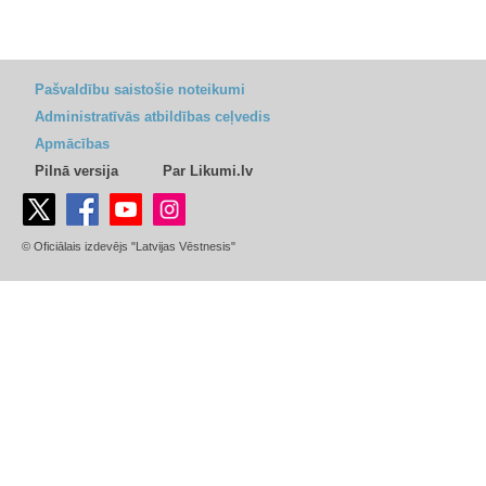
Pašvaldību saistošie noteikumi
Administratīvās atbildības ceļvedis
Apmācības
Pilnā versija
Par Likumi.lv
© Oficiālais izdevējs "Latvijas Vēstnesis"