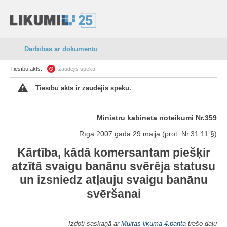
Darbības ar dokumentu
Tiesību akts:
zaudējis spēku
Tiesību akts ir zaudējis spēku.
Ministru kabineta noteikumi Nr.359
Rīgā 2007.gada 29.maijā (prot. Nr.31 11.§)
Kārtība, kādā komersantam piešķir
atzītā svaigu banānu svērēja statusu
un izsniedz atļauju svaigu banānu
svēršanai
Izdoti saskaņā ar
Muitas likuma
4.panta
trešo daļu