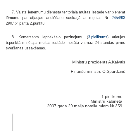
7. Valsts ieņēmumu dienesta teritoriālā muitas iestāde var pieņemt
lēmumu par atļaujas anulēšanu saskaņā ar regulas Nr.
2454/93
290."b" panta 2.punktu.
8. Komersants iepriekšējo paziņojumu (
3.pielikums
) atļaujas
5.punktā minētajai muitas iestādei nosūta vismaz 24 stundas pirms
svēršanas uzsākšanas.
Ministru prezidents A.Kalvītis
Finanšu ministrs O.Spurdziņš
1.pielikums
Ministru kabineta
2007.gada 29.maija noteikumiem Nr.359