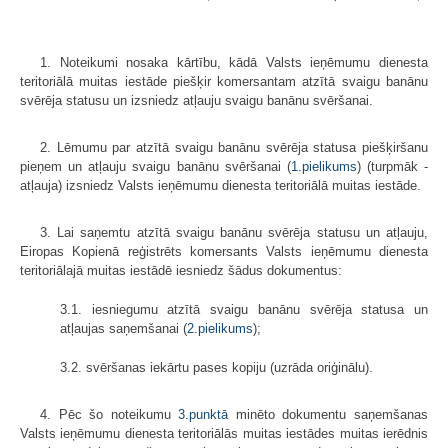
1. Noteikumi nosaka kārtību, kādā Valsts ieņēmumu dienesta
teritoriālā muitas iestāde piešķir komersantam atzītā svaigu banānu
svērēja statusu un izsniedz atļauju svaigu banānu svēršanai.
2. Lēmumu par atzītā svaigu banānu svērēja statusa piešķiršanu
pieņem un atļauju svaigu banānu svēršanai (
1.pielikums
) (turpmāk -
atļauja) izsniedz Valsts ieņēmumu dienesta teritoriālā muitas iestāde.
3. Lai saņemtu atzītā svaigu banānu svērēja statusu un atļauju,
Eiropas Kopienā reģistrēts komersants Valsts ieņēmumu dienesta
teritoriālajā muitas iestādē iesniedz šādus dokumentus:
3.1. iesniegumu atzītā svaigu banānu svērēja statusa un
atļaujas saņemšanai (
2.pielikums
);
3.2. svēršanas iekārtu pases kopiju (uzrāda oriģinālu).
4. Pēc šo noteikumu
3.punktā
minēto dokumentu saņemšanas
Valsts ieņēmumu dienesta teritoriālās muitas iestādes muitas ierēdnis