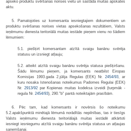
apseko produktu svēršanas norises vietu un sastāda muitas apskates
aktu.
5. Pamatojoties uz komersanta iesniegtajiem dokumentiem un
produktu svēršanas norises vietas apsekošanas rezultātiem, Valsts
ieņēmumu dienesta teritoriālā muitas iestāde pieņem vienu no šādiem
lēmumiem:
5.1. piešķirt komersantam atzītā svaigu banānu svērēja
statusu un izsniegt atļauju;
5.2. atteikt atzītā svaigu banānu svērēja statusa piešķiršanu.
Šādu lēmumu pieņem, ja komersants neatbilst Eiropas
Komisijas 1993.gada 2.jūlija Regulas (EEK) Nr.
2454/93
, ar
kuru nosaka īstenošanas noteikumus Padomes Regulai (EEK)
Nr.
2913/92
par Kopienas muitas kodeksa izveidi (turpmāk -
regula Nr.
2454/93
), 290."b" pantā noteiktajām prasībām.
6. Pēc tam, kad komersants ir novērsis šo noteikumu
5.2.apakšpunktā minētajā lēmumā norādītās nepilnības, tas ir tiesīgs
Valsts ieņēmumu dienesta teritoriālajā muitas iestādē atkārtoti
iesniegt iesniegumu atzītā svaigu banānu svērēja statusa un atļaujas
saņemšanai.