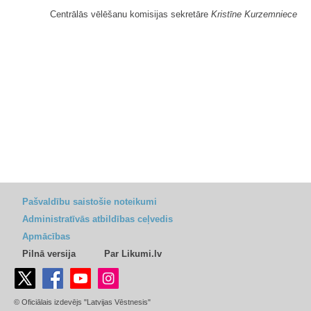
Centrālās vēlēšanu komisijas sekretāre
Kristīne Kurzemniece
Pašvaldību saistošie noteikumi
Administratīvās atbildības ceļvedis
Apmācības
Pilnā versija
Par Likumi.lv
© Oficiālais izdevējs "Latvijas Vēstnesis"