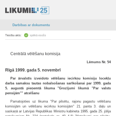
Darbības ar dokumentu
Tiesību akts:
spēkā esošs
Centrālā vēlēšanu komisija
Lēmums Nr. 54
Rīgā 1999. gada 5. novembrī
Par ārvalstīs izveidoto vēlēšanu iecirkņu komisiju locekļu
darba samaksu tautas nobalsošanas sarīkošanai par 1999. gada
5. augustā pieņemtā likuma "Grozījumi likumā "Par valsts
pensijām"" atcelšanu
Pamatojoties uz likuma "Par pilsētu, rajonu pagastu vēlēšanu
komisijām un vēlēšanu iecirkņu komisijām" 21. panta 3. daļu un
saskaņā ar Latvijas Republikas Ministru kabineta 1995. gada 25. jūlija