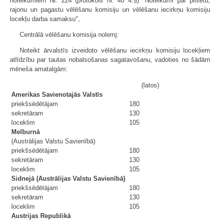
noteikumiem Nr. 224 (protokols nr. 40 4.§) "Noteikumi par pilsētu,
rajonu un pagastu vēlēšanu komisiju un vēlēšanu iecirkņu komisiju
locekļu darba samaksu",
Centrālā vēlēšanu komisija nolemj:
Noteikt ārvalstīs izveidoto vēlēšanu iecirkņu komisiju locekļiem
atlīdzību par tautas nobalsošanas sagatavošanu, vadoties no šādām
mēneša amatalgām:
(latos)
Amerikas Savienotajās Valstīs
priekšsēdētājam
180
sekretāram
130
loceklim
105
Melburnā
(Austrālijas Valstu Savienībā)
priekšsēdētājam
180
sekretāram
130
loceklim
105
Sidnejā (Austrālijas Valstu Savienībā)
priekšsēdētājam
180
sekretāram
130
loceklim
105
Austrijas Republikā