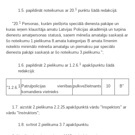
1
1.5. papildināt noteikumus ar 20.
punktu šādā redakcijā:
1
"20.
Personas, kurām piešķirta speciālā dienesta pakāpe un
kuras ieņem klausītāja amatu Latvijas Policijas akadēmijā un turpina
dienestu amatpersonas statusā, saņem mēneša amatalgu saskaņā ar
šo noteikumu 1.pielikuma 8.amata kategorijas B amata līmenim
noteikto minimālo mēneša amatalgu un piemaksu par speciālo
dienesta pakāpi saskaņā ar šo noteikumu 3.pielikumu.";
1
1.6. papildināt 2.pielikumu ar 1.2.6.
apakš­punktu šādā
redakcijā:
1
Patruļpolicijas vienības
pulkvežleitnants
10
B"
"1.2.6.
komandiera vietnieks
1.7. aizstāt 2.pielikuma 2.2.25.apakšpunktā vārdu "Inspektors" ar
vārdu "Instruktors";
1.8. svītrot 2.pielikuma 3.7.apakšpunktu.