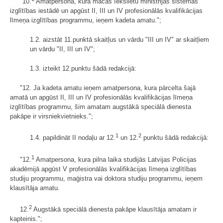
"10.
Amatpersona, kura mācās Iekšlietu ministrijas sistēmas
izglītības iestādē un apgūst II, III un IV profesionālās kvalifikācijas
līmeņa izglītības programmu, ieņem kadeta amatu.";
1.2. aizstāt 11.punktā skaitļus un vārdu "III un IV" ar skaitļiem
un vārdu "II, III un IV";
1.3. izteikt 12.punktu šādā redakcijā:
"12. Ja kadeta amatu ieņem amatpersona, kura pārcelta šajā
amatā un apgūst II, III un IV profesionālās kvalifikācijas līmeņa
izglītības programmu, šim amatam augstākā speciālā dienesta
pakāpe ir virs­niekvietnieks.";
1
2
1.4. papildināt II nodaļu ar 12.
un 12.
punktu šādā redakcijā:
1
"12.
Amatpersona, kura pilna laika studijās Latvijas Policijas
akadēmijā apgūst V profesionālās kvalifikācijas līmeņa izglītības
studiju programmu, maģistra vai doktora studiju programmu, ieņem
klausītāja amatu.
2
12.
Augstākā speciālā dienesta pakāpe klausītāja amatam ir
kapteinis.";