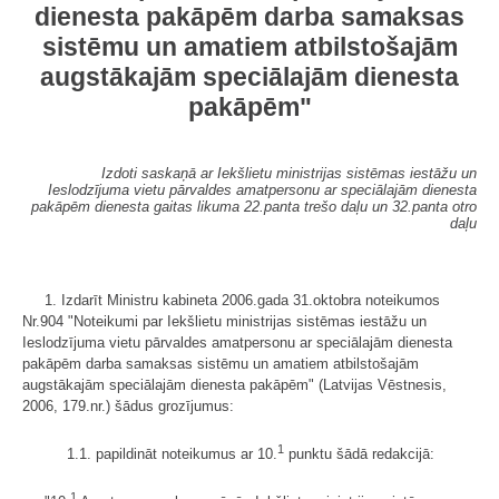
dienesta pakāpēm darba samaksas
sistēmu un amatiem atbilstošajām
augstākajām speciālajām dienesta
pakāpēm"
Izdoti saskaņā ar Iekšlietu ministrijas sistēmas iestāžu un
Ieslodzījuma vietu pārvaldes amatpersonu ar speciālajām dienesta
pakāpēm dienesta gaitas likuma 22.panta trešo daļu un 32.panta otro
daļu
1. Izdarīt Ministru kabineta 2006.gada 31.oktobra noteikumos
Nr.904 "Noteikumi par Iekšlietu ministrijas sistēmas iestāžu un
Ieslodzījuma vietu pārvaldes amatpersonu ar speciālajām dienesta
pakāpēm darba samaksas sistēmu un amatiem atbilstošajām
augstākajām speciālajām dienesta pakāpēm" (Latvijas Vēstnesis,
2006, 179.nr.) šādus grozījumus:
1
1.1. papildināt noteikumus ar 10.
punktu šādā redakcijā:
1