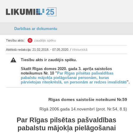
Darbības ar dokumentu
Tiesību akts:
zaudējis spēku
Attēlotā redakcija: 21.02.2018. - 07.05.2020. /
Vēsturiskā
Tiesību akts ir zaudējis spēku.
Skatīt Rīgas domes 2020. gada 3. aprīļa saistošos
noteikumus Nr. 10 "
Par Rīgas pilsētas pašvaldības
pabalstu mājokļa pielāgošanai personām, kuras
pārvietojas riteņkrēslā, un personām ar redzes invaliditāti
".
Rīgas domes saistošie noteikumi Nr.59
Rīgā 2006.gada 14.novembrī (prot. Nr.54, 8.§)
Par Rīgas pilsētas pašvaldības
pabalstu mājokļa pielāgošanai