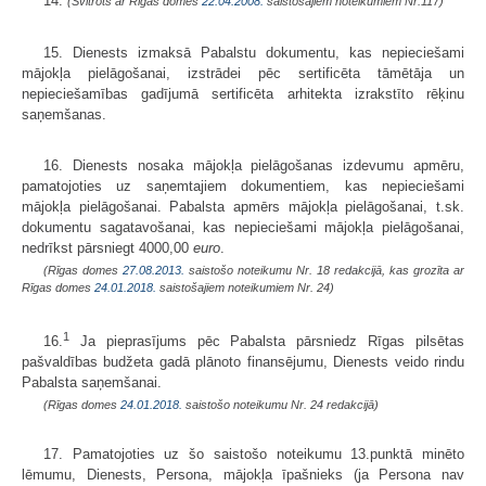
14.
(Svītrots ar Rīgas domes
22.04.2008.
saistošajiem noteikumiem Nr.117)
15. Dienests izmaksā Pabalstu dokumentu, kas nepieciešami
mājokļa pielāgošanai, izstrādei pēc sertificēta tāmētāja un
nepieciešamības gadījumā sertificēta arhitekta izrakstīto rēķinu
saņemšanas.
16. Dienests nosaka mājokļa pielāgošanas izdevumu apmēru,
pamatojoties uz saņemtajiem dokumentiem, kas nepieciešami
mājokļa pielāgošanai. Pabalsta apmērs mājokļa pielāgošanai, t.sk.
dokumentu sagatavošanai, kas nepieciešami mājokļa pielāgošanai,
nedrīkst pārsniegt 4000,00
euro
.
(Rīgas domes
27.08.2013.
saistošo noteikumu Nr. 18 redakcijā, kas grozīta ar
Rīgas domes
24.01.2018.
saistošajiem noteikumiem Nr. 24)
1
16.
Ja pieprasījums pēc Pabalsta pārsniedz Rīgas pilsētas
pašvaldības budžeta gadā plānoto finansējumu, Dienests veido rindu
Pabalsta saņemšanai.
(Rīgas domes
24.01.2018.
saistošo noteikumu Nr. 24 redakcijā)
17. Pamatojoties uz šo saistošo noteikumu 13.punktā minēto
lēmumu, Dienests, Persona, mājokļa īpašnieks (ja Persona nav