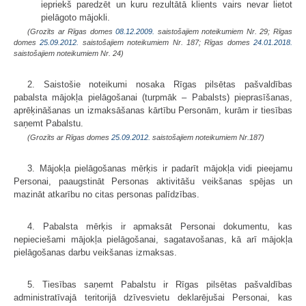
iepriekš paredzēt un kuru rezultātā klients vairs nevar lietot
pielāgoto mājokli.
(Grozīts ar Rīgas domes
08.12.2009.
saistošajiem noteikumiem Nr. 29; Rīgas
domes
25.09.2012.
saistošajiem noteikumiem Nr. 187; Rīgas domes
24.01.2018.
saistošajiem noteikumiem Nr. 24)
2. Saistošie noteikumi nosaka Rīgas pilsētas pašvaldības
pabalsta mājokļa pielāgošanai (turpmāk – Pabalsts) pieprasīšanas,
aprēķināšanas un izmaksāšanas kārtību Personām, kurām ir tiesības
saņemt Pabalstu.
(Grozīts ar Rīgas domes
25.09.2012.
saistošajiem noteikumiem Nr.187)
3. Mājokļa pielāgošanas mērķis ir padarīt mājokļa vidi pieejamu
Personai, paaugstināt Personas aktivitāšu veikšanas spējas un
mazināt atkarību no citas personas palīdzības.
4. Pabalsta mērķis ir apmaksāt Personai dokumentu, kas
nepieciešami mājokļa pielāgošanai, sagatavošanas, kā arī mājokļa
pielāgošanas darbu veikšanas izmaksas.
5. Tiesības saņemt Pabalstu ir Rīgas pilsētas pašvaldības
administratīvajā teritorijā dzīvesvietu deklarējušai Personai, kas