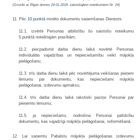
(Grozīts ar Rīgas domes
24.01.2018.
saistošajiem noteikumiem Nr. 24)
11. Pēc
10.punktā
minēto dokumentu saņemšanas Dienests:
11.1. izvērtē Personas atbilstību šo saistošo noteikumu
5.punktā noteiktajām prasībām;
11.2. piecpadsmit darba dienu laikā novērtē Personas
individuālās vajadzības un nepieciešamību veikt mājokļa
pielāgošanu;
11.3. trīs darba dienu laikā pēc novērtējuma veikšanas pieņem
lēmumu par dokumentu, kas nepieciešami mājokļa
pielāgošanai, izdevumu apmaksu;
11.4. trīs darba dienu laikā rakstiski paziņo Personai par
pieņemto lēmumu;
11.5. ja nepieciešams, nodrošina Personai palīdzību
dokumentu, kas vajadzīgi mājokļa pielāgošanai, noformēšanā.
12. Lai saņemtu Pabalstu mājokļa pielāgošanas izdevumu