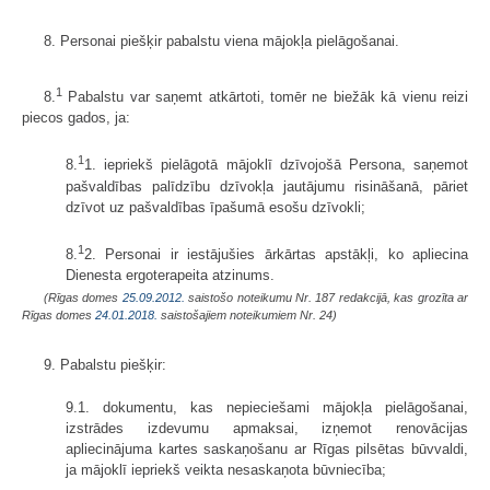
8. Personai piešķir pabalstu viena mājokļa pielāgošanai.
1
8.
Pabalstu var saņemt atkārtoti, tomēr ne biežāk kā vienu reizi
piecos gados, ja:
1
8.
1. iepriekš pielāgotā mājoklī dzīvojošā Persona, saņemot
pašvaldības palīdzību dzīvokļa jautājumu risināšanā, pāriet
dzīvot uz pašvaldības īpašumā esošu dzīvokli;
1
8.
2. Personai ir iestājušies ārkārtas apstākļi, ko apliecina
Dienesta ergoterapeita atzinums.
(Rīgas domes
25.09.2012.
saistošo noteikumu Nr. 187 redakcijā, kas grozīta ar
Rīgas domes
24.01.2018.
saistošajiem noteikumiem Nr. 24)
9. Pabalstu piešķir:
9.1. dokumentu, kas nepieciešami mājokļa pielāgošanai,
izstrādes izdevumu apmaksai, izņemot renovācijas
apliecinājuma kartes saskaņošanu ar Rīgas pilsētas būvvaldi,
ja mājoklī iepriekš veikta nesaskaņota būvniecība;