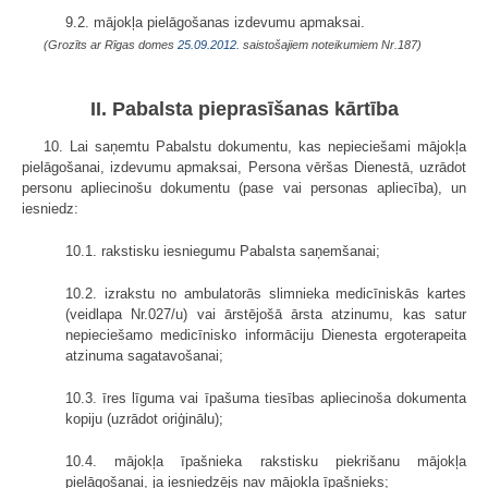
9.2. mājokļa pielāgošanas izdevumu apmaksai.
(Grozīts ar Rīgas domes
25.09.2012.
saistošajiem noteikumiem Nr.187)
II. Pabalsta pieprasīšanas kārtība
10. Lai saņemtu Pabalstu dokumentu, kas nepieciešami mājokļa
pielāgošanai, izdevumu apmaksai, Persona vēršas Dienestā, uzrādot
personu apliecinošu dokumentu (pase vai personas apliecība), un
iesniedz:
10.1. rakstisku iesniegumu Pabalsta saņemšanai;
10.2. izrakstu no ambulatorās slimnieka medicīniskās kartes
(veidlapa Nr.027/u) vai ārstējošā ārsta atzinumu, kas satur
nepieciešamo medicīnisko informāciju Dienesta ergoterapeita
atzinuma sagatavošanai;
10.3. īres līguma vai īpašuma tiesības apliecinoša dokumenta
kopiju (uzrādot oriģinālu);
10.4. mājokļa īpašnieka rakstisku piekrišanu mājokļa
pielāgošanai, ja iesniedzējs nav mājokļa īpašnieks;