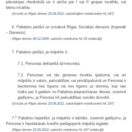
pārvietojas riteņkrēslā un ir atzīta par I vai II grupas invalīdu, vai
bērnu invalīdu.
(Grozīts ar Rīgas domes
25.09.2012.
saistošajiem noteikumiem Nr.187)
6. Pabalstu piešķir un izmaksā Rīgas Sociālais dienests (turpmāk
– Dienests).
(Rīgas domes
08.12.2009.
saistošo noteikumu Nr.29 redakcijā)
7. Pabalstu piešķir, ja mājoklis ir:
7.1. Personas deklarētā dzīvesvieta;
7.2. Personas vai tās ģimenes locekļa īpašumā, vai arī
mājoklis ir valsts, pašvaldības vai privātīpašumā un Personai ir
beztermiņa īres līgums vai īres līgums uz termiņu, kas nav
īsāks par 5 gadiem no Pabalsta pieprasīšanas dienas, izņemot
gadījumu, ja Persona īrē pašvaldības sociālo dzīvokli.
(Grozīts ar Rīgas domes
25.09.2012.
saistošajiem noteikumiem Nr.187)
1
7.
Pabalstu nepiešķir, ja mājoklis ir ieķīlāts, izņemot gadījumu, ja
Personai ir hipotekārais kredīts pielāgojamā mājokļa iegādei.
(Rīgas domes
25.09.2012.
saistošo noteikumu Nr.187 redakcijā)