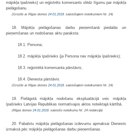
mājokļa īpašnieks) un reģistrēts komersants slēdz līgumu par mājokļa
pielāgošanu.
(Grozīts ar Rīgas domes
24.01.2018.
saistošajiem noteikumiem Nr. 24)
18. Mājokļa pielāgošanas darbu pieņemšanā piedalās un
pieņemšanas un nodošanas aktu paraksta:
18.1. Persona;
18.2. mājokļa īpašnieks (ja Persona nav mājokļa īpašnieks);
18.3. reģistrētā komersanta pārstāvis;
18.4. Dienesta pārstāvis.
(Grozīts ar Rīgas domes
24.01.2018.
saistošajiem noteikumiem Nr. 24)
19. Pielāgotā mājokļa nodošanu ekspluatācijā veic mājokļa
īpašnieks Latvijas Republikas normatīvajos aktos noteiktajā kārtībā.
(Rīgas domes
24.01.2018.
saistošo noteikumu Nr. 24 redakcijā)
20. Pabalstu mājokļa pielāgošanas izdevumu apmaksai Dienests
izmaksā pēc mājokļa pielāgošanas darbu pieņemšanas.