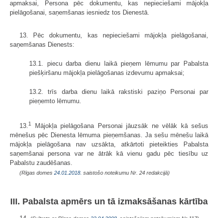
apmaksai, Persona pēc dokumentu, kas nepieciešami mājokļa
pielāgošanai, saņemšanas iesniedz tos Dienestā.
13. Pēc dokumentu, kas nepieciešami mājokļa pielāgošanai,
saņemšanas Dienests:
13.1. piecu darba dienu laikā pieņem lēmumu par Pabalsta
piešķiršanu mājokļa pielāgošanas izdevumu apmaksai;
13.2. trīs darba dienu laikā rakstiski paziņo Personai par
pieņemto lēmumu.
1
13.
Mājokļa pielāgošana Personai jāuzsāk ne vēlāk kā sešus
mēnešus pēc Dienesta lēmuma pieņemšanas. Ja sešu mēnešu laikā
mājokļa pielāgošana nav uzsākta, atkārtoti pieteikties Pabalsta
saņemšanai persona var ne ātrāk kā vienu gadu pēc tiesību uz
Pabalstu zaudēšanas.
(Rīgas domes
24.01.2018.
saistošo noteikumu Nr. 24 redakcijā)
III. Pabalsta apmērs un tā izmaksāšanas kārtība