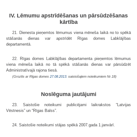
IV. Lēmumu apstrīdēšanas un pārsūdzēšanas
kārtība
21. Dienesta pieņemtos lēmumus viena mēneša laikā no to spēkā
stāšanās dienas var apstrīdēt Rīgas domes Labklājības
departamentā.
22. Rīgas domes Labklājības departamenta pieņemtos lēmumus
viena mēneša laikā no tā spēkā stāšanās dienas var pārsūdzēt
Administratīvajā rajona tiesā.
(Grozīts ar Rīgas domes
27.08.2013.
saistošajiem noteikumiem Nr.18)
Noslēguma jautājumi
23. Saistošie noteikumi publicējami laikrakstos “Latvijas
Vēstnesis” un “Rīgas Balss”.
24. Saistošie noteikumi stājas spēkā 2007.gada 1.janvārī.