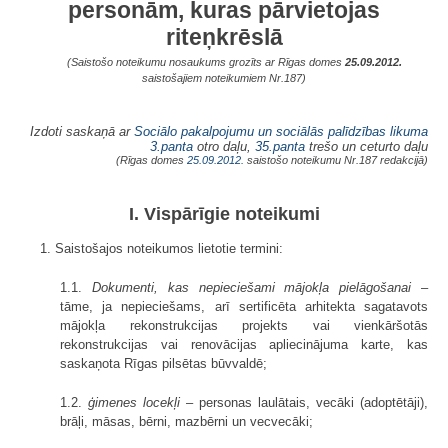
personām, kuras pārvietojas
riteņkrēslā
(Saistošo noteikumu nosaukums grozīts ar Rīgas domes
25.09.2012.
saistošajiem noteikumiem Nr.187)
Izdoti saskaņā ar
Sociālo pakalpojumu un sociālās palīdzības likuma
3.panta
otro daļu,
35.panta
trešo un ceturto daļu
(Rīgas domes
25.09.2012.
saistošo noteikumu Nr.187 redakcijā)
I. Vispārīgie noteikumi
1. Saistošajos noteikumos lietotie termini:
1.1.
Dokumenti, kas nepieciešami mājokļa pielāgošanai
–
tāme, ja nepieciešams, arī sertificēta arhitekta sagatavots
mājokļa rekonstrukcijas projekts vai vienkāršotās
rekonstrukcijas vai renovācijas apliecinājuma karte, kas
saskaņota Rīgas pilsētas būvvaldē;
1.2.
ģimenes locekļi
– personas laulātais, vecāki (adoptētāji),
brāļi, māsas, bērni, mazbērni un vecvecāki;