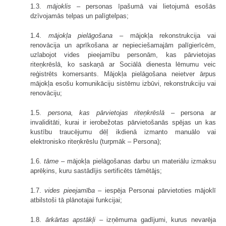
1.3.
mājoklis
– personas īpašumā vai lietojumā esošās
dzīvojamās telpas un palīgtelpas;
1.4.
mājokļa pielāgošana
– mājokļa rekonstrukcija vai
renovācija un aprīkošana ar nepieciešamajām palīgierīcēm,
uzlabojot vides pieejamību personām, kas pārvietojas
riteņkrēslā, ko saskaņā ar Sociālā dienesta lēmumu veic
reģistrēts komersants. Mājokļa pielāgošana neietver ārpus
mājokļa esošu komunikāciju sistēmu izbūvi, rekonstrukciju vai
renovāciju;
1.5.
persona, kas pārvietojas riteņkrēslā
– persona ar
invaliditāti, kurai ir ierobežotas pārvietošanās spējas un kas
kustību traucējumu dēļ ikdienā izmanto manuālo vai
elektronisko riteņkrēslu (turpmāk – Persona);
1.6.
tāme
– mājokļa pielāgošanas darbu un materiālu izmaksu
aprēķins, kuru sastādījis sertificēts tāmētājs;
1.7.
vides pieejamība
– iespēja Personai pārvietoties mājoklī
atbilstoši tā plānotajai funkcijai;
1.8.
ārkārtas apstākļi
– izņēmuma gadījumi, kurus nevarēja