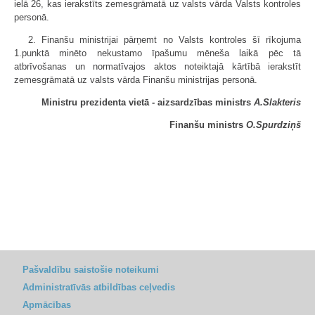
ielā 26, kas ierakstīts zemesgrāmatā uz valsts vārda Valsts kontroles
personā.
2. Finanšu ministrijai pārņemt no Valsts kontroles šī rīkojuma
1.punktā minēto nekustamo īpašumu mēneša laikā pēc tā
atbrīvošanas un normatīvajos aktos noteiktajā kārtībā ierakstīt
zemesgrāmatā uz valsts vārda Finanšu ministrijas personā.
Ministru prezidenta vietā - aizsardzības ministrs
A.Slakteris
Finanšu ministrs
O.Spurdziņš
Pašvaldību saistošie noteikumi
Administratīvās atbildības ceļvedis
Apmācības