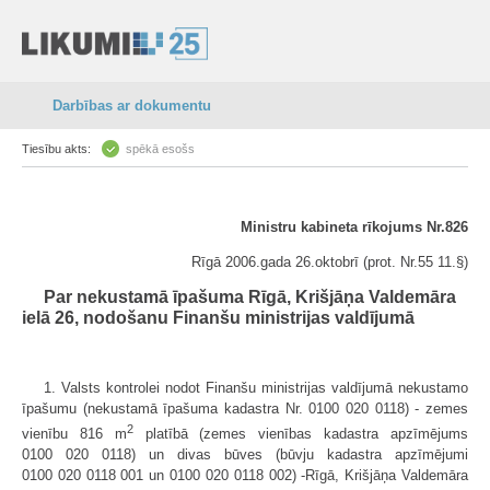
Darbības ar dokumentu
Tiesību akts:
spēkā esošs
Ministru kabineta rīkojums Nr.826
Rīgā 2006.gada 26.oktobrī (prot. Nr.55 11.§)
Par nekustamā īpašuma Rīgā, Krišjāņa Valdemāra
ielā 26, nodošanu Finanšu ministrijas valdījumā
1. Valsts kontrolei nodot Finanšu ministrijas valdījumā nekustamo
īpašumu (nekustamā īpašuma kadastra Nr. 0100 020 0118) - zemes
2
vienību 816 m
platībā (zemes vienības kadastra apzīmējums
0100 020 0118) un divas būves (būvju kadastra apzīmējumi
0100 020 0118 001 un 0100 020 0118 002) -Rīgā, Krišjāņa Valdemāra