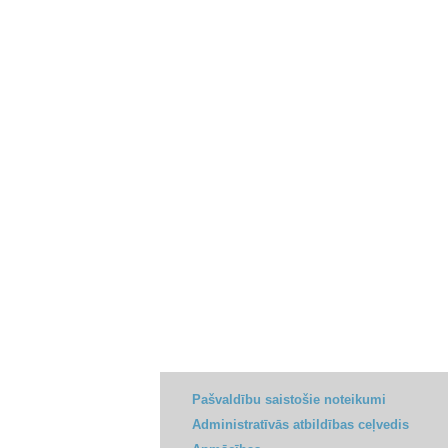
Pašvaldību saistošie noteikumi
Administratīvās atbildības ceļvedis