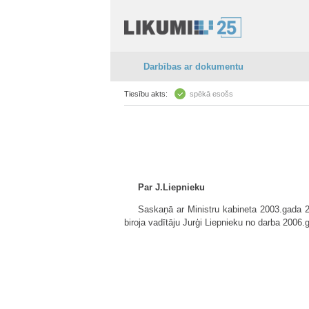
Darbības ar dokumentu
Tiesību akts:
spēkā esošs
Par J.Liepnieku
Saskaņā ar Ministru kabineta 2003.gada 2
biroja vadītāju Jurģi Liepnieku no darba 2006