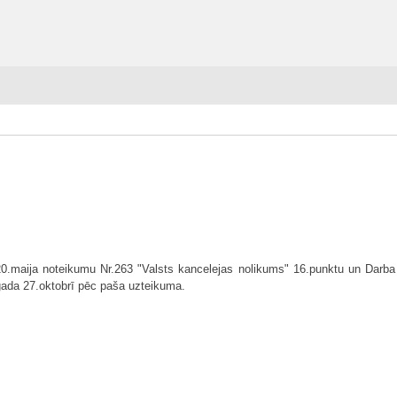
0.maija noteikumu Nr.263 "Valsts kancelejas nolikums" 16.punktu un Darba l
.gada 27.oktobrī pēc paša uzteikuma.