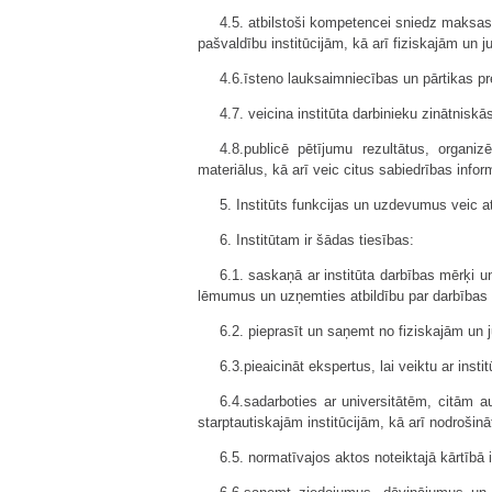
4.5. atbilstoši kompetencei sniedz maksas 
pašvaldību institūcijām, kā arī fiziskajām un 
4.6.īsteno lauksaimniecības un pārtikas 
4.7. veicina institūta darbinieku zinātnisk
4.8.publicē pētījumu rezultātus, organiz
materiālus, kā arī veic citus sabiedrības inf
5. Institūts funkcijas un uzdevumus veic at
6. Institūtam ir šādas tiesības:
6.1. saskaņā ar institūta darbības mērķi u
lēmumus un uzņemties atbildību par darbības 
6.2. pieprasīt un saņemt no fiziskajām un
6.3.pieaicināt ekspertus, lai veiktu ar inst
6.4.sadarboties ar universitātēm, citām a
starptautiskajām institūcijām, kā arī nodroši
6.5. normatīvajos aktos noteiktajā kārtībā