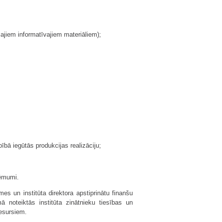
ajiem informatīvajiem materiāliem);
bā iegūtās produkcijas realizāciju;
ņēmumi.
es un institūta direktora apstiprinātu finanšu
 noteiktās institūta zinātnieku tiesības un
resursiem.