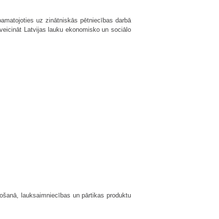
 pamatojoties uz zinātniskās pētniecības darbā
 veicināt Latvijas lauku ekonomisko un sociālo
žošanā, lauksaimniecības un pārtikas produktu