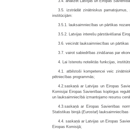
3.4. analizēt Latvijas un Eiropas Savienība
3.5. izstrādāt zinātniskus pamatojumus, 
institūcijām:
3.5.1. lauksaimniecības un pārtikas nozares
3.5.2. Latvijas interešu pārstāvēšanai Eir
3.6. veicināt lauksaimniecības un pārtikas 
3.7. vairot sabiedrības zināšanas par eko
4. Lai īstenotu noteiktās funkcijas, instit
4.1. atbilstoši kompetencei veic zinātni
pētniecības programmās;
4.2.saskaņā ar Latvijas un Eiropas Savie
Komisijai Eiropas Savienības koptirgus regu
un lauksaimniecībā izmantojamo resursu cenā
4.3.saskaņā ar Eiropas Savienības norma
Statistikas birojā (
Eurostat
) lauksaimniecības
4.4. saskaņā ar Latvijas un Eiropas Savie
Eiropas Komisijā;