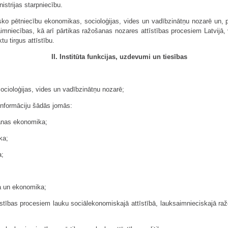
istrijas starpniecību.
tnisko pētniecību ekonomikas, socioloģijas, vides un vadībzinātņu nozarē un,
aimniecības, kā arī pārtikas ražošanas nozares attīstības procesiem Latvijā,
u tirgus attīstību.
II. Institūta funkcijas, uzdevumi un tiesības
ocioloģijas, vides un vadībzinātņu nozarē;
 informāciju šādās jomās:
šanas ekonomika;
ka;
a;
ba un ekonomika;
īstības procesiem lauku sociālekonomiskajā attīstībā, lauksaimnieciskajā ra