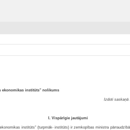
ās ekonomikas institūts" nolikums
Izdoti saskaņā
I. Vispārīgie jautājumi
 ekonomikas institūts" (turpmāk- institūts) ir zemkopības ministra pārraudzī