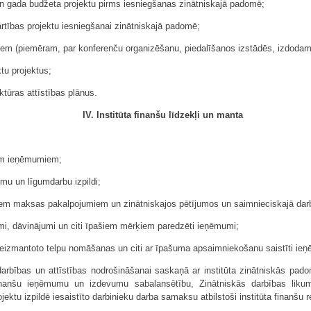
 un gada budžeta projektu pirms iesniegšanas zinātniskajā padomē;
ārtības projektu iesniegšanai zinātniskajā padomē;
umiem (piemēram, par konferenču organizēšanu, piedalīšanos izstādēs, izdodam
ktu projektus;
ktūras attīstības plānus.
IV. Institūta finanšu līdzekļi un manta
iem ieņēmumiem;
mu un līgumdarbu izpildi;
jiem maksas pakalpojumiem un zinātniskajos pētījumos un saimnieciskajā darbī
jumi, dāvinājumi un citi īpašiem mērķiem paredzēti ieņēmumi;
neizmantoto telpu nomāšanas un citi ar īpašuma apsaimniekošanu saistīti ie
darbības un attīstības nodrošināšanai saskaņā ar institūta zinātniskās padom
finanšu ieņēmumu un izdevumu sabalansētību, Zinātniskās darbības likumā
jektu izpildē iesaistīto darbinieku darba samaksu atbilstoši institūta finanšu 