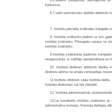
6.6.saņemt ziedojumus, dāvinājumus un ār
konkursos;
6.7.veikt saimniecisko darbību atbilstoši i
7. Institūtu pārvalda zinātnieku koleģiāla in
8. Institūta zinātnisko padomi uz trim gadi
institūta zinātnieku. Pilnsapulci sasauc ne re
institūta zinātnieku.
9.Institūta zinātniskās padomes kompetenc
reorganizācija, to vadītāju apstiprināšana un i
10. Institūta direktoru atbilstoši atklā
direktoru atbrīvo no amata zemkopības ministr
11.Institūta direktors vada institūta darbu
Institūta direktoram var būt vietnieki.
12. Institūta administratīvās struktūrvienī
13.Lai koordinētu institūta zinātnisko u
administratīvo komisiju. Komisija darbojas a