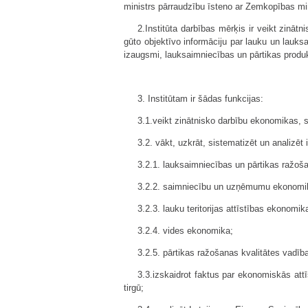
ministrs pārraudzību īsteno ar Zemkopības min
2.Institūta darbības mērķis ir veikt zinā
gūto objektīvo informāciju par lauku un lauks
izaugsmi, lauksaimniecības un pārtikas produkt
3. Institūtam ir šādas funkcijas:
3.1.veikt zinātnisko darbību ekonomikas, s
3.2. vākt, uzkrāt, sistematizēt un analizēt
3.2.1. lauksaimniecības un pārtikas ražo
3.2.2. saimniecību un uzņēmumu ekonomi
3.2.3. lauku teritorijas attīstības ekonomik
3.2.4. vides ekonomika;
3.2.5. pārtikas ražošanas kvalitātes vadī
3.3.izskaidrot faktus par ekonomiskās att
tirgū;