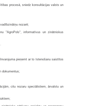
ītības procesā, sniedz konsultācijas valsts un
n vadībzinātņu nozarē;
tenu "AgroPols", informatīvus un zinātniskus
.
ilnvarojuma pieņemt ar to īstenošanu saistītos
 un dokumentus;
cijām, citu nozaru speciālistiem, ārvalstu un
duktiem;