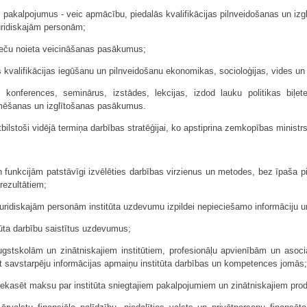
pakalpojumus - veic apmācību, piedalās kvalifikācijas pilnveidošanas un izgl
juridiskajām personām;
preču noieta veicināšanas pasākumus;
ās kvalifikācijas iegūšanu un pilnveidošanu ekonomikas, socioloģijas, vides u
ē konferences, seminārus, izstādes, lekcijas, izdod lauku politikas biļe
ormēšanas un izglītošanas pasākumus.
bilstoši vidējā termiņa darbības stratēģijai, ko apstiprina zemkopības ministrs
n funkcijām patstāvīgi izvēlēties darbības virzienus un metodes, bez īpaša p
rezultātiem;
 juridiskajām personām institūta uzdevumu izpildei nepieciešamo informāciju
itūta darbību saistītus uzdevumus;
ugstskolām un zinātniskajiem institūtiem, profesionāļu apvienībām un asociā
nāt savstarpēju informācijas apmaiņu institūta darbības un kompetences jomās;
 iekasēt maksu par institūta sniegtajiem pakalpojumiem un zinātniskajiem pro