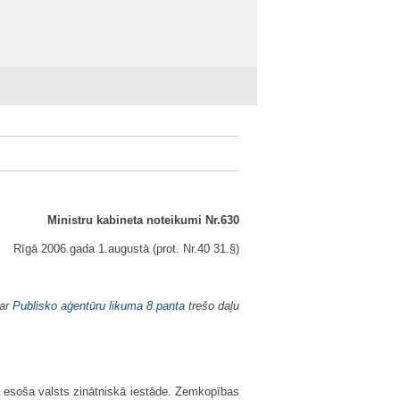
Ministru kabineta noteikumi Nr.630
Rīgā 2006.gada 1.augustā (prot. Nr.40 31.§)
 ar
Publisko aģentūru likuma
8.panta
trešo daļu
bā esoša valsts zinātniskā iestāde. Zemkopības