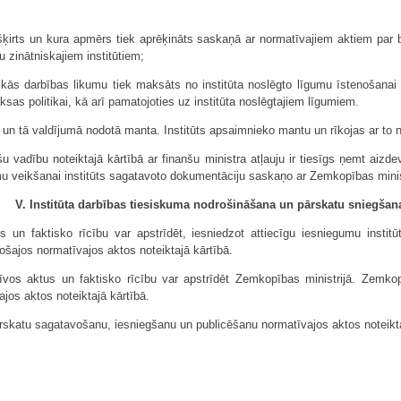
šķirts un kura apmērs tiek aprēķināts saskaņā ar normatīvajiem aktiem par 
u zinātniskajiem institūtiem;
skās darbības likumu tiek maksāts no institūta noslēgto līgumu īstenošanai
ksas politikai, kā arī pamatojoties uz institūta noslēgtajiem līgumiem.
ā un tā valdījumā nodotā manta. Institūts apsaimnieko mantu un rīkojas ar to 
šu vadību noteiktajā kārtībā ar finanšu ministra atļauju ir tiesīgs ņemt ai
mu veikšanai institūts sagatavoto dokumentāciju saskaņo ar Zemkopības minis
V. Institūta darbības tiesiskuma nodrošināšana un pārskatu sniegšan
 un faktisko rīcību var apstrīdēt, iesniedzot attiecīgu iesniegumu institū
ošajos normatīvajos aktos noteiktajā kārtībā.
ratīvos aktus un faktisko rīcību var apstrīdēt Zemkopības ministrijā. Zemk
jos aktos noteiktajā kārtībā.
 pārskatu sagatavošanu, iesniegšanu un publicēšanu normatīvajos aktos noteikta