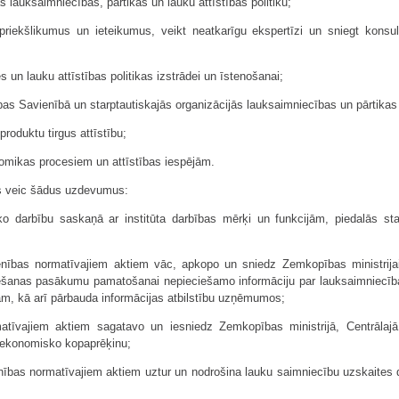
s lauksaimniecības, pārtikas un lauku attīstības politiku;
priekšlikumus un ieteikumus, veikt neatkarīgu ekspertīzi un sniegt konsul
 un lauku attīstības politikas izstrādei un īstenošanai;
opas Savienībā un starptau­tiskajās organizācijās lauksaimniecības un pārtikas
produktu tirgus attīstību;
nomikas procesiem un attīstības iespējām.
ūts veic šādus uzdevumus:
sko darbību saskaņā ar institūta darbības mērķi un funkcijām, piedalās sta
nības normatīvajiem aktiem vāc, apkopo un sniedz Zemkopības ministrijai, 
lēšanas pasākumu pamatošanai nepieciešamo informāciju par lauksaimniecī
m, kā arī pārbauda informācijas atbilstību uzņēmumos;
tīvajiem aktiem sagatavo un iesniedz Zemkopības ministrijā, Centrālajā
 ekonomisko kopaprēķinu;
nības normatīvajiem aktiem uztur un nodrošina lauku saimniecību uzskaites d