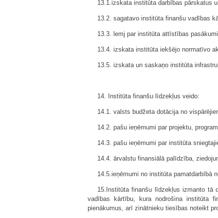
13.1.izskata institūta darbības pārskatus
13.2. sagatavo institūta finanšu vadības k
13.3. lemj par institūta attīstības pasāk
13.4. izskata institūta iekšējo normatīvo a
13.5. izskata un saskaņo institūta infrastru
14. Institūta finanšu līdzekļus veido:
14.1. valsts budžeta dotācija no vispārēj
14.2. pašu ieņēmumi par projektu, program
14.3. pašu ieņēmumi par institūta sniegta
14.4. ārvalstu finansiālā palīdzība, ziedo
14.5.ieņēmumi no institūta pamatdarbībā 
15.Institūta finanšu līdzekļus izmanto tā 
vadības kārtību, kura nodrošina institūta 
pienākumus, arī zinātnieku tiesības noteikt pro