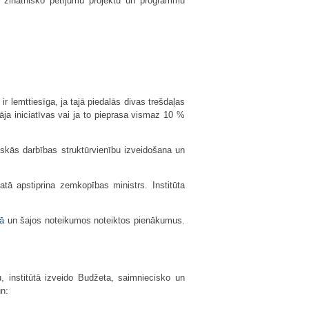
to zinātnisko pētījumu projektu un programmu
ir lemttiesīga, ja tajā piedalās divas trešdaļas
tāja iniciatīvas vai ja to pieprasa vismaz 10 %
niskās darbības struktūrvienību izveidošana un
atā apstiprina zemkopības ministrs. Institūta
ā
un šajos noteikumos noteiktos pienākumus.
, institūtā izveido Budžeta, saimniecisko un
un: