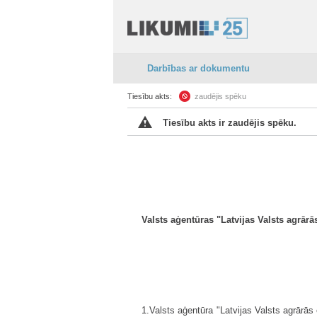
Darbības ar dokumentu
Tiesību akts:
zaudējis spēku
Tiesību akts ir zaudējis spēku.
Valsts aģentūras "Latvijas Valsts agrār
1.Valsts aģentūra "Latvijas Valsts agrārās