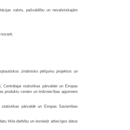
tācijas valsts, pašvaldību un nevalstiskajām
 nozarē;
rptautiskos zinātnisko pētījumu projektos un
Centrālajai statistikas pārvaldei un Eiropas
bas produktu cenām un tirdzniecības apjomiem
 statistikas pārvaldē un Eiropas Savienības
atu tīkla darbību un iesniedz attiecīgos datus