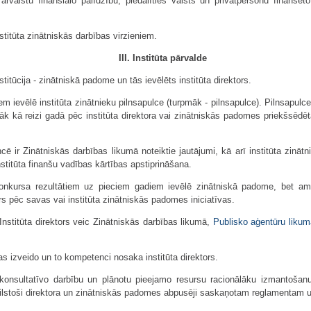
valstu finansiālo palīdzību, piedalīties valsts un privātpersonu finansē
nstitūta zinātniskās darbības virzieniem.
III. Institūta pārvalde
stitūcija - zinātniskā padome un tās ievēlēts institūta direktors.
em ievēlē institūta zinātnieku pilnsapulce (turpmāk - pilnsapulce). Pilnsapulce 
tāk kā reizi gadā pēc institūta direktora vai zinātniskās padomes priekšsēdē
ē ir Zinātniskās darbības likumā noteiktie jautājumi, kā arī institūta zināt
nstitūta finanšu vadības kārtības apstiprināšana.
ta konkursa rezultātiem uz pieciem gadiem ievēlē zinātniskā padome, bet am
s pēc savas vai institūta zinātniskās padomes iniciatīvas.
. Institūta direktors veic Zinātniskās darbības likumā,
Publisko aģentūru likum
bas izveido un to kompetenci nosaka institūta direktors.
n konsultatīvo darbību un plānotu pieejamo resursu racionālāku izmantošanu
tbilstoši direktora un zinātniskās padomes abpusēji saskaņotam reglamentam 