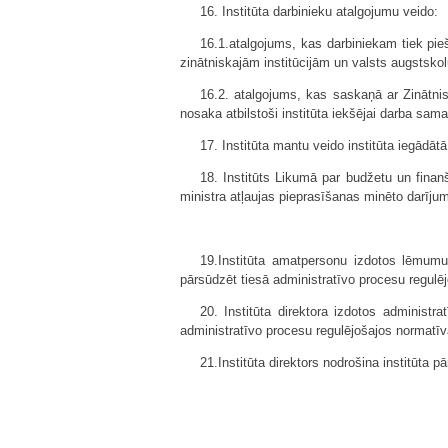
16. Institūta darbinieku atalgojumu veido:
16.1.atalgojums, kas darbiniekam tiek pie
zinātniskajām institūcijām un valsts augstskol
16.2. atalgojums, kas saskaņā ar Zinātni
nosaka atbilstoši institūta iekšējai darba sama
17. Institūta mantu veido institūta iegādāt
18. Institūts Likumā par budžetu un finan
ministra atļaujas pieprasīšanas minēto darīju
19.Institūta amatpersonu izdotos lēmumus
pārsūdzēt tiesā administratīvo procesu regulēj
20. Institūta direktora izdotos administ
administratīvo procesu regulējošajos normatīva
21.Institūta direktors nodrošina institūta