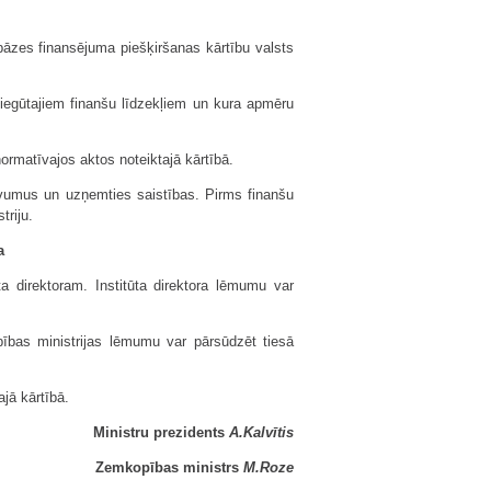
bāzes finansējuma piešķiršanas kārtību valsts
 iegūtajiem finanšu līdzekļiem un kura apmēru
normatīvajos aktos noteiktajā kārtībā.
zdevumus un uzņemties saistības. Pirms finanšu
triju.
a
ta direktoram. Institūta direktora lēmumu var
opības ministrijas lēmumu var pārsūdzēt tiesā
jā kārtībā.
Ministru prezidents
A.Kalvītis
Zemkopības ministrs
M.Roze