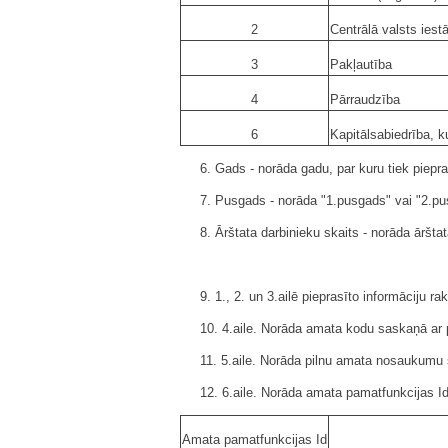
2
Centrālā valsts iest
3
Pakļautība
4
Pārraudzība
6
Kapitālsabiedrība, ku
6. Gads - norāda gadu, par kuru tiek piepra
7. Pusgads - norāda "1.pusgads" vai "2.pu
8. Ārštata darbinieku skaits - norāda āršta
9. 1., 2. un 3.ailē pieprasīto informāciju 
10. 4.aile. Norāda amata kodu saskaņā ar pr
11. 5.aile. Norāda pilnu amata nosaukumu sa
12. 6.aile. Norāda amata pamatfunkcijas I
Amata pamatfunkcijas Id