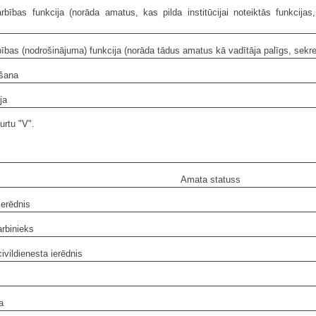
arbības funkcija (norāda amatus, kas pilda institūcijai noteiktās funkcija
rbības (nodrošinājuma) funkcija (norāda tādus amatus kā vadītāja palīgs, sekre
ēšana
ja
urtu "V".
Amata statuss
ierēdnis
arbinieks
ivildienesta ierēdnis
a