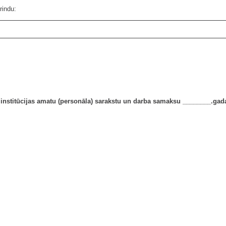
rindu:
 institūcijas amatu (personāla) sarakstu un darba samaksu ________.ga