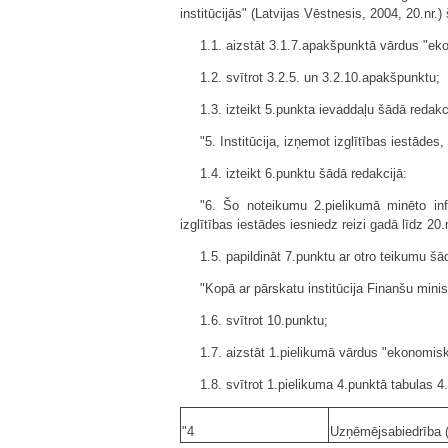
institūcijās" (Latvijas Vēstnesis, 2004, 20.nr.
1.1. aizstāt 3.1.7.apakšpunktā vārdus "ekon
1.2. svītrot 3.2.5. un 3.2.10.apakšpunktu;
1.3. izteikt 5.punkta ievaddaļu šādā redakc
"5. Institūcija, izņemot izglītības iestāde
1.4. izteikt 6.punktu šādā redakcijā:
"6. Šo noteikumu 2.pielikumā minēto inf
izglītības iestādes iesniedz reizi gadā līdz 2
1.5. papildināt 7.punktu ar otro teikumu šā
"Kopā ar pārskatu institūcija Finanšu ministr
1.6. svītrot 10.punktu;
1.7. aizstāt 1.pielikumā vārdus "ekonomiska
1.8. svītrot 1.pielikuma 4.punktā tabulas 4.
"4
Uzņēmējsabiedrība