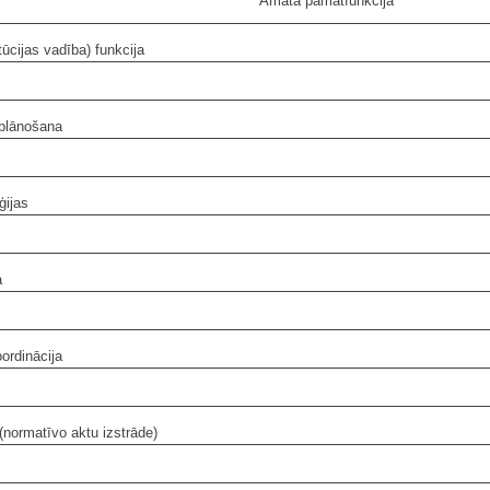
Amata pamatfunkcija
tūcijas vadība) funkcija
 plānošana
ģijas
a
ordinācija
(normatīvo aktu izstrāde)