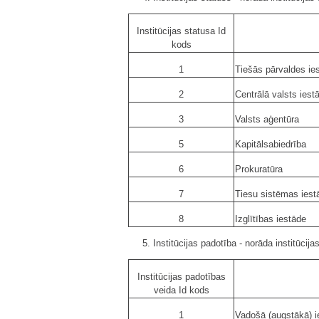
Institūcijas statusa Id
kods
1
Tiešās pārvaldes ie
2
Centrālā valsts iest
3
Valsts aģentūra
5
Kapitālsabiedrība
6
Prokuratūra
7
Tiesu sistēmas iest
8
Izglītības iestāde
5. Institūcijas padotība - norāda institūcij
Institūcijas padotības
veida Id kods
1
Vadošā (augstākā) ie