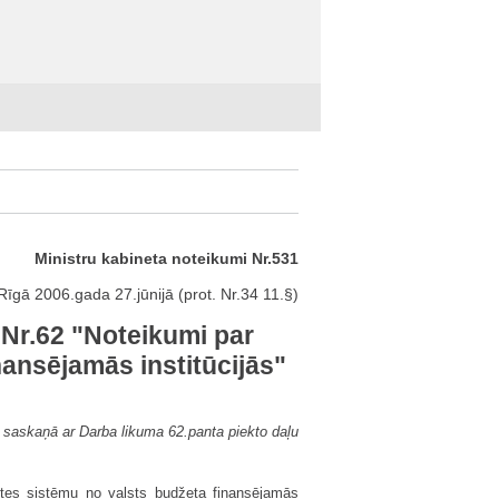
Ministru kabineta noteikumi Nr.531
Rīgā 2006.gada 27.jūnijā (prot. Nr.34 11.§)
 Nr.62 "Noteikumi par
ansējamās institūcijās"
i saskaņā ar Darba likuma 62.panta piekto daļu
ites sistēmu no valsts budžeta finansējamās