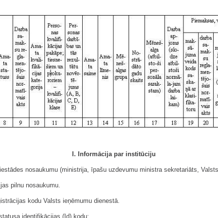
I. Informācija par institūciju
 iestādes nosaukumu (ministrija, īpašu uzdevumu ministra sekretariāts, Valsts 
cijas pilnu nosaukumu.
reģistrācijas kodu Valsts ieņēmumu dienestā.
statusa identifikācijas (Id) kodu: