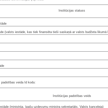
Institūcijas statuss
stāde
āde (valsts iestāde, kas tiek finansēta tieši saskaņā ar valsts budžeta likumā
āde
as padotības veida Id kodu:
Institūcijas padotības veids
stāde (ministrija, īpašu uzdevumu ministra sekretariāts, Valsts kanceleja)