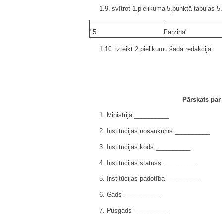
1.9. svītrot 1.pielikuma 5.punktā tabulas 5.
"5
Pārziņa"
1.10. izteikt 2.pielikumu šādā redakcijā:
Pārskats par
1. Ministrija __________
2. Institūcijas nosaukums __________
3. Institūcijas kods __________
4. Institūcijas statuss __________
5. Institūcijas padotība __________
6. Gads __________
7. Pusgads __________