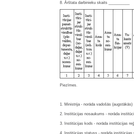
8. Ārštata darbinieku skaits __________
Piezīmes.
1. Ministrija - norāda vadošās (augstākās)
2. Institūcijas nosaukums - norāda institū
3. Institūcijas kods - norāda institūcijas 
4. Institūcijas statuss - norāda institūcijas 