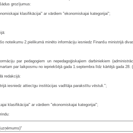
) šādus grozījumus:
omiskajai klasifikācijai" ar vārdiem "ekonomiskajai kategorijai";
ijā:
s, šo noteikumu 2.pielikumā minēto informāciju iesniedz Finanšu ministrijā diva
ormāciju par pedagogiem un nepedagoģiskajiem darbiniekiem (administrāci
0.martam par laikposmu no iepriekšējā gada 1.septembra līdz kārtējā gada 28. (v
dā redakcijā:
ijā iesniedz attiecīgu institūcijas vadītāja parakstītu vēstuli.";
jai klasifikācijai" ar vārdiem "ekonomiskajai kategorijai";
rindu:
 (uzņēmums)"