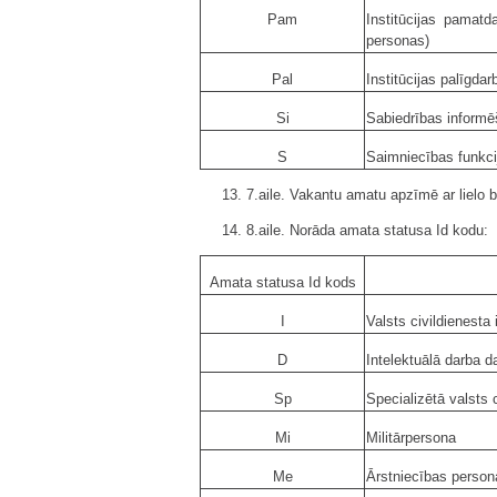
Pam
Institūcijas pamatd
personas)
Pal
Institūcijas palīgda
Si
Sabiedrības inform
S
Saimniecības funkci
13. 7.aile. Vakantu amatu apzīmē ar lielo b
14. 8.aile. Norāda amata statusa Id kodu:
Amata statusa Id kods
I
Valsts civildienesta 
D
Intelektuālā darba d
Sp
Specializētā valsts c
Mi
Militārpersona
Me
Ārstniecības person