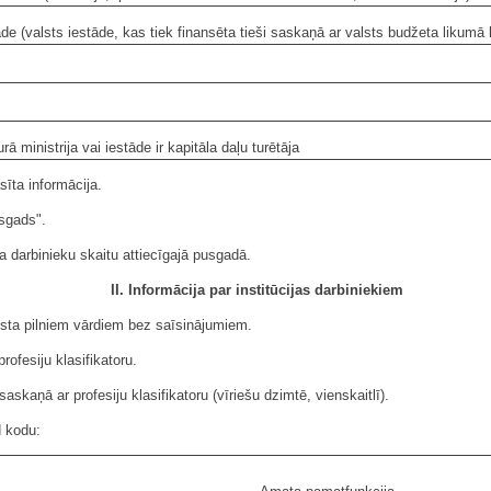
āde (valsts iestāde, kas tiek finansēta tieši saskaņā ar valsts budžeta likumā
rā ministrija vai iestāde ir kapitāla daļu turētāja
sīta informācija.
sgads".
ta darbinieku skaitu attiecīgajā pusgadā.
II. Informācija par institūcijas darbiniekiem
raksta pilniem vārdiem bez saīsinājumiem.
ofesiju klasifikatoru.
skaņā ar profesiju klasifikatoru (vīriešu dzimtē, vienskaitlī).
d kodu: