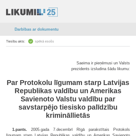
Darbības ar dokumentu
Tiesību akts:
spēkā esošs
Saeima ir pieņēmusi un Valsts
prezidents izsludina šādu likumu:
Par Protokolu līgumam starp Latvijas
Republikas valdību un Amerikas
Savienoto Valstu valdību par
savstarpējo tiesisko palīdzību
krimināllietās
1.pants.
2005.gada 7.decembrī Rīgā parakstītais Protokols
līgumam starp Latvijas Republikas valdību un Amerikas Savienoto