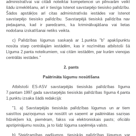
administratīvai vai citādi noteiktai kompetencei un pilnvarām veikt
šādu izmeklēšanu, arī ir tiesīga īstenot savstarpējo tiesisko palīdzību.
Šādos apstākļos arī citas administratīvās iestādes var īstenot
savstarpējo tiesisko palīdzību. Savstarpējā tiesiskā palīdzība nav
pieļaujama, kad ir paredzams, ka kriminālvajāšana vai lietas
nodošana izskatīšanai netiks veikta.
c) Palīdzības lūgumus saskaņā ar 1.punkta "b" apakšpunktu
nosūta starp centrālajām iestādēm, kas ir nozīmētas atbilstoši šā
Līguma 2.panta noteikumiem, vai citām iestādēm, par kurām vienojas
centrālās iestādes."
2. pants
Paātrināta lūgumu nosūtīšana
Atbilstoši ES-ASV savstarpējās tiesiskās palīdzības līguma
7.pantam 1997.gada savstarpējās tiesiskās palīdzības līguma 4.panta
1.punktu izsaka šādā redakcijā:
"1. a) Savstarpējās tiesiskās palīdzības lūgumus un ar tiem
saistītos paziņojumus var nosūtīt un saņemt ar paātrinātas saziņas
līdzekļiem kā, piemēram, fakss vai elektroniskais pasts; oficiālo
apstiprinājumu nosūta, ja to lūdz lūguma saņēmēja valsts.
b) Steidzamības gadījumos, tiesiskās palīdzības lūgumus var