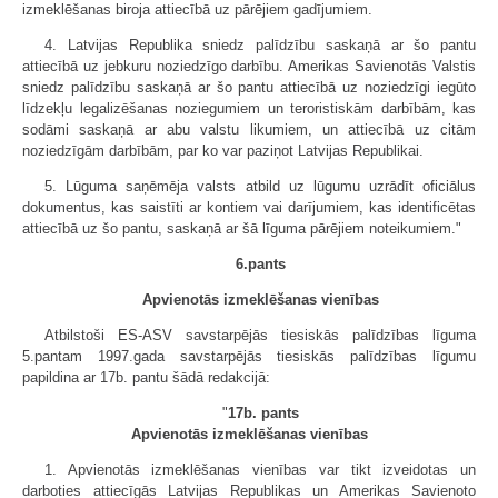
izmeklēšanas biroja attiecībā uz pārējiem gadījumiem.
4. Latvijas Republika sniedz palīdzību saskaņā ar šo pantu
attiecībā uz jebkuru noziedzīgo darbību. Amerikas Savienotās Valstis
sniedz palīdzību saskaņā ar šo pantu attiecībā uz noziedzīgi iegūto
līdzekļu legalizēšanas noziegumiem un teroristiskām darbībām, kas
sodāmi saskaņā ar abu valstu likumiem, un attiecībā uz citām
noziedzīgām darbībām, par ko var paziņot Latvijas Republikai.
5. Lūguma saņēmēja valsts atbild uz lūgumu uzrādīt oficiālus
dokumentus, kas saistīti ar kontiem vai darījumiem, kas identificētas
attiecībā uz šo pantu, saskaņā ar šā līguma pārējiem noteikumiem."
6.pants
Apvienotās izmeklēšanas vienības
Atbilstoši ES-ASV savstarpējās tiesiskās palīdzības līguma
5.pantam 1997.gada savstarpējās tiesiskās palīdzības līgumu
papildina ar 17b. pantu šādā redakcijā:
"
17b. pants
Apvienotās izmeklēšanas vienības
1. Apvienotās izmeklēšanas vienības var tikt izveidotas un
darboties attiecīgās Latvijas Republikas un Amerikas Savienoto