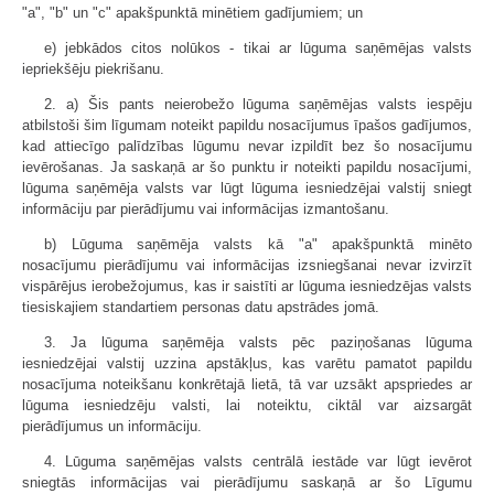
"a", "b" un "c" apakšpunktā minētiem gadījumiem; un
e) jebkādos citos nolūkos - tikai ar lūguma saņēmējas valsts
iepriekšēju piekrišanu.
2. a) Šis pants neierobežo lūguma saņēmējas valsts iespēju
atbilstoši šim līgumam noteikt papildu nosacījumus īpašos gadījumos,
kad attiecīgo palīdzības lūgumu nevar izpildīt bez šo nosacījumu
ievērošanas. Ja saskaņā ar šo punktu ir noteikti papildu nosacījumi,
lūguma saņēmēja valsts var lūgt lūguma iesniedzējai valstij sniegt
informāciju par pierādījumu vai informācijas izmantošanu.
b) Lūguma saņēmēja valsts kā "a" apakšpunktā minēto
nosacījumu pierādījumu vai informācijas izsniegšanai nevar izvirzīt
vispārējus ierobežojumus, kas ir saistīti ar lūguma iesniedzējas valsts
tiesiskajiem standartiem personas datu apstrādes jomā.
3. Ja lūguma saņēmēja valsts pēc paziņošanas lūguma
iesniedzējai valstij uzzina apstākļus, kas varētu pamatot papildu
nosacījuma noteikšanu konkrētajā lietā, tā var uzsākt apspriedes ar
lūguma iesniedzēju valsti, lai noteiktu, ciktāl var aizsargāt
pierādījumus un informāciju.
4. Lūguma saņēmējas valsts centrālā iestāde var lūgt ievērot
sniegtās informācijas vai pierādījumu saskaņā ar šo Līgumu