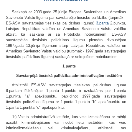
Saskaņā ar 2003.gada 25.jūnija Eiropas Savienības un Amerikas
Savienoto Valstu līguma par savstarpējo tiesisko palīdzību (turpmāk -
ES-ASV savstarpējās tiesiskās palīdzības līgums)
3.panta
2.punktu,
Latvijas Republikas valdība un Amerikas Savienoto Valstu valdība
atzīst, ka saskaņā ar šā Protokola noteikumiem, ES-ASV
savstarpējās tiesiskās palīdzības līgumu piemēro divpusējam
1997.gada 13.jūnija līgumam starp Latvijas Republikas valdību un
Amerikas Savienoto Valstu valdību (turpmāk - 1997.gada savstarpējās
tiesiskās palīdzības līgums) saskaņā ar sekojošiem noteikumiem:
1.pants
Savstarpējā tiesiskā palīdzība administratīvajām iestādēm
Atbilstoši ES-ASV savstarpējās tiesiskās palīdzības līguma
8.pantam līdzšinējais 1.panta 1.punkts ir uzskatāms par 1.panta
1.punkta "a" apakšpunktu, papildinot 1997.gada savstarpējās
tiesiskās palīdzības līgumu ar 1.panta 1.punkta "b" apakšpunktu un
1.panta 1.punkta "c" apakšpunktu:
"b) Valsts administratīvā iestāde, kas veic izmeklēšanu ar mērķi
uzsākt kriminālvajāšanu vai nodot lietu iestādēm, kas veic
kriminālizmeklēšanu vai kriminālvajāšanu, atbilstoši tās