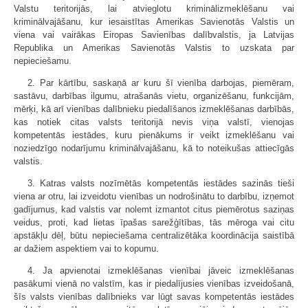
Valstu teritorijās, lai atvieglotu kriminālizmeklēšanu vai
kriminālvajāšanu, kur iesaistītas Amerikas Savienotās Valstis un
viena vai vairākas Eiropas Savienības dalībvalstis, ja Latvijas
Republika un Amerikas Savienotās Valstis to uzskata par
nepieciešamu.
2. Par kārtību, saskaņā ar kuru šī vienība darbojas, piemēram,
sastāvu, darbības ilgumu, atrašanās vietu, organizēšanu, funkcijām,
mērķi, kā arī vienības dalībnieku piedalīšanos izmeklēšanas darbībās,
kas notiek citas valsts teritorijā nevis viņa valstī, vienojas
kompetentās iestādes, kuru pienākums ir veikt izmeklēšanu vai
noziedzīgo nodarījumu kriminālvajāšanu, kā to noteikušas attiecīgās
valstis.
3. Katras valsts nozīmētās kompetentās iestādes sazinās tieši
viena ar otru, lai izveidotu vienības un nodrošinātu to darbību, izņemot
gadījumus, kad valstis var nolemt izmantot citus piemērotus saziņas
veidus, proti, kad lietas īpašas sarežģītības, tās mēroga vai citu
apstākļu dēļ, būtu nepieciešama centralizētāka koordinācija saistībā
ar dažiem aspektiem vai to kopumu.
4. Ja apvienotai izmeklēšanas vienībai jāveic izmeklēšanas
pasākumi vienā no valstīm, kas ir piedalījusies vienības izveidošanā,
šīs valsts vienības dalībnieks var lūgt savas kompetentās iestādes