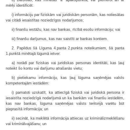
mērķi identificēt:
i) informāciju par fiziskām vai juridiskām personām, kas notiesātas
vai citādi iesaistītas noziedzīgos nodarījumos;
ii) finanšu iestāžu, kas nav bankas, rīcībā esošu informāciju; vai
iii) finanšu darījumus, kas nav saistīti ar bankas kontiem.
2. Papildus šā Līguma 4.panta 2.punkta noteikumiem, šā panta
1.punktā minētajā lūgumā ietver:
a) norādi par fiziskas vai juridiskas personas identitāti, kas ļauj
noteikt šo kontu vai darījumu atrašanās vietu;
b) pietiekamu informāciju, kas ļauj lūguma saņēmējas valsts
kompetentajām iestādēm:
i) pamatoti uzskatīt, ka attiecīgā fiziskā vai juridiskā persona ir
iesaistīta noziedzīgā nodarījumā un ka bankām vai finanšu iestādēm,
kas nav bankas, lūguma saņēmējas valsts teritorijā varētu būt
pieprasītā informācija; un
ii) secināt, ka meklētā informācija attiecas uz kriminālizmeklēšanu
vai kriminālvajāšanu; un