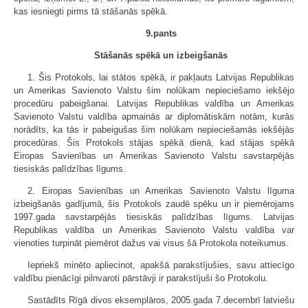
kas iesniegti pirms tā stāšanās spēkā.
9.pants
Stāšanās spēkā un izbeigšanās
1. Šis Protokols, lai stātos spēkā, ir pakļauts Latvijas Republikas
un Amerikas Savienoto Valstu šim nolūkam nepieciešamo iekšējo
procedūru pabeigšanai. Latvijas Republikas valdība un Amerikas
Savienoto Valstu valdība apmainās ar diplomātiskām notām, kurās
norādīts, ka tās ir pabeigušas šim nolūkam nepieciešamās iekšējās
procedūras. Šis Protokols stājas spēkā dienā, kad stājas spēkā
Eiropas Savienības un Amerikas Savienoto Valstu savstarpējās
tiesiskās palīdzības līgums.
2. Eiropas Savienības un Amerikas Savienoto Valstu līguma
izbeigšanās gadījumā, šis Protokols zaudē spēku un ir piemērojams
1997.gada savstarpējās tiesiskās palīdzības līgums. Latvijas
Republikas valdība un Amerikas Savienoto Valstu valdība var
vienoties turpināt piemērot dažus vai visus šā Protokola noteikumus.
Iepriekš minēto apliecinot, apakšā parakstījušies, savu attiecīgo
valdību pienācīgi pilnvaroti pārstāvji ir parakstījuši šo Protokolu.
Sastādīts Rīgā divos eksemplāros, 2005.gada 7.decembrī latviešu