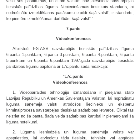
veikt šos pasākumus, un citām valstīm nav jāie­sniedz savstarpējās
tiesiskās palīdzības lūgums. Nepieciešamais tiesiskais standarts, lai
nodrošinātu izmeklēšanas pasākumu izpildi šajā valstī, ir standarts,
ko piemēro izmeklēšanas darbībām šajā valstī."
7.pants
Videokonferences
Atbilstoši ES-ASV savstarpējās tiesiskās palīdzības līguma
6.panta 1.punktam, 6.panta 3.punktam, 6.panta 4.punktam, 6.panta
5.punktam un 6.panta 6.punktam 1997.gada savstarpējās tiesiskās
palīdzības līgumu papildina ar 17c.pantu šādā redakcijā:
"
17c.pants
Videokonferences
1. Videopārraides tehnoloģiju izmantošana ir pieejama starp
Latvijas Republiku un Amerikas Savienotājām Valstīm, lai nopratinātu
lūguma saņēmējā valstī atrodošos liecinieku un ekspertu
kriminālprocesā savstarpējās tiesiskās sadarbības ietvaros. Ciktāl tas
neizriet no šā panta, šāda veida sadarbības kārtībai ir piemērojami šā
līguma noteikumi.
2. Lūguma iesniedzēja un lūguma saņēmēja valsts var
apspriesties, lai atvieglotu tādu tiesisku, tehnisku vai apgādes