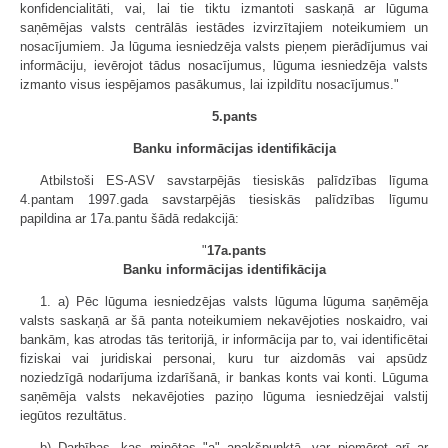
konfidencialitāti, vai, lai tie tiktu izmantoti saskaņā ar lūguma
saņēmējas valsts centrālās iestādes izvirzītajiem noteikumiem un
nosacījumiem. Ja lūguma iesniedzēja valsts pieņem pierādījumus vai
informāciju, ievērojot tādus nosacījumus, lūguma iesniedzēja valsts
izmanto visus iespējamos pasākumus, lai izpildītu nosacījumus."
5.pants
Banku informācijas identifikācija
Atbilstoši ES-ASV savstarpējās tiesiskās palīdzības līguma
4.pantam 1997.gada savstarpējās tiesiskās palīdzības līgumu
papildina ar 17a.pantu šādā redakcijā:
"
17a.pants
Banku informācijas identifikācija
1. a) Pēc lūguma iesniedzējas valsts lūguma lūguma saņēmēja
valsts saskaņā ar šā panta noteikumiem nekavējoties noskaidro, vai
bankām, kas atrodas tās teritorijā, ir informācija par to, vai identificētai
fiziskai vai juridiskai personai, kuru tur aizdomās vai apsūdz
noziedzīgā nodarījuma izdarīšanā, ir bankas konts vai konti. Lūguma
saņēmēja valsts nekavējoties paziņo lūguma iesniedzējai valstij
iegūtos rezultātus.
b) Darbības, kas minētas "a" apakšpunktā, var piemērot arī ar