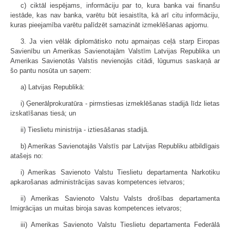
c) ciktāl iespējams, informāciju par to, kura banka vai finanšu
iestāde, kas nav banka, varētu būt iesaistīta, kā arī citu informāciju,
kuras pieejamība varētu palīdzēt samazināt izmeklēšanas apjomu.
3. Ja vien vēlāk diplomātisko notu apmaiņas ceļā starp Eiropas
Savienību un Amerikas Savienotajām Valstīm Latvijas Republika un
Amerikas Savienotās Valstis nevienojās citādi, lūgumus saskaņā ar
šo pantu nosūta un saņem:
a) Latvijas Republikā:
i) Ģenerālprokuratūra - pirmstiesas izmeklēšanas stadijā līdz lietas
izskatīšanas tiesā; un
ii) Tieslietu ministrija - iztiesāšanas stadijā.
b) Amerikas Savienotajās Valstīs par Latvijas Republiku atbildīgais
atašejs no:
i) Amerikas Savienoto Valstu Tieslietu departamenta Narkotiku
apkarošanas administrācijas savas kompetences ietvaros;
ii) Amerikas Savienoto Valstu Valsts drošības departamenta
Imigrācijas un muitas biroja savas kompetences ietvaros;
iii) Amerikas Savienoto Valstu Tieslietu departamenta Federālā