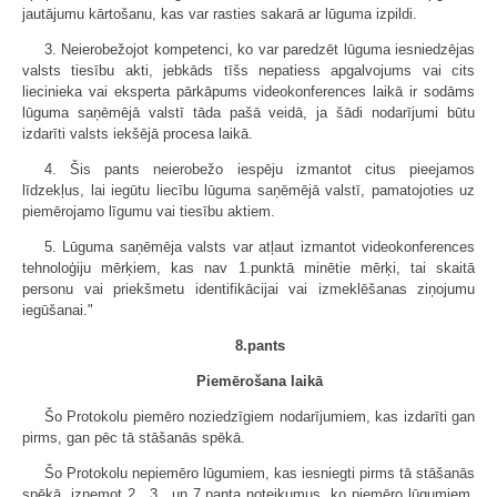
jautājumu kārtošanu, kas var rasties sakarā ar lūguma izpildi.
3. Neierobežojot kompetenci, ko var paredzēt lūguma iesniedzējas
valsts tiesību akti, jebkāds tīšs nepatiess apgalvojums vai cits
liecinieka vai eksperta pārkāpums videokonferences laikā ir sodāms
lūguma saņēmējā valstī tāda pašā veidā, ja šādi nodarījumi būtu
izdarīti valsts iekšējā procesa laikā.
4. Šis pants neierobežo iespēju izmantot citus pieejamos
līdzekļus, lai iegūtu liecību lūguma saņēmējā valstī, pamatojoties uz
piemērojamo līgumu vai tiesību aktiem.
5. Lūguma saņēmēja valsts var atļaut izmantot videokonferences
tehnoloģiju mērķiem, kas nav 1.punktā minētie mērķi, tai skaitā
personu vai priekšmetu identifikācijai vai izmeklēšanas ziņojumu
iegūšanai."
8.pants
Piemērošana laikā
Šo Protokolu piemēro noziedzīgiem nodarījumiem, kas izdarīti gan
pirms, gan pēc tā stāšanās spēkā.
Šo Protokolu nepiemēro lūgumiem, kas iesniegti pirms tā stāšanās
spēkā, izņemot 2., 3., un 7.panta noteikumus, ko piemēro lūgumiem,