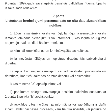
9.pantam 1997.gada savstarpējās tiesiskās palīdzības līguma 7.pantu
izsaka šādā redakcijā:
"
7.pants
Lietošanas ierobežojumi personas datu un citu datu aizsardzības
nolūkos
1. Lūguma saņēmēja valsts var lūgt, lai lūguma iesniedzēja valsts
izmanto jebkādus pierādījumus vai informāciju, kas iegūta no lūguma
saņēmējas valsts, tikai šādiem mērķiem:
a) kriminālizmeklēšanas un kriminālvajāšanas nolūkos;
b) lai novērstu tūlītējus un nopietnus draudus tās sabiedriskajai
drošībai;
c) ārpus kriminālprocesuālajām vai administratīvi procesuālajām
darbībām, kas tieši saistītas ar izmeklēšanu vai tiesvedību:
i) kas minētas "a" apakšpunktā; vai
ii) par kurām sniegta savstarpējā tiesiskā palīdzība saskaņā ar
1.panta 1.punkta "b" apakšpunktu;
d) jebkādos citos nolūkos, ja informācija vai pierādījumi ir darīti
zināmi atklātībai tiesas procesos, kam tie tika nosūtīti, vai jebkurā no