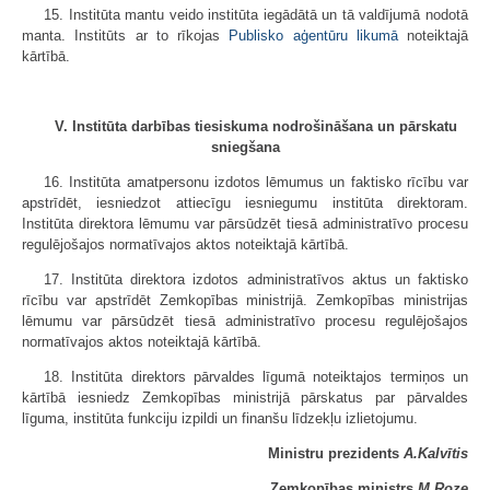
15. Institūta mantu veido institūta iegādātā un tā valdījumā nodotā
manta. Institūts ar to rīkojas
Publisko aģentūru likumā
noteiktajā
kārtībā.
V. Institūta darbības tiesiskuma nodrošināšana un pārskatu
sniegšana
16. Institūta amatpersonu izdotos lēmumus un faktisko rīcību var
apstrīdēt, iesniedzot attiecīgu iesniegumu institūta direktoram.
Institūta direktora lēmumu var pārsūdzēt tiesā administratīvo procesu
regulējošajos normatīvajos aktos noteiktajā kārtībā.
17. Institūta direktora izdotos administratīvos aktus un faktisko
rīcību var apstrīdēt Zemkopības ministrijā. Zemkopības ministrijas
lēmumu var pārsūdzēt tiesā administratīvo procesu regulējošajos
normatīvajos aktos noteiktajā kārtībā.
18. Institūta direktors pārvaldes līgumā noteiktajos termiņos un
kārtībā iesniedz Zemkopības ministrijā pārskatus par pārvaldes
līguma, institūta funkciju izpildi un finanšu līdzekļu izlietojumu.
Ministru prezidents
A.Kalvītis
Zemkopības ministrs
M.Roze