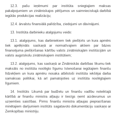
12.3. pašu ieņēmumi par institūta sniegtajiem maksas
pakalpojumiem un zinātniskajos pētījumos un saimnieciskajā darbībā
iegūtās produkcijas realizāciju;
12.4. ārvalstu finansiālā palīdzība, ziedojumi un dāvinājumi.
13. Institūta darbinieku atalgojumu veido:
13.1. atalgojums, kas darbiniekiem tiek piešķirts un kura apmērs
tiek aprēķināts saskaņā ar normatīvajiem aktiem par bāzes
finansējuma piešķiršanas kārtību valsts zinātniskajām institūcijām un
valsts augstskolu zinātniskajiem institūtiem;
13.2. atalgojums, kas saskaņā ar Zinātniskās darbības likumu tiek
maksāts no institūta noslēgto līgumu īstenošanai iegūtajiem finanšu
līdzekļiem un kura apmēru nosaka atbilstoši institūta iekšējai darba
samaksas politikai, kā arī pamatojoties uz institūta noslēgtajiem
līgumiem.
14. Institūts Likumā par budžetu un finanšu vadību noteiktajā
kārtībā ar finanšu ministra atļauju ir tiesīgs ņemt aizdevumus un
uzņemties saistības. Pirms finanšu ministra atļaujas pieprasīšanas
minētajiem darījumiem institūts sagatavoto dokumentāciju saskaņo ar
Zemkopības ministriju.