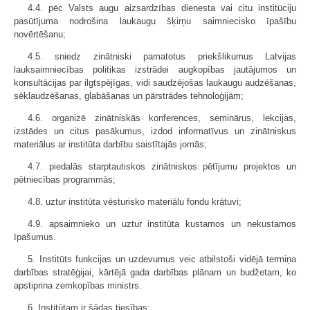
4.4. pēc Valsts augu aizsardzības dienesta vai citu institūciju
pasūtījuma nodrošina laukaugu šķirņu saimniecisko īpašību
novērtēšanu;
4.5. sniedz zinātniski pamatotus priekšlikumus Latvijas
lauksaimniecības politikas izstrādei augkopības jautājumos un
konsultācijas par ilgtspējīgas, vidi saudzējošas laukaugu audzēšanas,
sēklaudzēšanas, glabāšanas un pārstrādes tehnoloģijām;
4.6. organizē zinātniskās konferences, seminārus, lekcijas,
izstādes un citus pasākumus, izdod informatīvus un zinātniskus
materiālus ar institūta darbību saistītajās jomās;
4.7. piedalās starptautiskos zinātniskos pētījumu projektos un
pētniecības programmās;
4.8. uztur institūta vēsturisko materiālu fondu krātuvi;
4.9. apsaimnieko un uztur institūta kustamos un nekustamos
īpašumus.
5. Institūts funkcijas un uzdevumus veic atbilstoši vidējā termiņa
darbības stratēģijai, kārtējā gada darbības plānam un budžetam, ko
apstiprina zemkopības ministrs.
6. Institūtam ir šādas tiesības: