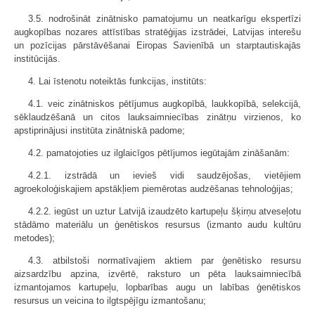
3.5. nodrošināt zinātnisko pamatojumu un neatkarīgu ekspertīzi
augkopības nozares attīstības stratēģijas izstrādei, Latvijas interešu
un pozīcijas pārstāvēšanai Eiropas Savienībā un starptautiskajās
institūcijās.
4. Lai īstenotu noteiktās funkcijas, institūts:
4.1. veic zinātniskos pētījumus augkopībā, laukkopībā, selekcijā,
sēklaudzēšanā un citos lauksaimniecības zinātņu virzienos, ko
apstiprinājusi institūta zinātniskā padome;
4.2. pamatojoties uz ilglaicīgos pētījumos iegūtajām zināšanām:
4.2.1. izstrādā un ievieš vidi saudzējošas, vietējiem
agroekoloģiskajiem apstākļiem piemērotas audzēšanas tehnoloģijas;
4.2.2. iegūst un uztur Latvijā izaudzēto kartupeļu šķirņu atveseļotu
stādāmo materiālu un ģenētiskos resursus (izmanto audu kultūru
metodes);
4.3. atbilstoši normatīvajiem aktiem par ģenētisko resursu
aizsardzību apzina, izvērtē, raksturo un pēta lauksaimniecībā
izmantojamos kartupeļu, lopbarības augu un labības ģenētiskos
resursus un veicina to ilgtspējīgu izmantošanu;