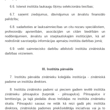
6.6. īstenot institūta laukaugu šķirņu selekcionāra tiesības;
6.7. saņemt ziedojumus, dāvinājumus un ārvalstu finansiālo
palīdzību;
6.8. sadarboties ar lauksaimniecības un citu nozaru speciālistiem,
profesionāļu apvienībām, asociācijām un citām biedrībām un
nodibinājumiem, ārvalstu un starptautiskajām institūcijām, kā arī
nodrošināt savstarpēju informācijas apmaiņu institūta darbības jomā;
6.9. veikt saimniecisko darbību atbilstoši institūta zinātniskās
darbības virzieniem.
III. Institūta pārvalde
7. Institūtu pārvalda zinātnieku koleģiāla institūcija - zinātniskā
padome un institūta direktors.
8. Institūta zinātnisko padomi uz pieciem gadiem ievēlē institūta
zinātnieku pilnsapulce (turpmāk - pilnsapulce). Pilnsapulce ir
lemttiesīga, ja tajā piedalās divas trešdaļas no institūta zinātnieku
skaita. Pilnsapulci sasauc ne retāk kā reizi gadā pēc institūta
direktora, zinātniskās padomes priekšsēdētāja iniciatīvas vai ja to