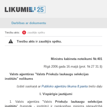
Darbības ar dokumentu
Tiesību akts:
zaudējis spēku
Tiesību akts ir zaudējis spēku.
Ministru kabineta noteikumi Nr.401
Rīgā 2006.gada 16.maijā (prot. Nr.27 31.§)
Valsts aģentūras "Valsts Priekuļu laukaugu selekcijas
institūts" nolikums
Izdoti saskaņā ar
Publisko aģentūru likuma
8.panta
trešo daļu
I. Vispārīgie jautājumi
1. Valsts aģentūra "Valsts
Priekuļu lauk­augu selekcijas
institūts
" (turpmāk - institūts) ir zemkopības ministra pārraudzībā