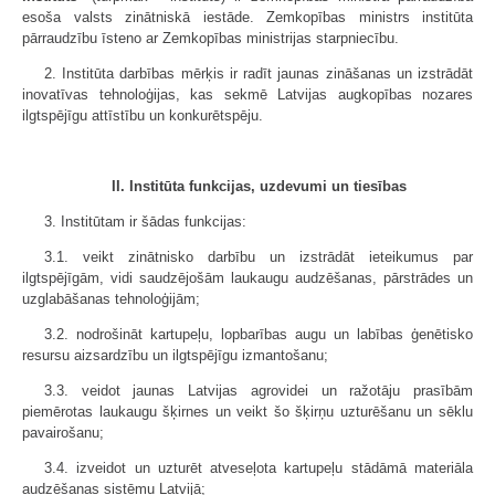
esoša valsts zinātniskā iestāde. Zemkopības ministrs institūta
pārraudzību īsteno ar Zemkopības ministrijas starpniecību.
2. Institūta darbības mērķis ir radīt jaunas zināšanas un izstrādāt
inovatīvas tehnoloģijas, kas sekmē Latvijas augkopības nozares
ilgtspējīgu attīstību un konkurētspēju.
II. Institūta funkcijas, uzdevumi un tiesības
3. Institūtam ir šādas funkcijas:
3.1. veikt zinātnisko darbību un izstrādāt ieteikumus par
ilgtspējīgām, vidi saudzējošām laukaugu audzēšanas, pārstrādes un
uzglabāšanas tehnoloģijām;
3.2. nodrošināt kartupeļu, lopbarības augu un labības ģenētisko
resursu aizsardzību un ilgtspējīgu izmantošanu;
3.3. veidot jaunas Latvijas agrovidei un ražotāju prasībām
piemērotas laukaugu šķirnes un veikt šo šķirņu uzturēšanu un sēklu
pavairošanu;
3.4. izveidot un uzturēt atveseļota kartupeļu stādāmā materiāla
audzēšanas sistēmu Latvijā;