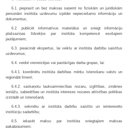
6.1. pieprasīt un bez maksas saņemt no fiziskām un juridiskām
personām institūta uzdevumu izpildei nepieciešamo informāciju un
dokumentus;
6.2. publicēt informatīvus materiālus un sniegt informāciju
plašsaziņas līdzekļos par institūta kompetencē esošajiem
jautājumiem;
6.3. pieaicināt ekspertus, lai veiktu ar institūta darbību saistītus
uzdevumus;
6.4. veidot vienreizējas vai pastāvīgas darba grupas, lai:
6.4.1. koordinētu institūta darbības mērķu īstenošanu valsts un
reģionālā līmenī;
6.4.2. saskaņotu lauksaimniecības nozaru, izglītības, zinātnes
iestāžu, sabiedrības un institūta intereses nozares attīstības politikas
izstrādē un īstenošanā;
6.4.3. sekmētu ar institūta darbību saistīto un ieinteresēto
institūciju sadarbību;
6.5. iekasēt maksu par institūta sniegtajiem maksas
pakalpojumiem;