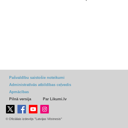
Pašvaldību saistošie noteikumi
Administratīvās atbildības ceļvedis
Apmācības
Pilnā versija
Par Likumi.lv
© Oficiālais izdevējs "Latvijas Vēstnesis"