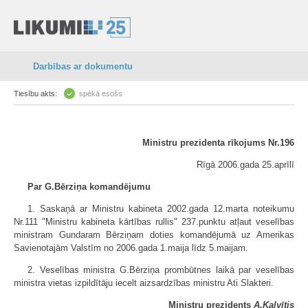
Darbības ar dokumentu
Tiesību akts:
spēkā esošs
Ministru prezidenta rīkojums Nr.196
Rīgā 2006.gada 25.aprīlī
Par G.Bērziņa komandējumu
1. Saskaņā ar Ministru kabineta 2002.gada 12.marta noteikumu
Nr.111 "Ministru kabineta kārtības rullis" 237.punktu atļaut veselības
ministram Gundaram Bērziņam doties komandējumā uz Amerikas
Savienotajām Valstīm no 2006.gada 1.maija līdz 5.maijam.
2. Veselības ministra G.Bērziņa prombūtnes laikā par veselības
ministra vietas izpildītāju iecelt aizsardzības ministru Ati Slakteri.
Ministru prezidents
A.Kalvītis