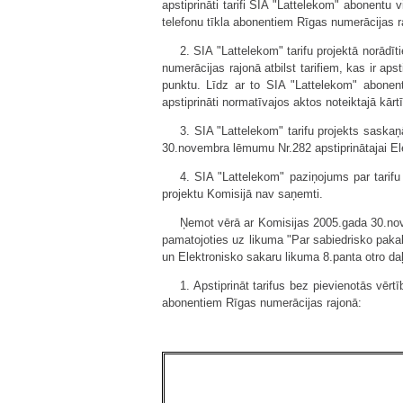
apstiprināti tarifi SIA "Lattelekom" abonentu
telefonu tīkla abonentiem Rīgas numerācijas r
2. SIA "Lattelekom" tarifu projektā norādī
numerācijas rajonā atbilst tarifiem, kas ir ap
punktu. Līdz ar to SIA "Lattelekom" abonent
apstiprināti normatīvajos aktos noteiktajā kārt
3. SIA "Lattelekom" tarifu projekts saskaņ
30.novembra lēmumu Nr.282 apstiprinātajai El
4. SIA "Lattelekom" paziņojums par tarifu 
projektu Komisijā nav saņemti.
Ņemot vērā ar Komisijas 2005.gada 30.nov
pamatojoties uz likuma "Par sabiedrisko pakal
un Elektronisko sakaru likuma 8.panta otro da
1. Apstiprināt tarifus bez pievienotās vē
abonentiem Rīgas numerācijas rajonā: