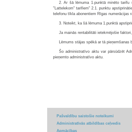
2. Ar šā lēmuma 1.punktā minēto tarifu 
"Lattelekom" tarifiem" 2.1. punktu apstiprināt
telefonu tīkla abonentiem Rīgas numerācijas r
3. Noteikt, ka šā lēmuma 1.punktā apstiprin
Ja mainās rentabilitāti ietekmējošie faktor
Lēmums stājas spēkā ar tā pieņemšanas br
Šo administratīvo aktu var pārsūdzēt Adm
pieņemto administratīvo aktu.
Pašvaldību saistošie noteikumi
Administratīvās atbildības ceļvedis
Apmācības