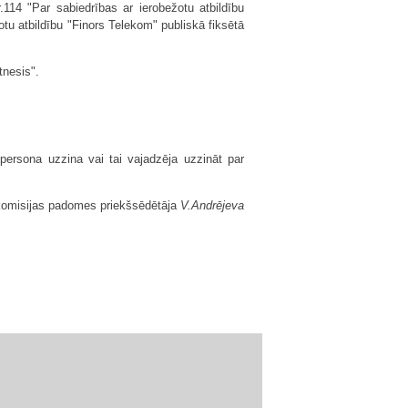
14 "Par sabiedrības ar ierobežotu atbildību
otu atbildību "Finors Telekom" publiskā fiksētā
tnesis".
persona uzzina vai tai vajadzēja uzzināt par
komisijas padomes priekšsēdētāja
V.Andrējeva