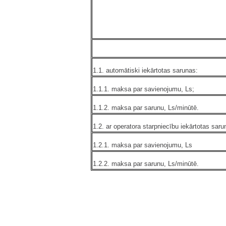
1.1. automātiski iekārtotas sarunas:
1.1.1. maksa par savienojumu, Ls;
1.1.2. maksa par sarunu, Ls/minūtē.
1.2. ar operatora starpniecību iekārtotas saru
1.2.1. maksa par savienojumu, Ls
1.2.2. maksa par sarunu, Ls/minūtē.