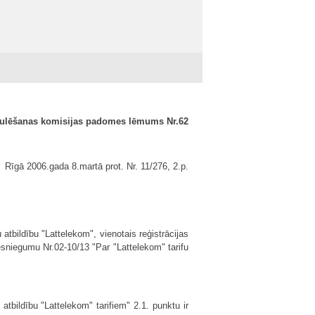
gulēšanas komisijas padomes lēmums Nr.62
Rīgā 2006.gada 8.martā prot. Nr. 11/276, 2.p.
atbildību "Lattelekom", vienotais reģistrācijas
esniegumu Nr.02-10/13 "Par "Lattelekom" tarifu
tbildību "Lattelekom" tarifiem" 2.1. punktu ir