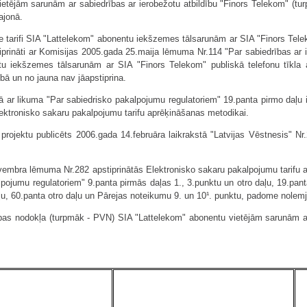
 vietējām sarunām ar sabiedrības ar ierobežotu atbildību "Finors Telekom" (tu
ajonā.
tie tarifi SIA "Lattelekom" abonentu iekšzemes tālsarunām ar SIA "Finors Tel
stiprināti ar Komisijas 2005.gada 25.maija lēmuma Nr.114 "Par sabiedrības ar i
u iekšzemes tālsarunām ar SIA "Finors Telekom" publiskā telefonu tīkla a
ībā un no jauna nav jāapstiprina.
ā ar likuma "Par sabiedrisko pakalpojumu regulatoriem" 19.panta pirmo daļu i
ektronisko sakaru pakalpojumu tarifu aprēķināšanas metodikai.
projektu publicēts 2006.gada 14.februāra laikrakstā "Latvijas Vēstnesis" Nr.2
embra lēmuma Nr.282 apstiprinātās Elektronisko sakaru pakalpojumu tarifu
pojumu regulatoriem" 9.panta pirmās daļas 1., 3.punktu un otro daļu, 19.panta
ļu, 60.panta otro daļu un Pārejas noteikumu 9. un 10¹. punktu, padome nolemj
rtības nodokļa (turpmāk - PVN) SIA "Lattelekom" abonentu vietējām sarunām a