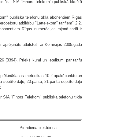
rpmāk - SIA "Finors Telekom") publiskā fiksētā
ekom" publiskā telefonu tīkla abonentiem Rīgas
erobežotu atbildību "Lattelekom" tarifiem" 2.2.
bonentiem Rīgas numerācijas rajonā tarifi ir
r aprēķināts atbilstoši ar Komisijas 2005.gada
6 (3394). Priekšlikumi un ieteikumi par tarifu
 aprēķināšanas metodikas 10.2.apakšpunktu un
 septīto daļu, 20.pantu, 21.panta septīto daļu
:
r SIA "Finors Telekom" publiskā telefonu tīkla
Pirmdiena-piektdiena