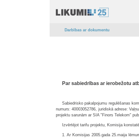
Darbības ar dokumentu
Par sabiedrības ar ierobežotu atb
Sabiedrisko pakalpojumu regulēšanas komisi
numurs: 40003052786, juridiskā adrese: Vaļņu 
projektu sarunām ar SIA "Finors Telekom" publi
Izvērtējot tarifu projektu, Komisija konstat
1. Ar Komisijas 2005.gada 25.maija lēmuma 