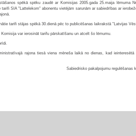
stāšanos spēkā spēku zaudē ar Komisijas 2005.gada 25.maija lēmuma Nr.1
ie tarifi SIA "Lattelekom" abonentu vietējām sarunām ar sabiedrības ar ierobež
ajonā.
ātie tarifi stājas spēkā 30.dienā pēc to publicēšanas laikrakstā "Latvijas Vēs
i, Komisija var ierosināt tarifu pārskatīšanu un atcelt šo lēmumu.
īdi.
inistratīvajā rajona tiesā viena mēneša laikā no dienas, kad ieinteresētā 
Sabiedrisko pakalpojumu regulēšanas 