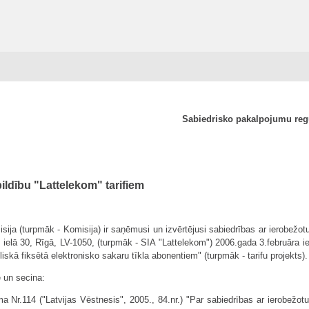
Sabiedrisko pakalpojumu re
ildību "Lattelekom" tarifiem
ja (turpmāk - Komisija) ir saņēmusi un izvērtējusi sabiedrības ar ierobežotu 
ielā 30, Rīgā, LV-1050, (turpmāk - SIA "Lattelekom") 2006.gada 3.februāra i
skā fiksētā elektronisko sakaru tīkla abonentiem" (turpmāk - tarifu projekts).
ē un secina:
Nr.114 ("Latvijas Vēstnesis", 2005., 84.nr.) "Par sabiedrības ar ierobežotu a