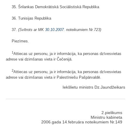
35. Šrilankas Demokrātiskā Sociālistiskā Republika
36. Tunisijas Republika
37.
(Svītrots ar MK
30.10.2007.
noteikumiem Nr.723)
Piezīmes.
1
Attiecas uz personu, ja ir informācija, ka personas dzīvesvietas
adrese vai dzimšanas vieta ir Čečenijā.
2
Attiecas uz personu, ja ir informācija, ka personas dzīvesvietas
adrese vai dzimšanas vieta ir Palestīniešu Pašpārvaldē.
Iekšlietu ministrs Dz.Jaundžeikars
2.pielikums
Ministru kabineta
2006.gada 14.februāra noteikumiem Nr.149