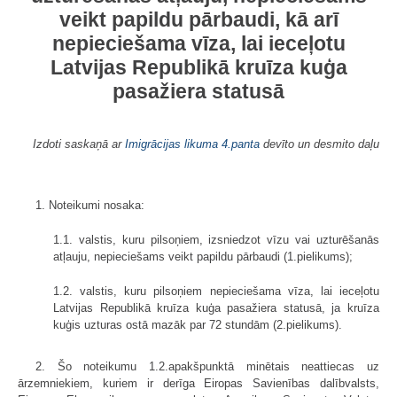
veikt papildu pārbaudi, kā arī
nepieciešama vīza, lai ieceļotu
Latvijas Republikā kruīza kuģa
pasažiera statusā
Izdoti saskaņā ar
Imigrācijas likuma
4.panta
devīto un desmito daļu
1. Noteikumi nosaka:
1.1. valstis, kuru pilsoņiem, izsniedzot vīzu vai uzturēšanās
atļauju, nepieciešams veikt papildu pārbaudi (1.pielikums);
1.2. valstis, kuru pilsoņiem nepieciešama vīza, lai ieceļotu
Latvijas Republikā kruīza kuģa pasažiera statusā, ja kruīza
kuģis uzturas ostā mazāk par 72 stundām (2.pielikums).
2. Šo noteikumu 1.2.apakšpunktā minētais neattiecas uz
ārzemniekiem, kuriem ir derīga Eiropas Savienības dalībvalsts,