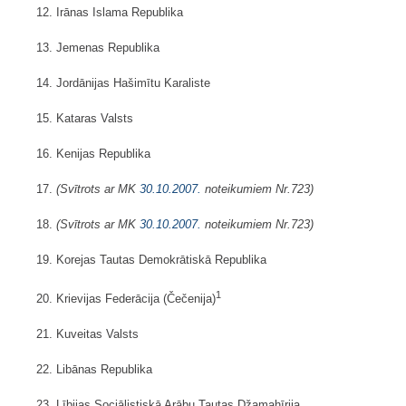
12. Irānas Islama Republika
13. Jemenas Republika
14. Jordānijas Hašimītu Karaliste
15. Kataras Valsts
16. Kenijas Republika
17.
(Svītrots ar MK
30.10.2007.
noteikumiem Nr.723)
18.
(Svītrots ar MK
30.10.2007.
noteikumiem Nr.723)
19. Korejas Tautas Demokrātiskā Republika
1
20. Krievijas Federācija (Čečenija)
21. Kuveitas Valsts
22. Libānas Republika
23. Lībijas Sociālistiskā Arābu Tautas Džamahīrija