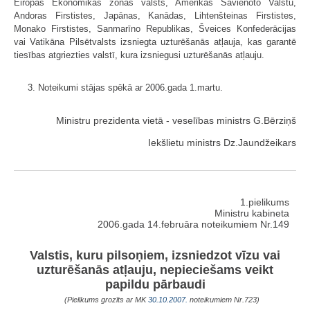
Eiropas Ekonomikas zonas valsts, Amerikas Savienoto Valstu,
Andoras Firstistes, Japānas, Kanādas, Lihtenšteinas Firstistes,
Monako Firstistes, Sanmarīno Republikas, Šveices Konfederācijas
vai Vatikāna Pilsētvalsts izsniegta uzturēšanās atļauja, kas garantē
tiesības atgriezties valstī, kura izsniegusi uzturēšanās atļauju.
3. Noteikumi stājas spēkā ar 2006.gada 1.martu.
Ministru prezidenta vietā - veselības ministrs G.Bērziņš
Iekšlietu ministrs Dz.Jaundžeikars
1.pielikums
Ministru kabineta
2006.gada 14.februāra noteikumiem Nr.149
Valstis, kuru pilsoņiem, izsniedzot vīzu vai
uzturēšanās atļauju, nepieciešams veikt
papildu pārbaudi
(Pielikums grozīts ar MK
30.10.2007.
noteikumiem Nr.723)