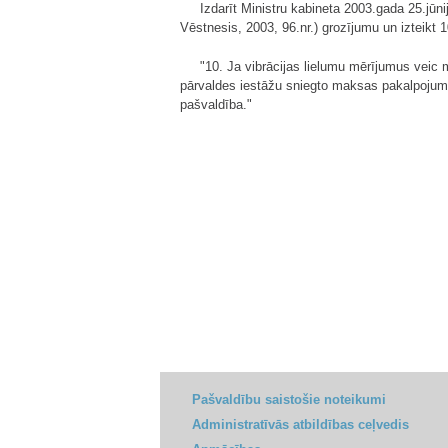
Izdarīt Ministru kabineta 2003.gada 25.jūn
Vēstnesis, 2003, 96.nr.) grozījumu un izteikt 
"10. Ja vibrācijas lielumu mērījumus veic
pārvaldes iestāžu sniegto maksas pakalpojumu
pašvaldība."
Pašvaldību saistošie noteikumi
Administratīvās atbildības ceļvedis