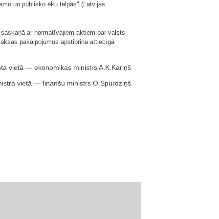
amo un publisko ēku telpās" (Latvijas
 saskaņā ar normatīvajiem aktiem par valsts
aksas pakalpojumus apstiprina attiecīgā
nta vietā — ekonomikas ministrs A.K.Kariņš
istra vietā — finanšu ministrs O.Spurdziņš