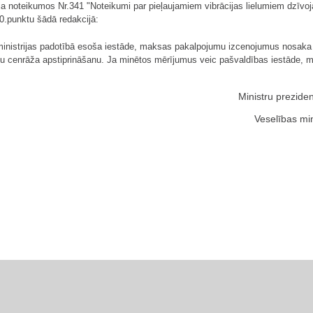
ija noteikumos Nr.341 "Noteikumi par pieļaujamiem vibrācijas lielumiem dzīvoj
10.punktu šādā redakcijā:
 ministrijas padotībā esoša iestāde, maksas pakalpojumu izcenojumus nosaka
 cenrāža apstiprināšanu. Ja minētos mērījumus veic pašvaldības iestāde, m
Ministru prezide
Veselības min